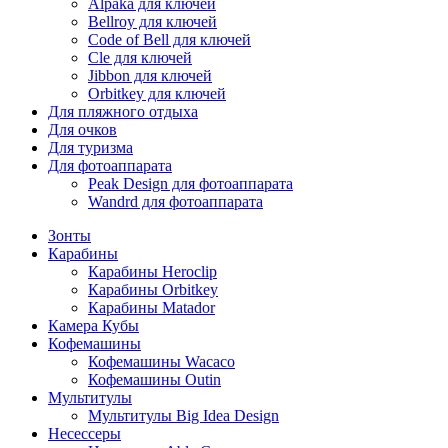
Alpaka для ключей
Bellroy для ключей
Code of Bell для ключей
Cle для ключей
Jibbon для ключей
Orbitkey для ключей
Для пляжного отдыха
Для очков
Для туризма
Для фотоаппарата
Peak Design для фотоаппарата
Wandrd для фотоаппарата
Зонты
Карабины
Карабины Heroclip
Карабины Orbitkey
Карабины Matador
Камера Кубы
Кофемашины
Кофемашины Wacaco
Кофемашины Outin
Мультитулы
Мультитулы Big Idea Design
Несессеры