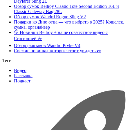
Dayfarer Sling 2L
Обзор сумок Bellroy Classic Tote Second Edition 16L и
Classic Gateway Bag 28L
Обзор сумок Wandrd Rogue Sling V2
Подарки ко Дню отца — что выбрать в 2025? Кошелек,
сумка, органайзер
💛 Новинки Bellroy + наше совместное видео с
Синтонией ☕
Обзор рюкзаков Wandrd Prvke V4
Свежие новинки, которые стоит увидеть 👀
Теги
Видео
Рассылка
Подкаст