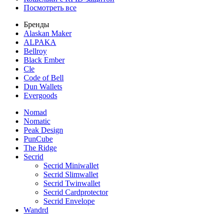
Посмотреть все
Бренды
Alaskan Maker
ALPAKA
Bellroy
Black Ember
Cle
Code of Bell
Dun Wallets
Evergoods
Nomad
Nomatic
Peak Design
PunCube
The Ridge
Secrid
Secrid Miniwallet
Secrid Slimwallet
Secrid Twinwallet
Secrid Cardprotector
Secrid Envelope
Wandrd