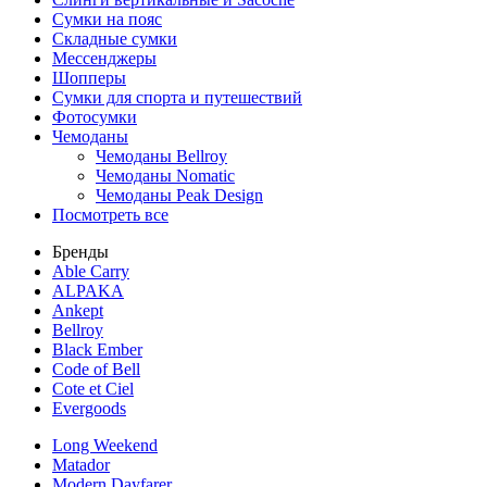
Сумки на пояс
Складные сумки
Мессенджеры
Шопперы
Сумки для спорта и путешествий
Фотосумки
Чемоданы
Чемоданы Bellroy
Чемоданы Nomatic
Чемоданы Peak Design
Посмотреть все
Бренды
Able Carry
ALPAKA
Ankept
Bellroy
Black Ember
Code of Bell
Cote et Ciel
Evergoods
Long Weekend
Matador
Modern Dayfarer