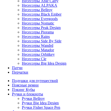
Несессеры Able Carry
Несессеры ALPAKA
Несессеры Bellroy
Несессеры Black Ember
Несессеры Evergoods
Несессеры Nomatic
Несессеры Peak Design
Несессеры Piorama
Несессеры Rains
Несессеры Side By Side
Несессеры Wandrd
Несессеры Matador
Несессеры Orbitkey
Несессеры Cle
Несессеры Big Idea Design
Патчи
Перчатки
Подушки для путешествий
Поясные ремни
Пэкинг Кубы
Ручки и блокноты
Ручки Bellroy
Ручки Big Idea Design
Ручки Fisher Space Pen