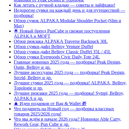
Как летать с ручной кладью — советы и лайфхаки!
Недорогие сумки на каждый день и для путешествий —
подборка!
Обзор сумок ALPAKA Modular Shoulder Pocket (Slim и
Max)
🌟 Новый бренд PunCube и свежие поступления
ALPAKA и MOFT
Обзор рюкзака ALPAKA Traverse Backpack 30L
Обзор сумки-дафл Bellroy Venture Duffel
Обзор сумки-дафл Bellroy Classic Duffel 35L / 45L
Обзор сумки Evergoods Civic Daily Tote 24L
Главные новинки 2025 года — подборка! Peak Design,
Outin, Bellroy и др.
Лучшие аксессуары 2025 года — подборка! Peak Design,
Secrid, Bellroy и др.
Лучшие сумки 2025 года — подборка! ALPAKA, Bellroy,
Topologie и др.
Лучшие рюкзаки 2025 года — подборка! Sympl, Bellroy,
ALPAKA и др.
🎄 Идеи подарков от Bag & Wallet 🎁
Что подарить на Новый год — подборка классных
товаров 2025/2026 года!
Что мы ждём в начале 2026 года? Новинки Able Carry,
Rework Gear, Pun Cube и др.