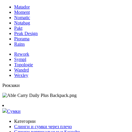
Matador
Moment
Nomatic
Notabag
Pakt
Peak Design
Piorama
Rains
Rework
Sympl
Topologie
Wandrd
Wexley
Рюкзаки
Сумки
Категории
Слинги и сумки через плечо
Слинги вертикальные и Sacoche