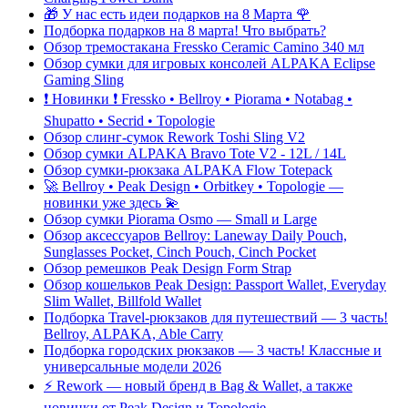
🎁 У нас есть идеи подарков на 8 Марта 🌹
Подборка подарков на 8 марта! Что выбрать?
Обзор тремостакана Fressko Ceramic Camino 340 мл
Обзор сумки для игровых консолей ALPAKA Eclipse
Gaming Sling
❗️ Новинки ❗️ Fressko • Bellroy • Piorama • Notabag •
Shupatto • Secrid • Topologie
Обзор слинг-сумок Rework Toshi Sling V2
Обзор сумки ALPAKA Bravo Tote V2 - 12L / 14L
Обзор сумки-рюкзака ALPAKA Flow Totepack
🚀 Bellroy • Peak Design • Orbitkey • Topologie —
новинки уже здесь 💫
Обзор сумки Piorama Osmo — Small и Large
Обзор аксессуаров Bellroy: Laneway Daily Pouch,
Sunglasses Pocket, Cinch Pouch, Cinch Pocket
Обзор ремешков Peak Design Form Strap
Обзор кошельков Peak Design: Passport Wallet, Everyday
Slim Wallet, Billfold Wallet
Подборка Travel-рюкзаков для путешествий — 3 часть!
Bellroy, ALPAKA, Able Carry
Подборка городских рюкзаков — 3 часть! Классные и
универсальные модели 2026
⚡️ Rework — новый бренд в Bag & Wallet, а также
новинки от Peak Design и Topologie