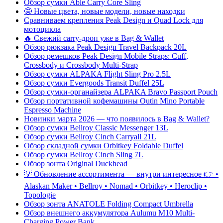
Обзор сумки Able Carry Core Sling
🤩 Новые цвета, новые модели, новые находки
Сравниваем крепления Peak Design и Quad Lock для
мотоцикла
🔥 Свежий carry-дроп уже в Bag & Wallet
Обзор рюкзака Peak Design Travel Backpack 20L
Обзор ремешков Peak Design Mobile Straps: Cuff,
Crossbody и Crossbody Multi-Strap
Обзор сумки ALPAKA Flight Sling Pro 2.5L
Обзор сумки Evergoods Transit Duffel 25L
Обзор сумки-органайзера ALPAKA Bravo Passport Pouch
Обзор портативной кофемашины Outin Mino Portable
Espresso Machine
Новинки марта 2026 — что появилось в Bag & Wallet?
Обзор сумки Bellroy Classic Messenger 13L
Обзор сумки Bellroy Cinch Carryall 21L
Обзор складной сумки Orbitkey Foldable Duffel
Обзор сумки Bellroy Cinch Sling 7L
Обзор зонта Original Duckhead
💡 Обновление ассортимента — внутри интересное 👉 •
Alaskan Maker • Bellroy • Nomad • Orbitkey • Heroclip •
Topologie
Обзор зонта ANATOLE Folding Compact Umbrella
Обзор внешнего аккумулятора Aulumu M10 Multi-
Charging Power Bank