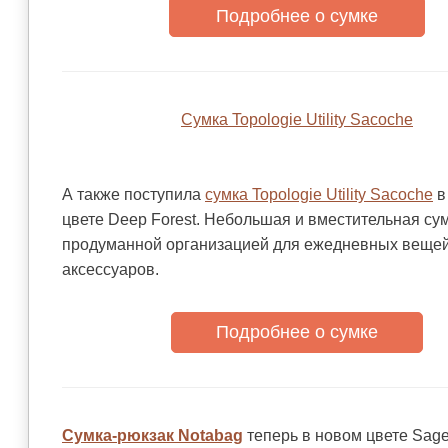
Подробнее о сумке
Сумка Topologie Utility Sacoche
А также поступила
сумка Topologie Utility Sacoche
в
цвете Deep Forest. Небольшая и вместительная сум
продуманной организацией для ежедневных вещей
аксессуаров.
Подробнее о сумке
Сумка-рюкзак Notabag
теперь в новом цвете Sage