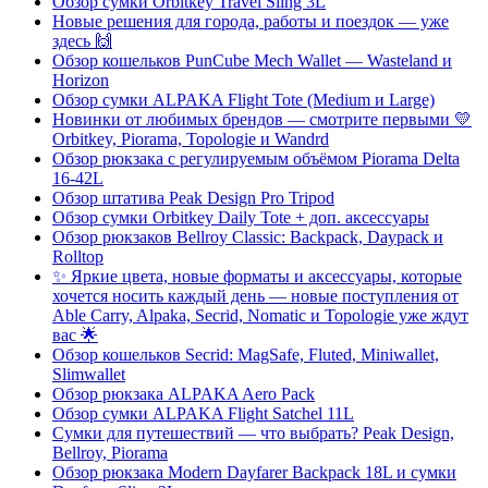
Обзор сумки Orbitkey Travel Sling 3L
Новые решения для города, работы и поездок — уже
здесь 🙌
Обзор кошельков PunCube Mech Wallet — Wasteland и
Horizon
Обзор сумки ALPAKA Flight Tote (Medium и Large)
Новинки от любимых брендов — смотрите первыми 💛
Orbitkey, Piorama, Topologie и Wandrd
Обзор рюкзака с регулируемым объёмом Piorama Delta
16-42L
Обзор штатива Peak Design Pro Tripod
Обзор сумки Orbitkey Daily Tote + доп. аксессуары
Обзор рюкзаков Bellroy Classic: Backpack, Daypack и
Rolltop
✨ Яркие цвета, новые форматы и аксессуары, которые
хочется носить каждый день — новые поступления от
Able Carry, Alpaka, Secrid, Nomatic и Topologie уже ждут
вас 🌟
Обзор кошельков Secrid: MagSafe, Fluted, Miniwallet,
Slimwallet
Обзор рюкзака ALPAKA Aero Pack
Обзор сумки ALPAKA Flight Satchel 11L
Сумки для путешествий — что выбрать? Peak Design,
Bellroy, Piorama
Обзор рюкзака Modern Dayfarer Backpack 18L и сумки