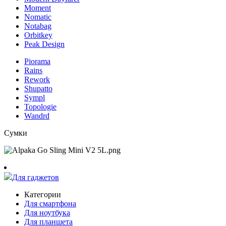
Moment
Nomatic
Notabag
Orbitkey
Peak Design
Piorama
Rains
Rework
Shupatto
Sympl
Topologie
Wandrd
Сумки
Для гаджетов
Категории
Для смартфона
Для ноутбука
Для планшета