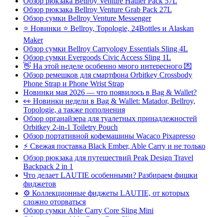
Обзор рюкзака Bellroy Venture Hauler Pack 57L
Обзор рюкзака Bellroy Venture Grab Pack 27L
Обзор сумки Bellroy Venture Messenger
⭐ Новинки ⭐ Bellroy, Topologie, 24Bottles и Alaskan
Maker
Обзор сумки Bellroy Carryology Essentials Sling 4L
Обзор сумки Evergoods Civic Access Sling 1L
👋 На этой неделе особенно много интересного 💌
Обзор ремешков для смартфона Orbitkey Crossbody
Phone Strap и Phone Wrist Strap
Новинки мая 2026 — что появилось в Bag & Wallet?
👀 Новинки недели в Bag & Wallet: Matador, Bellroy,
Topologie, а также пополнения
Обзор органайзера для туалетных принадлежностей
Orbitkey 2-in-1 Toiletry Pouch
Обзор портативной кофемашины Wacaco Pixapresso
⚡ Свежая поставка Black Ember, Able Carry и не только
Обзор рюкзака для путешествий Peak Design Travel
Backpack 2 in 1
Что делает LAUTIE особенными? Разбираем фишки
фиджетов
⚙️ Коллекционные фиджеты LAUTIE, от которых
сложно оторваться
Обзор сумки Able Carry Core Sling Mini