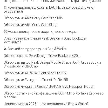
Что делает LAUTIE особенными? Разбираем фишки фиджетов
⚙️ Коллекционные фиджеты LAUTIE, от которых сложно
оторваться
Обзор сумки Able Carry Core Sling Mini
Обзор сумки Able Carry Core Sling
🤩 Новые цвета, новые модели, новые находки
Сравниваем крепления Peak Design и Quad Lock для
мотоцикла
🔥 Свежий carry-дроп уже в Bag & Wallet
Обзор рюкзака Peak Design Travel Backpack 20L
Обзор ремешков Peak Design Mobile Straps: Cuff, Crossbody и
Crossbody Multi-Strap
Обзор сумки ALPAKA Flight Sling Pro 2.5L
Обзор сумки Evergoods Transit Duffel 25L
Обзор сумки-органайзера ALPAKA Bravo Passport Pouch
Обзор портативной кофемашины Outin Mino Portable Espresso
Machine
Новинки марта 2026 — что появилось в Bag & Wallet?