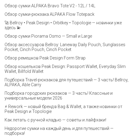
Обзор сумки ALPAKA Bravo Tote V2 - 12L / 14L
Обзор сумки-рюкзака ALPAKA Flow Totepack
🚀 Bellroy • Peak Design • Orbitkey • Topologie — новинки уже
здесь 💫
Обзор сумки Piorama Osmo — Small и Large
Обзор аксессуаров Bellroy: Laneway Daily Pouch, Sunglasses
Pocket, Cinch Pouch, Cinch Pocket
Обзор ремешков Peak Design Form Strap
Обзор кошельков Peak Design: Passport Wallet, Everyday Slim
Wallet, Billfold Wallet
Подборка Travel-рюкзаков для путешествий — 3 часть! Bellroy,
ALPAKA, Able Carry
Подборка городских рюкзаков — 3 часть! Классные и
универсальные модели 2026
⚡️ Rework — новый бренд в Bag & Wallet, а также новинки от
Peak Design и Topologie
Как летать с ручной кладью — советы и лайфхаки!
Недорогие сумки на каждый день и для путешествий —
подборка!