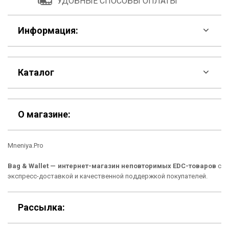
УДОБНЫЕ СПОСОБЫ ОПЛАТЫ
Информация:
F.A.Q
Каталог
Контакты
Скидки
Шоурум
О магазине:
Кошельки
Материалы
Mneniya.Pro
Рюкзаки
Способы оплаты
Bag & Wallet — интернет-магазин неповторимых EDC-товаров
с
Сумки
Подарочные сертификаты
экспресс-доставкой и качественной поддержкой покупателей.
Для гаджетов
Доставка
Рассылка:
Аксессуары
О нас