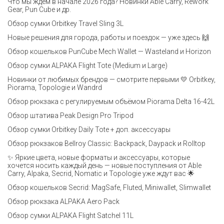
Что мы ждём в начале 2026 года? Новинки Able Carry, Rework
Gear, Pun Cube и др.
Обзор сумки Orbitkey Travel Sling 3L
Новые решения для города, работы и поездок — уже здесь 🙌
Обзор кошельков PunCube Mech Wallet — Wasteland и Horizon
Обзор сумки ALPAKA Flight Tote (Medium и Large)
Новинки от любимых брендов — смотрите первыми 💛 Orbitkey,
Piorama, Topologie и Wandrd
Обзор рюкзака с регулируемым объёмом Piorama Delta 16-42L
Обзор штатива Peak Design Pro Tripod
Обзор сумки Orbitkey Daily Tote + доп. аксессуары
Обзор рюкзаков Bellroy Classic: Backpack, Daypack и Rolltop
✨ Яркие цвета, новые форматы и аксессуары, которые
хочется носить каждый день — новые поступления от Able
Carry, Alpaka, Secrid, Nomatic и Topologie уже ждут вас 🌟
Обзор кошельков Secrid: MagSafe, Fluted, Miniwallet, Slimwallet
Обзор рюкзака ALPAKA Aero Pack
Обзор сумки ALPAKA Flight Satchel 11L