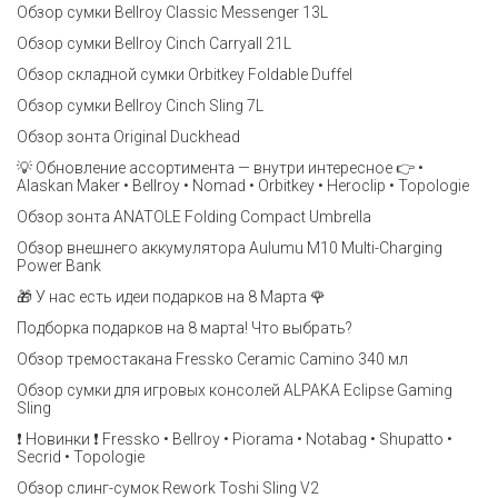
Обзор сумки Bellroy Classic Messenger 13L
Обзор сумки Bellroy Cinch Carryall 21L
Обзор складной сумки Orbitkey Foldable Duffel
Обзор сумки Bellroy Cinch Sling 7L
Обзор зонта Original Duckhead
💡 Обновление ассортимента — внутри интересное 👉 •
Alaskan Maker • Bellroy • Nomad • Orbitkey • Heroclip • Topologie
Обзор зонта ANATOLE Folding Compact Umbrella
Обзор внешнего аккумулятора Aulumu M10 Multi-Charging
Power Bank
🎁 У нас есть идеи подарков на 8 Марта 🌹
Подборка подарков на 8 марта! Что выбрать?
Обзор тремостакана Fressko Ceramic Camino 340 мл
Обзор сумки для игровых консолей ALPAKA Eclipse Gaming
Sling
❗️ Новинки ❗️ Fressko • Bellroy • Piorama • Notabag • Shupatto •
Secrid • Topologie
Обзор слинг-сумок Rework Toshi Sling V2