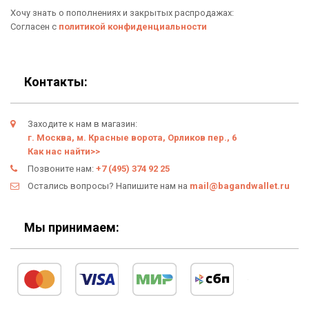
Хочу знать о пополнениях и закрытых распродажах:
Новинки
Отзывы о Bag & Wallet
Согласен с
политикой конфиденциальности
Популярные товары
Блог
Подарки
Гарантия
Контакты:
Условия возврата
Заходите к нам в магазин:
Оферта
г. Москва, м. Красные ворота, Орликов пер., 6
Как нас найти>>
Политика конфиденциальности
Позвоните нам:
+7 (495) 374 92 25
Остались вопросы? Напишите нам на
mail@bagandwallet.ru
Личный кабинет
Мы принимаем: