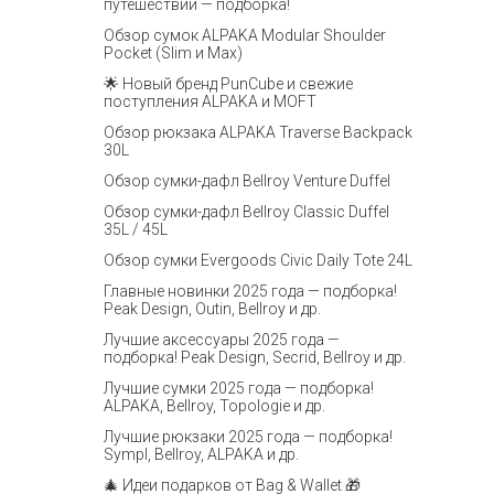
путешествий — подборка!
Обзор сумок ALPAKA Modular Shoulder
Pocket (Slim и Max)
🌟 Новый бренд PunCube и свежие
поступления ALPAKA и MOFT
Обзор рюкзака ALPAKA Traverse Backpack
30L
Обзор сумки-дафл Bellroy Venture Duffel
Обзор сумки-дафл Bellroy Classic Duffel
35L / 45L
Обзор сумки Evergoods Civic Daily Tote 24L
Главные новинки 2025 года — подборка!
Peak Design, Outin, Bellroy и др.
Лучшие аксессуары 2025 года —
подборка! Peak Design, Secrid, Bellroy и др.
Лучшие сумки 2025 года — подборка!
ALPAKA, Bellroy, Topologie и др.
Лучшие рюкзаки 2025 года — подборка!
Sympl, Bellroy, ALPAKA и др.
🎄 Идеи подарков от Bag & Wallet 🎁