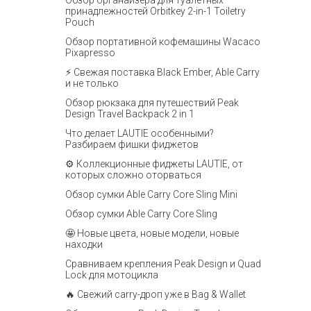
Обзор органайзера для туалетных
принадлежностей Orbitkey 2-in-1 Toiletry
Pouch
Обзор портативной кофемашины Wacaco
Pixapresso
⚡ Свежая поставка Black Ember, Able Carry
и не только
Обзор рюкзака для путешествий Peak
Design Travel Backpack 2 in 1
Что делает LAUTIE особенными?
Разбираем фишки фиджетов
⚙️ Коллекционные фиджеты LAUTIE, от
которых сложно оторваться
Обзор сумки Able Carry Core Sling Mini
Обзор сумки Able Carry Core Sling
🤩 Новые цвета, новые модели, новые
находки
Сравниваем крепления Peak Design и Quad
Lock для мотоцикла
🔥 Свежий carry-дроп уже в Bag & Wallet