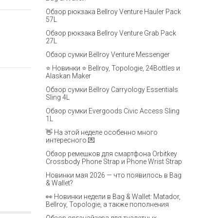
Обзор рюкзака Bellroy Venture Hauler Pack
57L
Обзор рюкзака Bellroy Venture Grab Pack
27L
Обзор сумки Bellroy Venture Messenger
⭐ Новинки ⭐ Bellroy, Topologie, 24Bottles и
Alaskan Maker
Обзор сумки Bellroy Carryology Essentials
Sling 4L
Обзор сумки Evergoods Civic Access Sling
1L
👋 На этой неделе особенно много
интересного 💌
Обзор ремешков для смартфона Orbitkey
Crossbody Phone Strap и Phone Wrist Strap
Новинки мая 2026 — что появилось в Bag
& Wallet?
👀 Новинки недели в Bag & Wallet: Matador,
Bellroy, Topologie, а также пополнения