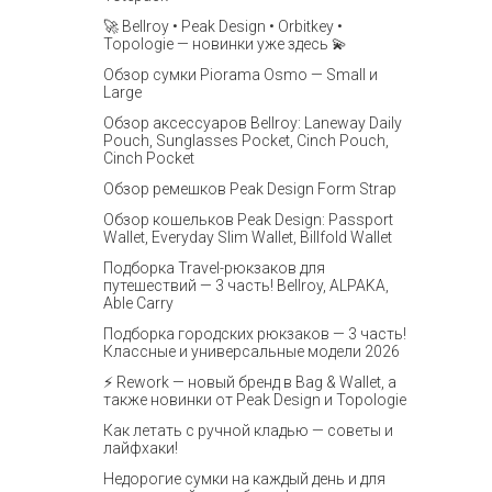
🚀 Bellroy • Peak Design • Orbitkey •
Topologie — новинки уже здесь 💫
Обзор сумки Piorama Osmo — Small и
Large
Обзор аксессуаров Bellroy: Laneway Daily
Pouch, Sunglasses Pocket, Cinch Pouch,
Cinch Pocket
Обзор ремешков Peak Design Form Strap
Обзор кошельков Peak Design: Passport
Wallet, Everyday Slim Wallet, Billfold Wallet
Подборка Travel-рюкзаков для
путешествий — 3 часть! Bellroy, ALPAKA,
Able Carry
Подборка городских рюкзаков — 3 часть!
Классные и универсальные модели 2026
⚡️ Rework — новый бренд в Bag & Wallet, а
также новинки от Peak Design и Topologie
Как летать с ручной кладью — советы и
лайфхаки!
Недорогие сумки на каждый день и для