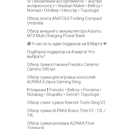
💡 Обновление ассортимента — внутри
интересное 👉 • Alaskan Maker • Bellroy •
Nomad • Orbitkey • Heroclip • Topologie
Обзор зонта ANATOLE Folding Compact
Umbrella
Обзор внешнего аккумулятора Aulumu
M10 Multi-Charging Power Bank
🎁 У нас есть идеи подарков на 8 Марта 🌹
Подборка подарков на 8 марта! Что
выбрать?
Обзор тремостакана Fressko Ceramic
Camino 340 мл
Обзор сумки для игровых консолей
ALPAKA Eclipse Gaming Sling
❗️ Новинки ❗️ Fressko • Bellroy • Piorama •
Notabag • Shupatto • Secrid • Topologie
Обзор слинг-сумок Rework Toshi Sling V2
Обзор сумки ALPAKA Bravo Tote V2 - 12L /
14L
Обзор сумки-рюкзака ALPAKA Flow
Totepack