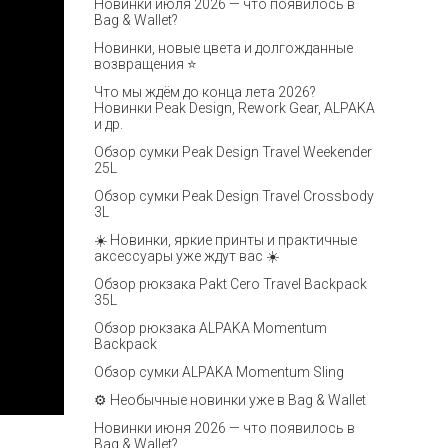
Новинки июля 2026 — что появилось в
Bag & Wallet?
Новинки, новые цвета и долгожданные
возвращения ⭐️
Что мы ждём до конца лета 2026?
Новинки Peak Design, Rework Gear, ALPAKA
и др.
Обзор сумки Peak Design Travel Weekender
25L
Обзор сумки Peak Design Travel Crossbody
3L
☀️ Новинки, яркие принты и практичные
аксессуары уже ждут вас ☀️
Обзор рюкзака Pakt Cero Travel Backpack
35L
Обзор рюкзака ALPAKA Momentum
Backpack
Обзор сумки ALPAKA Momentum Sling
⚙️ Необычные новинки уже в Bag & Wallet
Новинки июня 2026 — что появилось в
Bag & Wallet?