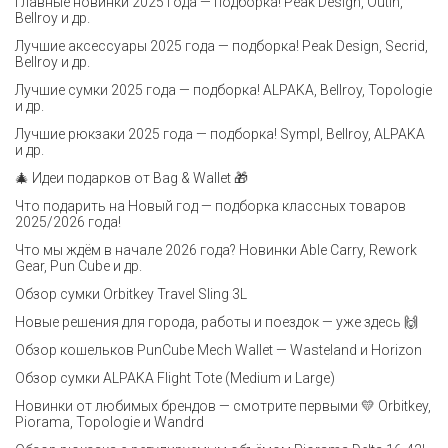
Главные новинки 2025 года — подборка! Peak Design, Outin,
Bellroy и др.
Лучшие аксессуары 2025 года — подборка! Peak Design, Secrid,
Bellroy и др.
Лучшие сумки 2025 года — подборка! ALPAKA, Bellroy, Topologie
и др.
Лучшие рюкзаки 2025 года — подборка! Sympl, Bellroy, ALPAKA
и др.
🎄 Идеи подарков от Bag & Wallet 🎁
Что подарить на Новый год — подборка классных товаров
2025/2026 года!
Что мы ждём в начале 2026 года? Новинки Able Carry, Rework
Gear, Pun Cube и др.
Обзор сумки Orbitkey Travel Sling 3L
Новые решения для города, работы и поездок — уже здесь 🙌
Обзор кошельков PunCube Mech Wallet — Wasteland и Horizon
Обзор сумки ALPAKA Flight Tote (Medium и Large)
Новинки от любимых брендов — смотрите первыми 💛 Orbitkey,
Piorama, Topologie и Wandrd