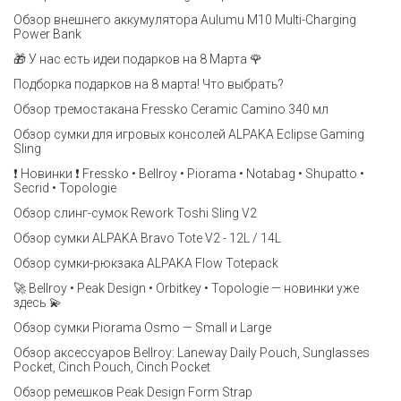
Обзор внешнего аккумулятора Aulumu M10 Multi-Charging
Power Bank
🎁 У нас есть идеи подарков на 8 Марта 🌹
Подборка подарков на 8 марта! Что выбрать?
Обзор тремостакана Fressko Ceramic Camino 340 мл
Обзор сумки для игровых консолей ALPAKA Eclipse Gaming
Sling
❗️ Новинки ❗️ Fressko • Bellroy • Piorama • Notabag • Shupatto •
Secrid • Topologie
Обзор слинг-сумок Rework Toshi Sling V2
Обзор сумки ALPAKA Bravo Tote V2 - 12L / 14L
Обзор сумки-рюкзака ALPAKA Flow Totepack
🚀 Bellroy • Peak Design • Orbitkey • Topologie — новинки уже
здесь 💫
Обзор сумки Piorama Osmo — Small и Large
Обзор аксессуаров Bellroy: Laneway Daily Pouch, Sunglasses
Pocket, Cinch Pouch, Cinch Pocket
Обзор ремешков Peak Design Form Strap