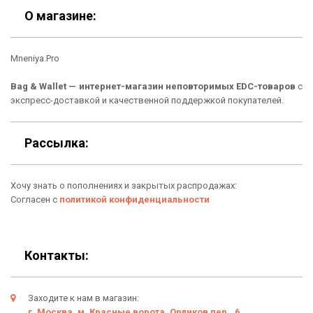
Скидки
Шоурум
О магазине:
Кошельки
Материалы
Mneniya.Pro
Рюкзаки
Способы оплаты
Bag & Wallet — интернет-магазин неповторимых EDC-товаров
с
Сумки
Подарочные сертификаты
экспресс-доставкой и качественной поддержкой покупателей.
Для гаджетов
Доставка
Рассылка:
Аксессуары
О нас
Хочу знать о пополнениях и закрытых распродажах:
Новинки
Отзывы о Bag & Wallet
Согласен с
политикой конфиденциальности
Популярные товары
Блог
Подарки
Гарантия
Контакты:
Условия возврата
Заходите к нам в магазин:
Оферта
г. Москва, м. Красные ворота, Орликов пер., 6