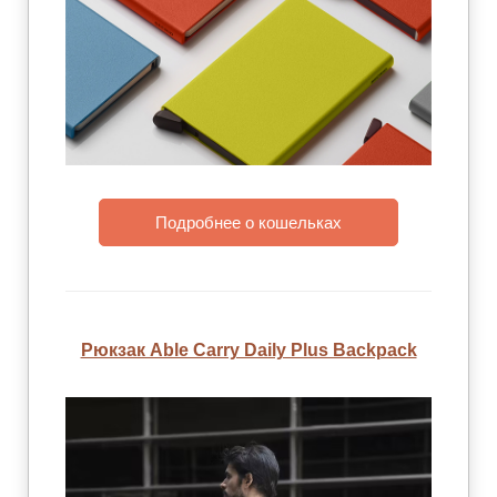
Подробнее о кошельках
Рюкзак Able Carry Daily Plus Backpack