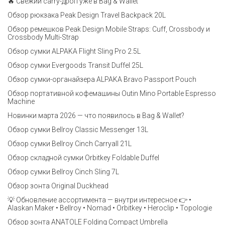
🔥 Свежий carry-дроп уже в Bag & Wallet
Обзор рюкзака Peak Design Travel Backpack 20L
Обзор ремешков Peak Design Mobile Straps: Cuff, Crossbody и
Crossbody Multi-Strap
Обзор сумки ALPAKA Flight Sling Pro 2.5L
Обзор сумки Evergoods Transit Duffel 25L
Обзор сумки-органайзера ALPAKA Bravo Passport Pouch
Обзор портативной кофемашины Outin Mino Portable Espresso
Machine
Новинки марта 2026 — что появилось в Bag & Wallet?
Обзор сумки Bellroy Classic Messenger 13L
Обзор сумки Bellroy Cinch Carryall 21L
Обзор складной сумки Orbitkey Foldable Duffel
Обзор сумки Bellroy Cinch Sling 7L
Обзор зонта Original Duckhead
💡 Обновление ассортимента — внутри интересное 👉 •
Alaskan Maker • Bellroy • Nomad • Orbitkey • Heroclip • Topologie
Обзор зонта ANATOLE Folding Compact Umbrella