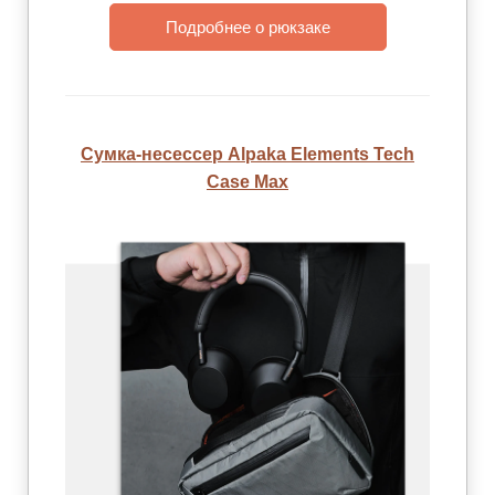
Подробнее о рюкзаке
Сумка-несессер Alpaka Elements Tech
Case Max