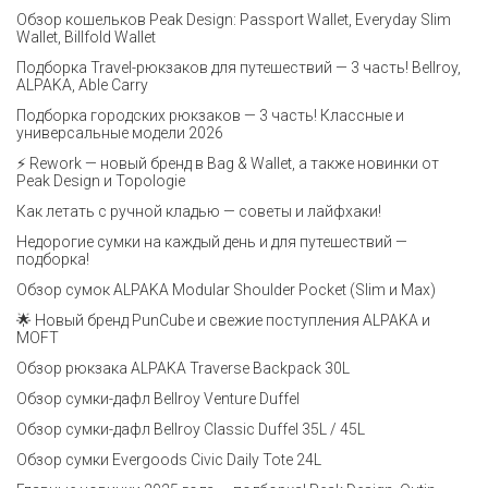
Обзор кошельков Peak Design: Passport Wallet, Everyday Slim
Wallet, Billfold Wallet
Подборка Travel-рюкзаков для путешествий — 3 часть! Bellroy,
ALPAKA, Able Carry
Подборка городских рюкзаков — 3 часть! Классные и
универсальные модели 2026
⚡️ Rework — новый бренд в Bag & Wallet, а также новинки от
Peak Design и Topologie
Как летать с ручной кладью — советы и лайфхаки!
Недорогие сумки на каждый день и для путешествий —
подборка!
Обзор сумок ALPAKA Modular Shoulder Pocket (Slim и Max)
🌟 Новый бренд PunCube и свежие поступления ALPAKA и
MOFT
Обзор рюкзака ALPAKA Traverse Backpack 30L
Обзор сумки-дафл Bellroy Venture Duffel
Обзор сумки-дафл Bellroy Classic Duffel 35L / 45L
Обзор сумки Evergoods Civic Daily Tote 24L