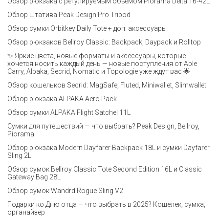
Обзор рюкзака с регулируемым объёмом Piorama Delta 16-42L
Обзор штатива Peak Design Pro Tripod
Обзор сумки Orbitkey Daily Tote + доп. аксессуары
Обзор рюкзаков Bellroy Classic: Backpack, Daypack и Rolltop
✨ Яркие цвета, новые форматы и аксессуары, которые
хочется носить каждый день — новые поступления от Able
Carry, Alpaka, Secrid, Nomatic и Topologie уже ждут вас 🌟
Обзор кошельков Secrid: MagSafe, Fluted, Miniwallet, Slimwallet
Обзор рюкзака ALPAKA Aero Pack
Обзор сумки ALPAKA Flight Satchel 11L
Сумки для путешествий — что выбрать? Peak Design, Bellroy,
Piorama
Обзор рюкзака Modern Dayfarer Backpack 18L и сумки Dayfarer
Sling 2L
Обзор сумок Bellroy Classic Tote Second Edition 16L и Classic
Gateway Bag 28L
Обзор сумок Wandrd Rogue Sling V2
Подарки ко Дню отца — что выбрать в 2025? Кошелек, сумка,
органайзер