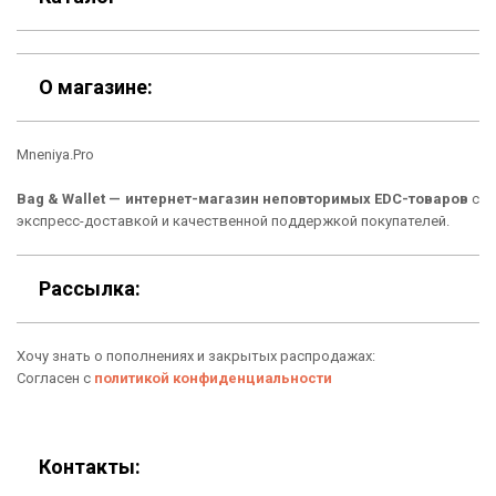
Контакты
Скидки
Шоурум
О магазине:
Кошельки
Материалы
Mneniya.Pro
Рюкзаки
Способы оплаты
Bag & Wallet — интернет-магазин неповторимых EDC-товаров
с
Сумки
Подарочные сертификаты
экспресс-доставкой и качественной поддержкой покупателей.
Для гаджетов
Доставка
Рассылка:
Аксессуары
О нас
Хочу знать о пополнениях и закрытых распродажах:
Новинки
Отзывы о Bag & Wallet
Согласен с
политикой конфиденциальности
Популярные товары
Блог
Подарки
Гарантия
Контакты: