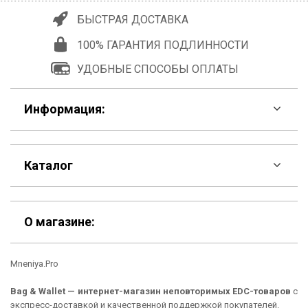
БЫСТРАЯ ДОСТАВКА
100% ГАРАНТИЯ ПОДЛИННОСТИ
УДОБНЫЕ СПОСОБЫ ОПЛАТЫ
Информация:
F.A.Q
Каталог
Контакты
Скидки
Шоурум
О магазине:
Кошельки
Материалы
Mneniya.Pro
Рюкзаки
Способы оплаты
Bag & Wallet — интернет-магазин неповторимых EDC-товаров
с
Сумки
Подарочные сертификаты
экспресс-доставкой и качественной поддержкой покупателей.