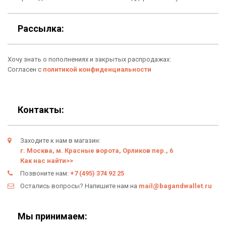
Для гаджетов
Доставка
Рассылка:
Аксессуары
О нас
Хочу знать о пополнениях и закрытых распродажах:
Новинки
Отзывы о Bag & Wallet
Согласен с
политикой конфиденциальности
Популярные товары
Блог
Подарки
Гарантия
Контакты:
Условия возврата
Заходите к нам в магазин:
Оферта
г. Москва, м. Красные ворота, Орликов пер., 6
Как нас найти>>
Политика конфиденциальности
Позвоните нам:
+7 (495) 374 92 25
Остались вопросы? Напишите нам на
mail@bagandwallet.ru
Личный кабинет
Мы принимаем: