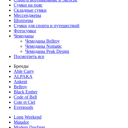
Сумки на пояс
Складные сумки
Мессенджеры
Шопперы
Сумки для спорта и путешествий
Фотосумки
Чемоданы
Чемоданы Bellroy
Чемоданы Nomatic
Чемоданы Peak Design
Посмотреть все
Бренды
Able Carry
ALPAKA
Ankept
Bellroy
Black Ember
Code of Bell
Cote et Ciel
Evergoods
Long Weekend
Matador
Modern Dayfarer