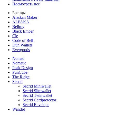
Посмотреть все
Бренды
Alaskan Maker
ALPAKA
Bellroy
Black Ember
Cle
Code of Bell
Dun Wallets
Evergoods
Nomad
Nomatic
Peak Design
PunCube
The Ridge
Secrid
Secrid Miniwallet
Secrid Slimwallet
Secrid Twinwallet
Secrid Cardprotector
Secrid Envelope
Wandrd