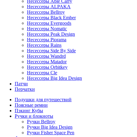
Несессеры Able Carry
Несессеры ALPAKA
Несессеры Bellroy
Несессеры Black Ember
Несессеры Evergoods
Несессеры Nomatic
Несессеры Peak Design
Несессеры Piorama
Несессеры Rains
Несессеры Side By Side
Несессеры Wandrd
Несессеры Matador
Несессеры Orbitkey
Несессеры Cle
Несессеры Big Idea Design
Патчи
Перчатки
Подушки для путешествий
Поясные ремни
Пэкинг Кубы
Ручки и блокноты
Ручки Bellroy
Ручки Big Idea Design
Ручки Fisher Space Pen