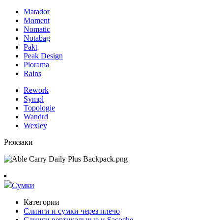
Matador
Moment
Nomatic
Notabag
Pakt
Peak Design
Piorama
Rains
Rework
Sympl
Topologie
Wandrd
Wexley
Рюкзаки
Сумки
Категории
Слинги и сумки через плечо
Слинги вертикальные и Sacoche