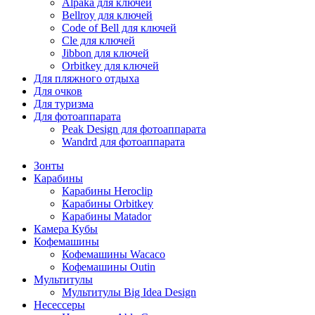
Alpaka для ключей
Bellroy для ключей
Code of Bell для ключей
Cle для ключей
Jibbon для ключей
Orbitkey для ключей
Для пляжного отдыха
Для очков
Для туризма
Для фотоаппарата
Peak Design для фотоаппарата
Wandrd для фотоаппарата
Зонты
Карабины
Карабины Heroclip
Карабины Orbitkey
Карабины Matador
Камера Кубы
Кофемашины
Кофемашины Wacaco
Кофемашины Outin
Мультитулы
Мультитулы Big Idea Design
Несессеры