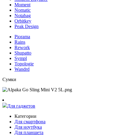
Moment
Nomatic
Notabag
Orbitkey
Peak Design
Piorama
Rains
Rework
Shupatto
Sympl
Topologie
Wandrd
Сумки
Для гаджетов
Категории
Для смартфона
Для ноутбука
Для планшета