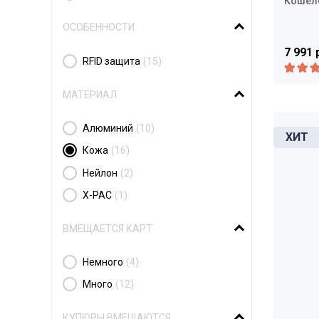
Кошелё
ОСОБЕННОСТИ
7 991 
RFID защита
(15)
МАТЕРИАЛ
Алюминий
(10)
Кожа
(16)
Нейлон
(2)
X-PAC
(1)
ВМЕЩАЕТСЯ КАРТ
Немного
(4)
Много
(12)
КУПЮРЫ ВМЕЩАЮТСЯ