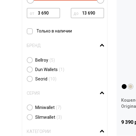
от
до
Только в наличии
БРЕНД
Bellroy
(5)
Dun Wallets
(1)
Secrid
(10)
СЕРИЯ
Кошелё
Origina
Miniwallet
(7)
Slimwallet
(3)
9 390 
КАТЕГОРИИ