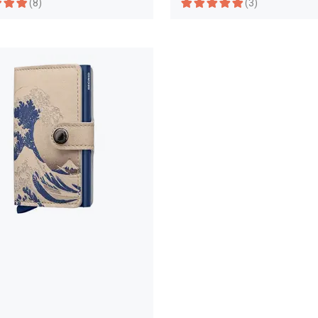
(8)
(3)