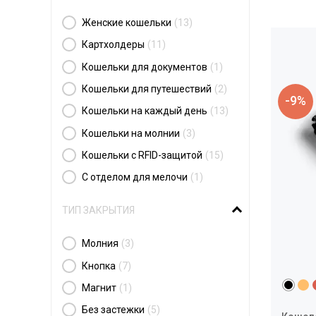
Женские кошельки
(13)
Картхолдеры
(11)
Кошельки для документов
(1)
Кошельки для путешествий
(2)
-9%
Кошельки на каждый день
(13)
Кошельки на молнии
(3)
Кошельки с RFID-защитой
(15)
С отделом для мелочи
(1)
ТИП ЗАКРЫТИЯ
Молния
(3)
Кнопка
(7)
Магнит
(1)
Без застежки
(5)