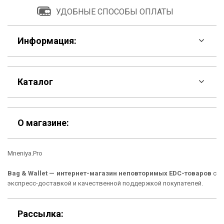
УДОБНЫЕ СПОСОБЫ ОПЛАТЫ
Информация:
F.A.Q
Каталог
Контакты
Скидки
Шоурум
О магазине:
Кошельки
Материалы
Bag & Wallet — интернет-магазин неповторимых EDC-товаров
с
Рюкзаки
Способы оплаты
экспресс-доставкой и качественной поддержкой покупателей.
Сумки
Подарочные сертификаты
Рассылка:
Для гаджетов
Доставка