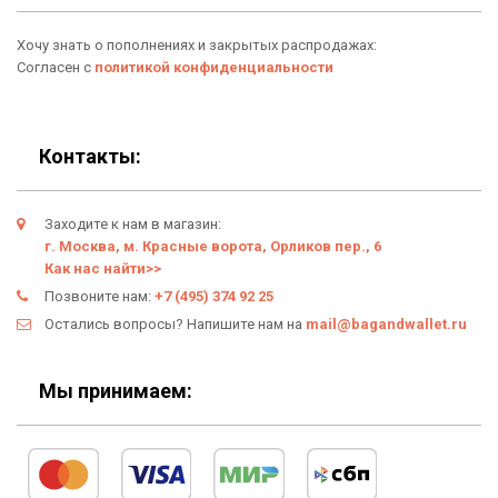
Аксессуары
Хочу знать о пополнениях и закрытых распродажах:
О нас
Согласен с
политикой конфиденциальности
Новинки
Отзывы о Bag & Wallet
Популярные товары
Блог
Контакты:
Подарки
Гарантия
Заходите к нам в магазин:
Условия возврата
г. Москва, м. Красные ворота, Орликов пер., 6
Как нас найти>>
Оферта
Позвоните нам:
+7 (495) 374 92 25
Остались вопросы? Напишите нам на
mail@bagandwallet.ru
Политика конфиденциальности
Личный кабинет
Мы принимаем: