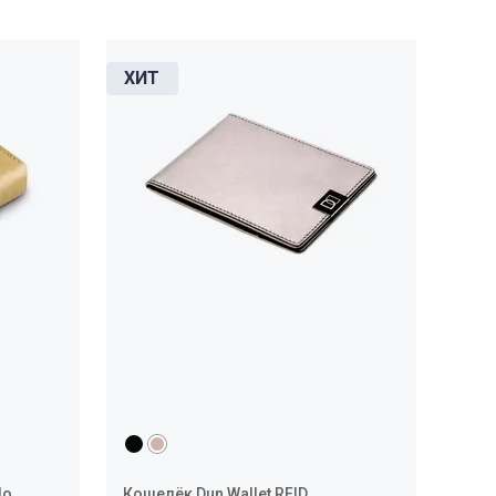
lo
Кошелёк Dun Wallet RFID