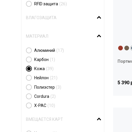
RFID защита
(26)
ВЛАГОЗАЩИТА
МАТЕРИАЛ
Алюминий
(17)
Карбон
(1)
Портмо
Кожа
(39)
Нейлон
(21)
5 390 
Полиэстер
(3)
Cordura
(2)
X-PAC
(10)
ВМЕЩАЕТСЯ КАРТ