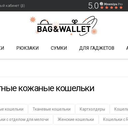
5.0
ый кабинет (β)
КИ
РЮКЗАКИ
СУМКИ
ДЛЯ ГАДЖЕТОВ
тные кожаные кошельки
ые кошельки
Тканевые кошельки
Картхолдеры
Кошель
ки с отделом для мелочи
Женские кошельки
Кошельки с 