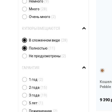
Немного
(9)
Много
(28)
Очень много
(2)
КУПЮРЫ ВМЕЩАЮТСЯ
В сложенном виде
(28)
Полностью
(11)
Не предусмотрены
(2)
ГАРАНТИЯ
1 год
(2)
Кошелё
Pebble
2 года
(15)
3 года
(19)
9 390 
5 лет
(1)
Пожизненная
(2)