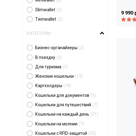
Miniwallet
(8)
Slimwallet
(3)
9 990 
Twinwallet
(2)
КАТЕГОРИИ
Бизнес-органайзеры
(2)
В поездку
(3)
Для туризма
(3)
Женские кошельки
(13)
Картхолдеры
(18)
Кошельки для документов
(5)
Кошельки для путешествий
(7)
Кошельки на каждый день
(31)
Кошельки на молнии
(7)
Кошельки с RFID-защитой
(26)