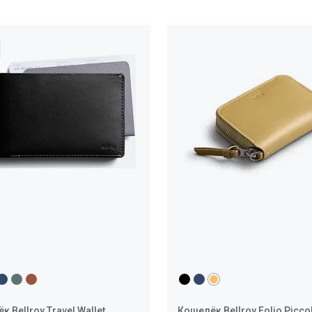
 Bellroy Travel Wallet
Кошелёк Bellroy Folio Picco