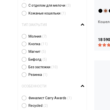
С отделом для мелочи
(3)
Кожаные кошельки
(1)
Кошелёк
ТИП ЗАКРЫТИЯ
Молния
(7)
18 590
Кнопка
(11)
Магнит
(5)
Бифолд
(5)
Без застежки
(10)
Резинка
(1)
ОСОБЕННОСТИ
Финалист Carry Awards
(1)
Recycled
(2)