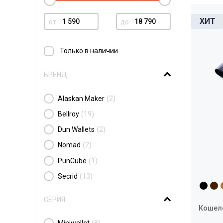
от
до
Только в наличии
БРЕНД
Alaskan Maker
(2)
Bellroy
(19)
Dun Wallets
(2)
Nomad
(2)
PunCube
(1)
Secrid
(13)
СЕРИЯ
Кошелё