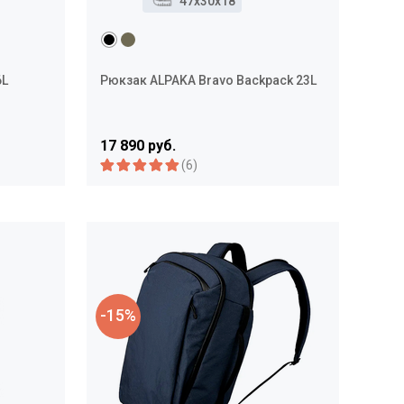
47x30x18
6L
Рюкзак ALPAKA Bravo Backpack 23L
17 890 руб.
(6)
-15%