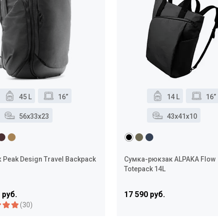
45 L
16”
14 L
16”
56x33x23
43x41x10
 Peak Design Travel Backpack
Сумка-рюкзак ALPAKA Flow
Totepack 14L
 руб.
17 590 руб.
(30)