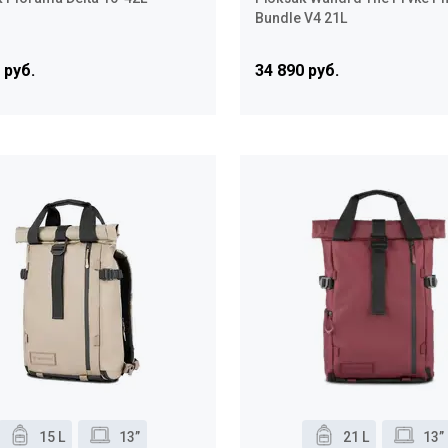
Bundle V4 21L
 руб.
34 890 руб.
15 L
13”
21 L
13”