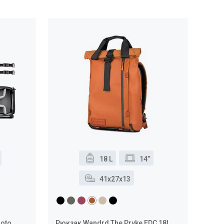
18 L
14”
41x27x13
hoto
Рюкзак Wandrd The Prvke EDC 18L