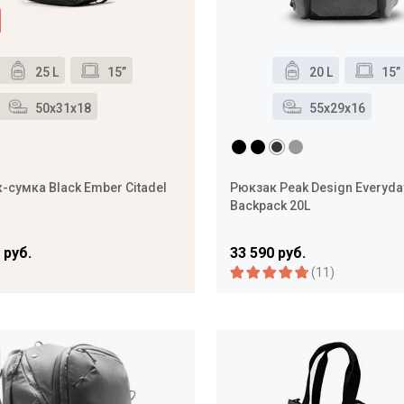
25 L
15”
20 L
15”
50x31x18
55x29x16
-сумка Black Ember Citadel
Рюкзак Peak Design Everyda
Backpack 20L
 руб.
33 590 руб.
(11)