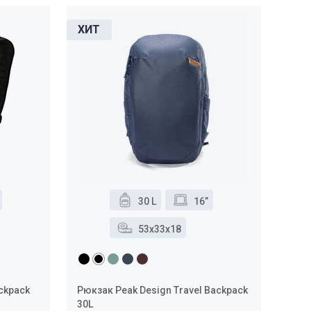
30 L
16”
53x33x18
ckpack
Рюкзак Peak Design Travel Backpack
30L