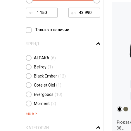
от
до
Только в наличии
БРЕНД
ALPAKA
(6)
Bellroy
(1)
Black Ember
(12)
Cote et Ciel
(1)
Evergoods
(10)
Moment
(2)
Рюкзак
КАТЕГОРИИ
38L