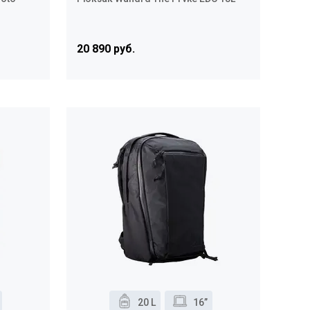
20 890 руб.
20 L
16”