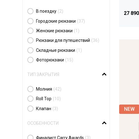
В поездку
(2)
27 890
Городские рюкзаки
(37)
Женские рюкзаки
(1)
Рюкзаки для путешествий
(36)
Складные рюкзаки
(1)
Фоторюкзаки
(15)
ТИП ЗАКРЫТИЯ
Молния
(42)
Roll Top
(10)
Клапан
(3)
ОСОБЕННОСТИ
Финалист Carry Awards
(3)