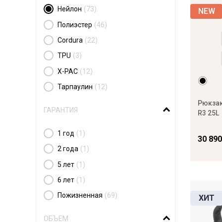
Нейлон
(73)
Полиэстер
(46)
Cordura
(22)
TPU
(3)
X-PAC
(12)
Тарпаулин
(12)
Рюкзак
ГАРАНТИЯ
R3 25L
1 год
(1)
30 890
2 года
(1)
5 лет
(1)
6 лет
(1)
Пожизненная
(69)
ОБЪЕМ