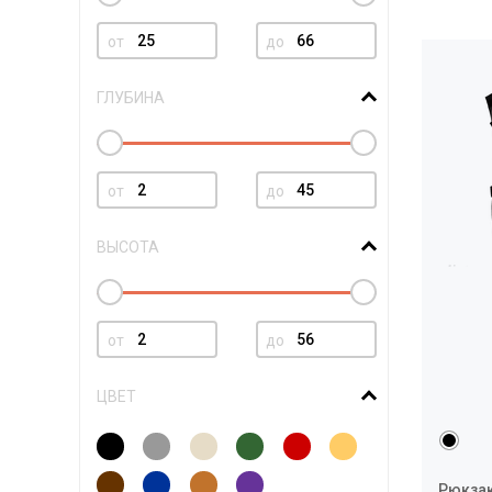
от
до
ГЛУБИНА
от
до
ВЫСОТА
от
до
ЦВЕТ
Рюкзак