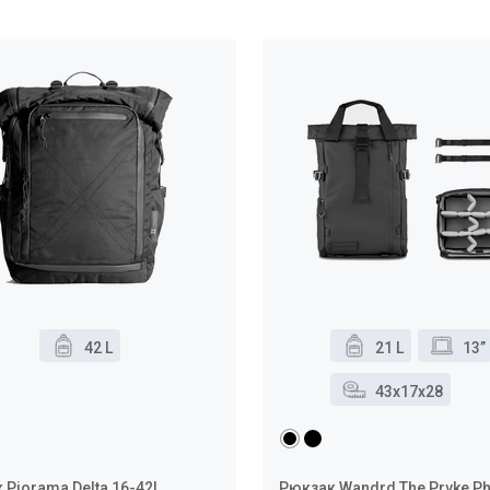
42 L
21 L
13”
43x17x28
 Piorama Delta 16-42L
Рюкзак Wandrd The Prvke P