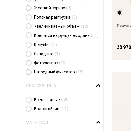
Жесткий каркас
(9)
Поясная разгрузка
(3)
Рюкзак
Увеличиваемый объем
(13)
Крепится на ручку чемодана
(21)
Recycled
(5)
28 970
Складные
(1)
Фоторюкзак
(15)
Нагрудный фиксатор
(18)
ВЛАГОЗАЩИТА
Всепогодные
(59)
Водостойкие
(14)
МАТЕРИАЛ