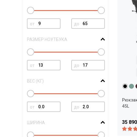
от
до
РАЗМЕР НОУТБУКА
от
до
ВЕС (КГ)
Рюкзак
45L
от
до
35 890
ШИРИНА