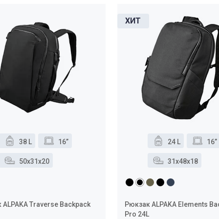
38 L
16”
24 L
16”
50x31x20
31x48x18
 ALPAKA Traverse Backpack
Рюкзак ALPAKA Elements Ba
Pro 24L