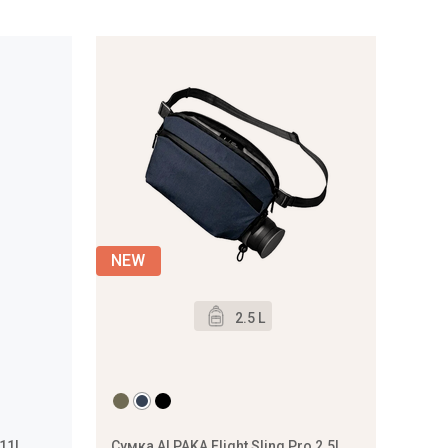
2.5 L
 11L
Сумка ALPAKA Flight Sling Pro 2.5L