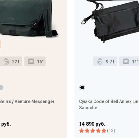
22 L
16”
9.7 L
11”
Bellroy Venture Messenger
Сумка Code of Bell Annex Liner
Sacoche
 руб.
14 890 руб.
(13)