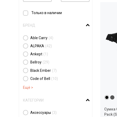
Только в наличии
БРЕНД
Able Carry
(4)
ALPAKA
(42)
Ankept
(1)
Bellroy
(29)
Black Ember
(7)
Code of Bell
(10)
КАТЕГОРИИ
Сумка C
Аксессуары
(3)
Pack (S