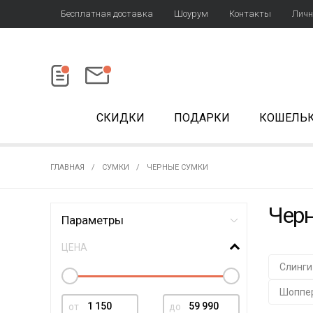
Бесплатная доставка
Шоурум
Контакты
Личн
СКИДКИ
ПОДАРКИ
КОШЕЛЬ
ГЛАВНАЯ
СУМКИ
ЧЕРНЫЕ СУМКИ
Чер
Параметры
ЦЕНА
Слинги
Шоппе
от
до