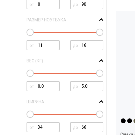
от
до
РАЗМЕР НОУТБУКА
от
до
ВЕС (КГ)
от
до
ШИРИНА
от
до
Сумка 