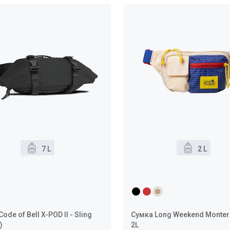
7 L
2 L
ode of Bell X-POD II - Sling
Сумка Long Weekend Montere
)
2L