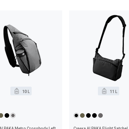
10 L
11 L
ALPAKA Metro Crossbody Left
Сумка ALPAKA Flight Satchel