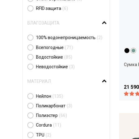
RFID защита
(6)
ВЛАГОЗАЩИТА
100% водонепроницаемость
(2)
Всепогодные
(71)
Водостойкие
(85)
Сумка P
Неводостойкие
(3)
МАТЕРИАЛ
21 590
Нейлон
(135)
Поликарбонат
(3)
Полиэстер
(66)
Cordura
(11)
TPU
(2)