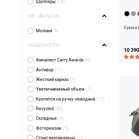
Шопперы
(14)
ТИП ЗАКРЫТИЯ
Сумка B
Молния
(6)
ОСОБЕННОСТИ
10 390
Финалист Carry Awards
(8)
Антивор
(11)
Жесткий каркас
(1)
Увеличиваемый объем
(1)
Крепится на ручку чемодана
(17)
Recycled
(30)
Складные
(9)
Фоторюкзак
(1)
Стоит вертикально
(2)