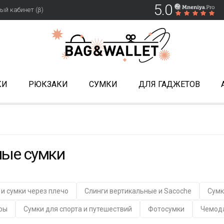
5.0
ый кабинет (β)
КИ
РЮКЗАКИ
СУМКИ
ДЛЯ ГАДЖЕТОВ
ные сумки
 и сумки через плечо
Слинги вертикальные и Sacoche
Сумк
ры
Сумки для спорта и путешествий
Фотосумки
Чемод