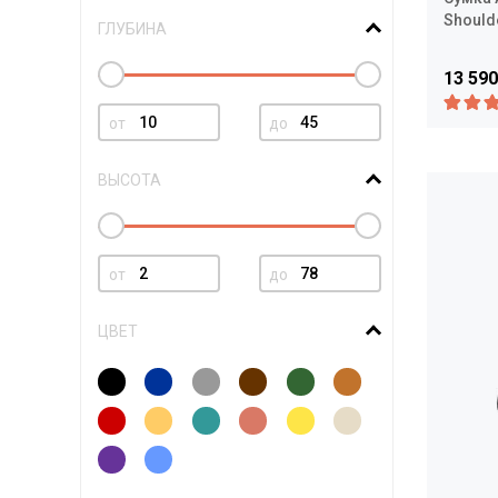
Should
ГЛУБИНА
13 590
от
до
ВЫСОТА
от
до
ЦВЕТ