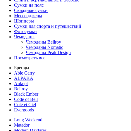
Сумки на пояс
Складные сумки
Мессенджеры
Шопперы
Сумки для спорта и путешествий
Фотосумки
Чемоданы
Чемоданы Bellroy
Чемоданы Nomatic
Чемоданы Peak Design
Посмотреть все
Бренды
Able Carry
ALPAKA
Ankept
Bellroy
Black Ember
Code of Bell
Cote et Ciel
Evergoods
Long Weekend
Matador
Modern Dayfarer