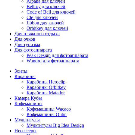
Alpaka для ключей
Bellroy для ключей
Code of Bell для ключей
Cle для ключей
Jibbon для ключей
Orbitkey для ключей
Для пляжного отдыха
Для очков
Для туризма
Для фотоаппарата
Peak Design для фотоаппарата
Wandrd для фотоаппарата
Зонты
Карабины
Карабины Heroclip
Карабины Orbitkey
Карабины Matador
Камера Кубы
Кофемашины
Кофемашины Wacaco
Кофемашины Outin
Мультитулы
Мультитулы Big Idea Design
Несессеры