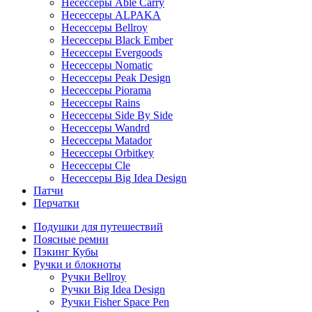
Несессеры Able Carry
Несессеры ALPAKA
Несессеры Bellroy
Несессеры Black Ember
Несессеры Evergoods
Несессеры Nomatic
Несессеры Peak Design
Несессеры Piorama
Несессеры Rains
Несессеры Side By Side
Несессеры Wandrd
Несессеры Matador
Несессеры Orbitkey
Несессеры Cle
Несессеры Big Idea Design
Патчи
Перчатки
Подушки для путешествий
Поясные ремни
Пэкинг Кубы
Ручки и блокноты
Ручки Bellroy
Ручки Big Idea Design
Ручки Fisher Space Pen