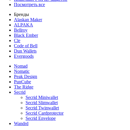
Посмотреть все
Бренды
Alaskan Maker
ALPAKA
Bellroy
Black Ember
Cle
Code of Bell
Dun Wallets
Evergoods
Nomad
Nomatic
Peak Design
PunCube
The Ridge
Secrid
Secrid Miniwallet
Secrid Slimwallet
Secrid Twinwallet
Secrid Cardprotector
Secrid Envelope
Wandrd