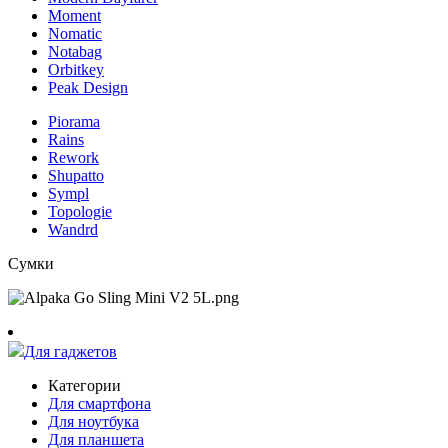
Moment
Nomatic
Notabag
Orbitkey
Peak Design
Piorama
Rains
Rework
Shupatto
Sympl
Topologie
Wandrd
Сумки
Для гаджетов
Категории
Для смартфона
Для ноутбука
Для планшета