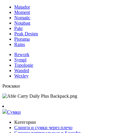
Matador
Moment
Nomatic
Notabag
Pakt
Peak Design
Piorama
Rains
Rework
Sympl
Topologie
Wandrd
Wexley
Рюкзаки
Сумки
Категории
Слинги и сумки через плечо
Слинги вертикальные и Sacoche