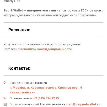
Mneniya.Pro
Рюкзаки
Способы оплаты
Bag & Wallet — интернет-магазин неповторимых EDC-товаров
с
Сумки
Подарочные сертификаты
экспресс-доставкой и качественной поддержкой покупателей.
Для гаджетов
Доставка
Рассылка:
Аксессуары
О нас
Хочу знать о пополнениях и закрытых распродажах:
Новинки
Отзывы о Bag & Wallet
Согласен с
политикой конфиденциальности
Популярные товары
Блог
Подарки
Гарантия
Контакты:
Условия возврата
Заходите к нам в магазин:
Оферта
г. Москва, м. Красные ворота, Орликов пер., 6
Как нас найти>>
Политика конфиденциальности
Позвоните нам:
+7 (495) 374 92 25
Остались вопросы? Напишите нам на
mail@bagandwallet.ru