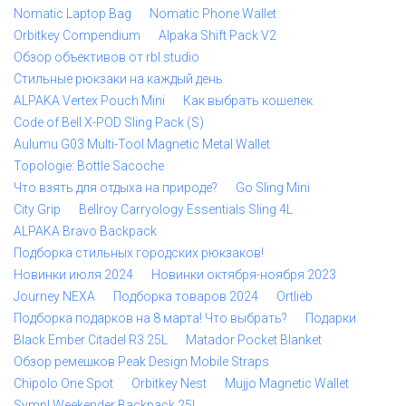
Nomatic Laptop Bag
Nomatic Phone Wallet
Orbitkey Compendium
Alpaka Shift Pack V2
Обзор объективов от rbl.studio
Стильные рюкзаки на каждый день
ALPAKA Vertex Pouch Mini
Как выбрать кошелек
Code of Bell X-POD Sling Pack (S)
Aulumu G03 Multi-Tool Magnetic Metal Wallet
Topologie: Bottle Sacoche
Что взять для отдыха на природе?
Go Sling Mini
City Grip
Bellroy Carryology Essentials Sling 4L
ALPAKA Bravo Backpack
Подборка стильных городских рюкзаков!
Новинки июля 2024
Новинки октября-ноября 2023
Journey NEXA
Подборка товаров 2024
Ortlieb
Подборка подарков на 8 марта! Что выбрать?
Подарки
Black Ember Citadel R3 25L
Matador Pocket Blanket
Обзор ремешков Peak Design Mobile Straps
Chipolo One Spot
Orbitkey Nest
Mujjo Magnetic Wallet
Sympl Weekender Backpack 25L