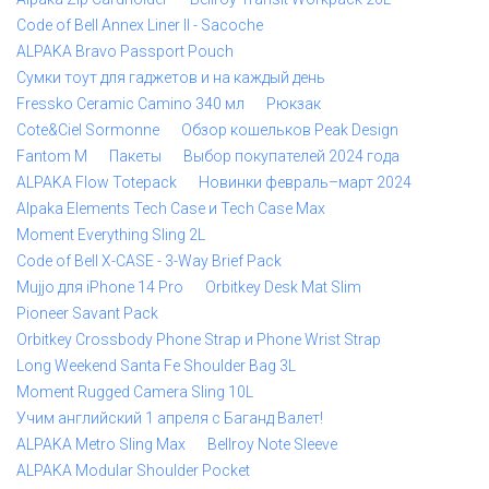
Code of Bell Annex Liner II - Sacoche
ALPAKA Bravo Passport Pouch
Сумки тоут для гаджетов и на каждый день
Fressko Ceramic Camino 340 мл
Рюкзак
Cote&Ciel Sormonne
Обзор кошельков Peak Design
Fantom M
Пакеты
Выбор покупателей 2024 года
ALPAKA Flow Totepack
Новинки февраль–март 2024
Alpaka Elements Tech Case и Tech Case Max
Moment Everything Sling 2L
Code of Bell X-CASE - 3-Way Brief Pack
Mujjo для iPhone 14 Pro
Orbitkey Desk Mat Slim
Pioneer Savant Pack
Orbitkey Crossbody Phone Strap и Phone Wrist Strap
Long Weekend Santa Fe Shoulder Bag 3L
Moment Rugged Camera Sling 10L
Учим английский 1 апреля с Баганд Валет!
ALPAKA Metro Sling Max
Bellroy Note Sleeve
ALPAKA Modular Shoulder Pocket