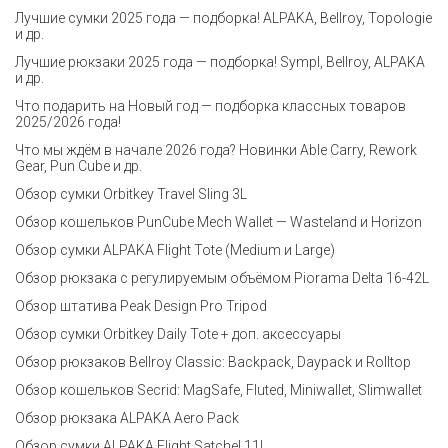
Лучшие сумки 2025 года — подборка! ALPAKA, Bellroy, Topologie
и др.
Лучшие рюкзаки 2025 года — подборка! Sympl, Bellroy, ALPAKA
и др.
Что подарить на Новый год — подборка классных товаров
2025/2026 года!
Что мы ждём в начале 2026 года? Новинки Able Carry, Rework
Gear, Pun Cube и др.
Обзор сумки Orbitkey Travel Sling 3L
Обзор кошельков PunCube Mech Wallet — Wasteland и Horizon
Обзор сумки ALPAKA Flight Tote (Medium и Large)
Обзор рюкзака с регулируемым объёмом Piorama Delta 16-42L
Обзор штатива Peak Design Pro Tripod
Обзор сумки Orbitkey Daily Tote + доп. аксессуары
Обзор рюкзаков Bellroy Classic: Backpack, Daypack и Rolltop
Обзор кошельков Secrid: MagSafe, Fluted, Miniwallet, Slimwallet
Обзор рюкзака ALPAKA Aero Pack
Обзор сумки ALPAKA Flight Satchel 11L