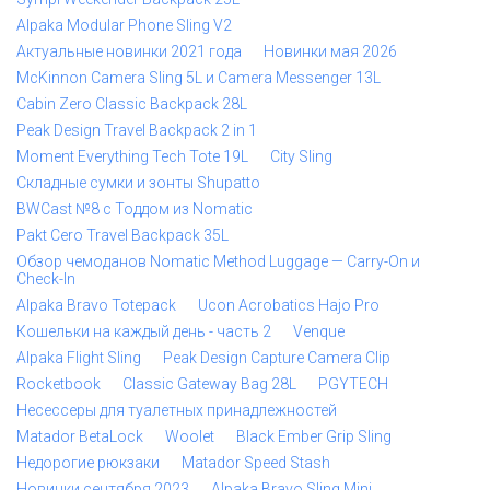
Alpaka Modular Phone Sling V2
Актуальные новинки 2021 года
Новинки мая 2026
McKinnon Camera Sling 5L и Camera Messenger 13L
Cabin Zero Classic Backpack 28L
Peak Design Travel Backpack 2 in 1
Moment Everything Tech Tote 19L
City Sling
Складные сумки и зонты Shupatto
BWCast №8 с Тоддом из Nomatic
Pakt Cero Travel Backpack 35L
Обзор чемоданов Nomatic Method Luggage — Carry-On и
Check-In
Alpaka Bravo Totepack
Ucon Acrobatics Hajo Pro
Кошельки на каждый день - часть 2
Venque
Alpaka Flight Sling
Peak Design Capture Camera Clip
Rocketbook
Classic Gateway Bag 28L
PGYTECH
Несессеры для туалетных принадлежностей
Matador BetaLock
Woolet
Black Ember Grip Sling
Недорогие рюкзаки
Matador Speed Stash
Новинки сентября 2023
Alpaka Bravo Sling Mini