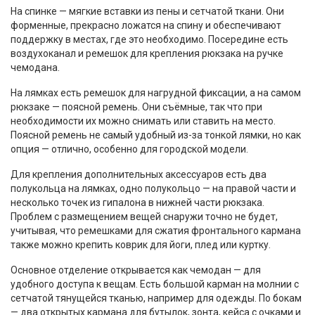
На спинке — мягкие вставки из пены и сетчатой ткани. Они
форменные, прекрасно ложатся на спину и обеспечивают
поддержку в местах, где это необходимо. Посередине есть
воздухоканал и ремешок для крепления рюкзака на ручке
чемодана.
На лямках есть ремешок для нагрудной фиксации, а на самом
рюкзаке — поясной ремень. Они съёмные, так что при
необходимости их можно снимать или ставить на место.
Поясной ремень не самый удобный из-за тонкой лямки, но как
опция — отлично, особенно для городской модели.
Для крепления дополнительных аксессуаров есть два
полукольца на лямках, одно полукольцо — на правой части и
несколько точек из гипалона в нижней части рюкзака.
Проблем с размещением вещей снаружи точно не будет,
учитывая, что ремешками для сжатия фронтального кармана
также можно крепить коврик для йоги, плед или куртку.
Основное отделение открывается как чемодан — для
удобного доступа к вещам. Есть большой карман на молнии с
сетчатой тянущейся тканью, например для одежды. По бокам
— два открытых кармана для бутылок, зонта, кейса с очками и