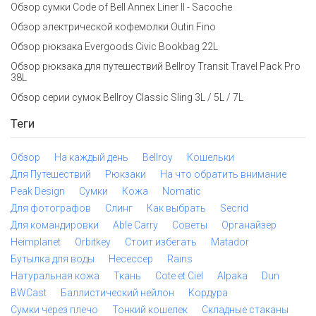
Обзор сумки Code of Bell Annex Liner II - Sacoche
Обзор электрической кофемолки Outin Fino
Обзор рюкзака Evergoods Civic Bookbag 22L
Обзор рюкзака для путешествий Bellroy Transit Travel Pack Pro
38L
Обзор серии сумок Bellroy Classic Sling 3L / 5L / 7L
Теги
Обзор
На каждый день
Bellroy
Кошельки
Для Путешествий
Рюкзаки
На что обратить внимание
Peak Design
Сумки
Кожа
Nomatic
Для фотографов
Слинг
Как выбрать
Secrid
Для командировки
Able Carry
Советы
Органайзер
Heimplanet
Orbitkey
Стоит избегать
Matador
Бутылка для воды
Несессер
Rains
Натуральная кожа
Ткань
Cote et Ciel
Alpaka
Dun
BWCast
Баллистический нейлон
Кордура
Сумки через плечо
Тонкий кошелек
Складные стаканы