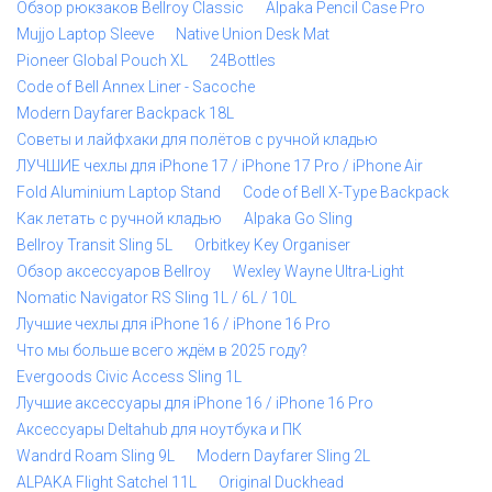
Обзор рюкзаков Bellroy Classic
Alpaka Pencil Case Pro
Mujjo Laptop Sleeve
Native Union Desk Mat
Pioneer Global Pouch XL
24Bottles
Code of Bell Annex Liner - Sacoche
Modern Dayfarer Backpack 18L
Советы и лайфхаки для полётов с ручной кладью
ЛУЧШИЕ чехлы для iPhone 17 / iPhone 17 Pro / iPhone Air
Fold Aluminium Laptop Stand
Code of Bell X-Type Backpack
Как летать с ручной кладью
Alpaka Go Sling
Bellroy Transit Sling 5L
Orbitkey Key Organiser
Обзор аксессуаров Bellroy
Wexley Wayne Ultra-Light
Nomatic Navigator RS Sling 1L / 6L / 10L
Лучшие чехлы для iPhone 16 / iPhone 16 Pro
Что мы больше всего ждём в 2025 году?
Evergoods Civic Access Sling 1L
Лучшие аксессуары для iPhone 16 / iPhone 16 Pro
Аксессуары Deltahub для ноутбука и ПК
Wandrd Roam Sling 9L
Modern Dayfarer Sling 2L
ALPAKA Flight Satchel 11L
Original Duckhead