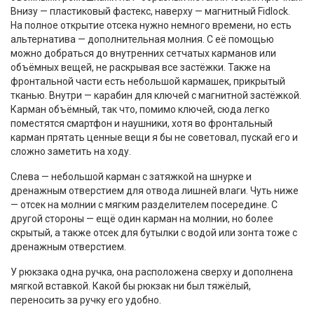
Внизу — пластиковый фастекс, наверху — магнитный Fidlock.
На полное открытие отсека нужно немного времени, но есть
альтернатива — дополнительная молния. С её помощью
можно добраться до внутренних сетчатых карманов или
объёмных вещей, не раскрывая все застёжки. Также на
фронтальной части есть небольшой кармашек, прикрытый
тканью. Внутри — карабин для ключей с магнитной застёжкой.
Карман объёмный, так что, помимо ключей, сюда легко
поместятся смартфон и наушники, хотя во фронтальный
карман прятать ценные вещи я бы не советовал, пускай его и
сложно заметить на ходу.
Слева — небольшой карман с затяжкой на шнурке и
дренажным отверстием для отвода лишней влаги. Чуть ниже
— отсек на молнии с мягким разделителем посередине. С
другой стороны — ещё один карман на молнии, но более
скрытый, а также отсек для бутылки с водой или зонта тоже с
дренажным отверстием.
У рюкзака одна ручка, она расположена сверху и дополнена
мягкой вставкой. Какой бы рюкзак ни был тяжёлый,
переносить за ручку его удобно.