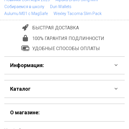
Собираемся в школу
Dun Wallets
Aulumu M01 с MagSafe
Wexley Tacoma Slim Pack
БЫСТРАЯ ДОСТАВКА
100% ГАРАНТИЯ ПОДЛИННОСТИ
УДОБНЫЕ СПОСОБЫ ОПЛАТЫ
Информация:
F.A.Q
Каталог
Контакты
Скидки
Шоурум
О магазине:
Кошельки
Материалы