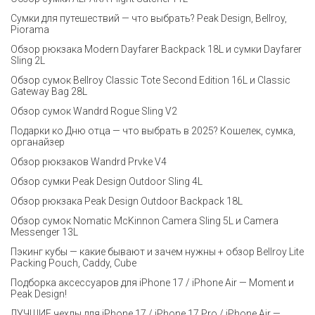
Сумки для путешествий — что выбрать? Peak Design, Bellroy,
Piorama
Обзор рюкзака Modern Dayfarer Backpack 18L и сумки Dayfarer
Sling 2L
Обзор сумок Bellroy Classic Tote Second Edition 16L и Classic
Gateway Bag 28L
Обзор сумок Wandrd Rogue Sling V2
Подарки ко Дню отца — что выбрать в 2025? Кошелек, сумка,
органайзер
Обзор рюкзаков Wandrd Prvke V4
Обзор сумки Peak Design Outdoor Sling 4L
Обзор рюкзака Peak Design Outdoor Backpack 18L
Обзор сумок Nomatic McKinnon Camera Sling 5L и Camera
Messenger 13L
Пэкинг кубы — какие бывают и зачем нужны + обзор Bellroy Lite
Packing Pouch, Caddy, Cube
Подборка аксессуаров для iPhone 17 / iPhone Air — Moment и
Peak Design!
ЛУЧШИЕ чехлы для iPhone 17 / iPhone 17 Pro / iPhone Air —