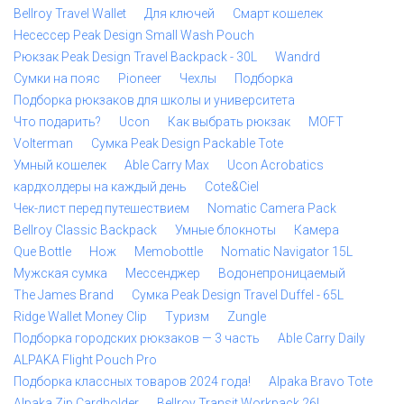
Bellroy Travel Wallet
Для ключей
Смарт кошелек
Несессер Peak Design Small Wash Pouch
Рюкзак Peak Design Travel Backpack - 30L
Wandrd
Сумки на пояс
Pioneer
Чехлы
Подборка
Подборка рюкзаков для школы и университета
Что подарить?
Ucon
Как выбрать рюкзак
MOFT
Volterman
Сумка Peak Design Packable Tote
Умный кошелек
Able Carry Max
Ucon Acrobatics
кардхолдеры на каждый день
Cote&Ciel
Чек-лист перед путешествием
Nomatic Camera Pack
Bellroy Classic Backpack
Умные блокноты
Камера
Que Bottle
Нож
Memobottle
Nomatic Navigator 15L
Мужская сумка
Мессенджер
Водонепроницаемый
The James Brand
Сумка Peak Design Travel Duffel - 65L
Ridge Wallet Money Clip
Туризм
Zungle
Подборка городских рюкзаков — 3 часть
Able Carry Daily
ALPAKA Flight Pouch Pro
Подборка классных товаров 2024 года!
Alpaka Bravo Tote
Alpaka Zip Cardholder
Bellroy Transit Workpack 26L