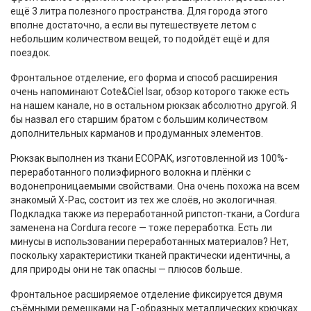
ещё 3 литра полезного пространства. Для города этого
вполне достаточно, а если вы путешествуете летом с
небольшим количеством вещей, то подойдёт ещё и для
поездок.
Фронтальное отделение, его форма и способ расширения
очень напоминают Cote&Ciel Isar, обзор которого также есть
на нашем канале, но в остальном рюкзак абсолютно другой. Я
бы назвал его старшим братом с большим количеством
дополнительных карманов и продуманных элементов.
Рюкзак выполнен из ткани ECOPAK, изготовленной из 100%-
переработанного полиэфирного волокна и плёнки с
водонепроницаемыми свойствами. Она очень похожа на всем
знакомый X-Pac, состоит из тех же слоёв, но экологичная.
Подкладка также из переработанной рипстоп-ткани, а Cordura
заменена на Cordura recore — тоже переработка. Есть ли
минусы в использовании переработанных материалов? Нет,
поскольку характеристики тканей практически идентичны, а
для природы они не так опасны — плюсов больше.
Фронтальное расширяемое отделение фиксируется двумя
съёмными ремешками на Г-образных металлических крючках.