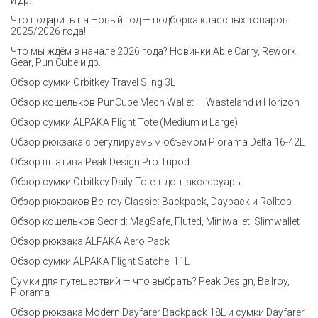
и др.
Что подарить на Новый год — подборка классных товаров
2025/2026 года!
Что мы ждём в начале 2026 года? Новинки Able Carry, Rework
Gear, Pun Cube и др.
Обзор сумки Orbitkey Travel Sling 3L
Обзор кошельков PunCube Mech Wallet — Wasteland и Horizon
Обзор сумки ALPAKA Flight Tote (Medium и Large)
Обзор рюкзака с регулируемым объёмом Piorama Delta 16-42L
Обзор штатива Peak Design Pro Tripod
Обзор сумки Orbitkey Daily Tote + доп. аксессуары
Обзор рюкзаков Bellroy Classic: Backpack, Daypack и Rolltop
Обзор кошельков Secrid: MagSafe, Fluted, Miniwallet, Slimwallet
Обзор рюкзака ALPAKA Aero Pack
Обзор сумки ALPAKA Flight Satchel 11L
Сумки для путешествий — что выбрать? Peak Design, Bellroy,
Piorama
Обзор рюкзака Modern Dayfarer Backpack 18L и сумки Dayfarer