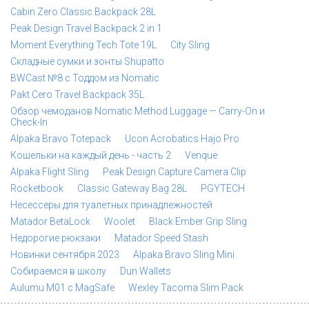
Cabin Zero Classic Backpack 28L
Peak Design Travel Backpack 2 in 1
Moment Everything Tech Tote 19L
City Sling
Складные сумки и зонты Shupatto
BWCast №8 с Тоддом из Nomatic
Pakt Cero Travel Backpack 35L
Обзор чемоданов Nomatic Method Luggage — Carry-On и
Check-In
Alpaka Bravo Totepack
Ucon Acrobatics Hajo Pro
Кошельки на каждый день - часть 2
Venque
Alpaka Flight Sling
Peak Design Capture Camera Clip
Rocketbook
Classic Gateway Bag 28L
PGYTECH
Несессеры для туалетных принадлежностей
Matador BetaLock
Woolet
Black Ember Grip Sling
Недорогие рюкзаки
Matador Speed Stash
Новинки сентября 2023
Alpaka Bravo Sling Mini
Собираемся в школу
Dun Wallets
Aulumu M01 с MagSafe
Wexley Tacoma Slim Pack