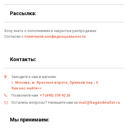
Для гаджетов
Доставка
Рассылка:
Аксессуары
О нас
Хочу знать о пополнениях и закрытых распродажах:
Новинки
Отзывы о Bag & Wallet
Согласен с
политикой конфиденциальности
Популярные товары
Блог
Подарки
Гарантия
Контакты:
Условия возврата
Заходите к нам в магазин:
Оферта
г. Москва, м. Красные ворота, Орликов пер., 6
Как нас найти>>
Политика конфиденциальности
Позвоните нам:
+7 (495) 374 92 25
Остались вопросы? Напишите нам на
mail@bagandwallet.ru
Личный кабинет
Мы принимаем: