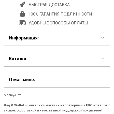
БЫСТРАЯ ДОСТАВКА
100% ГАРАНТИЯ ПОДЛИННОСТИ
УДОБНЫЕ СПОСОБЫ ОПЛАТЫ
Информация:
F.A.Q
Каталог
Контакты
Скидки
Шоурум
О магазине:
Кошельки
Материалы
Mneniya.Pro
Рюкзаки
Способы оплаты
Bag & Wallet — интернет-магазин неповторимых EDC-товаров
с
Сумки
Подарочные сертификаты
экспресс-доставкой и качественной поддержкой покупателей.