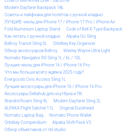
Code of Bell Annex Liner - Sacoche
Modern Dayfarer Backpack 18L
Советы и лайфхаки для полётов с ручной кладью
ЛУЧШИЕ чехлы для iPhone 17 / iPhone 17 Pro / iPhone Air
Fold Aluminium Laptop Stand
Code of Bell X-Type Backpack
Как летать с ручной кладью
Alpaka Go Sling
Bellroy Transit Sling 5L
Orbitkey Key Organiser
Обзор аксессуаров Bellroy
Wexley Wayne Ultra-Light
Nomatic Navigator RS Sling 1L / 6L / 10L
Лучшие чехлы для iPhone 16 / iPhone 16 Pro
Что мы больше всего ждём в 2025 году?
Evergoods Civic Access Sling 1L
Лучшие аксессуары для iPhone 16 / iPhone 16 Pro
Аксессуары Deltahub для ноутбука и ПК
Wandrd Roam Sling 9L
Modern Dayfarer Sling 2L
ALPAKA Flight Satchel 11L
Original Duckhead
Nomatic Laptop Bag
Nomatic Phone Wallet
Orbitkey Compendium
Alpaka Shift Pack V2
Обзор объективов от rbl.studio