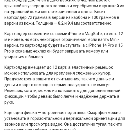
Картхолдер доступен в двух версиях: в чёрном цвете с
крышкой из углеродного волокна и серебристом с крышкой из
натуральной кожи светло-коричневого цвета. Весит
картхолдер 72 грамма в версии из карбона и 100 граммов в
версии из кожи. Толщина — 8,2 и 9,4 мм соответственно.
Картхолдер совместим со всеми iPhone с MagSafe, то есть 12-
м и новее, но есть некоторые ограничения: если взять Mini-
версии, то картхолдер будет выступать, а с iPhone 14 Pro и 15
Pro в кожаных чехлах он будет закрывать камеру или
упираться в бампер.
Картхолдер вмещает до 12 карт, а эластичный ремешок
можно использовать для крепления сложенных купюр.
Предусмотрена защита от считывания, так что данные и
деньги с карт с помощью терминала украсть не смогут.
Ремешок, кстати, можно использовать для дополнительной
фиксации, чтобы девайс было легче и надёжнее держать в
руке.
Ещё одна фишка — встроенная подставка. Смартфон можно
установить в горизонтальной и вертикальной ориентации для
звонков или просмотра видео. Она достаточно тугая, так что