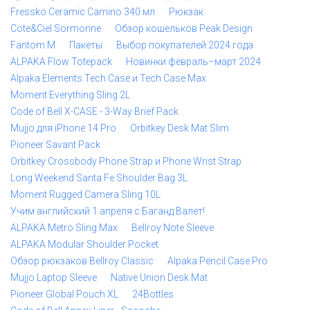
Fressko Ceramic Camino 340 мл
Рюкзак
Cote&Ciel Sormonne
Обзор кошельков Peak Design
Fantom M
Пакеты
Выбор покупателей 2024 года
ALPAKA Flow Totepack
Новинки февраль–март 2024
Alpaka Elements Tech Case и Tech Case Max
Moment Everything Sling 2L
Code of Bell X-CASE - 3-Way Brief Pack
Mujjo для iPhone 14 Pro
Orbitkey Desk Mat Slim
Pioneer Savant Pack
Orbitkey Crossbody Phone Strap и Phone Wrist Strap
Long Weekend Santa Fe Shoulder Bag 3L
Moment Rugged Camera Sling 10L
Учим английский 1 апреля с Баганд Валет!
ALPAKA Metro Sling Max
Bellroy Note Sleeve
ALPAKA Modular Shoulder Pocket
Обзор рюкзаков Bellroy Classic
Alpaka Pencil Case Pro
Mujjo Laptop Sleeve
Native Union Desk Mat
Pioneer Global Pouch XL
24Bottles