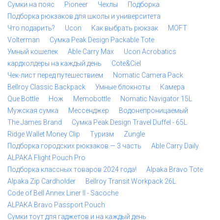
Сумки на пояс
Pioneer
Чехлы
Подборка
Подборка рюкзаков для школы и университета
Что подарить?
Ucon
Как выбрать рюкзак
MOFT
Volterman
Сумка Peak Design Packable Tote
Умный кошелек
Able Carry Max
Ucon Acrobatics
кардхолдеры на каждый день
Cote&Ciel
Чек-лист перед путешествием
Nomatic Camera Pack
Bellroy Classic Backpack
Умные блокноты
Камера
Que Bottle
Нож
Memobottle
Nomatic Navigator 15L
Мужская сумка
Мессенджер
Водонепроницаемый
The James Brand
Сумка Peak Design Travel Duffel - 65L
Ridge Wallet Money Clip
Туризм
Zungle
Подборка городских рюкзаков — 3 часть
Able Carry Daily
ALPAKA Flight Pouch Pro
Подборка классных товаров 2024 года!
Alpaka Bravo Tote
Alpaka Zip Cardholder
Bellroy Transit Workpack 26L
Code of Bell Annex Liner II - Sacoche
ALPAKA Bravo Passport Pouch
Сумки тоут для гаджетов и на каждый день