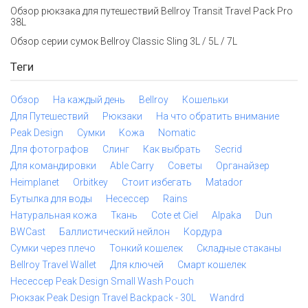
Обзор рюкзака для путешествий Bellroy Transit Travel Pack Pro
38L
Обзор серии сумок Bellroy Classic Sling 3L / 5L / 7L
Теги
Обзор
На каждый день
Bellroy
Кошельки
Для Путешествий
Рюкзаки
На что обратить внимание
Peak Design
Сумки
Кожа
Nomatic
Для фотографов
Слинг
Как выбрать
Secrid
Для командировки
Able Carry
Советы
Органайзер
Heimplanet
Orbitkey
Стоит избегать
Matador
Бутылка для воды
Несессер
Rains
Натуральная кожа
Ткань
Cote et Ciel
Alpaka
Dun
BWCast
Баллистический нейлон
Кордура
Сумки через плечо
Тонкий кошелек
Складные стаканы
Bellroy Travel Wallet
Для ключей
Смарт кошелек
Несессер Peak Design Small Wash Pouch
Рюкзак Peak Design Travel Backpack - 30L
Wandrd