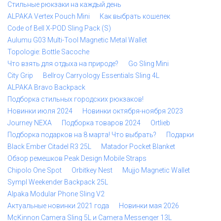
Стильные рюкзаки на каждый день
ALPAKA Vertex Pouch Mini
Как выбрать кошелек
Code of Bell X-POD Sling Pack (S)
Aulumu G03 Multi-Tool Magnetic Metal Wallet
Topologie: Bottle Sacoche
Что взять для отдыха на природе?
Go Sling Mini
City Grip
Bellroy Carryology Essentials Sling 4L
ALPAKA Bravo Backpack
Подборка стильных городских рюкзаков!
Новинки июля 2024
Новинки октября-ноября 2023
Journey NEXA
Подборка товаров 2024
Ortlieb
Подборка подарков на 8 марта! Что выбрать?
Подарки
Black Ember Citadel R3 25L
Matador Pocket Blanket
Обзор ремешков Peak Design Mobile Straps
Chipolo One Spot
Orbitkey Nest
Mujjo Magnetic Wallet
Sympl Weekender Backpack 25L
Alpaka Modular Phone Sling V2
Актуальные новинки 2021 года
Новинки мая 2026
McKinnon Camera Sling 5L и Camera Messenger 13L