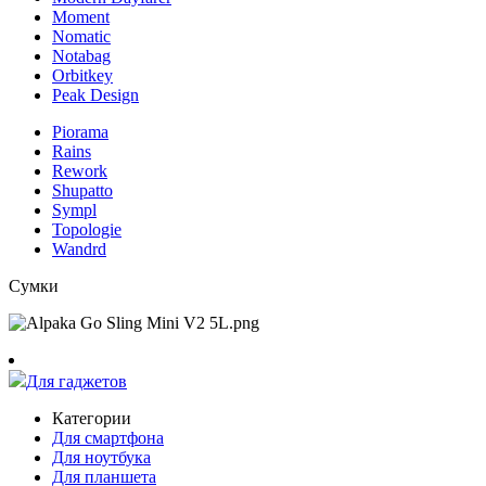
Moment
Nomatic
Notabag
Orbitkey
Peak Design
Piorama
Rains
Rework
Shupatto
Sympl
Topologie
Wandrd
Сумки
Для гаджетов
Категории
Для смартфона
Для ноутбука
Для планшета