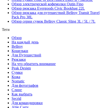
Обзор электрической кофемолки Outin Fino
Обзор рюкзака Evergoods Civic Bookbag 22L
Обзор рюкзака для путешествий Bellroy Transit Travel
Pack Pro 38L
Обзор серии сумок Bellroy Classic Sling 3L / 5L / 7L
Теги
Обзор
На каждый день
Bellroy
Кошельки
Для Путешествий
Рюкзаки
На что обратить внимание
Peak Design
Сумки
Кожа
Nomatic
Для фотографов
Слинг
Как выбрать
Secrid
Для командировки
Able Carry