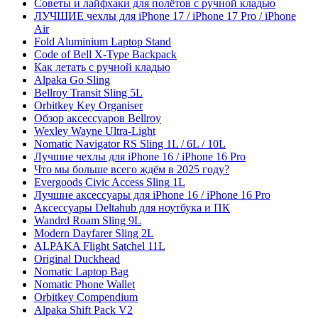
Советы и лайфхаки для полётов с ручной кладью
ЛУЧШИЕ чехлы для iPhone 17 / iPhone 17 Pro / iPhone
Air
Fold Aluminium Laptop Stand
Code of Bell X-Type Backpack
Как летать с ручной кладью
Alpaka Go Sling
Bellroy Transit Sling 5L
Orbitkey Key Organiser
Обзор аксессуаров Bellroy
Wexley Wayne Ultra-Light
Nomatic Navigator RS Sling 1L / 6L / 10L
Лучшие чехлы для iPhone 16 / iPhone 16 Pro
Что мы больше всего ждём в 2025 году?
Evergoods Civic Access Sling 1L
Лучшие аксессуары для iPhone 16 / iPhone 16 Pro
Аксессуары Deltahub для ноутбука и ПК
Wandrd Roam Sling 9L
Modern Dayfarer Sling 2L
ALPAKA Flight Satchel 11L
Original Duckhead
Nomatic Laptop Bag
Nomatic Phone Wallet
Orbitkey Compendium
Alpaka Shift Pack V2