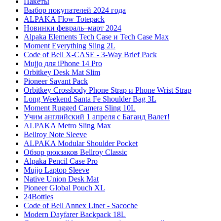
Пакеты
Выбор покупателей 2024 года
ALPAKA Flow Totepack
Новинки февраль–март 2024
Alpaka Elements Tech Case и Tech Case Max
Moment Everything Sling 2L
Code of Bell X-CASE - 3-Way Brief Pack
Mujjo для iPhone 14 Pro
Orbitkey Desk Mat Slim
Pioneer Savant Pack
Orbitkey Crossbody Phone Strap и Phone Wrist Strap
Long Weekend Santa Fe Shoulder Bag 3L
Moment Rugged Camera Sling 10L
Учим английский 1 апреля с Баганд Валет!
ALPAKA Metro Sling Max
Bellroy Note Sleeve
ALPAKA Modular Shoulder Pocket
Обзор рюкзаков Bellroy Classic
Alpaka Pencil Case Pro
Mujjo Laptop Sleeve
Native Union Desk Mat
Pioneer Global Pouch XL
24Bottles
Code of Bell Annex Liner - Sacoche
Modern Dayfarer Backpack 18L