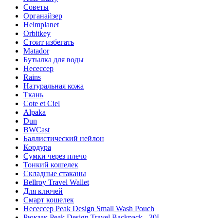
Советы
Органайзер
Heimplanet
Orbitkey
Стоит избегать
Matador
Бутылка для воды
Несессер
Rains
Натуральная кожа
Ткань
Cote et Ciel
Alpaka
Dun
BWCast
Баллистический нейлон
Кордура
Сумки через плечо
Тонкий кошелек
Складные стаканы
Bellroy Travel Wallet
Для ключей
Смарт кошелек
Несессер Peak Design Small Wash Pouch
Рюкзак Peak Design Travel Backpack - 30L