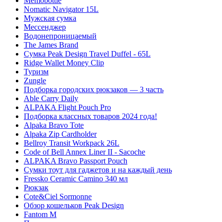
Memobottle
Nomatic Navigator 15L
Мужская сумка
Мессенджер
Водонепроницаемый
The James Brand
Сумка Peak Design Travel Duffel - 65L
Ridge Wallet Money Clip
Туризм
Zungle
Подборка городских рюкзаков — 3 часть
Able Carry Daily
ALPAKA Flight Pouch Pro
Подборка классных товаров 2024 года!
Alpaka Bravo Tote
Alpaka Zip Cardholder
Bellroy Transit Workpack 26L
Code of Bell Annex Liner II - Sacoche
ALPAKA Bravo Passport Pouch
Сумки тоут для гаджетов и на каждый день
Fressko Ceramic Camino 340 мл
Рюкзак
Cote&Ciel Sormonne
Обзор кошельков Peak Design
Fantom M