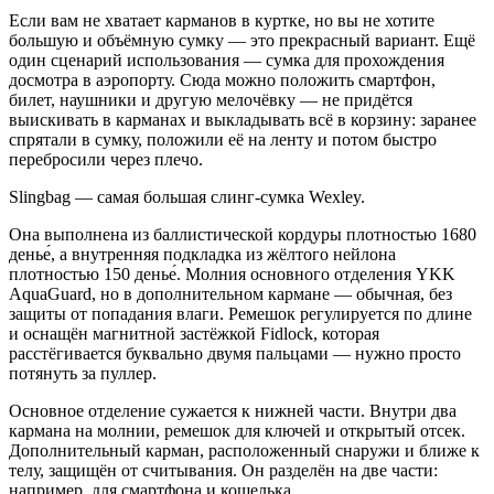
Если вам не хватает карманов в куртке, но вы не хотите
большую и объёмную сумку — это прекрасный вариант. Ещё
один сценарий использования — сумка для прохождения
досмотра в аэропорту. Сюда можно положить смартфон,
билет, наушники и другую мелочёвку — не придётся
выискивать в карманах и выкладывать всё в корзину: заранее
спрятали в сумку, положили её на ленту и потом быстро
перебросили через плечо.
Slingbag
— самая большая слинг-сумка
Wexley
.
Она выполнена из баллистической кордуры плотностью 1680
денье́, а внутренняя подкладка из жёлтого нейлона
плотностью 150 денье́. Молния основного отделения
YKK
AquaGuard
, но в дополнительном кармане — обычная, без
защиты от попадания влаги. Ремешок регулируется по длине
и оснащён магнитной застёжкой
Fidlock
, которая
расстёгивается буквально двумя пальцами — нужно просто
потянуть за пуллер.
Основное отделение сужается к нижней части. Внутри два
кармана на молнии, ремешок для ключей и открытый отсек.
Дополнительный карман, расположенный снаружи и ближе к
телу, защищён от считывания. Он разделён на две части:
например, для смартфона и кошелька.