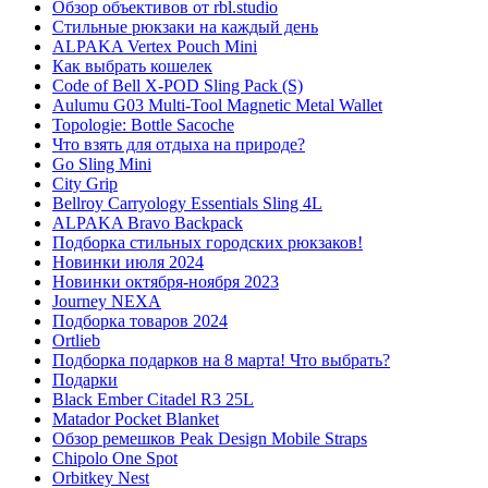
Обзор объективов от rbl.studio
Стильные рюкзаки на каждый день
ALPAKA Vertex Pouch Mini
Как выбрать кошелек
Code of Bell X-POD Sling Pack (S)
Aulumu G03 Multi-Tool Magnetic Metal Wallet
Topologie: Bottle Sacoche
Что взять для отдыха на природе?
Go Sling Mini
City Grip
Bellroy Carryology Essentials Sling 4L
ALPAKA Bravo Backpack
Подборка стильных городских рюкзаков!
Новинки июля 2024
Новинки октября-ноября 2023
Journey NEXA
Подборка товаров 2024
Ortlieb
Подборка подарков на 8 марта! Что выбрать?
Подарки
Black Ember Citadel R3 25L
Matador Pocket Blanket
Обзор ремешков Peak Design Mobile Straps
Chipolo One Spot
Orbitkey Nest