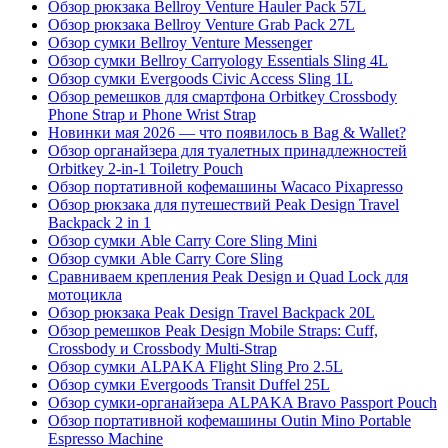
Обзор рюкзака Bellroy Venture Hauler Pack 57L
Обзор рюкзака Bellroy Venture Grab Pack 27L
Обзор сумки Bellroy Venture Messenger
Обзор сумки Bellroy Carryology Essentials Sling 4L
Обзор сумки Evergoods Civic Access Sling 1L
Обзор ремешков для смартфона Orbitkey Crossbody
Phone Strap и Phone Wrist Strap
Новинки мая 2026 — что появилось в Bag & Wallet?
Обзор органайзера для туалетных принадлежностей
Orbitkey 2-in-1 Toiletry Pouch
Обзор портативной кофемашины Wacaco Pixapresso
Обзор рюкзака для путешествий Peak Design Travel
Backpack 2 in 1
Обзор сумки Able Carry Core Sling Mini
Обзор сумки Able Carry Core Sling
Сравниваем крепления Peak Design и Quad Lock для
мотоцикла
Обзор рюкзака Peak Design Travel Backpack 20L
Обзор ремешков Peak Design Mobile Straps: Cuff,
Crossbody и Crossbody Multi-Strap
Обзор сумки ALPAKA Flight Sling Pro 2.5L
Обзор сумки Evergoods Transit Duffel 25L
Обзор сумки-органайзера ALPAKA Bravo Passport Pouch
Обзор портативной кофемашины Outin Mino Portable
Espresso Machine