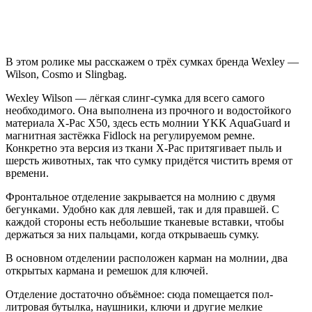
В этом ролике мы расскажем о трёх сумках бренда
Wexley —
Wilson, Cosmo и Slingbag
.
Wexley Wilson
— лёгкая слинг-сумка для всего самого
необходимого. Она выполнена из прочного и водостойкого
материала
X-Pac X50
, здесь есть молнии
YKK AquaGuard
и
магнитная застёжка
Fidlock
на регулируемом ремне.
Конкретно эта версия из ткани
X-Pac
притягивает пыль и
шерсть животных, так что сумку придётся чистить время от
времени.
Фронтальное отделение закрывается на молнию с двумя
бегунками. Удобно как для левшей, так и для правшей. С
каждой стороны есть небольшие тканевые вставки, чтобы
держаться за них пальцами, когда открываешь сумку.
В основном отделении расположен карман на молнии, два
открытых кармана и ремешок для ключей.
Отделение достаточно объёмное: сюда помещается пол-
литровая бутылка, наушники, ключи и другие мелкие