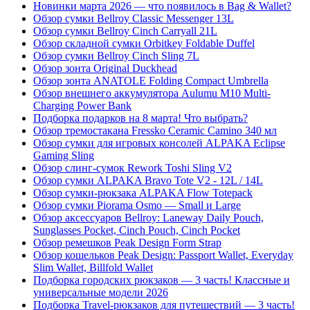
Новинки марта 2026 — что появилось в Bag & Wallet?
Обзор сумки Bellroy Classic Messenger 13L
Обзор сумки Bellroy Cinch Carryall 21L
Обзор складной сумки Orbitkey Foldable Duffel
Обзор сумки Bellroy Cinch Sling 7L
Обзор зонта Original Duckhead
Обзор зонта ANATOLE Folding Compact Umbrella
Обзор внешнего аккумулятора Aulumu M10 Multi-
Charging Power Bank
Подборка подарков на 8 марта! Что выбрать?
Обзор тремостакана Fressko Ceramic Camino 340 мл
Обзор сумки для игровых консолей ALPAKA Eclipse
Gaming Sling
Обзор слинг-сумок Rework Toshi Sling V2
Обзор сумки ALPAKA Bravo Tote V2 - 12L / 14L
Обзор сумки-рюкзака ALPAKA Flow Totepack
Обзор сумки Piorama Osmo — Small и Large
Обзор аксессуаров Bellroy: Laneway Daily Pouch,
Sunglasses Pocket, Cinch Pouch, Cinch Pocket
Обзор ремешков Peak Design Form Strap
Обзор кошельков Peak Design: Passport Wallet, Everyday
Slim Wallet, Billfold Wallet
Подборка городских рюкзаков — 3 часть! Классные и
универсальные модели 2026
Подборка Travel-рюкзаков для путешествий — 3 часть!