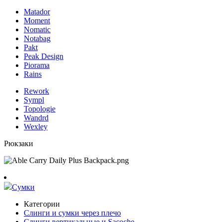
Matador
Moment
Nomatic
Notabag
Pakt
Peak Design
Piorama
Rains
Rework
Sympl
Topologie
Wandrd
Wexley
Рюкзаки
Сумки
Категории
Слинги и сумки через плечо
Слинги вертикальные и Sacoche