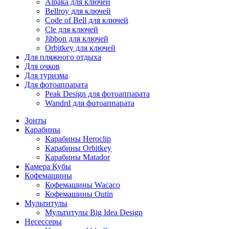
Alpaka для ключей
Bellroy для ключей
Code of Bell для ключей
Cle для ключей
Jibbon для ключей
Orbitkey для ключей
Для пляжного отдыха
Для очков
Для туризма
Для фотоаппарата
Peak Design для фотоаппарата
Wandrd для фотоаппарата
Зонты
Карабины
Карабины Heroclip
Карабины Orbitkey
Карабины Matador
Камера Кубы
Кофемашины
Кофемашины Wacaco
Кофемашины Outin
Мультитулы
Мультитулы Big Idea Design
Несессеры