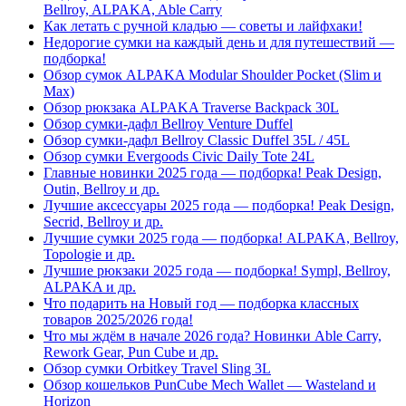
Bellroy, ALPAKA, Able Carry
Как летать с ручной кладью — советы и лайфхаки!
Недорогие сумки на каждый день и для путешествий —
подборка!
Обзор сумок ALPAKA Modular Shoulder Pocket (Slim и
Max)
Обзор рюкзака ALPAKA Traverse Backpack 30L
Обзор сумки-дафл Bellroy Venture Duffel
Обзор сумки-дафл Bellroy Classic Duffel 35L / 45L
Обзор сумки Evergoods Civic Daily Tote 24L
Главные новинки 2025 года — подборка! Peak Design,
Outin, Bellroy и др.
Лучшие аксессуары 2025 года — подборка! Peak Design,
Secrid, Bellroy и др.
Лучшие сумки 2025 года — подборка! ALPAKA, Bellroy,
Topologie и др.
Лучшие рюкзаки 2025 года — подборка! Sympl, Bellroy,
ALPAKA и др.
Что подарить на Новый год — подборка классных
товаров 2025/2026 года!
Что мы ждём в начале 2026 года? Новинки Able Carry,
Rework Gear, Pun Cube и др.
Обзор сумки Orbitkey Travel Sling 3L
Обзор кошельков PunCube Mech Wallet — Wasteland и
Horizon