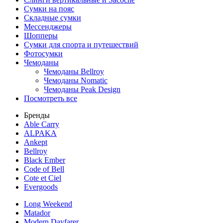
Сумки на пояс
Складные сумки
Мессенджеры
Шопперы
Сумки для спорта и путешествий
Фотосумки
Чемоданы
Чемоданы Bellroy
Чемоданы Nomatic
Чемоданы Peak Design
Посмотреть все
Бренды
Able Carry
ALPAKA
Ankept
Bellroy
Black Ember
Code of Bell
Cote et Ciel
Evergoods
Long Weekend
Matador
Modern Dayfarer