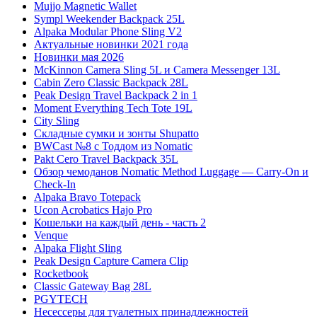
Mujjo Magnetic Wallet
Sympl Weekender Backpack 25L
Alpaka Modular Phone Sling V2
Актуальные новинки 2021 года
Новинки мая 2026
McKinnon Camera Sling 5L и Camera Messenger 13L
Cabin Zero Classic Backpack 28L
Peak Design Travel Backpack 2 in 1
Moment Everything Tech Tote 19L
City Sling
Складные сумки и зонты Shupatto
BWCast №8 с Тоддом из Nomatic
Pakt Cero Travel Backpack 35L
Обзор чемоданов Nomatic Method Luggage — Carry-On и
Check-In
Alpaka Bravo Totepack
Ucon Acrobatics Hajo Pro
Кошельки на каждый день - часть 2
Venque
Alpaka Flight Sling
Peak Design Capture Camera Clip
Rocketbook
Classic Gateway Bag 28L
PGYTECH
Несессеры для туалетных принадлежностей