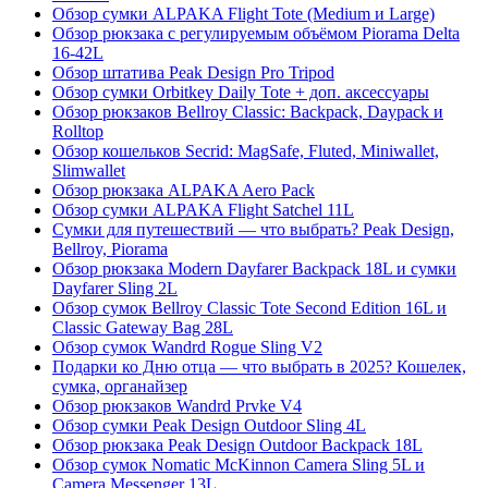
Обзор сумки ALPAKA Flight Tote (Medium и Large)
Обзор рюкзака с регулируемым объёмом Piorama Delta
16-42L
Обзор штатива Peak Design Pro Tripod
Обзор сумки Orbitkey Daily Tote + доп. аксессуары
Обзор рюкзаков Bellroy Classic: Backpack, Daypack и
Rolltop
Обзор кошельков Secrid: MagSafe, Fluted, Miniwallet,
Slimwallet
Обзор рюкзака ALPAKA Aero Pack
Обзор сумки ALPAKA Flight Satchel 11L
Сумки для путешествий — что выбрать? Peak Design,
Bellroy, Piorama
Обзор рюкзака Modern Dayfarer Backpack 18L и сумки
Dayfarer Sling 2L
Обзор сумок Bellroy Classic Tote Second Edition 16L и
Classic Gateway Bag 28L
Обзор сумок Wandrd Rogue Sling V2
Подарки ко Дню отца — что выбрать в 2025? Кошелек,
сумка, органайзер
Обзор рюкзаков Wandrd Prvke V4
Обзор сумки Peak Design Outdoor Sling 4L
Обзор рюкзака Peak Design Outdoor Backpack 18L
Обзор сумок Nomatic McKinnon Camera Sling 5L и
Camera Messenger 13L