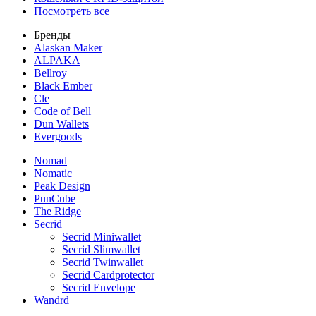
Посмотреть все
Бренды
Alaskan Maker
ALPAKA
Bellroy
Black Ember
Cle
Code of Bell
Dun Wallets
Evergoods
Nomad
Nomatic
Peak Design
PunCube
The Ridge
Secrid
Secrid Miniwallet
Secrid Slimwallet
Secrid Twinwallet
Secrid Cardprotector
Secrid Envelope
Wandrd