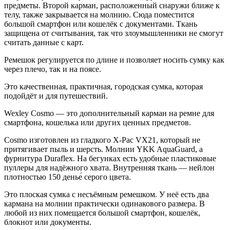
предметы. Второй карман, расположенный снаружи ближе к
телу, также закрывается на молнию. Сюда поместится
большой смартфон или кошелёк с документами. Ткань
защищена от считывания, так что злоумышленники не смогут
считать данные с карт.
Ремешок регулируется по длине и позволяет носить сумку как
через плечо, так и на поясе.
Это качественная, практичная, городская сумка, которая
подойдёт и для путешествий.
Wexley Cosmo
— это дополнительный карман на ремне для
смартфона, кошелька или других ценных предметов.
Cosmo
изготовлен из гладкого
X-Pac VX21
, который не
притягивает пыль и шерсть. Молнии
YKK AquaGuard
, а
фурнитура
Duraflex
. На бегунках есть удобные пластиковые
пуллеры для надёжного хвата. Внутренняя ткань — нейлон
плотностью 150 денье́ серого цвета.
Это плоская сумка с несъёмным ремешком. У неё есть два
кармана на молнии практически одинакового размера. В
любой из них помещается большой смартфон, кошелёк,
блокнот или документы.