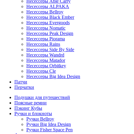
Несессеры Able Carry
Несессеры ALPAKA
Несессеры Bellroy
Несессеры Black Ember
Несессеры Evergoods
Несессеры Nomatic
Несессеры Peak Design
Несессеры Piorama
Несессеры Rains
Несессеры Side By Side
Несессеры Wandrd
Несессеры Matador
Несессеры Orbitkey
Несессеры Cle
Несессеры Big Idea Design
Патчи
Перчатки
Подушки для путешествий
Поясные ремни
Пэкинг Кубы
Ручки и блокноты
Ручки Bellroy
Ручки Big Idea Design
Ручки Fisher Space Pen