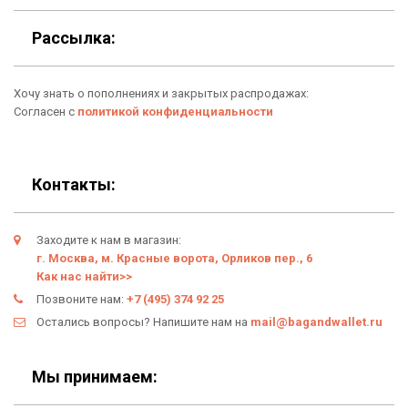
Для гаджетов
Доставка
Рассылка:
Аксессуары
О нас
Хочу знать о пополнениях и закрытых распродажах:
Новинки
Отзывы о Bag & Wallet
Согласен с
политикой конфиденциальности
Популярные товары
Блог
Подарки
Гарантия
Контакты:
Условия возврата
Заходите к нам в магазин:
Оферта
г. Москва, м. Красные ворота, Орликов пер., 6
Как нас найти>>
Политика конфиденциальности
Позвоните нам:
+7 (495) 374 92 25
Остались вопросы? Напишите нам на
mail@bagandwallet.ru
Личный кабинет
Мы принимаем: