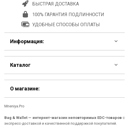
БЫСТРАЯ ДОСТАВКА
100% ГАРАНТИЯ ПОДЛИННОСТИ
УДОБНЫЕ СПОСОБЫ ОПЛАТЫ
Информация:
F.A.Q
Каталог
Контакты
Скидки
Шоурум
О магазине:
Кошельки
Материалы
Mneniya.Pro
Рюкзаки
Способы оплаты
Bag & Wallet — интернет-магазин неповторимых EDC-товаров
с
Сумки
Подарочные сертификаты
экспресс-доставкой и качественной поддержкой покупателей.