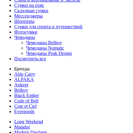
Сумки на пояс
Складные сумки
Мессенджеры
Шопперы
Сумки для спорта и путешествий
Фотосумки
Чемоданы
Чемоданы Bellroy
Чемоданы Nomatic
Чемоданы Peak Design
Посмотреть все
Бренды
Able Carry
ALPAKA
Ankept
Bellroy
Black Ember
Code of Bell
Cote et Ciel
Evergoods
Long Weekend
Matador
Modern Dayfarer