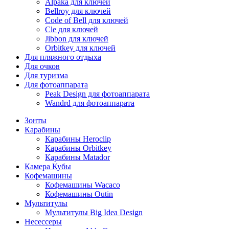
Alpaka для ключей
Bellroy для ключей
Code of Bell для ключей
Cle для ключей
Jibbon для ключей
Orbitkey для ключей
Для пляжного отдыха
Для очков
Для туризма
Для фотоаппарата
Peak Design для фотоаппарата
Wandrd для фотоаппарата
Зонты
Карабины
Карабины Heroclip
Карабины Orbitkey
Карабины Matador
Камера Кубы
Кофемашины
Кофемашины Wacaco
Кофемашины Outin
Мультитулы
Мультитулы Big Idea Design
Несессеры