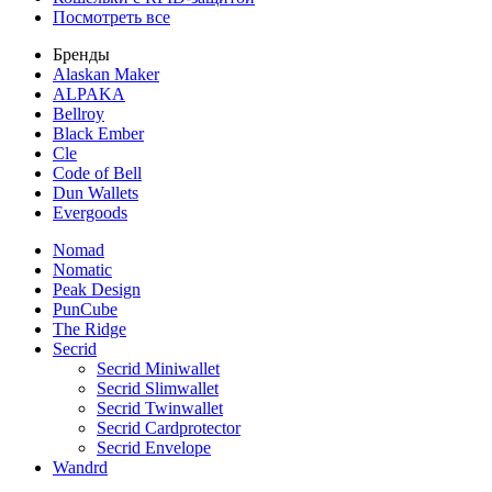
Посмотреть все
Бренды
Alaskan Maker
ALPAKA
Bellroy
Black Ember
Cle
Code of Bell
Dun Wallets
Evergoods
Nomad
Nomatic
Peak Design
PunCube
The Ridge
Secrid
Secrid Miniwallet
Secrid Slimwallet
Secrid Twinwallet
Secrid Cardprotector
Secrid Envelope
Wandrd