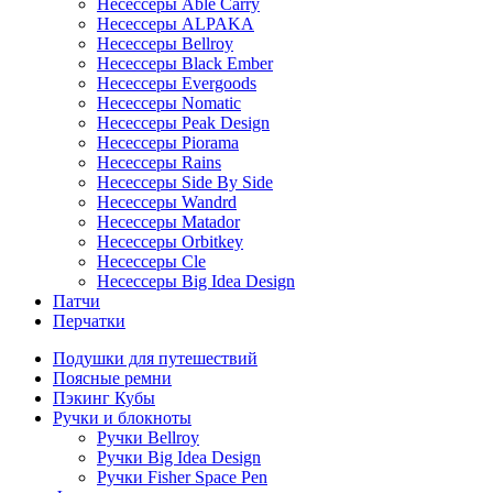
Несессеры Able Carry
Несессеры ALPAKA
Несессеры Bellroy
Несессеры Black Ember
Несессеры Evergoods
Несессеры Nomatic
Несессеры Peak Design
Несессеры Piorama
Несессеры Rains
Несессеры Side By Side
Несессеры Wandrd
Несессеры Matador
Несессеры Orbitkey
Несессеры Cle
Несессеры Big Idea Design
Патчи
Перчатки
Подушки для путешествий
Поясные ремни
Пэкинг Кубы
Ручки и блокноты
Ручки Bellroy
Ручки Big Idea Design
Ручки Fisher Space Pen