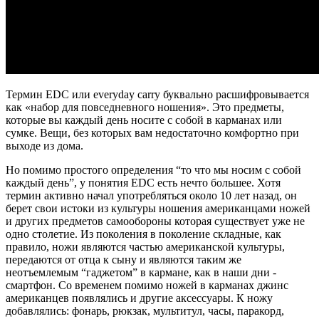
Термин EDC или everyday carry буквально расшифровывается
как «набор для повседневного ношения». Это предметы,
которые вы каждый день носите с собой в карманах или
сумке. Вещи, без которых вам недостаточно комфортно при
выходе из дома.
Но помимо простого определения “то что мы носим с собой
каждый день”, у понятия EDC есть нечто большее. Хотя
термин активно начал употребляться около 10 лет назад, он
берет свои истоки из культуры ношения американцами
ножей
и других предметов самообороны которая существует уже не
одно столетие. Из поколения в поколение складные, как
правило, ножи являются частью американской культуры,
передаются от отца к сыну и являются таким же
неотъемлемым “гаджетом” в кармане, как в наши дни -
смартфон. Со временем помимо ножей в карманах джинс
американцев появлялись и другие аксессуары. К ножу
добавлялись: фонарь, рюкзак, мультитул, часы, паракорд,