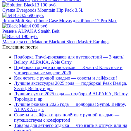
13 190 руб.
Сумка Evergoods Mountain Hip Pack 3.5L
5 690 руб.
Чехол Moft Snap Phone Case Movas для iPhone 17 Pro Max
4 090 руб.
Ремень ALPAKA Stealth Belt
3 190 руб.
Маска для сна Matador Blackout Sleep Mask + Earplugs
Последние посты
Подборка Travel-рюкзаков для путешествий — 3 часть!
Bellroy, ALPAKA, Able Carry
Подборка городских рюкзаков — 3 часть! Классные и
универсальные модели 2026
Как летать с ручной кладью — советы и лайфхаки!
Лучшие аксессуары 2025 года — подборка! Peak Design,
Secrid, Bellroy и др.
Лучшие сумки 2025 года — подборка! ALPAKA, Bellroy,
Topologie и др.
Лучшие рюкзаки 2025 года — подборка! Sympl, Bellroy,
ALPAKA и др.
Советы и лайфхаки для полётов с ручной кладью —
путешествуем с комфортом!
Товары для летнего отдыха — что взять в отпуск или на
пикник?