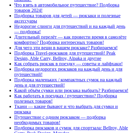
Что взять в автомобильное путешествие? Подборка
товаров 2024!
Подборка товаров для детей — рюкзаки и полезные
аксессуары
Недорогие слинги для путешествий и на каждый день
— подборка!
Длительный перелёт — как провести время в самолёте
комфортно? Подборка интересных товаров!
Для чего эти вещи в вашем рюкзаке? Разбираемся!
Подборка Travel-рюкзаков для путешествий! Peak
Design, Able Carry, Bellroy, Alpaka и другие
Как собрать рюкзак в поездку — советы и лайфхаки!
Подборка недорогих рюкзаков на каждый день и для
путешествий!
Подборка маленьких / компактных сумок на каждый
день и для путешествий!
Какой объём сумки или рюкзака выбрать? Разбираемся!
Как работать в поездках / путешествии? Подборка
полезных товаров!
Ткани — какие бывают и что выбрать для сумки и
рюкзака
Путешествие с одним рюкзаком — подборка
необходимых товаров!
Подборка рюкзаков и сумок для спортзала: Bellroy, Able