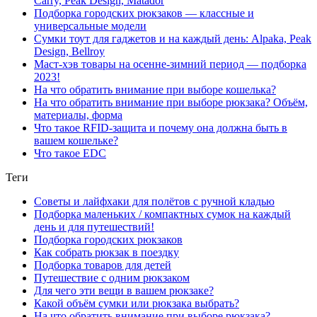
Carry, Peak Design, Matador
Подборка городских рюкзаков — классные и
универсальные модели
Сумки тоут для гаджетов и на каждый день: Alpaka, Peak
Design, Bellroy
Маст-хэв товары на осенне-зимний период — подборка
2023!
На что обратить внимание при выборе кошелька?
На что обратить внимание при выборе рюкзака? Объём,
материалы, форма
Что такое RFID-защита и почему она должна быть в
вашем кошельке?
Что такое EDC
Теги
Советы и лайфхаки для полётов с ручной кладью
Подборка маленьких / компактных сумок на каждый
день и для путешествий!
Подборка городских рюкзаков
Как собрать рюкзак в поездку
Подборка товаров для детей
Путешествие с одним рюкзаком
Для чего эти вещи в вашем рюкзаке?
Какой объём сумки или рюкзака выбрать?
На что обратить внимание при выборе рюкзака?