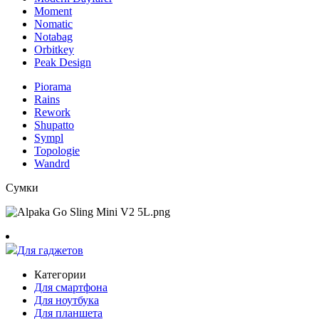
Moment
Nomatic
Notabag
Orbitkey
Peak Design
Piorama
Rains
Rework
Shupatto
Sympl
Topologie
Wandrd
Сумки
Для гаджетов
Категории
Для смартфона
Для ноутбука
Для планшета