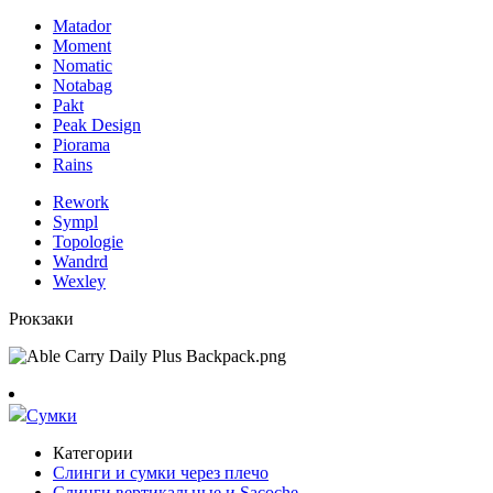
Matador
Moment
Nomatic
Notabag
Pakt
Peak Design
Piorama
Rains
Rework
Sympl
Topologie
Wandrd
Wexley
Рюкзаки
Сумки
Категории
Слинги и сумки через плечо
Слинги вертикальные и Sacoche