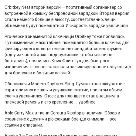
Orbitkey Nest второй версии — портативный органайзер со
встроенной в крышку беспроводной зарядкой. Вторая версия
стала немного больше в высоту, соответственно, вещи
объёмнее будут помещаться. И скорость зарядки увеличили.
Pro-версия знаменитой ключницы Orbitkey тоже появилась.
Тут изменения масштабнее: помещается больше ключей; для
фиксирующего кольца теперь не понадобится инструмент
(одну из частей даже подпружинили, чтобы ключи не
болтались); появились Квик Флип Тул для быстрого
извлечения «главного» ключа и зафиксированное полукольцо
для брелоков и больших ключей.
Обновился и Modern Dayfarer Sling. Сумка стала аккуратнее,
спрятали многие швы и улучшили сжатие, при этом объём
слегка увеличился. Отсек для планшета стал внешним, а
плечевой ремень и его крепление — удобнее.
Able Carry Max в ткани Cordura Ripstop в наличии. Обзор и
сравнение с другими рюкзаками бренда снимали — все
ссылки в описании.