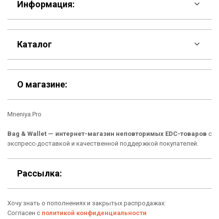
Информация:
F.A.Q
Каталог
Контакты
Скидки
Шоурум
О магазине:
Кошельки
Материалы
Mneniya.Pro
Рюкзаки
Способы оплаты
Bag & Wallet — интернет-магазин неповторимых EDC-товаров
с
Сумки
Подарочные сертификаты
экспресс-доставкой и качественной поддержкой покупателей.
Для гаджетов
Доставка
Рассылка:
Аксессуары
О нас
Хочу знать о пополнениях и закрытых распродажах:
Новинки
Отзывы о Bag & Wallet
Согласен с
политикой конфиденциальности