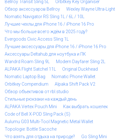
Bellroy Transit Sling 5L
Orbitkey Key Organiser
Обзор аксессуаров Bellroy
Wexley Wayne Ultra-Light
Nomatic Navigator RS Sling 1L / 6L / 10L
Лучшие чехлы для iPhone 16 / iPhone 16 Pro
Что мы больше всего ждём в 2025 году?
Evergoods Civic Access Sling 1L
Лучшие аксессуары для iPhone 16 / iPhone 16 Pro
Аксессуары Deltahub для ноутбука и ПК
Wandrd Roam Sling 9L
Modern Dayfarer Sling 2L
ALPAKA Flight Satchel 11L
Original Duckhead
Nomatic Laptop Bag
Nomatic Phone Wallet
Orbitkey Compendium
Alpaka Shift Pack V2
Обзор объективов от rbl.studio
Стильные рюкзаки на каждый день
ALPAKA Vertex Pouch Mini
Как выбрать кошелек
Code of Bell X-POD Sling Pack (S)
Aulumu G03 Multi-Tool Magnetic Metal Wallet
Topologie: Bottle Sacoche
Что взять для отдыха на природе?
Go Sling Mini