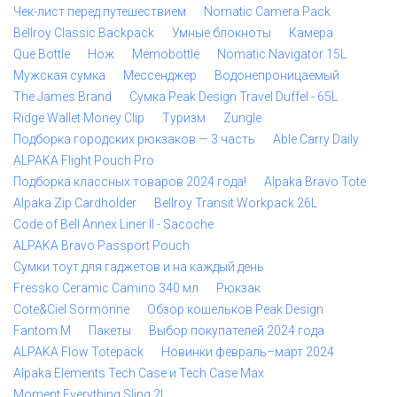
Чек-лист перед путешествием
Nomatic Camera Pack
Bellroy Classic Backpack
Умные блокноты
Камера
Que Bottle
Нож
Memobottle
Nomatic Navigator 15L
Мужская сумка
Мессенджер
Водонепроницаемый
The James Brand
Сумка Peak Design Travel Duffel - 65L
Ridge Wallet Money Clip
Туризм
Zungle
Подборка городских рюкзаков — 3 часть
Able Carry Daily
ALPAKA Flight Pouch Pro
Подборка классных товаров 2024 года!
Alpaka Bravo Tote
Alpaka Zip Cardholder
Bellroy Transit Workpack 26L
Code of Bell Annex Liner II - Sacoche
ALPAKA Bravo Passport Pouch
Сумки тоут для гаджетов и на каждый день
Fressko Ceramic Camino 340 мл
Рюкзак
Cote&Ciel Sormonne
Обзор кошельков Peak Design
Fantom M
Пакеты
Выбор покупателей 2024 года
ALPAKA Flow Totepack
Новинки февраль–март 2024
Alpaka Elements Tech Case и Tech Case Max
Moment Everything Sling 2L