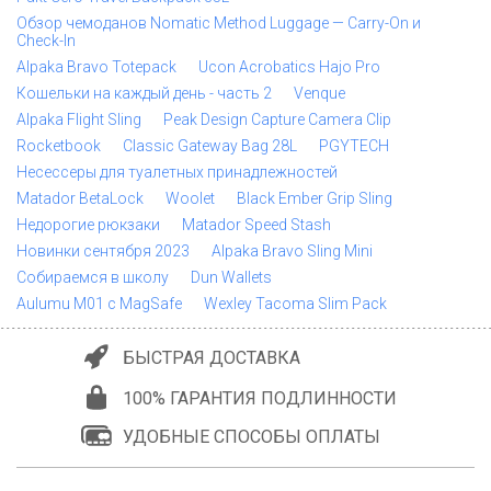
Обзор чемоданов Nomatic Method Luggage — Carry-On и
Check-In
Alpaka Bravo Totepack
Ucon Acrobatics Hajo Pro
Кошельки на каждый день - часть 2
Venque
Alpaka Flight Sling
Peak Design Capture Camera Clip
Rocketbook
Classic Gateway Bag 28L
PGYTECH
Несессеры для туалетных принадлежностей
Matador BetaLock
Woolet
Black Ember Grip Sling
Недорогие рюкзаки
Matador Speed Stash
Новинки сентября 2023
Alpaka Bravo Sling Mini
Собираемся в школу
Dun Wallets
Aulumu M01 с MagSafe
Wexley Tacoma Slim Pack
БЫСТРАЯ ДОСТАВКА
100% ГАРАНТИЯ ПОДЛИННОСТИ
УДОБНЫЕ СПОСОБЫ ОПЛАТЫ