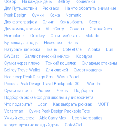
Обзор
На каждый день
Bellroy
Кошельки
Для Путешествий
Рюкзаки
На что обратить внимание
Peak Design
Сумки
Кожа
Nomatic
Для фотографов
Слинг
Как выбрать
Secrid
Для командировки
Able Carry
Советы
Органайзер
Heimplanet
Orbitkey
Стоит избегать
Matador
Бутылка для воды
Несессер
Rains
Натуральная кожа
Ткань
Cote et Ciel
Alpaka
Dun
BWCast
Баллистический нейлон
Кордура
Сумки через плечо
Тонкий кошелек
Складные стаканы
Bellroy Travel Wallet
Для ключей
Смарт кошелек
Несессер Peak Design Small Wash Pouch
Рюкзак Peak Design Travel Backpack - 30L
Wandrd
Сумки на пояс
Pioneer
Чехлы
Подборка
Подборка рюкзаков для школы и университета
Что подарить?
Ucon
Как выбрать рюкзак
MOFT
Volterman
Сумка Peak Design Packable Tote
Умный кошелек
Able Carry Max
Ucon Acrobatics
кардхолдеры на каждый день
Cote&Ciel