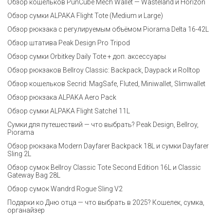
Обзор кошельков PunCube Mech Wallet — Wasteland и Horizon
Обзор сумки ALPAKA Flight Tote (Medium и Large)
Обзор рюкзака с регулируемым объёмом Piorama Delta 16-42L
Обзор штатива Peak Design Pro Tripod
Обзор сумки Orbitkey Daily Tote + доп. аксессуары
Обзор рюкзаков Bellroy Classic: Backpack, Daypack и Rolltop
Обзор кошельков Secrid: MagSafe, Fluted, Miniwallet, Slimwallet
Обзор рюкзака ALPAKA Aero Pack
Обзор сумки ALPAKA Flight Satchel 11L
Сумки для путешествий — что выбрать? Peak Design, Bellroy,
Piorama
Обзор рюкзака Modern Dayfarer Backpack 18L и сумки Dayfarer
Sling 2L
Обзор сумок Bellroy Classic Tote Second Edition 16L и Classic
Gateway Bag 28L
Обзор сумок Wandrd Rogue Sling V2
Подарки ко Дню отца — что выбрать в 2025? Кошелек, сумка,
органайзер