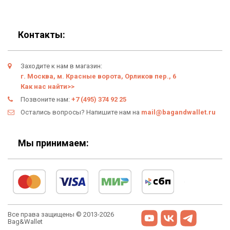
Популярные товары
Блог
Подарки
Гарантия
Контакты:
Условия возврата
Заходите к нам в магазин:
Оферта
г. Москва, м. Красные ворота, Орликов пер., 6
Как нас найти>>
Политика конфиденциальности
Позвоните нам:
+7 (495) 374 92 25
Остались вопросы? Напишите нам на
mail@bagandwallet.ru
Личный кабинет
Мы принимаем:
Все права защищены © 2013-2026
Bag&Wallet