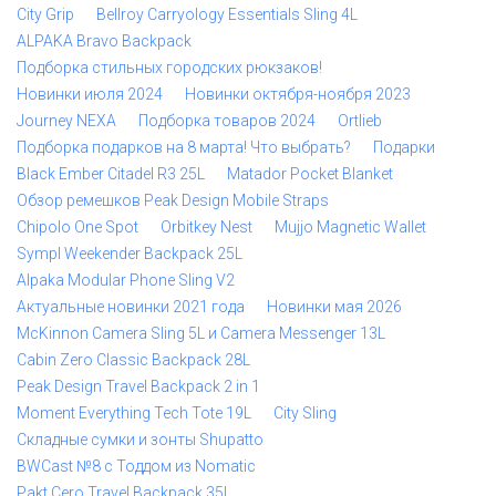
City Grip
Bellroy Carryology Essentials Sling 4L
ALPAKA Bravo Backpack
Подборка стильных городских рюкзаков!
Новинки июля 2024
Новинки октября-ноября 2023
Journey NEXA
Подборка товаров 2024
Ortlieb
Подборка подарков на 8 марта! Что выбрать?
Подарки
Black Ember Citadel R3 25L
Matador Pocket Blanket
Обзор ремешков Peak Design Mobile Straps
Chipolo One Spot
Orbitkey Nest
Mujjo Magnetic Wallet
Sympl Weekender Backpack 25L
Alpaka Modular Phone Sling V2
Актуальные новинки 2021 года
Новинки мая 2026
McKinnon Camera Sling 5L и Camera Messenger 13L
Cabin Zero Classic Backpack 28L
Peak Design Travel Backpack 2 in 1
Moment Everything Tech Tote 19L
City Sling
Складные сумки и зонты Shupatto
BWCast №8 с Тоддом из Nomatic
Pakt Cero Travel Backpack 35L