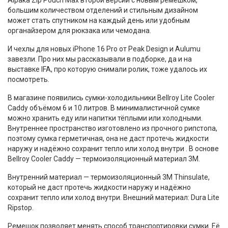
Alpaka Zip Pouch Max второй версии с новым ремешком,
большим количеством отделений и стильным дизайном
может стать спутником на каждый день или удобным
органайзером для рюкзака или чемодана.
И чехлы для новых iPhone 16 Pro от Peak Design и Aulumu
завезли. Про них мы рассказывали в подборке, да и на
выставке IFA, про которую снимали ролик, тоже удалось их
посмотреть.
В магазине появились сумки-холодильники Bellroy Lite Cooler
Caddy объёмом 6 и 10 литров. В минималистичной сумке
можно хранить еду или напитки тёплыми или холодными.
Внутреннее пространство изготовлено из прочного рипстопа,
поэтому сумка герметичная, она не даст протечь жидкости
наружу и надёжно сохранит тепло или холод внутри . В основе
Bellroy Cooler Caddy — термоизоляционный материал 3M.
Внутренний материал — термоизоляционный 3M Thinsulate,
который не даст протечь жидкости наружу и надёжно
сохранит тепло или холод внутри. Внешний материал: Dura Lite
Ripstop.
Ремешок позволяет менять способ транспортировки сумки. Её