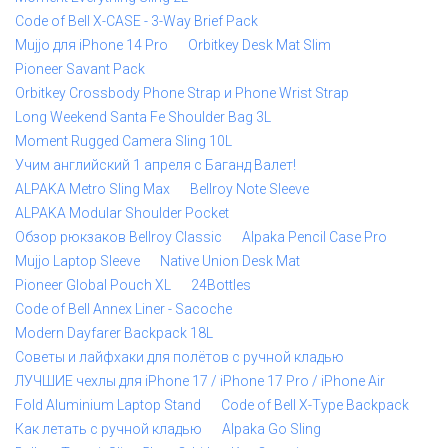
Code of Bell X-CASE - 3-Way Brief Pack
Mujjo для iPhone 14 Pro
Orbitkey Desk Mat Slim
Pioneer Savant Pack
Orbitkey Crossbody Phone Strap и Phone Wrist Strap
Long Weekend Santa Fe Shoulder Bag 3L
Moment Rugged Camera Sling 10L
Учим английский 1 апреля с Баганд Валет!
ALPAKA Metro Sling Max
Bellroy Note Sleeve
ALPAKA Modular Shoulder Pocket
Обзор рюкзаков Bellroy Classic
Alpaka Pencil Case Pro
Mujjo Laptop Sleeve
Native Union Desk Mat
Pioneer Global Pouch XL
24Bottles
Code of Bell Annex Liner - Sacoche
Modern Dayfarer Backpack 18L
Советы и лайфхаки для полётов с ручной кладью
ЛУЧШИЕ чехлы для iPhone 17 / iPhone 17 Pro / iPhone Air
Fold Aluminium Laptop Stand
Code of Bell X-Type Backpack
Как летать с ручной кладью
Alpaka Go Sling