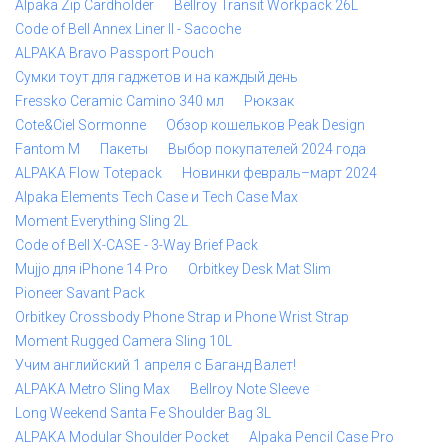
Alpaka Zip Cardholder
Bellroy Transit Workpack 26L
Code of Bell Annex Liner II - Sacoche
ALPAKA Bravo Passport Pouch
Сумки тоут для гаджетов и на каждый день
Fressko Ceramic Camino 340 мл
Рюкзак
Cote&Ciel Sormonne
Обзор кошельков Peak Design
Fantom M
Пакеты
Выбор покупателей 2024 года
ALPAKA Flow Totepack
Новинки февраль–март 2024
Alpaka Elements Tech Case и Tech Case Max
Moment Everything Sling 2L
Code of Bell X-CASE - 3-Way Brief Pack
Mujjo для iPhone 14 Pro
Orbitkey Desk Mat Slim
Pioneer Savant Pack
Orbitkey Crossbody Phone Strap и Phone Wrist Strap
Moment Rugged Camera Sling 10L
Учим английский 1 апреля с Баганд Валет!
ALPAKA Metro Sling Max
Bellroy Note Sleeve
Long Weekend Santa Fe Shoulder Bag 3L
ALPAKA Modular Shoulder Pocket
Alpaka Pencil Case Pro