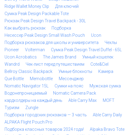
Ridge Wallet Money Clip
Для ключей
Сумка Peak Design Packable Tote
Рюкзак Peak Design Travel Backpack - 30L
Как выбрать рюкзак
Подборка
Несессер Peak Design Small Wash Pouch
Ucon
Подборка рюкзаков для школы и университета
Чехлы
Pioneer
Volterman
Сумка Peak Design Travel Duffel - 65L
Ucon Acrobatics
The James Brand
Умный кошелек
Wandrd
Чек-лист перед путешествием
Cote&Ciel
Bellroy Classic Backpack
Умные блокноты
Камера
Que Bottle
Memobottle
Мессенджер
Nomatic Navigator 15L
Сумки на пояс
Мужская сумка
Водонепроницаемый
Nomatic Camera Pack
кардхолдеры на каждый день
Able Carry Max
MOFT
Туризм
Zungle
Подборка городских рюкзаков — 3 часть
Able Carry Daily
ALPAKA Flight Pouch Pro
Подборка классных товаров 2024 года!
Alpaka Bravo Tote