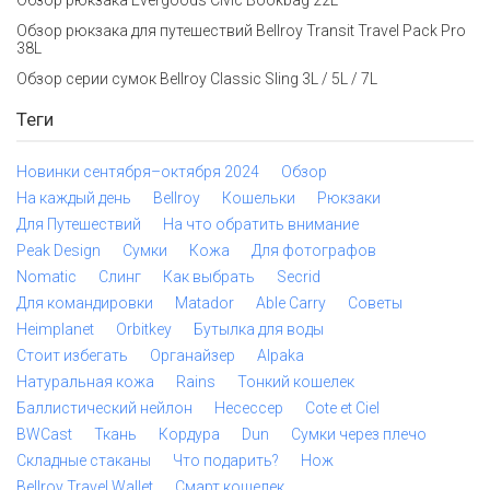
Обзор рюкзака для путешествий Bellroy Transit Travel Pack Pro
38L
Обзор серии сумок Bellroy Classic Sling 3L / 5L / 7L
Теги
Новинки сентября–октября 2024
Обзор
На каждый день
Bellroy
Кошельки
Рюкзаки
Для Путешествий
На что обратить внимание
Peak Design
Сумки
Кожа
Для фотографов
Nomatic
Слинг
Как выбрать
Secrid
Для командировки
Matador
Able Carry
Советы
Heimplanet
Orbitkey
Бутылка для воды
Стоит избегать
Органайзер
Alpaka
Натуральная кожа
Rains
Тонкий кошелек
Баллистический нейлон
Несессер
Cote et Ciel
BWCast
Ткань
Кордура
Dun
Сумки через плечо
Складные стаканы
Что подарить?
Нож
Bellroy Travel Wallet
Смарт кошелек