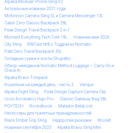
Alpaka Modular Phone Sling V2
Актуальные новинки 2021 года
McKinnon Camera Sling 5L и Camera Messenger 13L
Cabin Zero Classic Backpack 28L
Peak Design Travel Backpack 2 in 1
Moment Everything Tech Tote 19L
Новинки мая 2026
City Sling
BWCast №8 с Тоддом из Nomatic
Pakt Cero Travel Backpack 35L
Складные сумки и зонты Shupatto
Обзор чемоданов Nomatic Method Luggage — Carry-On и
Check-In
Alpaka Bravo Totepack
Кошельки на каждый день - часть 2
Venque
Alpaka Flight Sling
Peak Design Capture Camera Clip
Ucon Acrobatics Hajo Pro
Classic Gateway Bag 28L
PGYTECH
Rocketbook
Matador BetaLock
Несессеры для туалетных принадлежностей
Black Ember Grip Sling
Недорогие рюкзаки
Woolet
Новинки сентября 2023
Alpaka Bravo Sling Mini