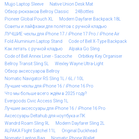
Mujjo Laptop Sleeve
Native Union Desk Mat
Обзор рюкзаков Bellroy Classic
24Bottles
Pioneer Global Pouch XL
Modern Dayfarer Backpack 18L
Советы и лайфхаки для полётов с ручной кладью
ЛУЧШИЕ чехлы для iPhone 17 / iPhone 17 Pro / iPhone Air
Fold Aluminium Laptop Stand
Code of Bell X-Type Backpack
Как летать с ручной кладью
Alpaka Go Sling
Code of Bell Annex Liner - Sacoche
Orbitkey Key Organiser
Bellroy Transit Sling 5L
Wexley Wayne Ultra-Light
Обзор аксессуаров Bellroy
Nomatic Navigator RS Sling 1L / 6L / 10L
Лучшие чехлы для iPhone 16 / iPhone 16 Pro
Что мы больше всего ждём в 2025 году?
Evergoods Civic Access Sling 1L
Лучшие аксессуары для iPhone 16 / iPhone 16 Pro
Аксессуары Deltahub для ноутбука и ПК
Wandrd Roam Sling 9L
Modern Dayfarer Sling 2L
ALPAKA Flight Satchel 11L
Original Duckhead
Nomatic Laptop Bag
Nomatic Phone Wallet