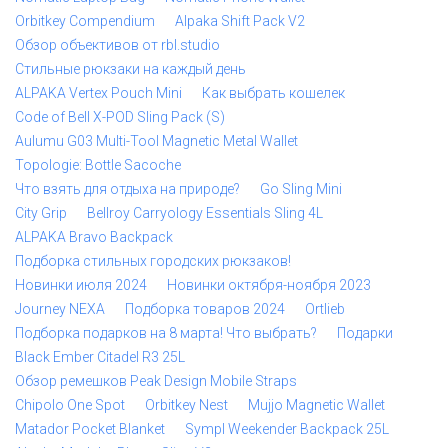
Orbitkey Compendium
Alpaka Shift Pack V2
Обзор объективов от rbl.studio
Стильные рюкзаки на каждый день
ALPAKA Vertex Pouch Mini
Как выбрать кошелек
Code of Bell X-POD Sling Pack (S)
Aulumu G03 Multi-Tool Magnetic Metal Wallet
Topologie: Bottle Sacoche
Что взять для отдыха на природе?
Go Sling Mini
City Grip
Bellroy Carryology Essentials Sling 4L
ALPAKA Bravo Backpack
Подборка стильных городских рюкзаков!
Новинки июля 2024
Новинки октября-ноября 2023
Journey NEXA
Подборка товаров 2024
Ortlieb
Подборка подарков на 8 марта! Что выбрать?
Подарки
Black Ember Citadel R3 25L
Обзор ремешков Peak Design Mobile Straps
Chipolo One Spot
Orbitkey Nest
Mujjo Magnetic Wallet
Matador Pocket Blanket
Sympl Weekender Backpack 25L