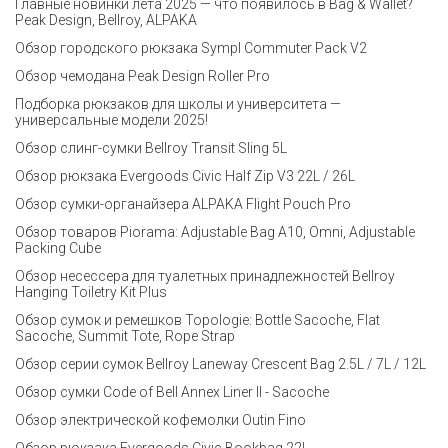
Главные новинки лета 2025 — что появилось в Bag & Wallet?
Peak Design, Bellroy, ALPAKA
Обзор городского рюкзака Sympl Commuter Pack V2
Обзор чемодана Peak Design Roller Pro
Подборка рюкзаков для школы и университета —
универсальные модели 2025!
Обзор слинг-сумки Bellroy Transit Sling 5L
Обзор рюкзака Evergoods Civic Half Zip V3 22L / 26L
Обзор сумки-органайзера ALPAKA Flight Pouch Pro
Обзор товаров Piorama: Adjustable Bag A10, Omni, Adjustable
Packing Cube
Обзор несессера для туалетных принадлежностей Bellroy
Hanging Toiletry Kit Plus
Обзор сумок и ремешков Topologie: Bottle Sacoche, Flat
Sacoche, Summit Tote, Rope Strap
Обзор серии сумок Bellroy Laneway Crescent Bag 2.5L / 7L / 12L
Обзор сумки Code of Bell Annex Liner II - Sacoche
Обзор электрической кофемолки Outin Fino
Обзор рюкзака Evergoods Civic Bookbag 22L