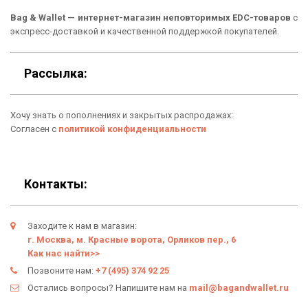
Рюкзаки
Способы оплаты
Bag & Wallet — интернет-магазин неповторимых EDC-товаров
с
Сумки
Подарочные сертификаты
экспресс-доставкой и качественной поддержкой покупателей.
Для гаджетов
Доставка
Рассылка:
Аксессуары
О нас
Хочу знать о пополнениях и закрытых распродажах:
Новинки
Отзывы о Bag & Wallet
Согласен с
политикой конфиденциальности
Популярные товары
Блог
Подарки
Гарантия
Контакты:
Условия возврата
Заходите к нам в магазин:
Оферта
г. Москва, м. Красные ворота, Орликов пер., 6
Как нас найти>>
Политика конфиденциальности
Позвоните нам:
+7 (495) 374 92 25
Остались вопросы? Напишите нам на
mail@bagandwallet.ru
Личный кабинет