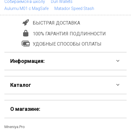
Собираемся в школу
Dun Wallets
Aulumu M01 с MagSafe
Matador Speed Stash
БЫСТРАЯ ДОСТАВКА
100% ГАРАНТИЯ ПОДЛИННОСТИ
УДОБНЫЕ СПОСОБЫ ОПЛАТЫ
Информация:
F.A.Q
Каталог
Контакты
Скидки
Шоурум
О магазине:
Кошельки
Материалы
Mneniya.Pro