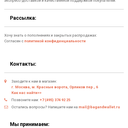
Подарочные сертификаты
экспресс-доставкой и качественной поддержкой покупателей.
Для гаджетов
Доставка
Рассылка:
Аксессуары
О нас
Хочу знать о пополнениях и закрытых распродажах:
Новинки
Отзывы о Bag & Wallet
Согласен с
политикой конфиденциальности
Популярные товары
Блог
Подарки
Гарантия
Контакты:
Условия возврата
Заходите к нам в магазин:
Оферта
г. Москва, м. Красные ворота, Орликов пер., 6
Как нас найти>>
Политика конфиденциальности
Позвоните нам:
+7 (495) 374 92 25
Остались вопросы? Напишите нам на
mail@bagandwallet.ru
Личный кабинет
Мы принимаем: