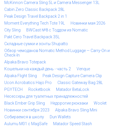
McKinnon Camera Sling 5L и Camera Messenger 13L
Cabin Zero Classic Backpack 28L
Peak Design Travel Backpack 2 in 1
Moment Everything Tech Tote 19L
Новинки мая 2026
City Sling
BWCast №8 с Тоддом из Nomatic
Pakt Cero Travel Backpack 35L
Складные сумки и зонты Shupatto
Обзор чемоданов Nomatic Method Luggage — Carry-On и
Check-In
Alpaka Bravo Totepack
Кошельки на каждый день - часть 2
Venque
Alpaka Flight Sling
Peak Design Capture Camera Clip
Ucon Acrobatics Hajo Pro
Classic Gateway Bag 28L
PGYTECH
Rocketbook
Matador BetaLock
Несессеры для туалетных принадлежностей
Black Ember Grip Sling
Недорогие рюкзаки
Woolet
Новинки сентября 2023
Alpaka Bravo Sling Mini
Собираемся в школу
Dun Wallets
Aulumu M01 с MagSafe
Matador Speed Stash