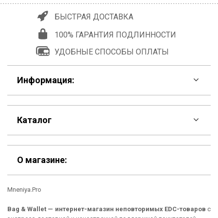
БЫСТРАЯ ДОСТАВКА
100% ГАРАНТИЯ ПОДЛИННОСТИ
УДОБНЫЕ СПОСОБЫ ОПЛАТЫ
Информация:
F.A.Q
Каталог
Контакты
Скидки
Шоурум
О магазине:
Кошельки
Материалы
Mneniya.Pro
Рюкзаки
Способы оплаты
Bag & Wallet — интернет-магазин неповторимых EDC-товаров
с
Сумки