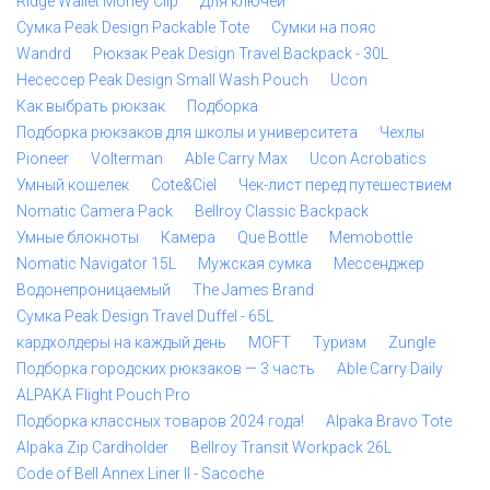
Ridge Wallet Money Clip
Для ключей
Сумка Peak Design Packable Tote
Сумки на пояс
Wandrd
Рюкзак Peak Design Travel Backpack - 30L
Несессер Peak Design Small Wash Pouch
Ucon
Как выбрать рюкзак
Подборка
Подборка рюкзаков для школы и университета
Чехлы
Pioneer
Volterman
Able Carry Max
Ucon Acrobatics
Умный кошелек
Cote&Ciel
Чек-лист перед путешествием
Nomatic Camera Pack
Bellroy Classic Backpack
Умные блокноты
Камера
Que Bottle
Memobottle
Nomatic Navigator 15L
Мужская сумка
Мессенджер
Водонепроницаемый
The James Brand
Сумка Peak Design Travel Duffel - 65L
кардхолдеры на каждый день
MOFT
Туризм
Zungle
Подборка городских рюкзаков — 3 часть
Able Carry Daily
ALPAKA Flight Pouch Pro
Подборка классных товаров 2024 года!
Alpaka Bravo Tote
Alpaka Zip Cardholder
Bellroy Transit Workpack 26L
Code of Bell Annex Liner II - Sacoche