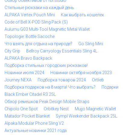
Обзор объективов от rbl.studio
Стильные рюкзаки на каждый день
ALPAKA Vertex Pouch Mini
Как выбрать кошелек
Code of Bell X-POD Sling Pack (S)
Aulumu G03 Multi-Tool Magnetic Metal Wallet
Topologie: Bottle Sacoche
Что взять для отдыха на природе?
Go Sling Mini
City Grip
Bellroy Carryology Essentials Sling 4L
ALPAKA Bravo Backpack
Подборка стильных городских рюкзаков!
Новинки июля 2024
Новинки октября-ноября 2023
Journey NEXA
Подборка товаров 2024
Ortlieb
Подборка подарков на 8 марта! Что выбрать?
Подарки
Black Ember Citadel R3 25L
Обзор ремешков Peak Design Mobile Straps
Chipolo One Spot
Orbitkey Nest
Mujjo Magnetic Wallet
Matador Pocket Blanket
Sympl Weekender Backpack 25L
Alpaka Modular Phone Sling V2
Актуальные новинки 2021 года