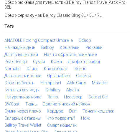
Обзор рюкзака для путешествий Bellroy Transit Travel Pack Pro
38L
Обзор серии сумок Bellroy Classic Sling 3L / 5L / 7L
Теги
ANATOLE Folding Compact Umbrella
Обзор
На каждый день
Bellroy
Кошельки
Рюкзаки
Для Путешествий
На что обратить внимание
Peak Design
Сумки
Кожа
Для фотографов
Nomatic
Слинг
Как выбрать
Secrid
Для командировки
Органайзер
Советы
Стоит избегать
Heimplanet
Able Carry
Matador
Бутылка для воды
Orbitkey
Alpaka
Натуральная кожа
Rains
Несессер
Cote et Ciel
BWCast
Ткань
Баллистический нейлон
Сумки через плечо
Кордура
Dun
Тонкий кошелек
Складные стаканы
Что подарить?
Нож
Bellroy Travel Wallet
Смарт кошелек