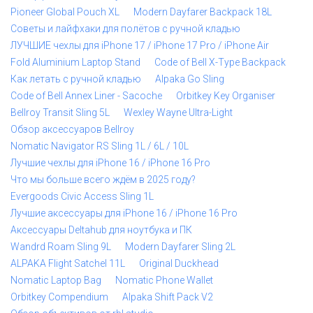
Pioneer Global Pouch XL
Modern Dayfarer Backpack 18L
Советы и лайфхаки для полётов с ручной кладью
ЛУЧШИЕ чехлы для iPhone 17 / iPhone 17 Pro / iPhone Air
Fold Aluminium Laptop Stand
Code of Bell X-Type Backpack
Как летать с ручной кладью
Alpaka Go Sling
Code of Bell Annex Liner - Sacoche
Orbitkey Key Organiser
Bellroy Transit Sling 5L
Wexley Wayne Ultra-Light
Обзор аксессуаров Bellroy
Nomatic Navigator RS Sling 1L / 6L / 10L
Лучшие чехлы для iPhone 16 / iPhone 16 Pro
Что мы больше всего ждём в 2025 году?
Evergoods Civic Access Sling 1L
Лучшие аксессуары для iPhone 16 / iPhone 16 Pro
Аксессуары Deltahub для ноутбука и ПК
Wandrd Roam Sling 9L
Modern Dayfarer Sling 2L
ALPAKA Flight Satchel 11L
Original Duckhead
Nomatic Laptop Bag
Nomatic Phone Wallet
Orbitkey Compendium
Alpaka Shift Pack V2