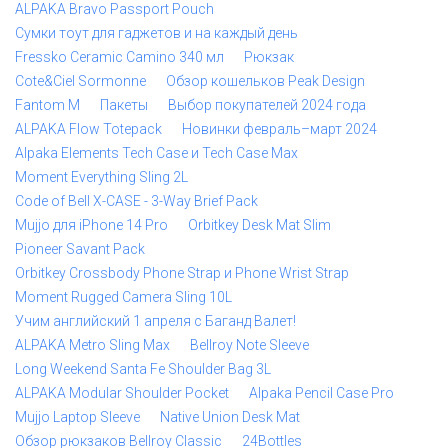
ALPAKA Bravo Passport Pouch
Сумки тоут для гаджетов и на каждый день
Fressko Ceramic Camino 340 мл
Рюкзак
Cote&Ciel Sormonne
Обзор кошельков Peak Design
Fantom M
Пакеты
Выбор покупателей 2024 года
ALPAKA Flow Totepack
Новинки февраль–март 2024
Alpaka Elements Tech Case и Tech Case Max
Moment Everything Sling 2L
Code of Bell X-CASE - 3-Way Brief Pack
Mujjo для iPhone 14 Pro
Orbitkey Desk Mat Slim
Pioneer Savant Pack
Orbitkey Crossbody Phone Strap и Phone Wrist Strap
Moment Rugged Camera Sling 10L
Учим английский 1 апреля с Баганд Валет!
ALPAKA Metro Sling Max
Bellroy Note Sleeve
Long Weekend Santa Fe Shoulder Bag 3L
ALPAKA Modular Shoulder Pocket
Alpaka Pencil Case Pro
Mujjo Laptop Sleeve
Native Union Desk Mat
Обзор рюкзаков Bellroy Classic
24Bottles