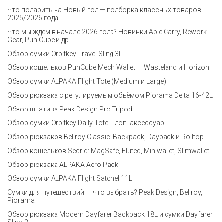
Что подарить на Новый год — подборка классных товаров
2025/2026 года!
Что мы ждём в начале 2026 года? Новинки Able Carry, Rework
Gear, Pun Cube и др.
Обзор сумки Orbitkey Travel Sling 3L
Обзор кошельков PunCube Mech Wallet — Wasteland и Horizon
Обзор сумки ALPAKA Flight Tote (Medium и Large)
Обзор рюкзака с регулируемым объёмом Piorama Delta 16-42L
Обзор штатива Peak Design Pro Tripod
Обзор сумки Orbitkey Daily Tote + доп. аксессуары
Обзор рюкзаков Bellroy Classic: Backpack, Daypack и Rolltop
Обзор кошельков Secrid: MagSafe, Fluted, Miniwallet, Slimwallet
Обзор рюкзака ALPAKA Aero Pack
Обзор сумки ALPAKA Flight Satchel 11L
Сумки для путешествий — что выбрать? Peak Design, Bellroy,
Piorama
Обзор рюкзака Modern Dayfarer Backpack 18L и сумки Dayfarer
Sling 2L