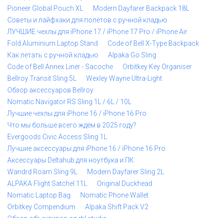
Pioneer Global Pouch XL
Modern Dayfarer Backpack 18L
Советы и лайфхаки для полётов с ручной кладью
ЛУЧШИЕ чехлы для iPhone 17 / iPhone 17 Pro / iPhone Air
Fold Aluminium Laptop Stand
Code of Bell X-Type Backpack
Как летать с ручной кладью
Alpaka Go Sling
Code of Bell Annex Liner - Sacoche
Orbitkey Key Organiser
Bellroy Transit Sling 5L
Wexley Wayne Ultra-Light
Обзор аксессуаров Bellroy
Nomatic Navigator RS Sling 1L / 6L / 10L
Лучшие чехлы для iPhone 16 / iPhone 16 Pro
Что мы больше всего ждём в 2025 году?
Evergoods Civic Access Sling 1L
Лучшие аксессуары для iPhone 16 / iPhone 16 Pro
Аксессуары Deltahub для ноутбука и ПК
Wandrd Roam Sling 9L
Modern Dayfarer Sling 2L
ALPAKA Flight Satchel 11L
Original Duckhead
Nomatic Laptop Bag
Nomatic Phone Wallet
Orbitkey Compendium
Alpaka Shift Pack V2