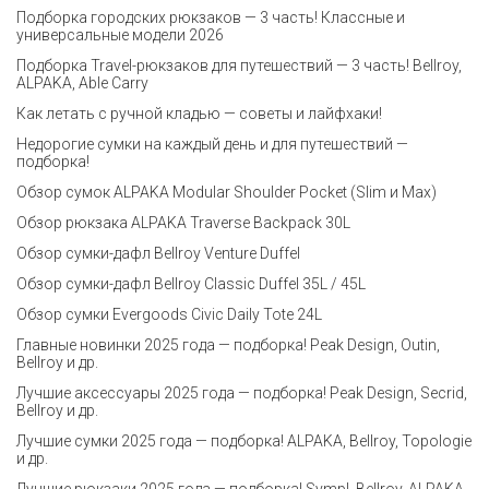
Подборка городских рюкзаков — 3 часть! Классные и
универсальные модели 2026
Подборка Travel-рюкзаков для путешествий — 3 часть! Bellroy,
ALPAKA, Able Carry
Как летать с ручной кладью — советы и лайфхаки!
Недорогие сумки на каждый день и для путешествий —
подборка!
Обзор сумок ALPAKA Modular Shoulder Pocket (Slim и Max)
Обзор рюкзака ALPAKA Traverse Backpack 30L
Обзор сумки-дафл Bellroy Venture Duffel
Обзор сумки-дафл Bellroy Classic Duffel 35L / 45L
Обзор сумки Evergoods Civic Daily Tote 24L
Главные новинки 2025 года — подборка! Peak Design, Outin,
Bellroy и др.
Лучшие аксессуары 2025 года — подборка! Peak Design, Secrid,
Bellroy и др.
Лучшие сумки 2025 года — подборка! ALPAKA, Bellroy, Topologie
и др.
Лучшие рюкзаки 2025 года — подборка! Sympl, Bellroy, ALPAKA