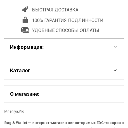
БЫСТРАЯ ДОСТАВКА
100% ГАРАНТИЯ ПОДЛИННОСТИ
УДОБНЫЕ СПОСОБЫ ОПЛАТЫ
Информация:
F.A.Q
Каталог
Контакты
Скидки
Шоурум
О магазине:
Кошельки
Материалы
Mneniya.Pro
Рюкзаки
Способы оплаты
Bag & Wallet — интернет-магазин неповторимых EDC-товаров
с
Сумки