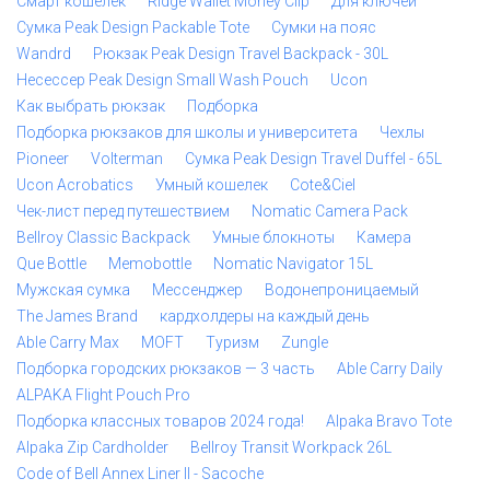
Смарт кошелек
Ridge Wallet Money Clip
Для ключей
Сумка Peak Design Packable Tote
Сумки на пояс
Wandrd
Рюкзак Peak Design Travel Backpack - 30L
Несессер Peak Design Small Wash Pouch
Ucon
Как выбрать рюкзак
Подборка
Подборка рюкзаков для школы и университета
Чехлы
Pioneer
Volterman
Сумка Peak Design Travel Duffel - 65L
Ucon Acrobatics
Умный кошелек
Cote&Ciel
Чек-лист перед путешествием
Nomatic Camera Pack
Bellroy Classic Backpack
Умные блокноты
Камера
Que Bottle
Memobottle
Nomatic Navigator 15L
Мужская сумка
Мессенджер
Водонепроницаемый
The James Brand
кардхолдеры на каждый день
Able Carry Max
MOFT
Туризм
Zungle
Подборка городских рюкзаков — 3 часть
Able Carry Daily
ALPAKA Flight Pouch Pro
Подборка классных товаров 2024 года!
Alpaka Bravo Tote
Alpaka Zip Cardholder
Bellroy Transit Workpack 26L
Code of Bell Annex Liner II - Sacoche