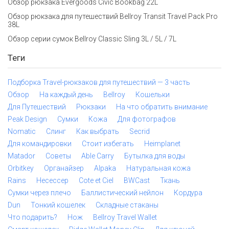
Обзор рюкзака Evergoods Civic Bookbag 22L
Обзор рюкзака для путешествий Bellroy Transit Travel Pack Pro
38L
Обзор серии сумок Bellroy Classic Sling 3L / 5L / 7L
Теги
Подборка Travel-рюкзаков для путешествий — 3 часть
Обзор
На каждый день
Bellroy
Кошельки
Для Путешествий
Рюкзаки
На что обратить внимание
Peak Design
Сумки
Кожа
Для фотографов
Nomatic
Слинг
Как выбрать
Secrid
Для командировки
Стоит избегать
Heimplanet
Matador
Советы
Able Carry
Бутылка для воды
Orbitkey
Органайзер
Alpaka
Натуральная кожа
Rains
Несессер
Cote et Ciel
BWCast
Ткань
Сумки через плечо
Баллистический нейлон
Кордура
Dun
Тонкий кошелек
Складные стаканы
Что подарить?
Нож
Bellroy Travel Wallet