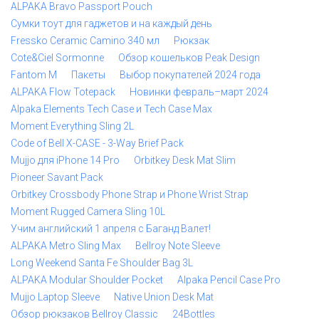
ALPAKA Bravo Passport Pouch
Сумки тоут для гаджетов и на каждый день
Fressko Ceramic Camino 340 мл
Рюкзак
Cote&Ciel Sormonne
Обзор кошельков Peak Design
Fantom M
Пакеты
Выбор покупателей 2024 года
ALPAKA Flow Totepack
Новинки февраль–март 2024
Alpaka Elements Tech Case и Tech Case Max
Moment Everything Sling 2L
Code of Bell X-CASE - 3-Way Brief Pack
Mujjo для iPhone 14 Pro
Orbitkey Desk Mat Slim
Pioneer Savant Pack
Orbitkey Crossbody Phone Strap и Phone Wrist Strap
Moment Rugged Camera Sling 10L
Учим английский 1 апреля с Баганд Валет!
ALPAKA Metro Sling Max
Bellroy Note Sleeve
Long Weekend Santa Fe Shoulder Bag 3L
ALPAKA Modular Shoulder Pocket
Alpaka Pencil Case Pro
Mujjo Laptop Sleeve
Native Union Desk Mat
Обзор рюкзаков Bellroy Classic
24Bottles