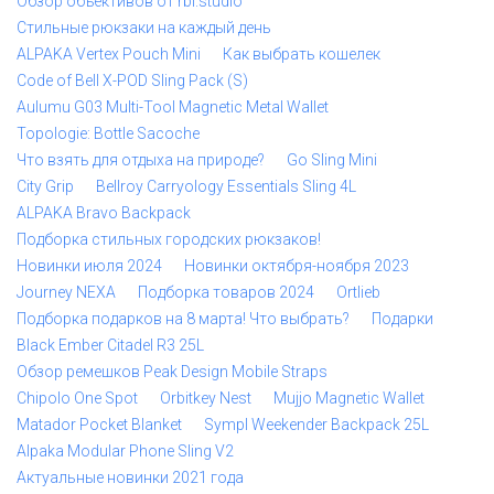
Обзор объективов от rbl.studio
Стильные рюкзаки на каждый день
ALPAKA Vertex Pouch Mini
Как выбрать кошелек
Code of Bell X-POD Sling Pack (S)
Aulumu G03 Multi-Tool Magnetic Metal Wallet
Topologie: Bottle Sacoche
Что взять для отдыха на природе?
Go Sling Mini
City Grip
Bellroy Carryology Essentials Sling 4L
ALPAKA Bravo Backpack
Подборка стильных городских рюкзаков!
Новинки июля 2024
Новинки октября-ноября 2023
Journey NEXA
Подборка товаров 2024
Ortlieb
Подборка подарков на 8 марта! Что выбрать?
Подарки
Black Ember Citadel R3 25L
Обзор ремешков Peak Design Mobile Straps
Chipolo One Spot
Orbitkey Nest
Mujjo Magnetic Wallet
Matador Pocket Blanket
Sympl Weekender Backpack 25L
Alpaka Modular Phone Sling V2
Актуальные новинки 2021 года