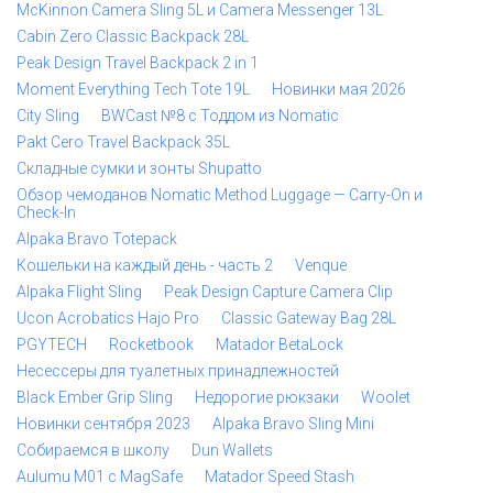
McKinnon Camera Sling 5L и Camera Messenger 13L
Cabin Zero Classic Backpack 28L
Peak Design Travel Backpack 2 in 1
Moment Everything Tech Tote 19L
Новинки мая 2026
City Sling
BWCast №8 с Тоддом из Nomatic
Pakt Cero Travel Backpack 35L
Складные сумки и зонты Shupatto
Обзор чемоданов Nomatic Method Luggage — Carry-On и
Check-In
Alpaka Bravo Totepack
Кошельки на каждый день - часть 2
Venque
Alpaka Flight Sling
Peak Design Capture Camera Clip
Ucon Acrobatics Hajo Pro
Classic Gateway Bag 28L
PGYTECH
Rocketbook
Matador BetaLock
Несессеры для туалетных принадлежностей
Black Ember Grip Sling
Недорогие рюкзаки
Woolet
Новинки сентября 2023
Alpaka Bravo Sling Mini
Собираемся в школу
Dun Wallets
Aulumu M01 с MagSafe
Matador Speed Stash