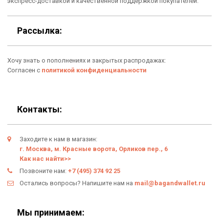
Подарочные сертификаты
экспресс-доставкой и качественной поддержкой покупателей.
Для гаджетов
Доставка
Рассылка:
Аксессуары
О нас
Хочу знать о пополнениях и закрытых распродажах:
Новинки
Отзывы о Bag & Wallet
Согласен с
политикой конфиденциальности
Популярные товары
Блог
Подарки
Гарантия
Контакты:
Условия возврата
Заходите к нам в магазин:
Оферта
г. Москва, м. Красные ворота, Орликов пер., 6
Как нас найти>>
Политика конфиденциальности
Позвоните нам:
+7 (495) 374 92 25
Остались вопросы? Напишите нам на
mail@bagandwallet.ru
Личный кабинет
Мы принимаем: