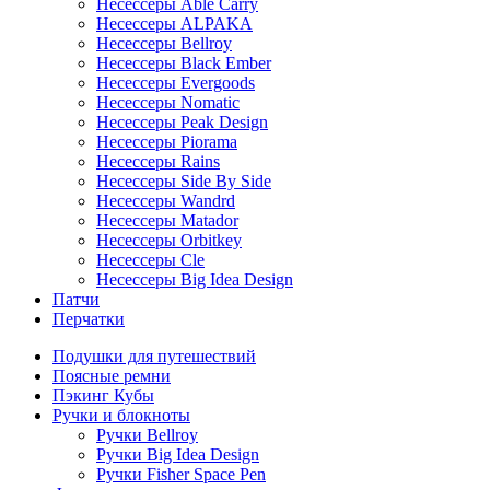
Несессеры Able Carry
Несессеры ALPAKA
Несессеры Bellroy
Несессеры Black Ember
Несессеры Evergoods
Несессеры Nomatic
Несессеры Peak Design
Несессеры Piorama
Несессеры Rains
Несессеры Side By Side
Несессеры Wandrd
Несессеры Matador
Несессеры Orbitkey
Несессеры Cle
Несессеры Big Idea Design
Патчи
Перчатки
Подушки для путешествий
Поясные ремни
Пэкинг Кубы
Ручки и блокноты
Ручки Bellroy
Ручки Big Idea Design
Ручки Fisher Space Pen