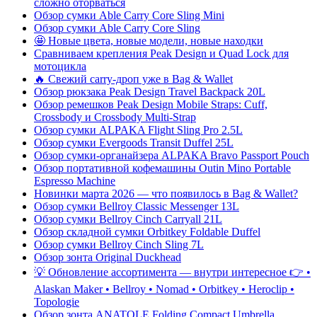
сложно оторваться
Обзор сумки Able Carry Core Sling Mini
Обзор сумки Able Carry Core Sling
🤩 Новые цвета, новые модели, новые находки
Сравниваем крепления Peak Design и Quad Lock для
мотоцикла
🔥 Свежий carry-дроп уже в Bag & Wallet
Обзор рюкзака Peak Design Travel Backpack 20L
Обзор ремешков Peak Design Mobile Straps: Cuff,
Crossbody и Crossbody Multi-Strap
Обзор сумки ALPAKA Flight Sling Pro 2.5L
Обзор сумки Evergoods Transit Duffel 25L
Обзор сумки-органайзера ALPAKA Bravo Passport Pouch
Обзор портативной кофемашины Outin Mino Portable
Espresso Machine
Новинки марта 2026 — что появилось в Bag & Wallet?
Обзор сумки Bellroy Classic Messenger 13L
Обзор сумки Bellroy Cinch Carryall 21L
Обзор складной сумки Orbitkey Foldable Duffel
Обзор сумки Bellroy Cinch Sling 7L
Обзор зонта Original Duckhead
💡 Обновление ассортимента — внутри интересное 👉 •
Alaskan Maker • Bellroy • Nomad • Orbitkey • Heroclip •
Topologie
Обзор зонта ANATOLE Folding Compact Umbrella