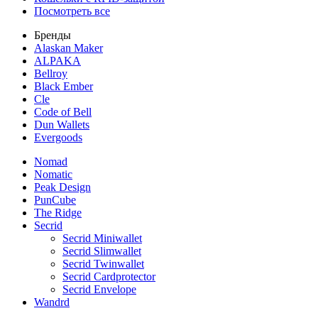
Посмотреть все
Бренды
Alaskan Maker
ALPAKA
Bellroy
Black Ember
Cle
Code of Bell
Dun Wallets
Evergoods
Nomad
Nomatic
Peak Design
PunCube
The Ridge
Secrid
Secrid Miniwallet
Secrid Slimwallet
Secrid Twinwallet
Secrid Cardprotector
Secrid Envelope
Wandrd