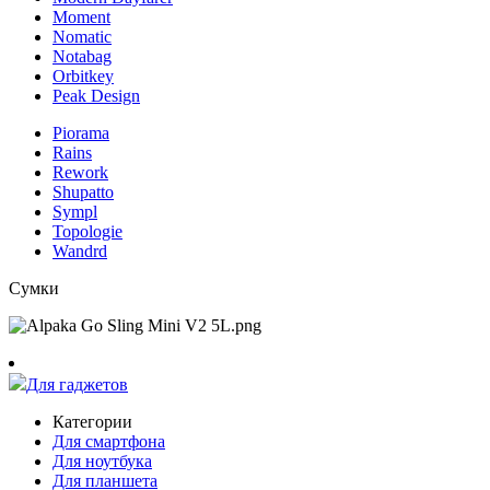
Moment
Nomatic
Notabag
Orbitkey
Peak Design
Piorama
Rains
Rework
Shupatto
Sympl
Topologie
Wandrd
Сумки
Для гаджетов
Категории
Для смартфона
Для ноутбука
Для планшета