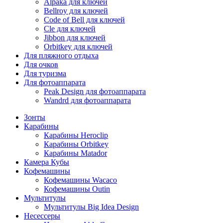
Alpaka для ключей
Bellroy для ключей
Code of Bell для ключей
Cle для ключей
Jibbon для ключей
Orbitkey для ключей
Для пляжного отдыха
Для очков
Для туризма
Для фотоаппарата
Peak Design для фотоаппарата
Wandrd для фотоаппарата
Зонты
Карабины
Карабины Heroclip
Карабины Orbitkey
Карабины Matador
Камера Кубы
Кофемашины
Кофемашины Wacaco
Кофемашины Outin
Мультитулы
Мультитулы Big Idea Design
Несессеры