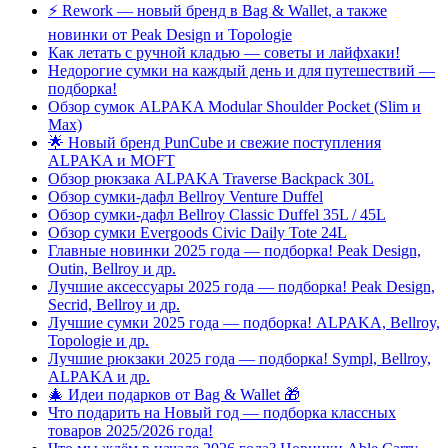
⚡️ Rework — новый бренд в Bag & Wallet, а также
новинки от Peak Design и Topologie
Как летать с ручной кладью — советы и лайфхаки!
Недорогие сумки на каждый день и для путешествий —
подборка!
Обзор сумок ALPAKA Modular Shoulder Pocket (Slim и
Max)
🌟 Новый бренд PunCube и свежие поступления
ALPAKA и MOFT
Обзор рюкзака ALPAKA Traverse Backpack 30L
Обзор сумки-дафл Bellroy Venture Duffel
Обзор сумки-дафл Bellroy Classic Duffel 35L / 45L
Обзор сумки Evergoods Civic Daily Tote 24L
Главные новинки 2025 года — подборка! Peak Design,
Outin, Bellroy и др.
Лучшие аксессуары 2025 года — подборка! Peak Design,
Secrid, Bellroy и др.
Лучшие сумки 2025 года — подборка! ALPAKA, Bellroy,
Topologie и др.
Лучшие рюкзаки 2025 года — подборка! Sympl, Bellroy,
ALPAKA и др.
🎄 Идеи подарков от Bag & Wallet 🎁
Что подарить на Новый год — подборка классных
товаров 2025/2026 года!