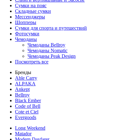
Сумки на пояс
Складные сумки
Мессенджеры
Шопперы
Сумки для спорта и путешествий
Фотосумки
Чемоданы
Чемоданы Bellroy
Чемоданы Nomatic
Чемоданы Peak Design
Посмотреть все
Бренды
Able Carry
ALPAKA
Ankept
Bellroy
Black Ember
Code of Bell
Cote et Ciel
Evergoods
Long Weekend
Matador
Modern Dayfarer