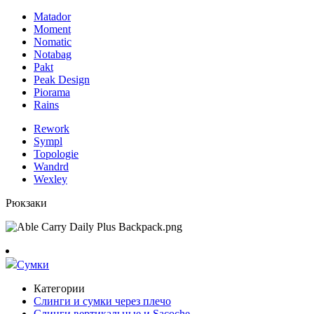
Matador
Moment
Nomatic
Notabag
Pakt
Peak Design
Piorama
Rains
Rework
Sympl
Topologie
Wandrd
Wexley
Рюкзаки
Сумки
Категории
Слинги и сумки через плечо
Слинги вертикальные и Sacoche