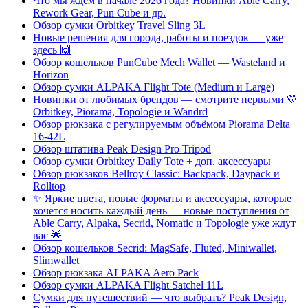
Что мы ждём в начале 2026 года? Новинки Able Carry,
Rework Gear, Pun Cube и др.
Обзор сумки Orbitkey Travel Sling 3L
Новые решения для города, работы и поездок — уже
здесь 🙌
Обзор кошельков PunCube Mech Wallet — Wasteland и
Horizon
Обзор сумки ALPAKA Flight Tote (Medium и Large)
Новинки от любимых брендов — смотрите первыми 💛
Orbitkey, Piorama, Topologie и Wandrd
Обзор рюкзака с регулируемым объёмом Piorama Delta
16-42L
Обзор штатива Peak Design Pro Tripod
Обзор сумки Orbitkey Daily Tote + доп. аксессуары
Обзор рюкзаков Bellroy Classic: Backpack, Daypack и
Rolltop
✨ Яркие цвета, новые форматы и аксессуары, которые
хочется носить каждый день — новые поступления от
Able Carry, Alpaka, Secrid, Nomatic и Topologie уже ждут
вас 🌟
Обзор кошельков Secrid: MagSafe, Fluted, Miniwallet,
Slimwallet
Обзор рюкзака ALPAKA Aero Pack
Обзор сумки ALPAKA Flight Satchel 11L
Сумки для путешествий — что выбрать? Peak Design,