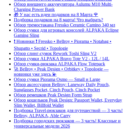
Обзор внешнего аккумулятора Aulumu M10 Multi-
Charging Power Bank
🎁 У нас есть идеи подарков на 8 Марта 🌹
Подборка подарков на 8 марта! Что выбрать?
Обзор тремостакана Fressko Ceramic Camino 340 мл
Обзор сумки для игровых консолей ALPAKA Eclipse
Gaming Sling
❗️ Новинки ❗️ Fressko • Bellroy • Piorama • Notabag •
Shupatto • Secrid • Topologie
Обзор слинг-сумок Rework Toshi Sling V2
Обзор сумки ALPAKA Bravo Tote V2 - 12L / 14L
Обзор сумки-рюкзака ALPAKA Flow Totepack
🚀 Bellroy • Peak Design • Orbitkey • Topologie —
новинки уже здесь 💫
Обзор сумки Piorama Osmo — Small и Large
Обзор аксессуаров Bellroy: Laneway Daily Pouch,
Sunglasses Pocket, Cinch Pouch, Cinch Pocket
Обзор ремешков Peak Design Form Strap
Обзор кошельков Peak Design: Passport Wallet, Everyday
Slim Wallet, Billfold Wallet
Подборка Travel-рюкзаков для путешествий — 3 часть!
Bellroy, ALPAKA, Able Carry
Подборка городских рюкзаков — 3 часть! Классные и
универсальные модели 2026