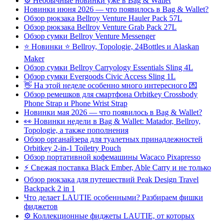
⚙️ Необычные новинки уже в Bag & Wallet
Новинки июня 2026 — что появилось в Bag & Wallet?
Обзор рюкзака Bellroy Venture Hauler Pack 57L
Обзор рюкзака Bellroy Venture Grab Pack 27L
Обзор сумки Bellroy Venture Messenger
⭐ Новинки ⭐ Bellroy, Topologie, 24Bottles и Alaskan
Maker
Обзор сумки Bellroy Carryology Essentials Sling 4L
Обзор сумки Evergoods Civic Access Sling 1L
👋 На этой неделе особенно много интересного 💌
Обзор ремешков для смартфона Orbitkey Crossbody
Phone Strap и Phone Wrist Strap
Новинки мая 2026 — что появилось в Bag & Wallet?
👀 Новинки недели в Bag & Wallet: Matador, Bellroy,
Topologie, а также пополнения
Обзор органайзера для туалетных принадлежностей
Orbitkey 2-in-1 Toiletry Pouch
Обзор портативной кофемашины Wacaco Pixapresso
⚡ Свежая поставка Black Ember, Able Carry и не только
Обзор рюкзака для путешествий Peak Design Travel
Backpack 2 in 1
Что делает LAUTIE особенными? Разбираем фишки
фиджетов
⚙️ Коллекционные фиджеты LAUTIE, от которых