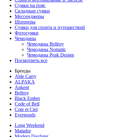
Сумки на пояс
Складные сумки
Мессенджеры
Шопперы
Сумки для спорта и путешествий
Фотосумки
Чемоданы
Чемоданы Bellroy
Чемоданы Nomatic
Чемоданы Peak Design
Посмотреть все
Бренды
Able Carry
ALPAKA
Ankept
Bellroy
Black Ember
Code of Bell
Cote et Ciel
Evergoods
Long Weekend
Matador
Modern Dayfarer