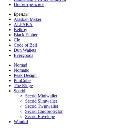
Посмотреть все
Бренды
Alaskan Maker
ALPAKA
Bellroy
Black Ember
Cle
Code of Bell
Dun Wallets
Evergoods
Nomad
Nomatic
Peak Design
PunCube
The Ridge
Secrid
Secrid Miniwallet
Secrid Slimwallet
Secrid Twinwallet
Secrid Cardprotector
Secrid Envelope
Wandrd