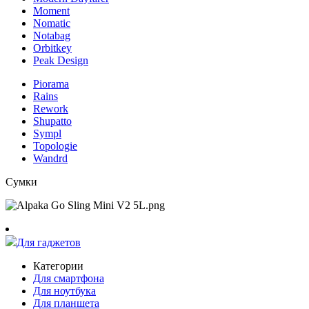
Moment
Nomatic
Notabag
Orbitkey
Peak Design
Piorama
Rains
Rework
Shupatto
Sympl
Topologie
Wandrd
Сумки
Для гаджетов
Категории
Для смартфона
Для ноутбука
Для планшета