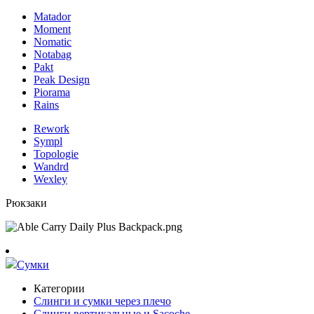
Matador
Moment
Nomatic
Notabag
Pakt
Peak Design
Piorama
Rains
Rework
Sympl
Topologie
Wandrd
Wexley
Рюкзаки
Сумки
Категории
Слинги и сумки через плечо
Слинги вертикальные и Sacoche