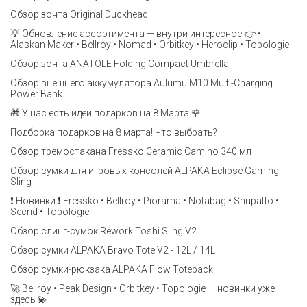
Обзор зонта Original Duckhead
💡 Обновление ассортимента — внутри интересное 👉 •
Alaskan Maker • Bellroy • Nomad • Orbitkey • Heroclip • Topologie
Обзор зонта ANATOLE Folding Compact Umbrella
Обзор внешнего аккумулятора Aulumu M10 Multi-Charging
Power Bank
🎁 У нас есть идеи подарков на 8 Марта 🌹
Подборка подарков на 8 марта! Что выбрать?
Обзор тремостакана Fressko Ceramic Camino 340 мл
Обзор сумки для игровых консолей ALPAKA Eclipse Gaming
Sling
❗️ Новинки ❗️ Fressko • Bellroy • Piorama • Notabag • Shupatto •
Secrid • Topologie
Обзор слинг-сумок Rework Toshi Sling V2
Обзор сумки ALPAKA Bravo Tote V2 - 12L / 14L
Обзор сумки-рюкзака ALPAKA Flow Totepack
🚀 Bellroy • Peak Design • Orbitkey • Topologie — новинки уже
здесь 💫