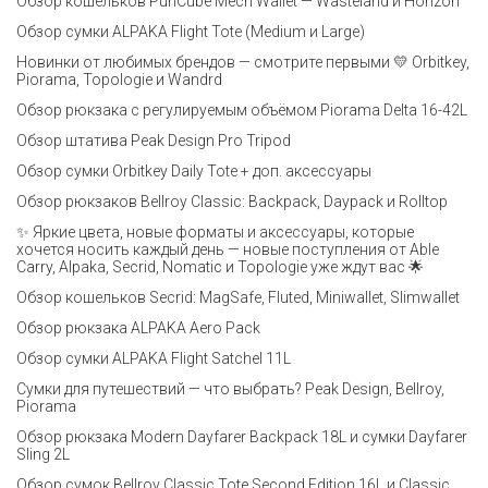
Обзор кошельков PunCube Mech Wallet — Wasteland и Horizon
Обзор сумки ALPAKA Flight Tote (Medium и Large)
Новинки от любимых брендов — смотрите первыми 💛 Orbitkey,
Piorama, Topologie и Wandrd
Обзор рюкзака с регулируемым объёмом Piorama Delta 16-42L
Обзор штатива Peak Design Pro Tripod
Обзор сумки Orbitkey Daily Tote + доп. аксессуары
Обзор рюкзаков Bellroy Classic: Backpack, Daypack и Rolltop
✨ Яркие цвета, новые форматы и аксессуары, которые
хочется носить каждый день — новые поступления от Able
Carry, Alpaka, Secrid, Nomatic и Topologie уже ждут вас 🌟
Обзор кошельков Secrid: MagSafe, Fluted, Miniwallet, Slimwallet
Обзор рюкзака ALPAKA Aero Pack
Обзор сумки ALPAKA Flight Satchel 11L
Сумки для путешествий — что выбрать? Peak Design, Bellroy,
Piorama
Обзор рюкзака Modern Dayfarer Backpack 18L и сумки Dayfarer
Sling 2L
Обзор сумок Bellroy Classic Tote Second Edition 16L и Classic