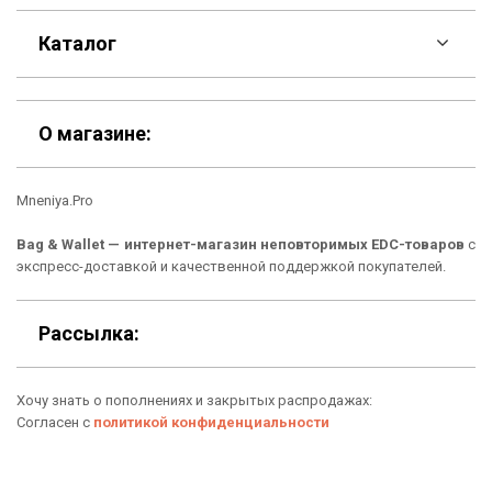
F.A.Q
Каталог
Контакты
Скидки
Шоурум
О магазине:
Кошельки
Материалы
Mneniya.Pro
Рюкзаки
Способы оплаты
Bag & Wallet — интернет-магазин неповторимых EDC-товаров
с
Сумки
Подарочные сертификаты
экспресс-доставкой и качественной поддержкой покупателей.
Для гаджетов
Доставка
Рассылка:
Аксессуары
О нас
Хочу знать о пополнениях и закрытых распродажах:
Новинки
Отзывы о Bag & Wallet
Согласен с
политикой конфиденциальности
Популярные товары
Блог