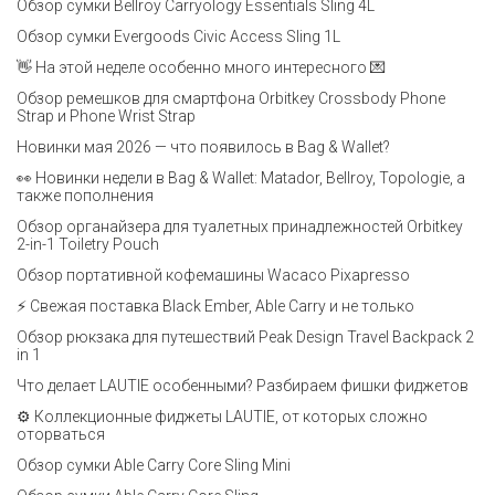
Обзор сумки Bellroy Carryology Essentials Sling 4L
Обзор сумки Evergoods Civic Access Sling 1L
👋 На этой неделе особенно много интересного 💌
Обзор ремешков для смартфона Orbitkey Crossbody Phone
Strap и Phone Wrist Strap
Новинки мая 2026 — что появилось в Bag & Wallet?
👀 Новинки недели в Bag & Wallet: Matador, Bellroy, Topologie, а
также пополнения
Обзор органайзера для туалетных принадлежностей Orbitkey
2-in-1 Toiletry Pouch
Обзор портативной кофемашины Wacaco Pixapresso
⚡ Свежая поставка Black Ember, Able Carry и не только
Обзор рюкзака для путешествий Peak Design Travel Backpack 2
in 1
Что делает LAUTIE особенными? Разбираем фишки фиджетов
⚙️ Коллекционные фиджеты LAUTIE, от которых сложно
оторваться
Обзор сумки Able Carry Core Sling Mini