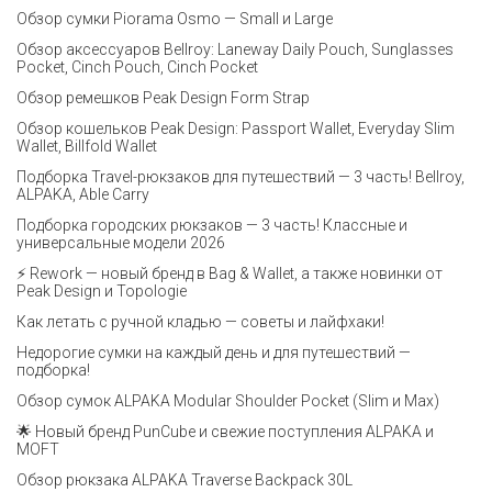
Обзор сумки Piorama Osmo — Small и Large
Обзор аксессуаров Bellroy: Laneway Daily Pouch, Sunglasses
Pocket, Cinch Pouch, Cinch Pocket
Обзор ремешков Peak Design Form Strap
Обзор кошельков Peak Design: Passport Wallet, Everyday Slim
Wallet, Billfold Wallet
Подборка Travel-рюкзаков для путешествий — 3 часть! Bellroy,
ALPAKA, Able Carry
Подборка городских рюкзаков — 3 часть! Классные и
универсальные модели 2026
⚡️ Rework — новый бренд в Bag & Wallet, а также новинки от
Peak Design и Topologie
Как летать с ручной кладью — советы и лайфхаки!
Недорогие сумки на каждый день и для путешествий —
подборка!
Обзор сумок ALPAKA Modular Shoulder Pocket (Slim и Max)
🌟 Новый бренд PunCube и свежие поступления ALPAKA и
MOFT
Обзор рюкзака ALPAKA Traverse Backpack 30L