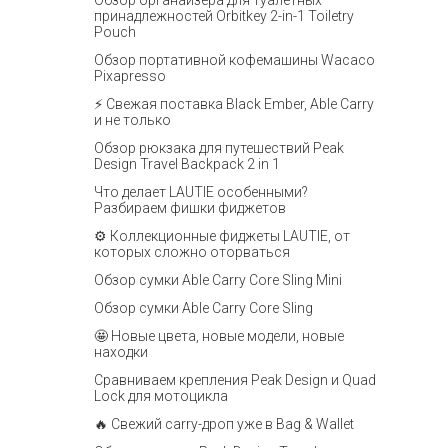
Обзор органайзера для туалетных
принадлежностей Orbitkey 2-in-1 Toiletry
Pouch
Обзор портативной кофемашины Wacaco
Pixapresso
⚡ Свежая поставка Black Ember, Able Carry
и не только
Обзор рюкзака для путешествий Peak
Design Travel Backpack 2 in 1
Что делает LAUTIE особенными?
Разбираем фишки фиджетов
⚙️ Коллекционные фиджеты LAUTIE, от
которых сложно оторваться
Обзор сумки Able Carry Core Sling Mini
Обзор сумки Able Carry Core Sling
🤩 Новые цвета, новые модели, новые
находки
Сравниваем крепления Peak Design и Quad
Lock для мотоцикла
🔥 Свежий carry-дроп уже в Bag & Wallet