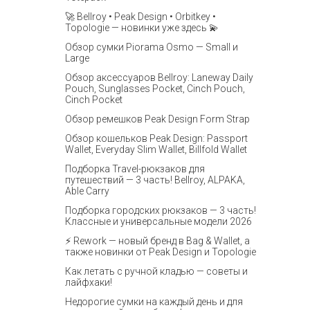
🚀 Bellroy • Peak Design • Orbitkey •
Topologie — новинки уже здесь 💫
Обзор сумки Piorama Osmo — Small и
Large
Обзор аксессуаров Bellroy: Laneway Daily
Pouch, Sunglasses Pocket, Cinch Pouch,
Cinch Pocket
Обзор ремешков Peak Design Form Strap
Обзор кошельков Peak Design: Passport
Wallet, Everyday Slim Wallet, Billfold Wallet
Подборка Travel-рюкзаков для
путешествий — 3 часть! Bellroy, ALPAKA,
Able Carry
Подборка городских рюкзаков — 3 часть!
Классные и универсальные модели 2026
⚡️ Rework — новый бренд в Bag & Wallet, а
также новинки от Peak Design и Topologie
Как летать с ручной кладью — советы и
лайфхаки!
Недорогие сумки на каждый день и для