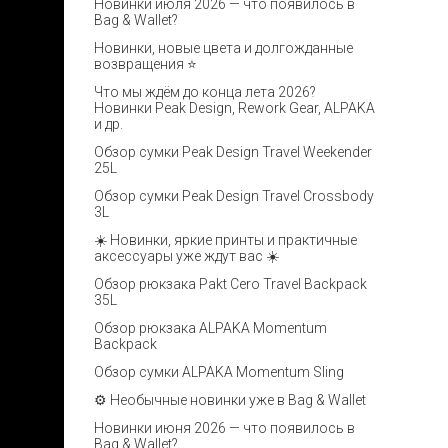
Новинки июля 2026 — что появилось в
Bag & Wallet?
Новинки, новые цвета и долгожданные
возвращения ⭐️
Что мы ждём до конца лета 2026?
Новинки Peak Design, Rework Gear, ALPAKA
и др.
Обзор сумки Peak Design Travel Weekender
25L
Обзор сумки Peak Design Travel Crossbody
3L
☀️ Новинки, яркие принты и практичные
аксессуары уже ждут вас ☀️
Обзор рюкзака Pakt Cero Travel Backpack
35L
Обзор рюкзака ALPAKA Momentum
Backpack
Обзор сумки ALPAKA Momentum Sling
⚙️ Необычные новинки уже в Bag & Wallet
Новинки июня 2026 — что появилось в
Bag & Wallet?