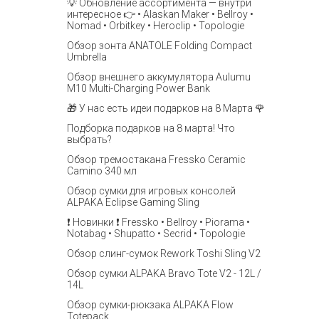
💡 Обновление ассортимента — внутри
интересное 👉 • Alaskan Maker • Bellroy •
Nomad • Orbitkey • Heroclip • Topologie
Обзор зонта ANATOLE Folding Compact
Umbrella
Обзор внешнего аккумулятора Aulumu
M10 Multi-Charging Power Bank
🎁 У нас есть идеи подарков на 8 Марта 🌹
Подборка подарков на 8 марта! Что
выбрать?
Обзор тремостакана Fressko Ceramic
Camino 340 мл
Обзор сумки для игровых консолей
ALPAKA Eclipse Gaming Sling
❗️ Новинки ❗️ Fressko • Bellroy • Piorama •
Notabag • Shupatto • Secrid • Topologie
Обзор слинг-сумок Rework Toshi Sling V2
Обзор сумки ALPAKA Bravo Tote V2 - 12L /
14L
Обзор сумки-рюкзака ALPAKA Flow
Totepack