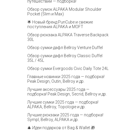
путешествий — подборка!
Обзор сумок ALPAKA Modular Shoulder
Pocket (Slim и Max)
🌟 Новый бренд PunCube и свежие
поступления ALPAKA и MOFT
Обзор рюкзака ALPAKA Traverse Backpack
30L
Обзор сумки-дафл Bellroy Venture Duffel
Обзор сумки-дафл Bellroy Classic Duffel
35L / 45L
Обзор сумки Evergoods Civic Daily Tote 24L
Главные новинки 2025 года — подборка!
Peak Design, Outin, Bellroy и др.
Лучшие аксессуары 2025 года —
подборка! Peak Design, Secrid, Bellroy и др.
Лучшие сумки 2025 года — подборка!
ALPAKA, Bellroy, Topologie и др.
Лучшие рюкзаки 2025 года — подборка!
Sympl, Bellroy, ALPAKA и др.
🎄 Идеи подарков от Bag & Wallet 🎁