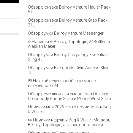
Обзор рюкзака Bellroy Venture Hauler Pack
57L
Обзор рюкзака Bellroy Venture Grab Pack
27L
Обзор сумки Bellroy Venture Messenger
⭐ Новинки ⭐ Bellroy, Topologie, 24Bottles и
Alaskan Maker
Обзор сумки Bellroy Carryology Essentials
Sling 4L
Обзор сумки Evergoods Civic Access Sling
1L
👋 На этой неделе особенно много
интересного 💌
Обзор ремешков для смартфона Orbitkey
Crossbody Phone Strap и Phone Wrist Strap
Новинки мая 2026 — что появилось в Bag
& Wallet?
👀 Новинки недели в Bag & Wallet: Matador,
Bellroy, Topologie, а также пополнения