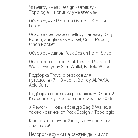
🚀 Bellroy • Peak Design • Orbitkey •
Topologie — новинки уже здесь 💫
Обзор сумки Piorama Osmo — Small и
Large
Обзор аксессуаров Bellroy: Laneway Daily
Pouch, Sunglasses Pocket, Cinch Pouch,
Cinch Pocket
Обзор ремешков Peak Design Form Strap
Обзор кошельков Peak Design: Passport
Wallet, Everyday Slim Wallet, Billfold Wallet
Подборка Travel-рюкзаков для
путешествий — 3 часть! Bellroy, ALPAKA,
Able Carry
Подборка городских рюкзаков — 3 часть!
Классные и универсальные модели 2026
⚡️ Rework — новый бренд в Bag & Wallet, а
также новинки от Peak Design и Topologie
Как летать с ручной кладью — советы и
лайфхаки!
Недорогие сумки на каждый день и для