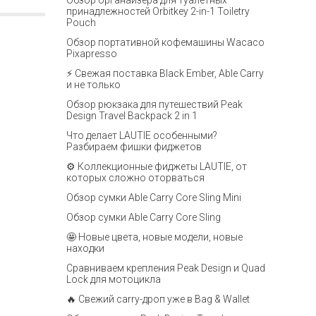
Обзор органайзера для туалетных
принадлежностей Orbitkey 2-in-1 Toiletry
Pouch
Обзор портативной кофемашины Wacaco
Pixapresso
⚡ Свежая поставка Black Ember, Able Carry
и не только
Обзор рюкзака для путешествий Peak
Design Travel Backpack 2 in 1
Что делает LAUTIE особенными?
Разбираем фишки фиджетов
⚙️ Коллекционные фиджеты LAUTIE, от
которых сложно оторваться
Обзор сумки Able Carry Core Sling Mini
Обзор сумки Able Carry Core Sling
🤩 Новые цвета, новые модели, новые
находки
Сравниваем крепления Peak Design и Quad
Lock для мотоцикла
🔥 Свежий carry-дроп уже в Bag & Wallet