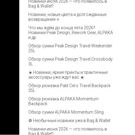
Новинки июля 2026 — что появилось в
Bag & Wallet?
Новинки, новые цвета и долгожданные
возвращения ⭐️
Что мы ждём до конца лета 2026?
Новинки Peak Design, Rework Gear, ALPAKA
и др.
Обзор сумки Peak Design Travel Weekender
25L
Обзор сумки Peak Design Travel Crossbody
3L
☀️ Новинки, яркие принты и практичные
аксессуары уже ждут вас ☀️
Обзор рюкзака Pakt Cero Travel Backpack
35L
Обзор рюкзака ALPAKA Momentum
Backpack
Обзор сумки ALPAKA Momentum Sling
⚙️ Необычные новинки уже в Bag & Wallet
Новинки июня 2026 — что появилось в
Bag & Wallet?