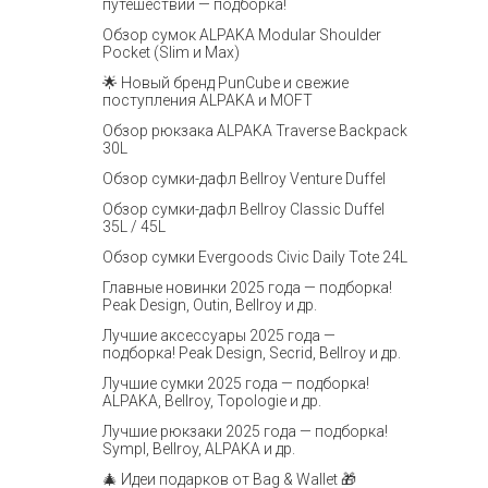
путешествий — подборка!
Обзор сумок ALPAKA Modular Shoulder
Pocket (Slim и Max)
🌟 Новый бренд PunCube и свежие
поступления ALPAKA и MOFT
Обзор рюкзака ALPAKA Traverse Backpack
30L
Обзор сумки-дафл Bellroy Venture Duffel
Обзор сумки-дафл Bellroy Classic Duffel
35L / 45L
Обзор сумки Evergoods Civic Daily Tote 24L
Главные новинки 2025 года — подборка!
Peak Design, Outin, Bellroy и др.
Лучшие аксессуары 2025 года —
подборка! Peak Design, Secrid, Bellroy и др.
Лучшие сумки 2025 года — подборка!
ALPAKA, Bellroy, Topologie и др.
Лучшие рюкзаки 2025 года — подборка!
Sympl, Bellroy, ALPAKA и др.
🎄 Идеи подарков от Bag & Wallet 🎁