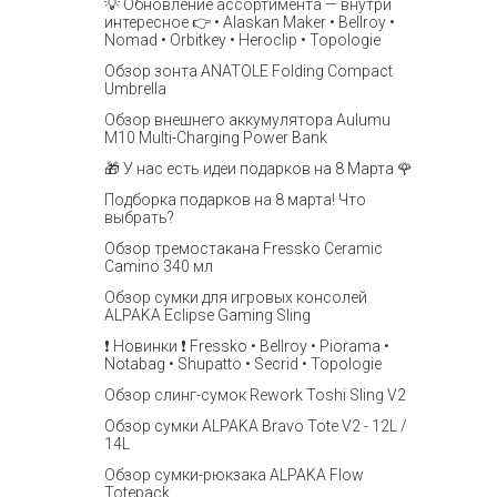
💡 Обновление ассортимента — внутри
интересное 👉 • Alaskan Maker • Bellroy •
Nomad • Orbitkey • Heroclip • Topologie
Обзор зонта ANATOLE Folding Compact
Umbrella
Обзор внешнего аккумулятора Aulumu
M10 Multi-Charging Power Bank
🎁 У нас есть идеи подарков на 8 Марта 🌹
Подборка подарков на 8 марта! Что
выбрать?
Обзор тремостакана Fressko Ceramic
Camino 340 мл
Обзор сумки для игровых консолей
ALPAKA Eclipse Gaming Sling
❗️ Новинки ❗️ Fressko • Bellroy • Piorama •
Notabag • Shupatto • Secrid • Topologie
Обзор слинг-сумок Rework Toshi Sling V2
Обзор сумки ALPAKA Bravo Tote V2 - 12L /
14L
Обзор сумки-рюкзака ALPAKA Flow
Totepack