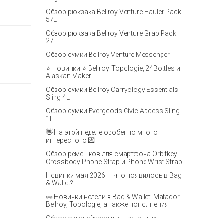
Обзор рюкзака Bellroy Venture Hauler Pack
57L
Обзор рюкзака Bellroy Venture Grab Pack
27L
Обзор сумки Bellroy Venture Messenger
⭐ Новинки ⭐ Bellroy, Topologie, 24Bottles и
Alaskan Maker
Обзор сумки Bellroy Carryology Essentials
Sling 4L
Обзор сумки Evergoods Civic Access Sling
1L
👋 На этой неделе особенно много
интересного 💌
Обзор ремешков для смартфона Orbitkey
Crossbody Phone Strap и Phone Wrist Strap
Новинки мая 2026 — что появилось в Bag
& Wallet?
👀 Новинки недели в Bag & Wallet: Matador,
Bellroy, Topologie, а также пополнения