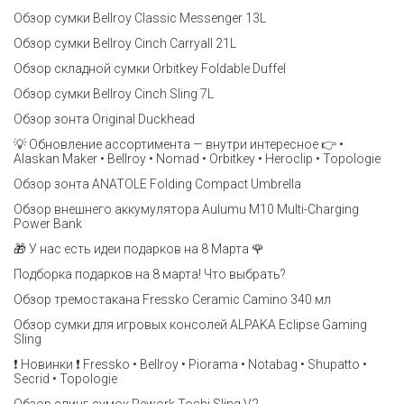
Обзор сумки Bellroy Classic Messenger 13L
Обзор сумки Bellroy Cinch Carryall 21L
Обзор складной сумки Orbitkey Foldable Duffel
Обзор сумки Bellroy Cinch Sling 7L
Обзор зонта Original Duckhead
💡 Обновление ассортимента — внутри интересное 👉 •
Alaskan Maker • Bellroy • Nomad • Orbitkey • Heroclip • Topologie
Обзор зонта ANATOLE Folding Compact Umbrella
Обзор внешнего аккумулятора Aulumu M10 Multi-Charging
Power Bank
🎁 У нас есть идеи подарков на 8 Марта 🌹
Подборка подарков на 8 марта! Что выбрать?
Обзор тремостакана Fressko Ceramic Camino 340 мл
Обзор сумки для игровых консолей ALPAKA Eclipse Gaming
Sling
❗️ Новинки ❗️ Fressko • Bellroy • Piorama • Notabag • Shupatto •
Secrid • Topologie