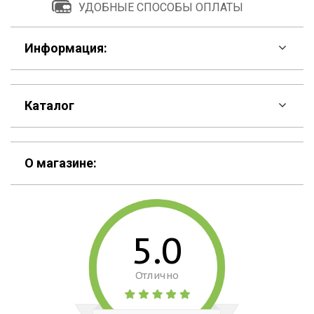
УДОБНЫЕ СПОСОБЫ ОПЛАТЫ
Информация:
F.A.Q
Каталог
Контакты
Скидки
Шоурум
О магазине:
Кошельки
Материалы
Рюкзаки
Способы оплаты
5.0
Сумки
Подарочные сертификаты
Отлично
Для гаджетов
Доставка
Аксессуары
О нас