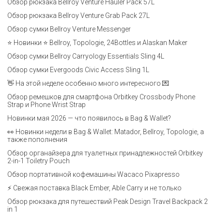
Обзор рюкзака Bellroy Venture Hauler Pack 57L
Обзор рюкзака Bellroy Venture Grab Pack 27L
Обзор сумки Bellroy Venture Messenger
⭐ Новинки ⭐ Bellroy, Topologie, 24Bottles и Alaskan Maker
Обзор сумки Bellroy Carryology Essentials Sling 4L
Обзор сумки Evergoods Civic Access Sling 1L
👋 На этой неделе особенно много интересного 💌
Обзор ремешков для смартфона Orbitkey Crossbody Phone
Strap и Phone Wrist Strap
Новинки мая 2026 — что появилось в Bag & Wallet?
👀 Новинки недели в Bag & Wallet: Matador, Bellroy, Topologie, а
также пополнения
Обзор органайзера для туалетных принадлежностей Orbitkey
2-in-1 Toiletry Pouch
Обзор портативной кофемашины Wacaco Pixapresso
⚡ Свежая поставка Black Ember, Able Carry и не только
Обзор рюкзака для путешествий Peak Design Travel Backpack 2
in 1