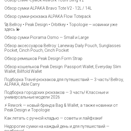
Обзор слинг-сумок Rework Toshi Sling V2
Обзор сумки ALPAKA Bravo Tote V2 - 12L / 14L
Обзор сумки-рюкзака ALPAKA Flow Totepack
🚀 Bellroy • Peak Design • Orbitkey • Topologie — новинки уже
здесь 💫
Обзор сумки Piorama Osmo — Small и Large
Обзор аксессуаров Bellroy: Laneway Daily Pouch, Sunglasses
Pocket, Cinch Pouch, Cinch Pocket
Обзор ремешков Peak Design Form Strap
Обзор кошельков Peak Design: Passport Wallet, Everyday Slim
Wallet, Billfold Wallet
Подборка Travel-рюкзаков для путешествий — 3 часть! Bellroy,
ALPAKA, Able Carry
Подборка городских рюкзаков — 3 часть! Классные и
универсальные модели 2026
⚡️ Rework — новый бренд в Bag & Wallet, а также новинки от
Peak Design и Topologie
Как летать с ручной кладью — советы и лайфхаки!
Недорогие сумки на каждый день и для путешествий —