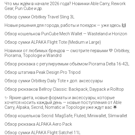
Что мы ждём в начале 2026 года? Новинки Able Carry, Rework
Gear, Pun Cube и др.
Обзор сумки Orbitkey Travel Sling 3L
Новые решения для города, работы и поездок — уже здесь 🙌
Обзор кошельков PunCube Mech Wallet — Wasteland и Horizon
Обзор сумки ALPAKA Flight Tote (Medium и Large)
Новинки от любимых брендов — смотрите первыми 💛 Orbitkey,
Piorama, Topologie и Wandrd
Обзор рюкзака с регулируемым объёмом Piorama Delta 16-42L
Обзор штатива Peak Design Pro Tripod
Обзор сумки Orbitkey Daily Tote + доп. аксессуары
Обзор рюкзаков Bellroy Classic: Backpack, Daypack и Rolltop
✨ Яркие цвета, новые форматы и аксессуары, которые
хочется носить каждый день — новые поступления от Able
Carry, Alpaka, Secrid, Nomatic и Topologie уже ждут вас 🌟
Обзор кошельков Secrid: MagSafe, Fluted, Miniwallet, Slimwallet
Обзор рюкзака ALPAKA Aero Pack
Обзор сумки ALPAKA Flight Satchel 11L