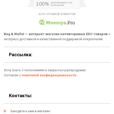
100%
рекомендуют эту
компанию
Новинки
Отзывы о Bag & Wallet
4230 ОТЗЫВОВ КЛИЕНТОВ
Популярные товары
Блог
Подарки
Гарантия
Bag & Wallet — интернет-магазин неповторимых EDC-товаров
с
экспресс-доставкой и качественной поддержкой покупателей.
Условия возврата
Оферта
Рассылка:
Политика конфиденциальности
Хочу знать о пополнениях и закрытых распродажах:
Личный кабинет
Согласен с
политикой конфиденциальности
Контакты:
Заходите к нам в магазин: