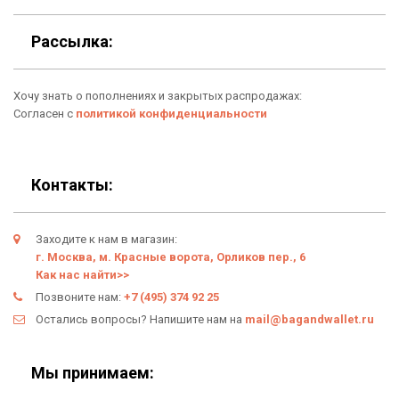
Для гаджетов
Доставка
Рассылка:
Аксессуары
О нас
Хочу знать о пополнениях и закрытых распродажах:
Новинки
Отзывы о Bag & Wallet
Согласен с
политикой конфиденциальности
Популярные товары
Блог
Подарки
Гарантия
Контакты:
Условия возврата
Заходите к нам в магазин:
Оферта
г. Москва, м. Красные ворота, Орликов пер., 6
Как нас найти>>
Политика конфиденциальности
Позвоните нам:
+7 (495) 374 92 25
Остались вопросы? Напишите нам на
mail@bagandwallet.ru
Личный кабинет
Мы принимаем: