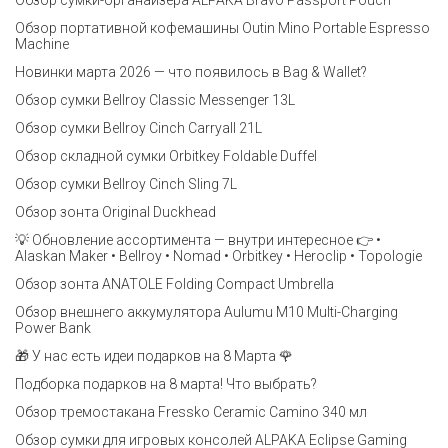
Обзор сумки-органайзера ALPAKA Bravo Passport Pouch
Обзор портативной кофемашины Outin Mino Portable Espresso
Machine
Новинки марта 2026 — что появилось в Bag & Wallet?
Обзор сумки Bellroy Classic Messenger 13L
Обзор сумки Bellroy Cinch Carryall 21L
Обзор складной сумки Orbitkey Foldable Duffel
Обзор сумки Bellroy Cinch Sling 7L
Обзор зонта Original Duckhead
💡 Обновление ассортимента — внутри интересное 👉 •
Alaskan Maker • Bellroy • Nomad • Orbitkey • Heroclip • Topologie
Обзор зонта ANATOLE Folding Compact Umbrella
Обзор внешнего аккумулятора Aulumu M10 Multi-Charging
Power Bank
🎁 У нас есть идеи подарков на 8 Марта 🌹
Подборка подарков на 8 марта! Что выбрать?
Обзор тремостакана Fressko Ceramic Camino 340 мл
Обзор сумки для игровых консолей ALPAKA Eclipse Gaming