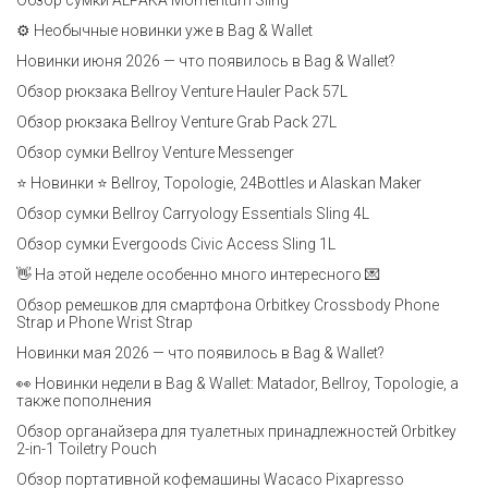
Обзор сумки ALPAKA Momentum Sling
⚙️ Необычные новинки уже в Bag & Wallet
Новинки июня 2026 — что появилось в Bag & Wallet?
Обзор рюкзака Bellroy Venture Hauler Pack 57L
Обзор рюкзака Bellroy Venture Grab Pack 27L
Обзор сумки Bellroy Venture Messenger
⭐ Новинки ⭐ Bellroy, Topologie, 24Bottles и Alaskan Maker
Обзор сумки Bellroy Carryology Essentials Sling 4L
Обзор сумки Evergoods Civic Access Sling 1L
👋 На этой неделе особенно много интересного 💌
Обзор ремешков для смартфона Orbitkey Crossbody Phone
Strap и Phone Wrist Strap
Новинки мая 2026 — что появилось в Bag & Wallet?
👀 Новинки недели в Bag & Wallet: Matador, Bellroy, Topologie, а
также пополнения
Обзор органайзера для туалетных принадлежностей Orbitkey
2-in-1 Toiletry Pouch
Обзор портативной кофемашины Wacaco Pixapresso