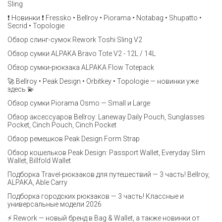
Sling
❗️ Новинки ❗️ Fressko • Bellroy • Piorama • Notabag • Shupatto •
Secrid • Topologie
Обзор слинг-сумок Rework Toshi Sling V2
Обзор сумки ALPAKA Bravo Tote V2 - 12L / 14L
Обзор сумки-рюкзака ALPAKA Flow Totepack
🚀 Bellroy • Peak Design • Orbitkey • Topologie — новинки уже
здесь 💫
Обзор сумки Piorama Osmo — Small и Large
Обзор аксессуаров Bellroy: Laneway Daily Pouch, Sunglasses
Pocket, Cinch Pouch, Cinch Pocket
Обзор ремешков Peak Design Form Strap
Обзор кошельков Peak Design: Passport Wallet, Everyday Slim
Wallet, Billfold Wallet
Подборка Travel-рюкзаков для путешествий — 3 часть! Bellroy,
ALPAKA, Able Carry
Подборка городских рюкзаков — 3 часть! Классные и
универсальные модели 2026
⚡️ Rework — новый бренд в Bag & Wallet, а также новинки от