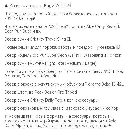
🎄 Идеи подарков от Bag & Wallet 🎁
Что подарить на Новый год — подборка классных товаров
2025/2026 года!
Что мы ждём в начале 2026 года? Новинки Able Carry, Rework
Gear, Pun Cube и др.
Обзор сумки Orbitkey Travel Sling 3L
Новые решения для города, работы и поездок — уже здесь 🙌
Обзор кошельков PunCube Mech Wallet — Wasteland и Horizon
Обзор сумки ALPAKA Flight Tote (Medium и Large)
Новинки от любимых брендов — смотрите первыми 💛 Orbitkey,
Piorama, Topologie и Wandrd
Обзор рюкзака с регулируемым объёмом Piorama Delta 16-42L
Обзор штатива Peak Design Pro Tripod
Обзор сумки Orbitkey Daily Tote + доп. аксессуары
Обзор рюкзаков Bellroy Classic: Backpack, Daypack и Rolltop
✨ Яркие цвета, новые форматы и аксессуары, которые
хочется носить каждый день — новые поступления от Able
Carry, Alpaka, Secrid, Nomatic и Topologie уже ждут вас 🌟