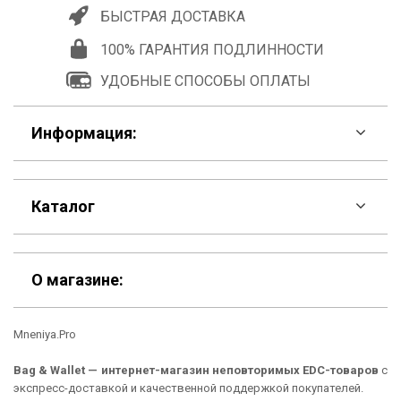
БЫСТРАЯ ДОСТАВКА
100% ГАРАНТИЯ ПОДЛИННОСТИ
УДОБНЫЕ СПОСОБЫ ОПЛАТЫ
Информация:
F.A.Q
Каталог
Контакты
Скидки
Шоурум
О магазине:
Кошельки
Материалы
Mneniya.Pro
Рюкзаки
Способы оплаты
Bag & Wallet — интернет-магазин неповторимых EDC-товаров
с
Сумки
Подарочные сертификаты
экспресс-доставкой и качественной поддержкой покупателей.