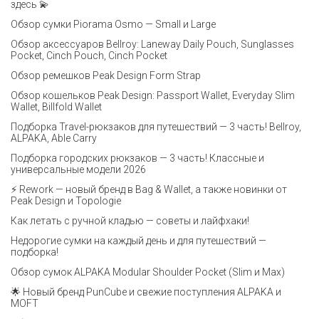
здесь 💫
Обзор сумки Piorama Osmo — Small и Large
Обзор аксессуаров Bellroy: Laneway Daily Pouch, Sunglasses
Pocket, Cinch Pouch, Cinch Pocket
Обзор ремешков Peak Design Form Strap
Обзор кошельков Peak Design: Passport Wallet, Everyday Slim
Wallet, Billfold Wallet
Подборка Travel-рюкзаков для путешествий — 3 часть! Bellroy,
ALPAKA, Able Carry
Подборка городских рюкзаков — 3 часть! Классные и
универсальные модели 2026
⚡️ Rework — новый бренд в Bag & Wallet, а также новинки от
Peak Design и Topologie
Как летать с ручной кладью — советы и лайфхаки!
Недорогие сумки на каждый день и для путешествий —
подборка!
Обзор сумок ALPAKA Modular Shoulder Pocket (Slim и Max)
🌟 Новый бренд PunCube и свежие поступления ALPAKA и
MOFT