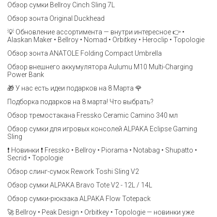
Обзор сумки Bellroy Cinch Sling 7L
Обзор зонта Original Duckhead
💡 Обновление ассортимента — внутри интересное 👉 •
Alaskan Maker • Bellroy • Nomad • Orbitkey • Heroclip • Topologie
Обзор зонта ANATOLE Folding Compact Umbrella
Обзор внешнего аккумулятора Aulumu M10 Multi-Charging
Power Bank
🎁 У нас есть идеи подарков на 8 Марта 🌹
Подборка подарков на 8 марта! Что выбрать?
Обзор тремостакана Fressko Ceramic Camino 340 мл
Обзор сумки для игровых консолей ALPAKA Eclipse Gaming
Sling
❗️ Новинки ❗️ Fressko • Bellroy • Piorama • Notabag • Shupatto •
Secrid • Topologie
Обзор слинг-сумок Rework Toshi Sling V2
Обзор сумки ALPAKA Bravo Tote V2 - 12L / 14L
Обзор сумки-рюкзака ALPAKA Flow Totepack
🚀 Bellroy • Peak Design • Orbitkey • Topologie — новинки уже