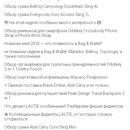
Обзор сумки Bellroy Carryology Essentials Sling 4L
Обзор сумки Evergoods Civic Access Sling 1L
👋 На этой неделе особенно много интересного 💌
Обзор ремешков для смартфона Orbitkey Crossbody Phone
Strap и Phone Wrist Strap
Новинки мая 2026 — что появилось в Bag & Wallet?
👀 Новинки недели в Bag & Wallet: Matador, Bellroy, Topologie, а
также пополнения
Обзор органайзера для туалетных принадлежностей Orbitkey
2-in-1 Toiletry Pouch
Обзор портативной кофемашины Wacaco Pixapresso
⚡ Свежая поставка Black Ember, Able Carry и не только
Обзор рюкзака для путешествий Peak Design Travel Backpack 2
in 1
Что делает LAUTIE особенными? Разбираем фишки фиджетов
⚙️ Коллекционные фиджеты LAUTIE, от которых сложно
оторваться
Обзор сумки Able Carry Core Sling Mini