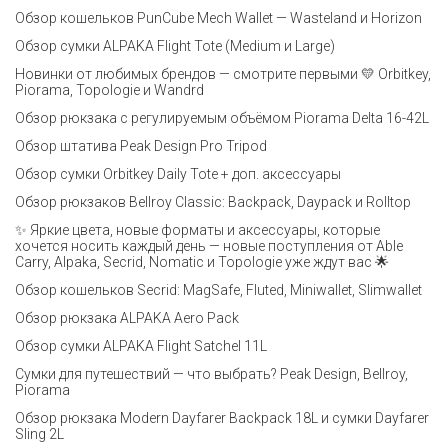
Обзор кошельков PunCube Mech Wallet — Wasteland и Horizon
Обзор сумки ALPAKA Flight Tote (Medium и Large)
Новинки от любимых брендов — смотрите первыми 💛 Orbitkey,
Piorama, Topologie и Wandrd
Обзор рюкзака с регулируемым объёмом Piorama Delta 16-42L
Обзор штатива Peak Design Pro Tripod
Обзор сумки Orbitkey Daily Tote + доп. аксессуары
Обзор рюкзаков Bellroy Classic: Backpack, Daypack и Rolltop
✨ Яркие цвета, новые форматы и аксессуары, которые
хочется носить каждый день — новые поступления от Able
Carry, Alpaka, Secrid, Nomatic и Topologie уже ждут вас 🌟
Обзор кошельков Secrid: MagSafe, Fluted, Miniwallet, Slimwallet
Обзор рюкзака ALPAKA Aero Pack
Обзор сумки ALPAKA Flight Satchel 11L
Сумки для путешествий — что выбрать? Peak Design, Bellroy,
Piorama
Обзор рюкзака Modern Dayfarer Backpack 18L и сумки Dayfarer
Sling 2L