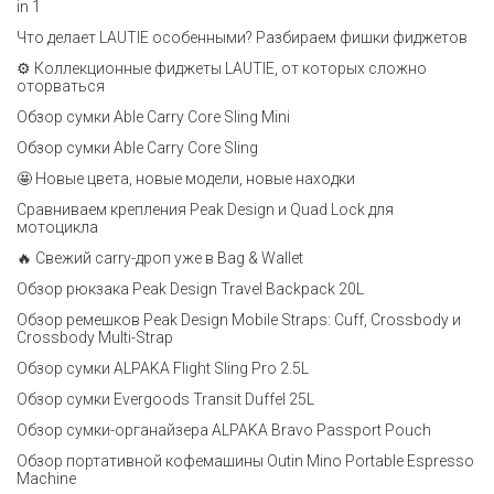
in 1
Что делает LAUTIE особенными? Разбираем фишки фиджетов
⚙️ Коллекционные фиджеты LAUTIE, от которых сложно
оторваться
Обзор сумки Able Carry Core Sling Mini
Обзор сумки Able Carry Core Sling
🤩 Новые цвета, новые модели, новые находки
Сравниваем крепления Peak Design и Quad Lock для
мотоцикла
🔥 Свежий carry-дроп уже в Bag & Wallet
Обзор рюкзака Peak Design Travel Backpack 20L
Обзор ремешков Peak Design Mobile Straps: Cuff, Crossbody и
Crossbody Multi-Strap
Обзор сумки ALPAKA Flight Sling Pro 2.5L
Обзор сумки Evergoods Transit Duffel 25L
Обзор сумки-органайзера ALPAKA Bravo Passport Pouch
Обзор портативной кофемашины Outin Mino Portable Espresso
Machine