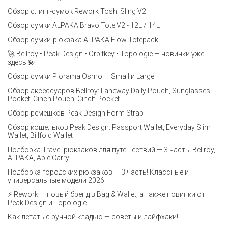
Обзор слинг-сумок Rework Toshi Sling V2
Обзор сумки ALPAKA Bravo Tote V2 - 12L / 14L
Обзор сумки-рюкзака ALPAKA Flow Totepack
🚀 Bellroy • Peak Design • Orbitkey • Topologie — новинки уже
здесь 💫
Обзор сумки Piorama Osmo — Small и Large
Обзор аксессуаров Bellroy: Laneway Daily Pouch, Sunglasses
Pocket, Cinch Pouch, Cinch Pocket
Обзор ремешков Peak Design Form Strap
Обзор кошельков Peak Design: Passport Wallet, Everyday Slim
Wallet, Billfold Wallet
Подборка Travel-рюкзаков для путешествий — 3 часть! Bellroy,
ALPAKA, Able Carry
Подборка городских рюкзаков — 3 часть! Классные и
универсальные модели 2026
⚡️ Rework — новый бренд в Bag & Wallet, а также новинки от
Peak Design и Topologie
Как летать с ручной кладью — советы и лайфхаки!