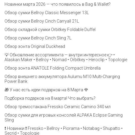
Новинки марта 2026 — что появилось в Bag & Wallet?
Обзор сумки Bellroy Classic Messenger 13L
Обзор сумки Bellroy Cinch Carryall 21L
Обзор складной сумки Orbitkey Foldable Duffel
Обзор сумки Bellroy Cinch Sling 7L
Обзор зонта Original Duckhead
💡 Обновление ассортимента — внутри интересное 👉 •
Alaskan Maker • Bellroy • Nomad • Orbitkey • Heroclip • Topologie
Обзор зонта ANATOLE Folding Compact Umbrella
Обзор внешнего аккумулятора Aulumu M10 Multi-Charging
Power Bank
🎁 У нас есть идеи подарков на 8 Марта 🌹
Подборка подарков на 8 марта! Что выбрать?
Обзор тремостакана Fressko Ceramic Camino 340 мл
Обзор сумки для игровых консолей ALPAKA Eclipse Gaming
Sling
❗️ Новинки ❗️ Fressko • Bellroy • Piorama • Notabag • Shupatto •
Secrid • Topologie