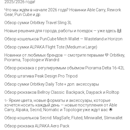
2025/2026 года!
Что мы ждём в начале 2026 года? Новинки Able Carry, Rework
Gear, Pun Cube и др.
Обзор сумки Orbitkey Travel Sling 3L
Новые решения для города, работы и поездок — уже здесь 🙌
Обзор кошельков PunCube Mech Wallet — Wasteland и Horizon
Обзор сумки ALPAKA Flight Tote (Medium и Large)
Новинки от любимых брендов — смотрите первыми 💛 Orbitkey,
Piorama, Topologie и Wandrd
Обзор рюкзака с регулируемым объёмом Piorama Delta 16-42L
Обзор штатива Peak Design Pro Tripod
Обзор сумки Orbitkey Daily Tote + доп. аксессуары
Обзор рюкзаков Bellroy Classic: Backpack, Daypack и Rolltop
✨ Яркие цвета, новые форматы и аксессуары, которые
хочется носить каждый день — новые поступления от Able
Carry, Alpaka, Secrid, Nomatic и Topologie уже ждут вас 🌟
Обзор кошельков Secrid: MagSafe, Fluted, Miniwallet, Slimwallet
Обзор рюкзака ALPAKA Aero Pack