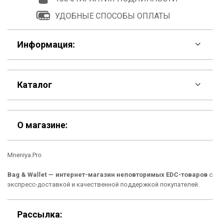
УДОБНЫЕ СПОСОБЫ ОПЛАТЫ
Информация:
F.A.Q
Каталог
Контакты
Скидки
Шоурум
О магазине:
Кошельки
Материалы
Mneniya.Pro
Рюкзаки
Способы оплаты
Bag & Wallet — интернет-магазин неповторимых EDC-товаров
с
Сумки
Подарочные сертификаты
экспресс-доставкой и качественной поддержкой покупателей.
Для гаджетов
Доставка
Рассылка: