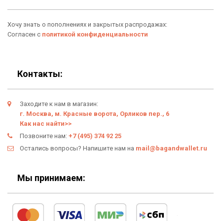
Аксессуары
О нас
Хочу знать о пополнениях и закрытых распродажах:
Новинки
Отзывы о Bag & Wallet
Согласен с
политикой конфиденциальности
Популярные товары
Блог
Подарки
Гарантия
Контакты:
Условия возврата
Заходите к нам в магазин:
Оферта
г. Москва, м. Красные ворота, Орликов пер., 6
Как нас найти>>
Политика конфиденциальности
Позвоните нам:
+7 (495) 374 92 25
Остались вопросы? Напишите нам на
mail@bagandwallet.ru
Личный кабинет
Мы принимаем: