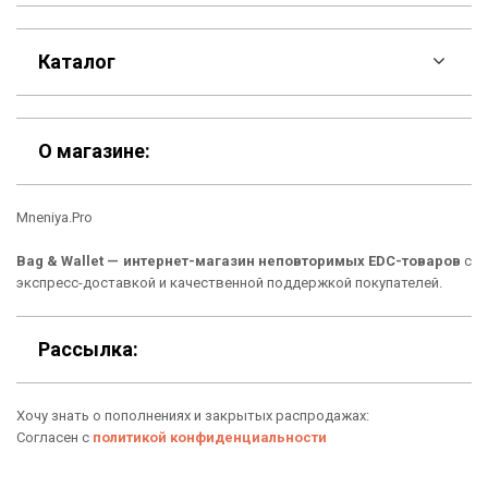
F.A.Q
Каталог
Контакты
Скидки
Шоурум
О магазине:
Кошельки
Материалы
Mneniya.Pro
Рюкзаки
Способы оплаты
Bag & Wallet — интернет-магазин неповторимых EDC-товаров
с
Сумки
Подарочные сертификаты
экспресс-доставкой и качественной поддержкой покупателей.
Для гаджетов
Доставка
Рассылка:
Аксессуары
О нас
Хочу знать о пополнениях и закрытых распродажах:
Новинки
Отзывы о Bag & Wallet
Согласен с
политикой конфиденциальности
Популярные товары
Блог