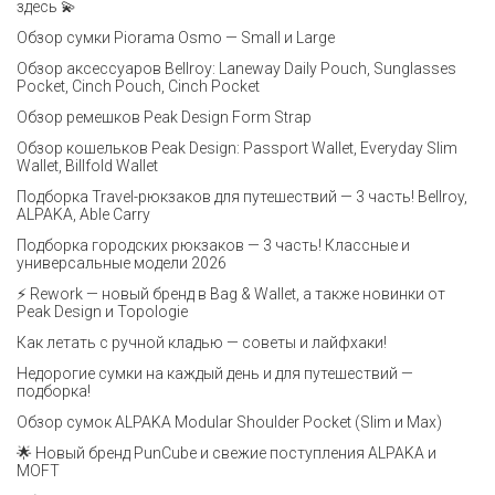
здесь 💫
Обзор сумки Piorama Osmo — Small и Large
Обзор аксессуаров Bellroy: Laneway Daily Pouch, Sunglasses
Pocket, Cinch Pouch, Cinch Pocket
Обзор ремешков Peak Design Form Strap
Обзор кошельков Peak Design: Passport Wallet, Everyday Slim
Wallet, Billfold Wallet
Подборка Travel-рюкзаков для путешествий — 3 часть! Bellroy,
ALPAKA, Able Carry
Подборка городских рюкзаков — 3 часть! Классные и
универсальные модели 2026
⚡️ Rework — новый бренд в Bag & Wallet, а также новинки от
Peak Design и Topologie
Как летать с ручной кладью — советы и лайфхаки!
Недорогие сумки на каждый день и для путешествий —
подборка!
Обзор сумок ALPAKA Modular Shoulder Pocket (Slim и Max)
🌟 Новый бренд PunCube и свежие поступления ALPAKA и
MOFT