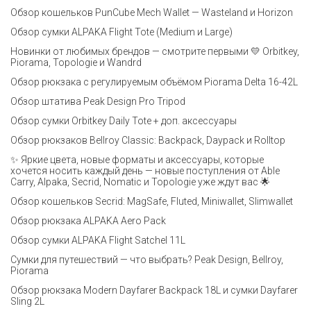
Обзор кошельков PunCube Mech Wallet — Wasteland и Horizon
Обзор сумки ALPAKA Flight Tote (Medium и Large)
Новинки от любимых брендов — смотрите первыми 💛 Orbitkey,
Piorama, Topologie и Wandrd
Обзор рюкзака с регулируемым объёмом Piorama Delta 16-42L
Обзор штатива Peak Design Pro Tripod
Обзор сумки Orbitkey Daily Tote + доп. аксессуары
Обзор рюкзаков Bellroy Classic: Backpack, Daypack и Rolltop
✨ Яркие цвета, новые форматы и аксессуары, которые
хочется носить каждый день — новые поступления от Able
Carry, Alpaka, Secrid, Nomatic и Topologie уже ждут вас 🌟
Обзор кошельков Secrid: MagSafe, Fluted, Miniwallet, Slimwallet
Обзор рюкзака ALPAKA Aero Pack
Обзор сумки ALPAKA Flight Satchel 11L
Сумки для путешествий — что выбрать? Peak Design, Bellroy,
Piorama
Обзор рюкзака Modern Dayfarer Backpack 18L и сумки Dayfarer
Sling 2L