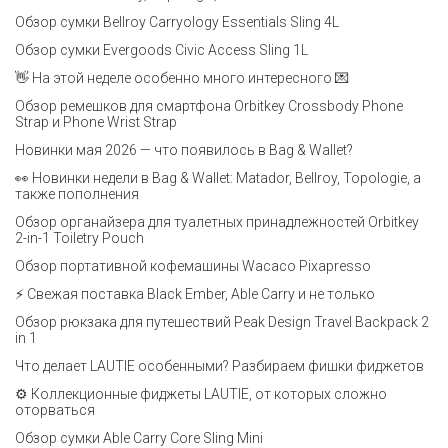
Обзор сумки Bellroy Carryology Essentials Sling 4L
Обзор сумки Evergoods Civic Access Sling 1L
👋 На этой неделе особенно много интересного 💌
Обзор ремешков для смартфона Orbitkey Crossbody Phone
Strap и Phone Wrist Strap
Новинки мая 2026 — что появилось в Bag & Wallet?
👀 Новинки недели в Bag & Wallet: Matador, Bellroy, Topologie, а
также пополнения
Обзор органайзера для туалетных принадлежностей Orbitkey
2-in-1 Toiletry Pouch
Обзор портативной кофемашины Wacaco Pixapresso
⚡ Свежая поставка Black Ember, Able Carry и не только
Обзор рюкзака для путешествий Peak Design Travel Backpack 2
in 1
Что делает LAUTIE особенными? Разбираем фишки фиджетов
⚙️ Коллекционные фиджеты LAUTIE, от которых сложно
оторваться
Обзор сумки Able Carry Core Sling Mini