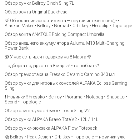
Обзор сумки Bellroy Cinch Sling 7L
Обзор зонта Original Duckhead
💡 Обновление ассортимента — внутри интересное 👉 •
Alaskan Maker • Bellroy • Nomad • Orbitkey • Heroclip • Topologie
Обзор зонта ANATOLE Folding Compact Umbrella
Обзор внешнего аккумулятора Aulumu M10 Multi-Charging
Power Bank
🎁 У нас есть идеи подарков на 8 Марта 🌹
Подборка подарков на 8 марта! Что выбрать?
Обзор тремостакана Fressko Ceramic Camino 340 мл
Обзор сумки для игровых консолей ALPAKA Eclipse Gaming
Sling
❗️ Новинки ❗️ Fressko • Bellroy • Piorama • Notabag • Shupatto •
Secrid • Topologie
Обзор слинг-сумок Rework Toshi Sling V2
Обзор сумки ALPAKA Bravo Tote V2 - 12L / 14L
Обзор сумки-рюкзака ALPAKA Flow Totepack
🚀 Bellroy • Peak Design • Orbitkey • Topologie — новинки уже