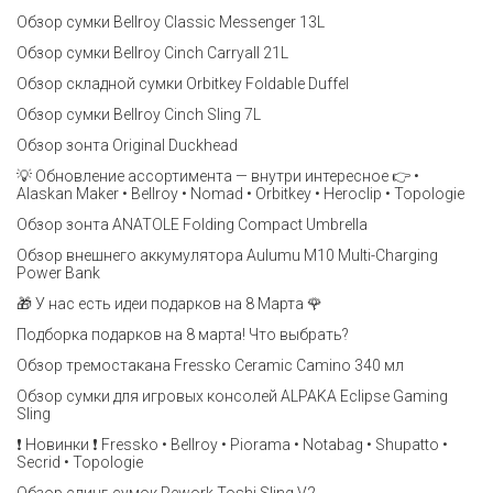
Обзор сумки Bellroy Classic Messenger 13L
Обзор сумки Bellroy Cinch Carryall 21L
Обзор складной сумки Orbitkey Foldable Duffel
Обзор сумки Bellroy Cinch Sling 7L
Обзор зонта Original Duckhead
💡 Обновление ассортимента — внутри интересное 👉 •
Alaskan Maker • Bellroy • Nomad • Orbitkey • Heroclip • Topologie
Обзор зонта ANATOLE Folding Compact Umbrella
Обзор внешнего аккумулятора Aulumu M10 Multi-Charging
Power Bank
🎁 У нас есть идеи подарков на 8 Марта 🌹
Подборка подарков на 8 марта! Что выбрать?
Обзор тремостакана Fressko Ceramic Camino 340 мл
Обзор сумки для игровых консолей ALPAKA Eclipse Gaming
Sling
❗️ Новинки ❗️ Fressko • Bellroy • Piorama • Notabag • Shupatto •
Secrid • Topologie