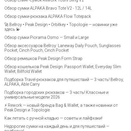
Обзор слинг-сумок Rework Toshi Sling V2
Обзор сумки ALPAKA Bravo Tote V2 - 12L / 14L
Обзор сумки-рюкзака ALPAKA Flow Totepack
🚀 Bellroy • Peak Design • Orbitkey • Topologie — новинки уже
здесь 💫
Обзор сумки Piorama Osmo — Small и Large
Обзор аксессуаров Bellroy: Laneway Daily Pouch, Sunglasses
Pocket, Cinch Pouch, Cinch Pocket
Обзор ремешков Peak Design Form Strap
Обзор кошельков Peak Design: Passport Wallet, Everyday Slim
Wallet, Billfold Wallet
Подборка Travel-рюкзаков для путешествий — 3 часть! Bellroy,
ALPAKA, Able Carry
Подборка городских рюкзаков — 3 часть! Классные и
универсальные модели 2026
⚡️ Rework — новый бренд в Bag & Wallet, а также новинки от
Peak Design и Topologie
Как летать с ручной кладью — советы и лайфхаки!
Недорогие сумки на каждый день и для путешествий —