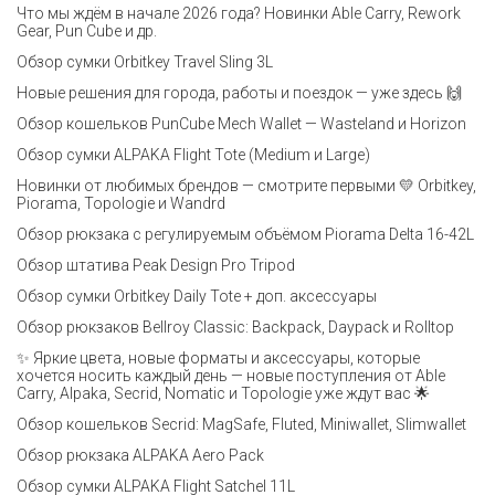
Что мы ждём в начале 2026 года? Новинки Able Carry, Rework
Gear, Pun Cube и др.
Обзор сумки Orbitkey Travel Sling 3L
Новые решения для города, работы и поездок — уже здесь 🙌
Обзор кошельков PunCube Mech Wallet — Wasteland и Horizon
Обзор сумки ALPAKA Flight Tote (Medium и Large)
Новинки от любимых брендов — смотрите первыми 💛 Orbitkey,
Piorama, Topologie и Wandrd
Обзор рюкзака с регулируемым объёмом Piorama Delta 16-42L
Обзор штатива Peak Design Pro Tripod
Обзор сумки Orbitkey Daily Tote + доп. аксессуары
Обзор рюкзаков Bellroy Classic: Backpack, Daypack и Rolltop
✨ Яркие цвета, новые форматы и аксессуары, которые
хочется носить каждый день — новые поступления от Able
Carry, Alpaka, Secrid, Nomatic и Topologie уже ждут вас 🌟
Обзор кошельков Secrid: MagSafe, Fluted, Miniwallet, Slimwallet
Обзор рюкзака ALPAKA Aero Pack
Обзор сумки ALPAKA Flight Satchel 11L