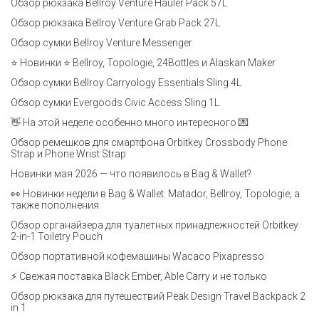
Обзор рюкзака Bellroy Venture Hauler Pack 57L
Обзор рюкзака Bellroy Venture Grab Pack 27L
Обзор сумки Bellroy Venture Messenger
⭐ Новинки ⭐ Bellroy, Topologie, 24Bottles и Alaskan Maker
Обзор сумки Bellroy Carryology Essentials Sling 4L
Обзор сумки Evergoods Civic Access Sling 1L
👋 На этой неделе особенно много интересного 💌
Обзор ремешков для смартфона Orbitkey Crossbody Phone
Strap и Phone Wrist Strap
Новинки мая 2026 — что появилось в Bag & Wallet?
👀 Новинки недели в Bag & Wallet: Matador, Bellroy, Topologie, а
также пополнения
Обзор органайзера для туалетных принадлежностей Orbitkey
2-in-1 Toiletry Pouch
Обзор портативной кофемашины Wacaco Pixapresso
⚡ Свежая поставка Black Ember, Able Carry и не только
Обзор рюкзака для путешествий Peak Design Travel Backpack 2
in 1