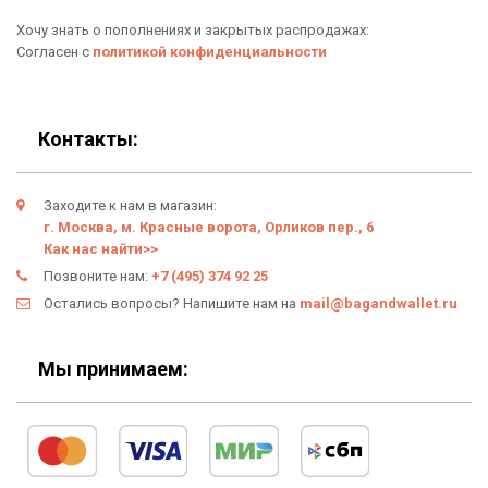
Хочу знать о пополнениях и закрытых распродажах:
Новинки
Отзывы о Bag & Wallet
Согласен с
политикой конфиденциальности
Популярные товары
Блог
Подарки
Гарантия
Контакты:
Условия возврата
Заходите к нам в магазин:
Оферта
г. Москва, м. Красные ворота, Орликов пер., 6
Как нас найти>>
Политика конфиденциальности
Позвоните нам:
+7 (495) 374 92 25
Остались вопросы? Напишите нам на
mail@bagandwallet.ru
Личный кабинет
Мы принимаем: