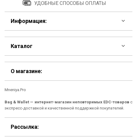
УДОБНЫЕ СПОСОБЫ ОПЛАТЫ
Информация:
F.A.Q
Каталог
Контакты
Скидки
Шоурум
О магазине:
Кошельки
Материалы
Mneniya.Pro
Рюкзаки
Способы оплаты
Bag & Wallet — интернет-магазин неповторимых EDC-товаров
с
Сумки
Подарочные сертификаты
экспресс-доставкой и качественной поддержкой покупателей.
Для гаджетов
Доставка
Рассылка:
Аксессуары
О нас