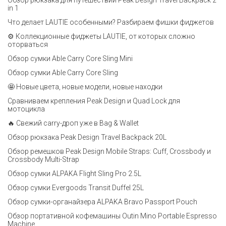
Обзор рюкзака для путешествий Peak Design Travel Backpack 2
in 1
Что делает LAUTIE особенными? Разбираем фишки фиджетов
⚙️ Коллекционные фиджеты LAUTIE, от которых сложно
оторваться
Обзор сумки Able Carry Core Sling Mini
Обзор сумки Able Carry Core Sling
🤩 Новые цвета, новые модели, новые находки
Сравниваем крепления Peak Design и Quad Lock для
мотоцикла
🔥 Свежий carry-дроп уже в Bag & Wallet
Обзор рюкзака Peak Design Travel Backpack 20L
Обзор ремешков Peak Design Mobile Straps: Cuff, Crossbody и
Crossbody Multi-Strap
Обзор сумки ALPAKA Flight Sling Pro 2.5L
Обзор сумки Evergoods Transit Duffel 25L
Обзор сумки-органайзера ALPAKA Bravo Passport Pouch
Обзор портативной кофемашины Outin Mino Portable Espresso
Machine