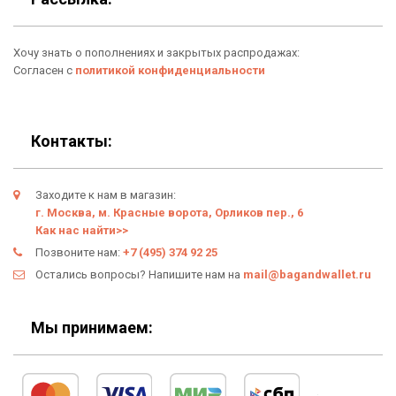
Аксессуары
О нас
Хочу знать о пополнениях и закрытых распродажах:
Новинки
Отзывы о Bag & Wallet
Согласен с
политикой конфиденциальности
Популярные товары
Блог
Подарки
Гарантия
Контакты:
Условия возврата
Заходите к нам в магазин:
Оферта
г. Москва, м. Красные ворота, Орликов пер., 6
Как нас найти>>
Политика конфиденциальности
Позвоните нам:
+7 (495) 374 92 25
Остались вопросы? Напишите нам на
mail@bagandwallet.ru
Личный кабинет
Мы принимаем: