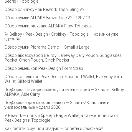
Secrid • Topologie
Обзор слинг-сумок Rework Toshi Sling V2
Обзор сумки ALPAKA Bravo Tote V2 - 12L / 14L
Обзор сумки-рюкзака ALPAKA Flow Totepack
🚀 Bellroy • Peak Design • Orbitkey • Topologie — новинки уже
здесь 💫
Обзор сумки Piorama Osmo — Small и Large
Обзор аксессуаров Bellroy: Laneway Daily Pouch, Sunglasses
Pocket, Cinch Pouch, Cinch Pocket
Обзор ремешков Peak Design Form Strap
Обзор кошельков Peak Design: Passport Wallet, Everyday Slim
Wallet, Billfold Wallet
Подборка Travel-рюкзаков для путешествий — 3 часть! Bellroy,
ALPAKA, Able Carry
Подборка городских рюкзаков — 3 часть! Классные и
универсальные модели 2026
⚡️ Rework — новый бренд в Bag & Wallet, а также новинки от
Peak Design и Topologie
Как летать с ручной кладью — советы и лайфхаки!