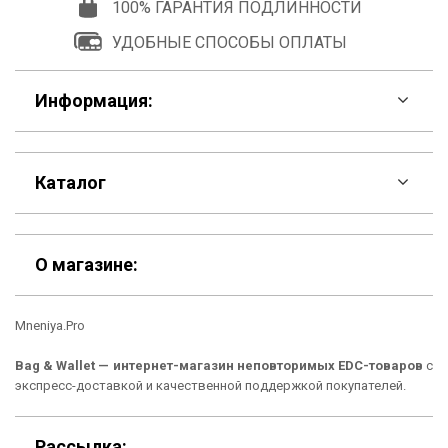
100% ГАРАНТИЯ ПОДЛИННОСТИ
УДОБНЫЕ СПОСОБЫ ОПЛАТЫ
Информация:
F.A.Q
Каталог
Контакты
Скидки
Шоурум
О магазине:
Кошельки
Материалы
Mneniya.Pro
Рюкзаки
Способы оплаты
Bag & Wallet — интернет-магазин неповторимых EDC-товаров
с
Сумки
Подарочные сертификаты
экспресс-доставкой и качественной поддержкой покупателей.
Для гаджетов
Доставка
Рассылка: