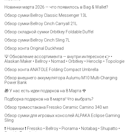
Новинки марта 2026 — что появилось в Bag & Wallet?
Обзор сумки Bellroy Classic Messenger 13L
Обзор сумки Bellroy Cinch Carryall 21L
Обзор складной сумки Orbitkey Foldable Duffel
Обзор сумки Bellroy Cinch Sling 7L
Обзор зонта Original Duckhead
💡 Обновление ассортимента — внутри интересное 👉 •
Alaskan Maker • Bellroy • Nomad • Orbitkey • Heroclip • Topologie
Обзор зонта ANATOLE Folding Compact Umbrella
Обзор внешнего аккумулятора Aulumu M10 Multi-Charging
Power Bank
🎁 У нас есть идеи подарков на 8 Марта 🌹
Подборка подарков на 8 марта! Что выбрать?
Обзор тремостакана Fressko Ceramic Camino 340 мл
Обзор сумки для игровых консолей ALPAKA Eclipse Gaming
Sling
❗️ Новинки ❗️ Fressko • Bellroy • Piorama • Notabag • Shupatto •