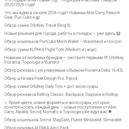
Что подарить на Новый год — подборка классных товаров
2025/2026 года!
Что мы ждём в начале 2026 года? Новинки Able Carry, Rework
Gear, Pun Cube и др.
Обзор сумки Orbitkey Travel Sling 3L
Новые решения для города, работы и поездок — уже здесь 🙌
Обзор кошельков PunCube Mech Wallet — Wasteland и Horizon
Обзор сумки ALPAKA Flight Tote (Medium и Large)
Новинки от любимых брендов — смотрите первыми 💛 Orbitkey,
Piorama, Topologie и Wandrd
Обзор рюкзака с регулируемым объёмом Piorama Delta 16-42L
Обзор штатива Peak Design Pro Tripod
Обзор сумки Orbitkey Daily Tote + доп. аксессуары
Обзор рюкзаков Bellroy Classic: Backpack, Daypack и Rolltop
✨ Яркие цвета, новые форматы и аксессуары, которые
хочется носить каждый день — новые поступления от Able
Carry, Alpaka, Secrid, Nomatic и Topologie уже ждут вас 🌟
Обзор кошельков Secrid: MagSafe, Fluted, Miniwallet, Slimwallet
Обзор рюкзака ALPAKA Aero Pack