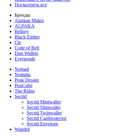
Посмотреть все
Бренды
Alaskan Maker
ALPAKA
Bellroy
Black Ember
Cle
Code of Bell
Dun Wallets
Evergoods
Nomad
Nomatic
Peak Design
PunCube
The Ridge
Secrid
Secrid Miniwallet
Secrid Slimwallet
Secrid Twinwallet
Secrid Cardprotector
Secrid Envelope
Wandrd