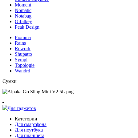
Moment
Nomatic
Notabag
Orbitkey
Peak Design
Piorama
Rains
Rework
Shupatto
Sympl
Topologie
Wandrd
Сумки
Для гаджетов
Категории
Для смартфона
Для ноутбука
Для планшета