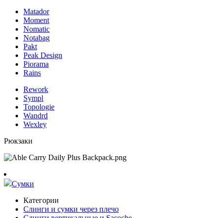
Matador
Moment
Nomatic
Notabag
Pakt
Peak Design
Piorama
Rains
Rework
Sympl
Topologie
Wandrd
Wexley
Рюкзаки
Сумки
Категории
Слинги и сумки через плечо
Слинги вертикальные и Sacoche