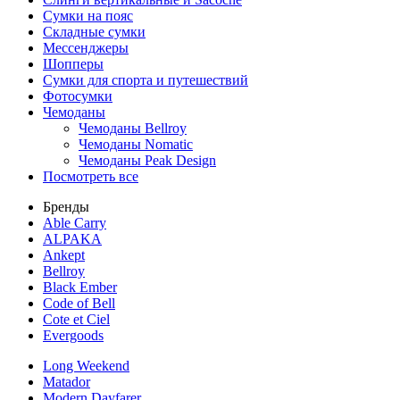
Сумки на пояс
Складные сумки
Мессенджеры
Шопперы
Сумки для спорта и путешествий
Фотосумки
Чемоданы
Чемоданы Bellroy
Чемоданы Nomatic
Чемоданы Peak Design
Посмотреть все
Бренды
Able Carry
ALPAKA
Ankept
Bellroy
Black Ember
Code of Bell
Cote et Ciel
Evergoods
Long Weekend
Matador
Modern Dayfarer