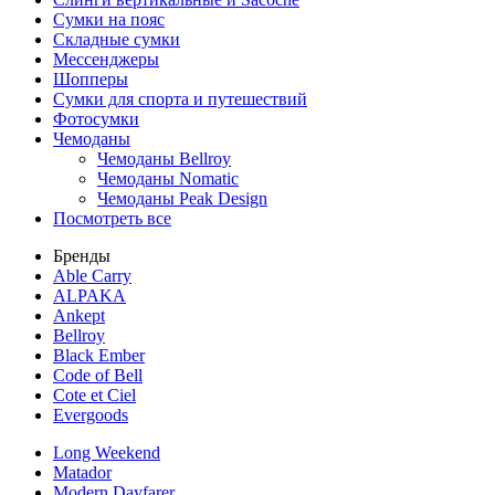
Сумки на пояс
Складные сумки
Мессенджеры
Шопперы
Сумки для спорта и путешествий
Фотосумки
Чемоданы
Чемоданы Bellroy
Чемоданы Nomatic
Чемоданы Peak Design
Посмотреть все
Бренды
Able Carry
ALPAKA
Ankept
Bellroy
Black Ember
Code of Bell
Cote et Ciel
Evergoods
Long Weekend
Matador
Modern Dayfarer