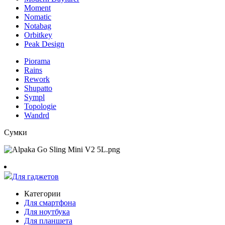
Moment
Nomatic
Notabag
Orbitkey
Peak Design
Piorama
Rains
Rework
Shupatto
Sympl
Topologie
Wandrd
Сумки
Для гаджетов
Категории
Для смартфона
Для ноутбука
Для планшета