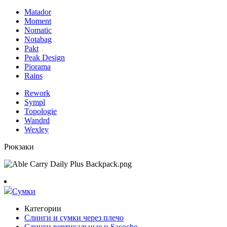
Matador
Moment
Nomatic
Notabag
Pakt
Peak Design
Piorama
Rains
Rework
Sympl
Topologie
Wandrd
Wexley
Рюкзаки
Сумки
Категории
Слинги и сумки через плечо
Слинги вертикальные и Sacoche