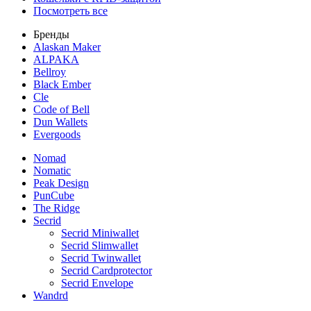
Посмотреть все
Бренды
Alaskan Maker
ALPAKA
Bellroy
Black Ember
Cle
Code of Bell
Dun Wallets
Evergoods
Nomad
Nomatic
Peak Design
PunCube
The Ridge
Secrid
Secrid Miniwallet
Secrid Slimwallet
Secrid Twinwallet
Secrid Cardprotector
Secrid Envelope
Wandrd