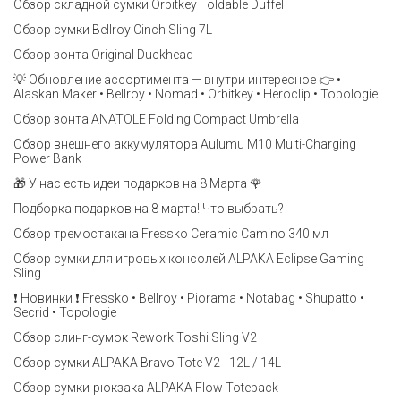
Обзор складной сумки Orbitkey Foldable Duffel
Обзор сумки Bellroy Cinch Sling 7L
Обзор зонта Original Duckhead
💡 Обновление ассортимента — внутри интересное 👉 •
Alaskan Maker • Bellroy • Nomad • Orbitkey • Heroclip • Topologie
Обзор зонта ANATOLE Folding Compact Umbrella
Обзор внешнего аккумулятора Aulumu M10 Multi-Charging
Power Bank
🎁 У нас есть идеи подарков на 8 Марта 🌹
Подборка подарков на 8 марта! Что выбрать?
Обзор тремостакана Fressko Ceramic Camino 340 мл
Обзор сумки для игровых консолей ALPAKA Eclipse Gaming
Sling
❗️ Новинки ❗️ Fressko • Bellroy • Piorama • Notabag • Shupatto •
Secrid • Topologie
Обзор слинг-сумок Rework Toshi Sling V2
Обзор сумки ALPAKA Bravo Tote V2 - 12L / 14L
Обзор сумки-рюкзака ALPAKA Flow Totepack