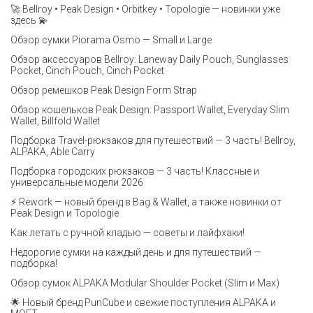
🚀 Bellroy • Peak Design • Orbitkey • Topologie — новинки уже
здесь 💫
Обзор сумки Piorama Osmo — Small и Large
Обзор аксессуаров Bellroy: Laneway Daily Pouch, Sunglasses
Pocket, Cinch Pouch, Cinch Pocket
Обзор ремешков Peak Design Form Strap
Обзор кошельков Peak Design: Passport Wallet, Everyday Slim
Wallet, Billfold Wallet
Подборка Travel-рюкзаков для путешествий — 3 часть! Bellroy,
ALPAKA, Able Carry
Подборка городских рюкзаков — 3 часть! Классные и
универсальные модели 2026
⚡️ Rework — новый бренд в Bag & Wallet, а также новинки от
Peak Design и Topologie
Как летать с ручной кладью — советы и лайфхаки!
Недорогие сумки на каждый день и для путешествий —
подборка!
Обзор сумок ALPAKA Modular Shoulder Pocket (Slim и Max)
🌟 Новый бренд PunCube и свежие поступления ALPAKA и