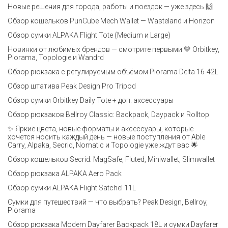
Новые решения для города, работы и поездок — уже здесь 🙌
Обзор кошельков PunCube Mech Wallet — Wasteland и Horizon
Обзор сумки ALPAKA Flight Tote (Medium и Large)
Новинки от любимых брендов — смотрите первыми 💛 Orbitkey,
Piorama, Topologie и Wandrd
Обзор рюкзака с регулируемым объёмом Piorama Delta 16-42L
Обзор штатива Peak Design Pro Tripod
Обзор сумки Orbitkey Daily Tote + доп. аксессуары
Обзор рюкзаков Bellroy Classic: Backpack, Daypack и Rolltop
✨ Яркие цвета, новые форматы и аксессуары, которые
хочется носить каждый день — новые поступления от Able
Carry, Alpaka, Secrid, Nomatic и Topologie уже ждут вас 🌟
Обзор кошельков Secrid: MagSafe, Fluted, Miniwallet, Slimwallet
Обзор рюкзака ALPAKA Aero Pack
Обзор сумки ALPAKA Flight Satchel 11L
Сумки для путешествий — что выбрать? Peak Design, Bellroy,
Piorama
Обзор рюкзака Modern Dayfarer Backpack 18L и сумки Dayfarer