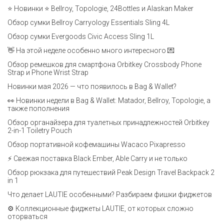
⭐ Новинки ⭐ Bellroy, Topologie, 24Bottles и Alaskan Maker
Обзор сумки Bellroy Carryology Essentials Sling 4L
Обзор сумки Evergoods Civic Access Sling 1L
👋 На этой неделе особенно много интересного 💌
Обзор ремешков для смартфона Orbitkey Crossbody Phone
Strap и Phone Wrist Strap
Новинки мая 2026 — что появилось в Bag & Wallet?
👀 Новинки недели в Bag & Wallet: Matador, Bellroy, Topologie, а
также пополнения
Обзор органайзера для туалетных принадлежностей Orbitkey
2-in-1 Toiletry Pouch
Обзор портативной кофемашины Wacaco Pixapresso
⚡ Свежая поставка Black Ember, Able Carry и не только
Обзор рюкзака для путешествий Peak Design Travel Backpack 2
in 1
Что делает LAUTIE особенными? Разбираем фишки фиджетов
⚙️ Коллекционные фиджеты LAUTIE, от которых сложно
оторваться