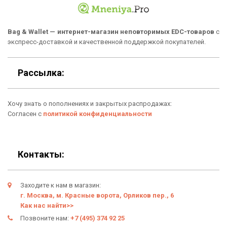
Популярные товары
Блог
Подарки
Гарантия
Bag & Wallet — интернет-магазин неповторимых EDC-товаров
с
экспресс-доставкой и качественной поддержкой покупателей.
Условия возврата
Оферта
Рассылка:
Политика конфиденциальности
Хочу знать о пополнениях и закрытых распродажах:
Личный кабинет
Согласен с
политикой конфиденциальности
Контакты:
Заходите к нам в магазин:
г. Москва, м. Красные ворота, Орликов пер., 6
Как нас найти>>
Позвоните нам:
+7 (495) 374 92 25