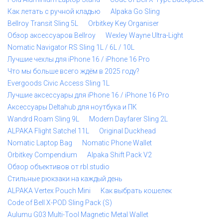
Как летать с ручной кладью
Alpaka Go Sling
Bellroy Transit Sling 5L
Orbitkey Key Organiser
Обзор аксессуаров Bellroy
Wexley Wayne Ultra-Light
Nomatic Navigator RS Sling 1L / 6L / 10L
Лучшие чехлы для iPhone 16 / iPhone 16 Pro
Что мы больше всего ждём в 2025 году?
Evergoods Civic Access Sling 1L
Лучшие аксессуары для iPhone 16 / iPhone 16 Pro
Аксессуары Deltahub для ноутбука и ПК
Wandrd Roam Sling 9L
Modern Dayfarer Sling 2L
ALPAKA Flight Satchel 11L
Original Duckhead
Nomatic Laptop Bag
Nomatic Phone Wallet
Orbitkey Compendium
Alpaka Shift Pack V2
Обзор объективов от rbl.studio
Стильные рюкзаки на каждый день
ALPAKA Vertex Pouch Mini
Как выбрать кошелек
Code of Bell X-POD Sling Pack (S)
Aulumu G03 Multi-Tool Magnetic Metal Wallet