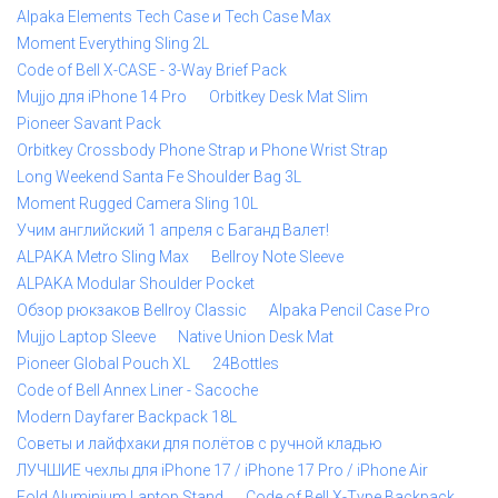
Alpaka Elements Tech Case и Tech Case Max
Moment Everything Sling 2L
Code of Bell X-CASE - 3-Way Brief Pack
Mujjo для iPhone 14 Pro
Orbitkey Desk Mat Slim
Pioneer Savant Pack
Orbitkey Crossbody Phone Strap и Phone Wrist Strap
Long Weekend Santa Fe Shoulder Bag 3L
Moment Rugged Camera Sling 10L
Учим английский 1 апреля с Баганд Валет!
ALPAKA Metro Sling Max
Bellroy Note Sleeve
ALPAKA Modular Shoulder Pocket
Обзор рюкзаков Bellroy Classic
Alpaka Pencil Case Pro
Mujjo Laptop Sleeve
Native Union Desk Mat
Pioneer Global Pouch XL
24Bottles
Code of Bell Annex Liner - Sacoche
Modern Dayfarer Backpack 18L
Советы и лайфхаки для полётов с ручной кладью
ЛУЧШИЕ чехлы для iPhone 17 / iPhone 17 Pro / iPhone Air
Fold Aluminium Laptop Stand
Code of Bell X-Type Backpack