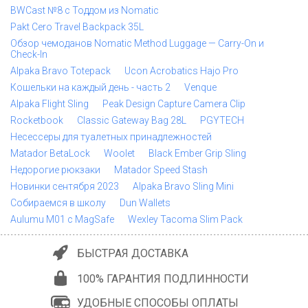
BWCast №8 с Тоддом из Nomatic
Pakt Cero Travel Backpack 35L
Обзор чемоданов Nomatic Method Luggage — Carry-On и
Check-In
Alpaka Bravo Totepack
Ucon Acrobatics Hajo Pro
Кошельки на каждый день - часть 2
Venque
Alpaka Flight Sling
Peak Design Capture Camera Clip
Rocketbook
Classic Gateway Bag 28L
PGYTECH
Несессеры для туалетных принадлежностей
Matador BetaLock
Woolet
Black Ember Grip Sling
Недорогие рюкзаки
Matador Speed Stash
Новинки сентября 2023
Alpaka Bravo Sling Mini
Собираемся в школу
Dun Wallets
Aulumu M01 с MagSafe
Wexley Tacoma Slim Pack
БЫСТРАЯ ДОСТАВКА
100% ГАРАНТИЯ ПОДЛИННОСТИ
УДОБНЫЕ СПОСОБЫ ОПЛАТЫ