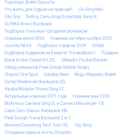
Topologie: Bottle Sacoche
Что взять для отдыха на природе?
Go Sling Mini
City Grip
Bellroy Carryology Essentials Sling 4L
ALPAKA Bravo Backpack
Подборка стильных городских рюкзаков!
Новинки июля 2024
Новинки октября-ноября 2023
Journey NEXA
Подборка товаров 2024
Ortlieb
Подборка подарков на 8 марта! Что выбрать?
Подарки
Black Ember Citadel R3 25L
Matador Pocket Blanket
Обзор ремешков Peak Design Mobile Straps
Chipolo One Spot
Orbitkey Nest
Mujjo Magnetic Wallet
Sympl Weekender Backpack 25L
Alpaka Modular Phone Sling V2
Актуальные новинки 2021 года
Новинки мая 2026
McKinnon Camera Sling 5L и Camera Messenger 13L
Cabin Zero Classic Backpack 28L
Peak Design Travel Backpack 2 in 1
Moment Everything Tech Tote 19L
City Sling
Складные сумки и зонты Shupatto