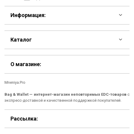
Информация:
F.A.Q
Каталог
Контакты
Скидки
Шоурум
О магазине:
Кошельки
Материалы
Mneniya.Pro
Рюкзаки
Способы оплаты
Bag & Wallet — интернет-магазин неповторимых EDC-товаров
с
Сумки
Подарочные сертификаты
экспресс-доставкой и качественной поддержкой покупателей.
Для гаджетов
Доставка
Рассылка:
Аксессуары
О нас