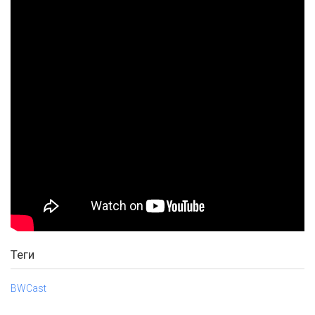
Теги
BWCast