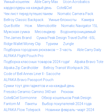
Умный кошелек
Able Carry Max
Ucon Acrobatics
кардхолдеры на каждый день
Cote&Ciel
Чек-лист перед путешествием
Nomatic Camera Pack
Bellroy Classic Backpack
Умные блокноты
Камера
Que Bottle
Нож
Memobottle
Nomatic Navigator 15L
Мужская сумка
Мессенджер
Водонепроницаемый
The James Brand
Сумка Peak Design Travel Duffel - 65L
Ridge Wallet Money Clip
Туризм
Zungle
Подборка городских рюкзаков — 3 часть
Able Carry Daily
ALPAKA Flight Pouch Pro
Подборка классных товаров 2024 года!
Alpaka Bravo Tote
Alpaka Zip Cardholder
Bellroy Transit Workpack 26L
Code of Bell Annex Liner II - Sacoche
ALPAKA Bravo Passport Pouch
Сумки тоут для гаджетов и на каждый день
Fressko Ceramic Camino 340 мл
Рюкзак
Cote&Ciel Sormonne
Обзор кошельков Peak Design
Fantom M
Пакеты
Выбор покупателей 2024 года
ALPAKA Flow Totepack
Новинки февраль–март 2024