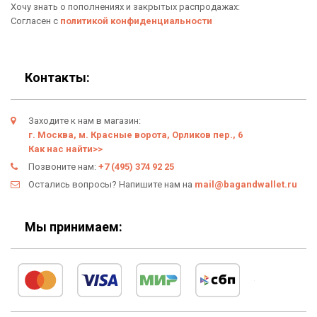
Хочу знать о пополнениях и закрытых распродажах:
Новинки
Отзывы о Bag & Wallet
Согласен с
политикой конфиденциальности
Популярные товары
Блог
Подарки
Гарантия
Контакты:
Условия возврата
Заходите к нам в магазин:
Оферта
г. Москва, м. Красные ворота, Орликов пер., 6
Как нас найти>>
Политика конфиденциальности
Позвоните нам:
+7 (495) 374 92 25
Остались вопросы? Напишите нам на
mail@bagandwallet.ru
Личный кабинет
Мы принимаем: