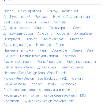
Обзор
На каждый день
Bellroy
Кошельки
Для Путешествий
Рюкзаки
На что обратить внимание
Peak Design
Сумки
Кожа
Nomatic
Для фотографов
Слинг
Как выбрать
Secrid
Для командировки
Able Carry
Советы
Органайзер
Heimplanet
Orbitkey
Стоит избегать
Matador
Бутылка для воды
Несессер
Rains
Натуральная кожа
Ткань
Cote et Ciel
Alpaka
Dun
BWCast
Баллистический нейлон
Кордура
Сумки через плечо
Тонкий кошелек
Складные стаканы
Bellroy Travel Wallet
Для ключей
Смарт кошелек
Несессер Peak Design Small Wash Pouch
Рюкзак Peak Design Travel Backpack - 30L
Wandrd
Сумки на пояс
Pioneer
Чехлы
Подборка
Подборка рюкзаков для школы и университета
Что подарить?
Ucon
Как выбрать рюкзак
MOFT
Volterman
Сумка Peak Design Packable Tote