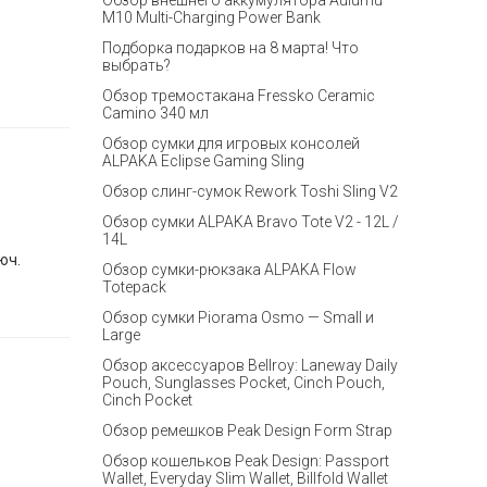
Обзор внешнего аккумулятора Aulumu
M10 Multi-Charging Power Bank
Подборка подарков на 8 марта! Что
.
выбрать?
Обзор тремостакана Fressko Ceramic
Camino 340 мл
Обзор сумки для игровых консолей
ALPAKA Eclipse Gaming Sling
Обзор слинг-сумок Rework Toshi Sling V2
Обзор сумки ALPAKA Bravo Tote V2 - 12L /
14L
юч.
Обзор сумки-рюкзака ALPAKA Flow
Totepack
Обзор сумки Piorama Osmo — Small и
Large
Обзор аксессуаров Bellroy: Laneway Daily
Pouch, Sunglasses Pocket, Cinch Pouch,
Cinch Pocket
Обзор ремешков Peak Design Form Strap
Обзор кошельков Peak Design: Passport
Wallet, Everyday Slim Wallet, Billfold Wallet