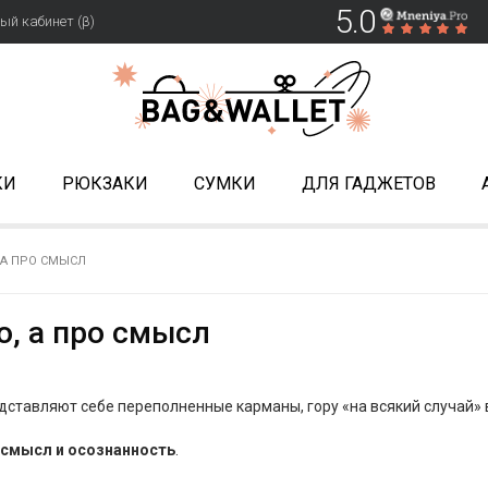
5.0
ый кабинет (β)
КИ
РЮКЗАКИ
СУМКИ
ДЛЯ ГАДЖЕТОВ
 А ПРО СМЫСЛ
о, а про смысл
едставляют себе переполненные карманы, гору «на всякий случай»
смысл и осознанность
.