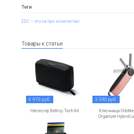
Теги
EDC — это не про количество
Товары к статье
6 970 руб.
3 590 руб.
Несессер Bellroy Tech Kit
Ключница Orbitke
Organizer Hybrid L