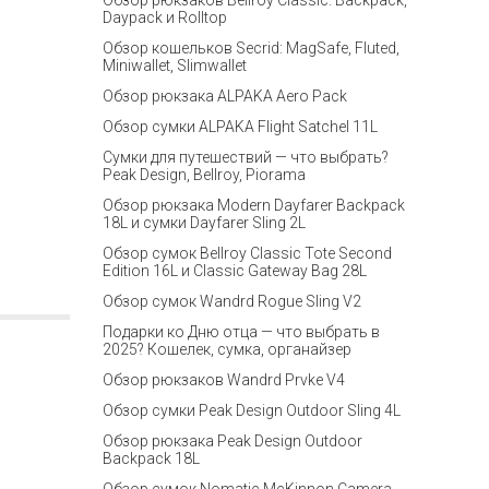
Обзор рюкзаков Bellroy Classic: Backpack,
Daypack и Rolltop
Обзор кошельков Secrid: MagSafe, Fluted,
Miniwallet, Slimwallet
Обзор рюкзака ALPAKA Aero Pack
Обзор сумки ALPAKA Flight Satchel 11L
Сумки для путешествий — что выбрать?
Peak Design, Bellroy, Piorama
Обзор рюкзака Modern Dayfarer Backpack
18L и сумки Dayfarer Sling 2L
Обзор сумок Bellroy Classic Tote Second
Edition 16L и Classic Gateway Bag 28L
Обзор сумок Wandrd Rogue Sling V2
Подарки ко Дню отца — что выбрать в
2025? Кошелек, сумка, органайзер
Обзор рюкзаков Wandrd Prvke V4
Обзор сумки Peak Design Outdoor Sling 4L
Обзор рюкзака Peak Design Outdoor
Backpack 18L