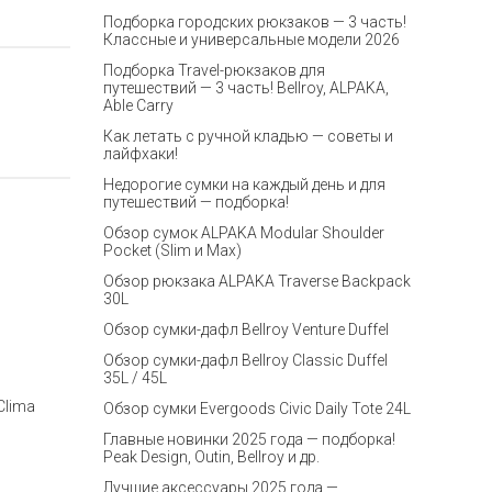
Подборка городских рюкзаков — 3 часть!
Классные и универсальные модели 2026
Подборка Travel-рюкзаков для
путешествий — 3 часть! Bellroy, ALPAKA,
Able Carry
Как летать с ручной кладью — советы и
лайфхаки!
Недорогие сумки на каждый день и для
путешествий — подборка!
Обзор сумок ALPAKA Modular Shoulder
Pocket (Slim и Max)
Обзор рюкзака ALPAKA Traverse Backpack
30L
Обзор сумки-дафл Bellroy Venture Duffel
Обзор сумки-дафл Bellroy Classic Duffel
35L / 45L
Clima
Обзор сумки Evergoods Civic Daily Tote 24L
Главные новинки 2025 года — подборка!
Peak Design, Outin, Bellroy и др.
Лучшие аксессуары 2025 года —