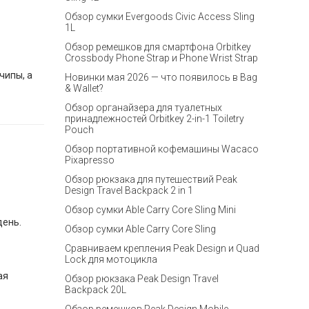
Обзор сумки Evergoods Civic Access Sling
1L
Обзор ремешков для смартфона Orbitkey
Crossbody Phone Strap и Phone Wrist Strap
чипы, а
Новинки мая 2026 — что появилось в Bag
& Wallet?
Обзор органайзера для туалетных
принадлежностей Orbitkey 2-in-1 Toiletry
Pouch
Обзор портативной кофемашины Wacaco
Pixapresso
Обзор рюкзака для путешествий Peak
Design Travel Backpack 2 in 1
Обзор сумки Able Carry Core Sling Mini
день.
Обзор сумки Able Carry Core Sling
Сравниваем крепления Peak Design и Quad
Lock для мотоцикла
ая
Обзор рюкзака Peak Design Travel
Backpack 20L