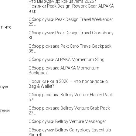
Что мы ждём до конца лета 2026?
Новинки Peak Design, Rework Gear, ALPAKA
и др.
Обзор сумки Peak Design Travel Weekender
25L
от, что
Обзор сумки Peak Design Travel Crossbody
3L
Обзор рюкзака Pakt Cero Travel Backpack
35L
Обзор сумки ALPAKA Momentum Sling
Обзор рюкзака ALPAKA Momentum
Backpack
Новинки июня 2026 — что появилось в
Bag & Wallet?
тную
Обзор рюкзака Bellroy Venture Hauler Pack
57L
Обзор рюкзака Bellroy Venture Grab Pack
нтный
27L
Обзор сумки Bellroy Venture Messenger
Обзор сумки Bellroy Carryology Essentials
Sling 4L