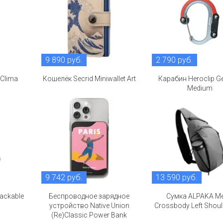
9 890 руб.
2 790 руб.
 Clima
Кошелёк Secrid Miniwallet Art
Карабин Heroclip G
Medium
9 742 руб.
13 590 руб.
ackable
Беспроводное зарядное
Сумка ALPAKA Me
устройство Native Union
Crossbody Left Shoul
(Re)Classic Power Bank