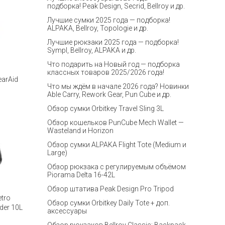
подборка! Peak Design, Secrid, Bellroy и др.
Лучшие сумки 2025 года — подборка!
ALPAKA, Bellroy, Topologie и др.
Лучшие рюкзаки 2025 года — подборка!
Sympl, Bellroy, ALPAKA и др.
Что подарить на Новый год — подборка
классных товаров 2025/2026 года!
earAid
Что мы ждём в начале 2026 года? Новинки
Able Carry, Rework Gear, Pun Cube и др.
Обзор сумки Orbitkey Travel Sling 3L
Обзор кошельков PunCube Mech Wallet —
Wasteland и Horizon
Обзор сумки ALPAKA Flight Tote (Medium и
Large)
Обзор рюкзака с регулируемым объёмом
Piorama Delta 16-42L
Обзор штатива Peak Design Pro Tripod
tro
Обзор сумки Orbitkey Daily Tote + доп.
der 10L
аксессуары