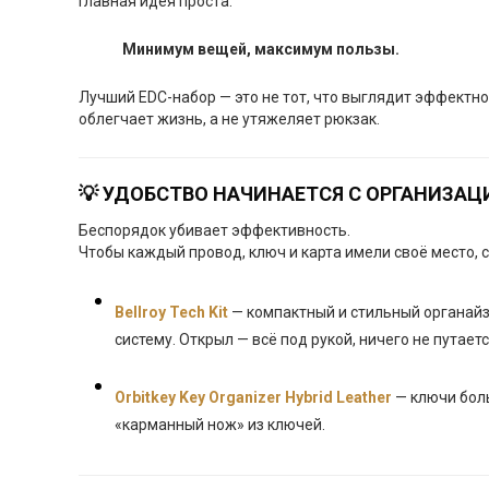
Главная идея проста:
Минимум вещей, максимум пользы.
Лучший EDC-набор — это не тот, что выглядит эффектно 
облегчает жизнь, а не утяжеляет рюкзак.
💡 УДОБСТВО НАЧИНАЕТСЯ С ОРГАНИЗАЦ
Беспорядок убивает эффективность.
Чтобы каждый провод, ключ и карта имели своё место, 
Bellroy Tech Kit
— компактный и стильный органайз
систему. Открыл — всё под рукой, ничего не путаетс
Orbitkey Key Organizer Hybrid Leather
— ключи боль
«карманный нож» из ключей.