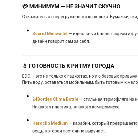
💳 МИНИМУМ — НЕ ЗНАЧИТ СКУЧНО
Откажитесь от перегруженного кошелька. Бумажки, скид
Secrid Miniwallet
— идеальный баланс формы и фун
дизайн говорит сам за себя.
💧 ГОТОВНОСТЬ К РИТМУ ГОРОДА
EDC — это не только о гаджетах, но и о базовых привычк
Пить воду, оставаться мобильным, быть готовым к мел
24Bottles Clima Bottle
— стильная термофляга из н
Никакого пластика, никакого компромисса.
Heroclip Medium
— карабин, который превращается
вещь, которая постоянно выручает.