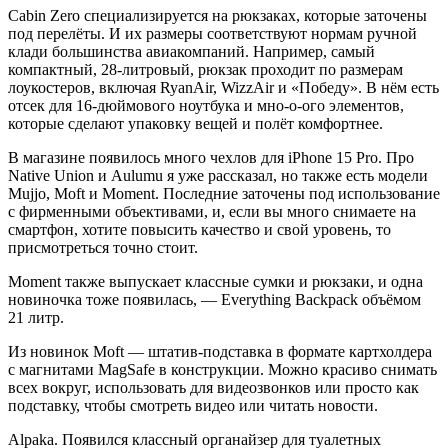
Cabin Zero специализируется на рюкзаках, которые заточены
под перелёты. И их размеры соответствуют нормам ручной
клади большинства авиакомпаний. Например, самый
компактный, 28-литровый, рюкзак проходит по размерам
лоукостеров, включая RyanAir, WizzAir и «Победу». В нём есть
отсек для 16-дюймового ноутбука и мно-о-ого элементов,
которые сделают упаковку вещей и полёт комфортнее.
В магазине появилось много чехлов для iPhone 15 Pro. Про
Native Union и Aulumu я уже рассказал, но также есть модели
Mujjo, Moft и Moment. Последние заточены под использование
с фирменными объективами, и, если вы много снимаете на
смартфон, хотите повысить качество и свой уровень, то
присмотреться точно стоит.
Moment также выпускает классные сумки и рюкзаки, и одна
новиночка тоже появилась, — Everything Backpack объёмом
21 литр.
Из новинок Moft — штатив-подставка в формате картхолдера
с магнитами MagSafe в конструкции. Можно красиво снимать
всех вокруг, использовать для видеозвонков или просто как
подставку, чтобы смотреть видео или читать новости.
Alpaka. Появился классный органайзер для туалетных