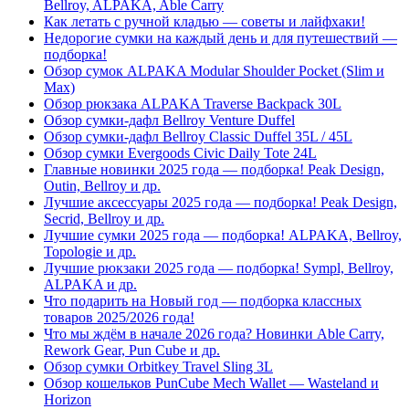
Bellroy, ALPAKA, Able Carry
Как летать с ручной кладью — советы и лайфхаки!
Недорогие сумки на каждый день и для путешествий —
подборка!
Обзор сумок ALPAKA Modular Shoulder Pocket (Slim и
Max)
Обзор рюкзака ALPAKA Traverse Backpack 30L
Обзор сумки-дафл Bellroy Venture Duffel
Обзор сумки-дафл Bellroy Classic Duffel 35L / 45L
Обзор сумки Evergoods Civic Daily Tote 24L
Главные новинки 2025 года — подборка! Peak Design,
Outin, Bellroy и др.
Лучшие аксессуары 2025 года — подборка! Peak Design,
Secrid, Bellroy и др.
Лучшие сумки 2025 года — подборка! ALPAKA, Bellroy,
Topologie и др.
Лучшие рюкзаки 2025 года — подборка! Sympl, Bellroy,
ALPAKA и др.
Что подарить на Новый год — подборка классных
товаров 2025/2026 года!
Что мы ждём в начале 2026 года? Новинки Able Carry,
Rework Gear, Pun Cube и др.
Обзор сумки Orbitkey Travel Sling 3L
Обзор кошельков PunCube Mech Wallet — Wasteland и
Horizon