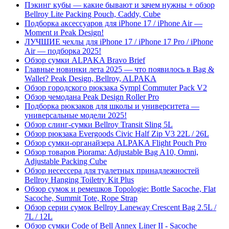
Пэкинг кубы — какие бывают и зачем нужны + обзор
Bellroy Lite Packing Pouch, Caddy, Cube
Подборка аксессуаров для iPhone 17 / iPhone Air —
Moment и Peak Design!
ЛУЧШИЕ чехлы для iPhone 17 / iPhone 17 Pro / iPhone
Air — подборка 2025!
Обзор сумки ALPAKA Bravo Brief
Главные новинки лета 2025 — что появилось в Bag &
Wallet? Peak Design, Bellroy, ALPAKA
Обзор городского рюкзака Sympl Commuter Pack V2
Обзор чемодана Peak Design Roller Pro
Подборка рюкзаков для школы и университета —
универсальные модели 2025!
Обзор слинг-сумки Bellroy Transit Sling 5L
Обзор рюкзака Evergoods Civic Half Zip V3 22L / 26L
Обзор сумки-органайзера ALPAKA Flight Pouch Pro
Обзор товаров Piorama: Adjustable Bag A10, Omni,
Adjustable Packing Cube
Обзор несессера для туалетных принадлежностей
Bellroy Hanging Toiletry Kit Plus
Обзор сумок и ремешков Topologie: Bottle Sacoche, Flat
Sacoche, Summit Tote, Rope Strap
Обзор серии сумок Bellroy Laneway Crescent Bag 2.5L /
7L / 12L
Обзор сумки Code of Bell Annex Liner II - Sacoche