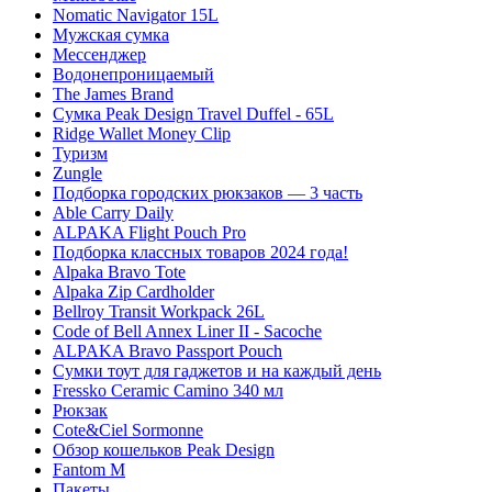
Nomatic Navigator 15L
Мужская сумка
Мессенджер
Водонепроницаемый
The James Brand
Сумка Peak Design Travel Duffel - 65L
Ridge Wallet Money Clip
Туризм
Zungle
Подборка городских рюкзаков — 3 часть
Able Carry Daily
ALPAKA Flight Pouch Pro
Подборка классных товаров 2024 года!
Alpaka Bravo Tote
Alpaka Zip Cardholder
Bellroy Transit Workpack 26L
Code of Bell Annex Liner II - Sacoche
ALPAKA Bravo Passport Pouch
Сумки тоут для гаджетов и на каждый день
Fressko Ceramic Camino 340 мл
Рюкзак
Cote&Ciel Sormonne
Обзор кошельков Peak Design
Fantom M
Пакеты