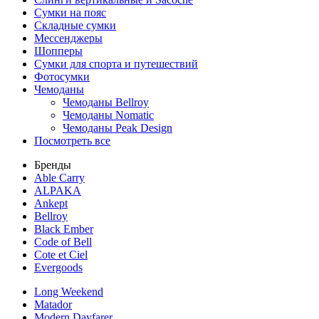
Сумки на пояс
Складные сумки
Мессенджеры
Шопперы
Сумки для спорта и путешествий
Фотосумки
Чемоданы
Чемоданы Bellroy
Чемоданы Nomatic
Чемоданы Peak Design
Посмотреть все
Бренды
Able Carry
ALPAKA
Ankept
Bellroy
Black Ember
Code of Bell
Cote et Ciel
Evergoods
Long Weekend
Matador
Modern Dayfarer