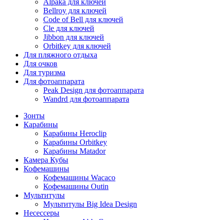
Alpaka для ключей
Bellroy для ключей
Code of Bell для ключей
Cle для ключей
Jibbon для ключей
Orbitkey для ключей
Для пляжного отдыха
Для очков
Для туризма
Для фотоаппарата
Peak Design для фотоаппарата
Wandrd для фотоаппарата
Зонты
Карабины
Карабины Heroclip
Карабины Orbitkey
Карабины Matador
Камера Кубы
Кофемашины
Кофемашины Wacaco
Кофемашины Outin
Мультитулы
Мультитулы Big Idea Design
Несессеры