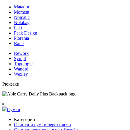
Matador
Moment
Nomatic
Notabag
Pakt
Peak Design
Piorama
Rains
Rework
Sympl
Topologie
Wandrd
Wexley
Рюкзаки
Сумки
Категории
Слинги и сумки через плечо
Слинги вертикальные и Sacoche