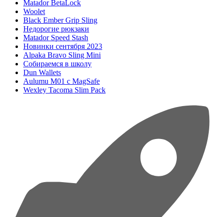
Matador BetaLock
Woolet
Black Ember Grip Sling
Недорогие рюкзаки
Matador Speed Stash
Новинки сентября 2023
Alpaka Bravo Sling Mini
Собираемся в школу
Dun Wallets
Aulumu M01 с MagSafe
Wexley Tacoma Slim Pack