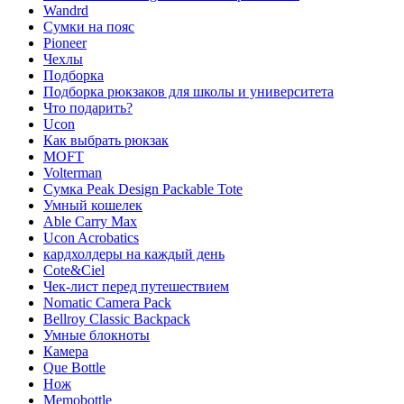
Wandrd
Сумки на пояс
Pioneer
Чехлы
Подборка
Подборка рюкзаков для школы и университета
Что подарить?
Ucon
Как выбрать рюкзак
MOFT
Volterman
Сумка Peak Design Packable Tote
Умный кошелек
Able Carry Max
Ucon Acrobatics
кардхолдеры на каждый день
Cote&Ciel
Чек-лист перед путешествием
Nomatic Camera Pack
Bellroy Classic Backpack
Умные блокноты
Камера
Que Bottle
Нож
Memobottle