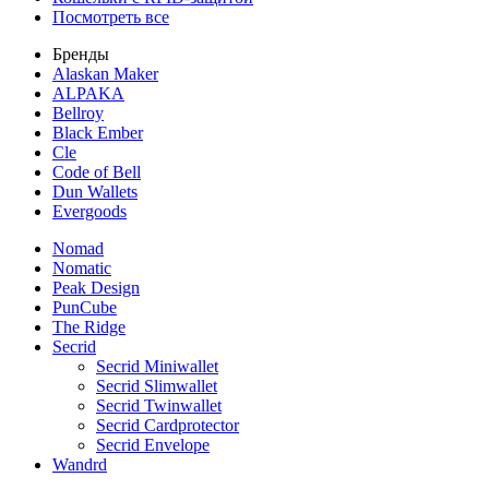
Посмотреть все
Бренды
Alaskan Maker
ALPAKA
Bellroy
Black Ember
Cle
Code of Bell
Dun Wallets
Evergoods
Nomad
Nomatic
Peak Design
PunCube
The Ridge
Secrid
Secrid Miniwallet
Secrid Slimwallet
Secrid Twinwallet
Secrid Cardprotector
Secrid Envelope
Wandrd