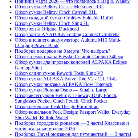
Новинки марта 2026 — что появилось в Bag & Wallet?
Обзор сумки Bellroy Classic Messenger 13L
Обзор сумки Bellroy Cinch Carryall 21L
Обзор складной сумки Orbitkey Foldable Duffel
Обзор сумки Bellroy Cinch Sling 7L
Обзор зонта Original Duckhead
Обзор зонта ANATOLE Folding Compact Umbrella
Обзор внешнего аккумулятора Aulumu M10 Multi-
Charging Power Bank
Подборка подарков на 8 марта! Что выбрать?
Обзор тремостакана Fressko Ceramic Camino 340 мл
Обзор сумки для игровых консолей ALPAKA Eclipse
Gaming Sling
Обзор слинг-сумок Rework Toshi Sling V2
Обзор сумки ALPAKA Bravo Tote V2 - 12L / 14L
Обзор сумки-рюкзака ALPAKA Flow Totepack
Обзор сумки Piorama Osmo — Small и Large
Обзор аксессуаров Bellroy: Laneway Daily Pouch,
Sunglasses Pocket, Cinch Pouch, Cinch Pocket
Обзор ремешков Peak Design Form Strap
Обзор кошельков Peak Design: Passport Wallet, Everyday
Slim Wallet, Billfold Wallet
Подборка городских рюкзаков — 3 часть! Классные и
универсальные модели 2026
Подборка Travel-рюкзаков для путешествий — 3 часть!