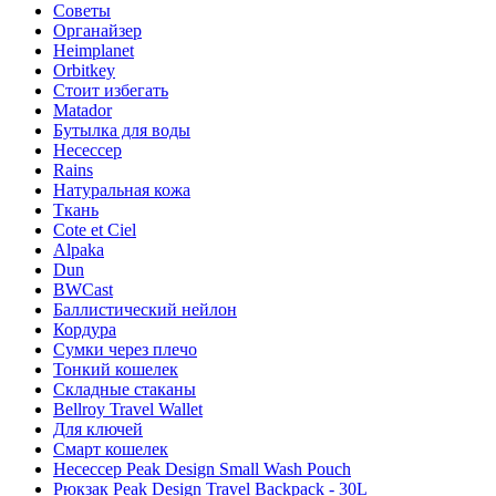
Советы
Органайзер
Heimplanet
Orbitkey
Стоит избегать
Matador
Бутылка для воды
Несессер
Rains
Натуральная кожа
Ткань
Cote et Ciel
Alpaka
Dun
BWCast
Баллистический нейлон
Кордура
Сумки через плечо
Тонкий кошелек
Складные стаканы
Bellroy Travel Wallet
Для ключей
Смарт кошелек
Несессер Peak Design Small Wash Pouch
Рюкзак Peak Design Travel Backpack - 30L