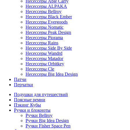
Несессеры Able Carry
Несессеры ALPAKA
Несессеры Bellroy
Несессеры Black Ember
Несессеры Evergoods
Несессеры Nomatic
Несессеры Peak Design
Несессеры Piorama
Несессеры Rains
Несессеры Side By Side
Несессеры Wandrd
Несессеры Matador
Несессеры Orbitkey
Несессеры Cle
Несессеры Big Idea Design
Патчи
Перчатки
Подушки для путешествий
Поясные ремни
Пэкинг Кубы
Ручки и блокноты
Ручки Bellroy
Ручки Big Idea Design
Ручки Fisher Space Pen