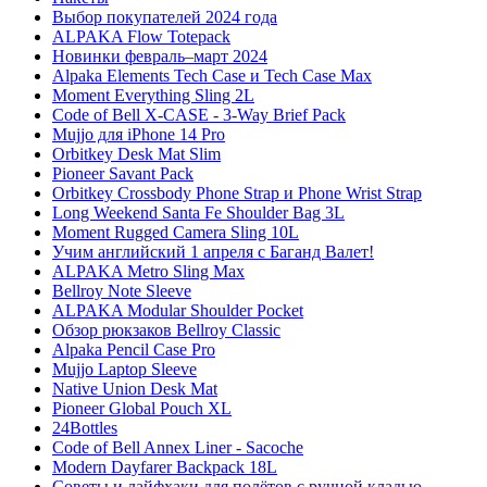
Выбор покупателей 2024 года
ALPAKA Flow Totepack
Новинки февраль–март 2024
Alpaka Elements Tech Case и Tech Case Max
Moment Everything Sling 2L
Code of Bell X-CASE - 3-Way Brief Pack
Mujjo для iPhone 14 Pro
Orbitkey Desk Mat Slim
Pioneer Savant Pack
Orbitkey Crossbody Phone Strap и Phone Wrist Strap
Long Weekend Santa Fe Shoulder Bag 3L
Moment Rugged Camera Sling 10L
Учим английский 1 апреля с Баганд Валет!
ALPAKA Metro Sling Max
Bellroy Note Sleeve
ALPAKA Modular Shoulder Pocket
Обзор рюкзаков Bellroy Classic
Alpaka Pencil Case Pro
Mujjo Laptop Sleeve
Native Union Desk Mat
Pioneer Global Pouch XL
24Bottles
Code of Bell Annex Liner - Sacoche
Modern Dayfarer Backpack 18L
Советы и лайфхаки для полётов с ручной кладью