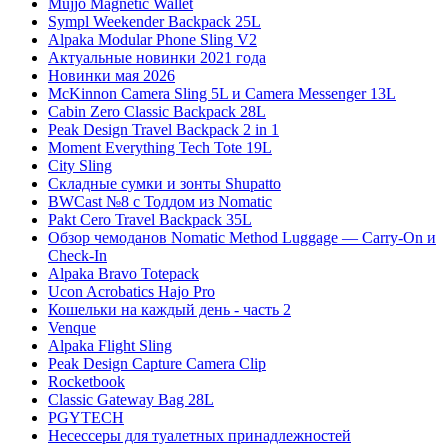
Mujjo Magnetic Wallet
Sympl Weekender Backpack 25L
Alpaka Modular Phone Sling V2
Актуальные новинки 2021 года
Новинки мая 2026
McKinnon Camera Sling 5L и Camera Messenger 13L
Cabin Zero Classic Backpack 28L
Peak Design Travel Backpack 2 in 1
Moment Everything Tech Tote 19L
City Sling
Складные сумки и зонты Shupatto
BWCast №8 с Тоддом из Nomatic
Pakt Cero Travel Backpack 35L
Обзор чемоданов Nomatic Method Luggage — Carry-On и
Check-In
Alpaka Bravo Totepack
Ucon Acrobatics Hajo Pro
Кошельки на каждый день - часть 2
Venque
Alpaka Flight Sling
Peak Design Capture Camera Clip
Rocketbook
Classic Gateway Bag 28L
PGYTECH
Несессеры для туалетных принадлежностей