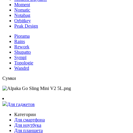
Moment
Nomatic
Notabag
Orbitkey
Peak Design
Piorama
Rains
Rework
Shupatto
Sympl
Topologie
Wandrd
Сумки
Для гаджетов
Категории
Для смартфона
Для ноутбука
Для планшета