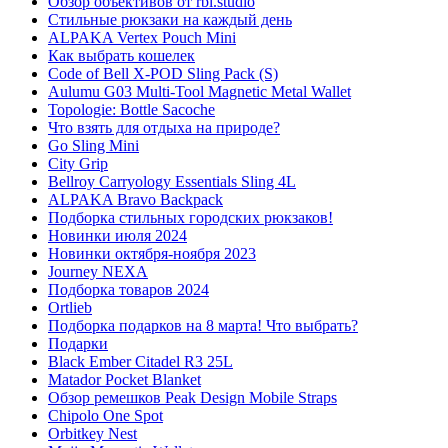
Обзор объективов от rbl.studio
Стильные рюкзаки на каждый день
ALPAKA Vertex Pouch Mini
Как выбрать кошелек
Code of Bell X-POD Sling Pack (S)
Aulumu G03 Multi-Tool Magnetic Metal Wallet
Topologie: Bottle Sacoche
Что взять для отдыха на природе?
Go Sling Mini
City Grip
Bellroy Carryology Essentials Sling 4L
ALPAKA Bravo Backpack
Подборка стильных городских рюкзаков!
Новинки июля 2024
Новинки октября-ноября 2023
Journey NEXA
Подборка товаров 2024
Ortlieb
Подборка подарков на 8 марта! Что выбрать?
Подарки
Black Ember Citadel R3 25L
Matador Pocket Blanket
Обзор ремешков Peak Design Mobile Straps
Chipolo One Spot
Orbitkey Nest