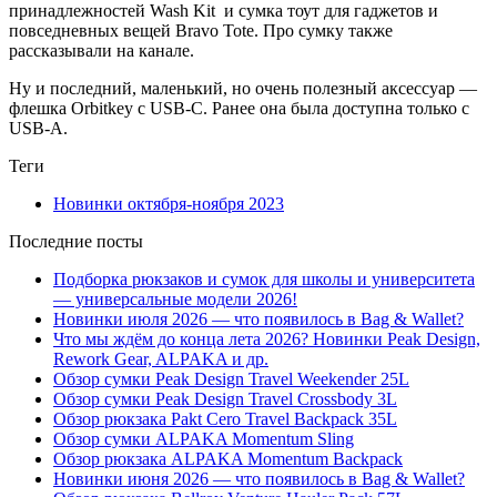
принадлежностей Wash Kit и сумка тоут для гаджетов и
повседневных вещей Bravo Tote. Про сумку также
рассказывали на канале.
Ну и последний, маленький, но очень полезный аксессуар —
флешка Orbitkey с USB-C. Ранее она была доступна только с
USB-A.
Теги
Новинки октября-ноября 2023
Последние посты
Подборка рюкзаков и сумок для школы и университета
— универсальные модели 2026!
Новинки июля 2026 — что появилось в Bag & Wallet?
Что мы ждём до конца лета 2026? Новинки Peak Design,
Rework Gear, ALPAKA и др.
Обзор сумки Peak Design Travel Weekender 25L
Обзор сумки Peak Design Travel Crossbody 3L
Обзор рюкзака Pakt Cero Travel Backpack 35L
Обзор сумки ALPAKA Momentum Sling
Обзор рюкзака ALPAKA Momentum Backpack
Новинки июня 2026 — что появилось в Bag & Wallet?