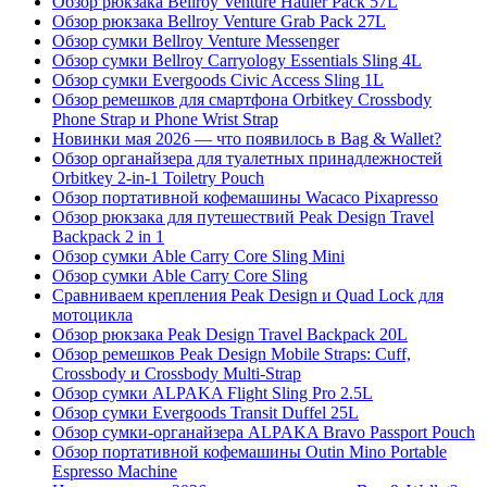
Обзор рюкзака Bellroy Venture Hauler Pack 57L
Обзор рюкзака Bellroy Venture Grab Pack 27L
Обзор сумки Bellroy Venture Messenger
Обзор сумки Bellroy Carryology Essentials Sling 4L
Обзор сумки Evergoods Civic Access Sling 1L
Обзор ремешков для смартфона Orbitkey Crossbody
Phone Strap и Phone Wrist Strap
Новинки мая 2026 — что появилось в Bag & Wallet?
Обзор органайзера для туалетных принадлежностей
Orbitkey 2-in-1 Toiletry Pouch
Обзор портативной кофемашины Wacaco Pixapresso
Обзор рюкзака для путешествий Peak Design Travel
Backpack 2 in 1
Обзор сумки Able Carry Core Sling Mini
Обзор сумки Able Carry Core Sling
Сравниваем крепления Peak Design и Quad Lock для
мотоцикла
Обзор рюкзака Peak Design Travel Backpack 20L
Обзор ремешков Peak Design Mobile Straps: Cuff,
Crossbody и Crossbody Multi-Strap
Обзор сумки ALPAKA Flight Sling Pro 2.5L
Обзор сумки Evergoods Transit Duffel 25L
Обзор сумки-органайзера ALPAKA Bravo Passport Pouch
Обзор портативной кофемашины Outin Mino Portable
Espresso Machine