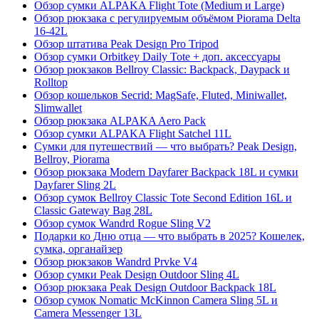
Обзор сумки ALPAKA Flight Tote (Medium и Large)
Обзор рюкзака с регулируемым объёмом Piorama Delta
16-42L
Обзор штатива Peak Design Pro Tripod
Обзор сумки Orbitkey Daily Tote + доп. аксессуары
Обзор рюкзаков Bellroy Classic: Backpack, Daypack и
Rolltop
Обзор кошельков Secrid: MagSafe, Fluted, Miniwallet,
Slimwallet
Обзор рюкзака ALPAKA Aero Pack
Обзор сумки ALPAKA Flight Satchel 11L
Сумки для путешествий — что выбрать? Peak Design,
Bellroy, Piorama
Обзор рюкзака Modern Dayfarer Backpack 18L и сумки
Dayfarer Sling 2L
Обзор сумок Bellroy Classic Tote Second Edition 16L и
Classic Gateway Bag 28L
Обзор сумок Wandrd Rogue Sling V2
Подарки ко Дню отца — что выбрать в 2025? Кошелек,
сумка, органайзер
Обзор рюкзаков Wandrd Prvke V4
Обзор сумки Peak Design Outdoor Sling 4L
Обзор рюкзака Peak Design Outdoor Backpack 18L
Обзор сумок Nomatic McKinnon Camera Sling 5L и
Camera Messenger 13L