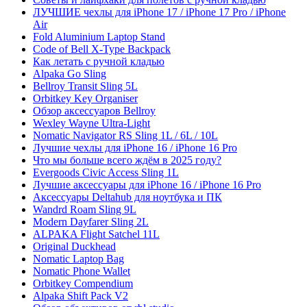
ЛУЧШИЕ чехлы для iPhone 17 / iPhone 17 Pro / iPhone
Air
Fold Aluminium Laptop Stand
Code of Bell X-Type Backpack
Как летать с ручной кладью
Alpaka Go Sling
Bellroy Transit Sling 5L
Orbitkey Key Organiser
Обзор аксессуаров Bellroy
Wexley Wayne Ultra-Light
Nomatic Navigator RS Sling 1L / 6L / 10L
Лучшие чехлы для iPhone 16 / iPhone 16 Pro
Что мы больше всего ждём в 2025 году?
Evergoods Civic Access Sling 1L
Лучшие аксессуары для iPhone 16 / iPhone 16 Pro
Аксессуары Deltahub для ноутбука и ПК
Wandrd Roam Sling 9L
Modern Dayfarer Sling 2L
ALPAKA Flight Satchel 11L
Original Duckhead
Nomatic Laptop Bag
Nomatic Phone Wallet
Orbitkey Compendium
Alpaka Shift Pack V2