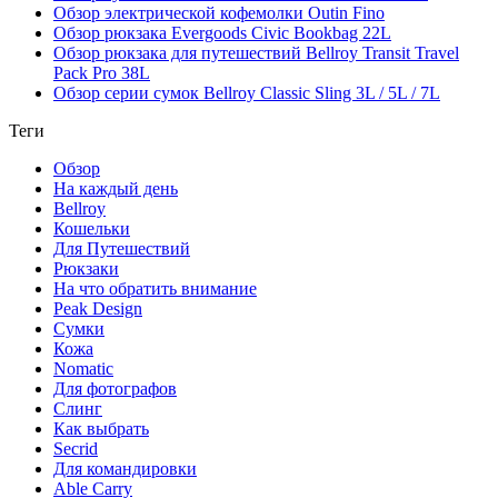
Обзор электрической кофемолки Outin Fino
Обзор рюкзака Evergoods Civic Bookbag 22L
Обзор рюкзака для путешествий Bellroy Transit Travel
Pack Pro 38L
Обзор серии сумок Bellroy Classic Sling 3L / 5L / 7L
Теги
Обзор
На каждый день
Bellroy
Кошельки
Для Путешествий
Рюкзаки
На что обратить внимание
Peak Design
Сумки
Кожа
Nomatic
Для фотографов
Слинг
Как выбрать
Secrid
Для командировки
Able Carry