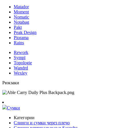
Matador
Moment
Nomatic
Notabag
Pakt
Peak Design
Piorama
Rains
Rework
Sympl
Topologie
Wandrd
Wexley
Рюкзаки
Сумки
Категории
Слинги и сумки через плечо
Слинги вертикальные и Sacoche