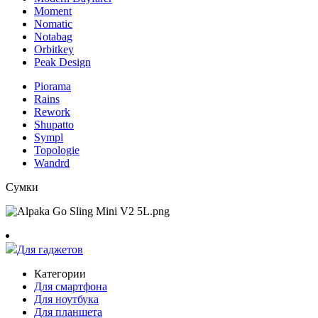
Moment
Nomatic
Notabag
Orbitkey
Peak Design
Piorama
Rains
Rework
Shupatto
Sympl
Topologie
Wandrd
Сумки
Для гаджетов
Категории
Для смартфона
Для ноутбука
Для планшета