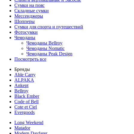
Сумки на пояс
Складные сумки
Мессенджеры
Шопперы
Сумки для спорта и путешествий
Фотосумки
Чемоданы
Чемоданы Bellroy
Чемоданы Nomatic
Чемоданы Peak Design
Посмотреть все
Бренды
Able Carry
ALPAKA
Ankept
Bellroy
Black Ember
Code of Bell
Cote et Ciel
Evergoods
Long Weekend
Matador
Modern Dayfarer