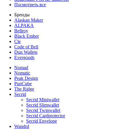
Посмотреть все
Бренды
Alaskan Maker
ALPAKA
Bellroy
Black Ember
Cle
Code of Bell
Dun Wallets
Evergoods
Nomad
Nomatic
Peak Design
PunCube
The Ridge
Secrid
Secrid Miniwallet
Secrid Slimwallet
Secrid Twinwallet
Secrid Cardprotector
Secrid Envelope
Wandrd