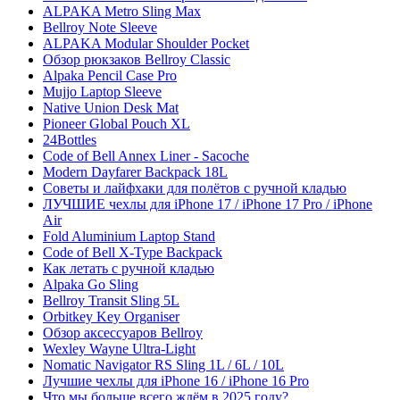
ALPAKA Metro Sling Max
Bellroy Note Sleeve
ALPAKA Modular Shoulder Pocket
Обзор рюкзаков Bellroy Classic
Alpaka Pencil Case Pro
Mujjo Laptop Sleeve
Native Union Desk Mat
Pioneer Global Pouch XL
24Bottles
Code of Bell Annex Liner - Sacoche
Modern Dayfarer Backpack 18L
Советы и лайфхаки для полётов с ручной кладью
ЛУЧШИЕ чехлы для iPhone 17 / iPhone 17 Pro / iPhone
Air
Fold Aluminium Laptop Stand
Code of Bell X-Type Backpack
Как летать с ручной кладью
Alpaka Go Sling
Bellroy Transit Sling 5L
Orbitkey Key Organiser
Обзор аксессуаров Bellroy
Wexley Wayne Ultra-Light
Nomatic Navigator RS Sling 1L / 6L / 10L
Лучшие чехлы для iPhone 16 / iPhone 16 Pro
Что мы больше всего ждём в 2025 году?