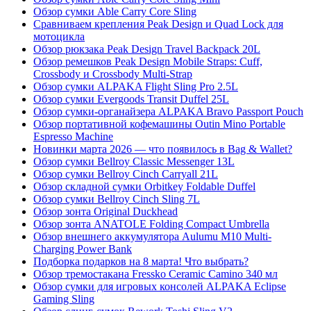
Обзор сумки Able Carry Core Sling
Сравниваем крепления Peak Design и Quad Lock для
мотоцикла
Обзор рюкзака Peak Design Travel Backpack 20L
Обзор ремешков Peak Design Mobile Straps: Cuff,
Crossbody и Crossbody Multi-Strap
Обзор сумки ALPAKA Flight Sling Pro 2.5L
Обзор сумки Evergoods Transit Duffel 25L
Обзор сумки-органайзера ALPAKA Bravo Passport Pouch
Обзор портативной кофемашины Outin Mino Portable
Espresso Machine
Новинки марта 2026 — что появилось в Bag & Wallet?
Обзор сумки Bellroy Classic Messenger 13L
Обзор сумки Bellroy Cinch Carryall 21L
Обзор складной сумки Orbitkey Foldable Duffel
Обзор сумки Bellroy Cinch Sling 7L
Обзор зонта Original Duckhead
Обзор зонта ANATOLE Folding Compact Umbrella
Обзор внешнего аккумулятора Aulumu M10 Multi-
Charging Power Bank
Подборка подарков на 8 марта! Что выбрать?
Обзор тремостакана Fressko Ceramic Camino 340 мл
Обзор сумки для игровых консолей ALPAKA Eclipse
Gaming Sling