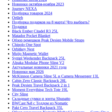
Новинки октября-ноября 2023
Journey NEXA
Подборка товаров 2024
Ortlieb
Подборка подарков на 8 марта! Что выбрать?
Подарки
Black Ember Citadel R3 25L
Matador Pocket Blanket
Обзор ремешков Peak Design Mobile Straps
Chipolo One Spot
Orbitkey Nest
Mujjo Magnetic Wallet
Sympl Weekender Backpack 25L
Alpaka Modular Phone Sling V2
Актуальные новинки 2021 года
Новинки мая 2026
McKinnon Camera Sling 5L и Camera Messenger 13L
Cabin Zero Classic Backpack 28L
Peak Design Travel Backpack 2 in 1
Moment Everything Tech Tote 19L
City Sling
Складные сумки и зонты Shupatto
BWCast №8 с Тоддом из Nomatic
Pakt Cero Travel Backpack 35L