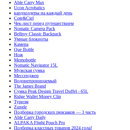
Able Carry Max
Ucon Acrobatics
кардхолдеры на каждый день
Cote&Ciel
Чек-лист перед путешествием
Nomatic Camera Pack
Bellroy Classic Backpack
Умные блокноты
Камера
Que Bottle
Нож
Memobottle
Nomatic Navigator 15L
Мужская сумка
Мессенджер
Водонепроницаемый
The James Brand
Сумка Peak Design Travel Duffel - 65L
Ridge Wallet Money Clip
Туризм
Zungle
Подборка городских рюкзаков — 3 часть
Able Carry Daily
ALPAKA Flight Pouch Pro
Подборка классных товаров 2024 года!