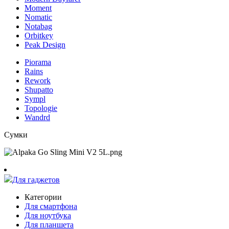
Moment
Nomatic
Notabag
Orbitkey
Peak Design
Piorama
Rains
Rework
Shupatto
Sympl
Topologie
Wandrd
Сумки
Для гаджетов
Категории
Для смартфона
Для ноутбука
Для планшета