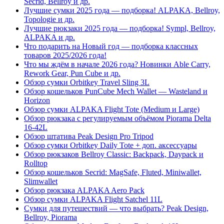
Secrid, Bellroy и др.
Лучшие сумки 2025 года — подборка! ALPAKA, Bellroy,
Topologie и др.
Лучшие рюкзаки 2025 года — подборка! Sympl, Bellroy,
ALPAKA и др.
Что подарить на Новый год — подборка классных
товаров 2025/2026 года!
Что мы ждём в начале 2026 года? Новинки Able Carry,
Rework Gear, Pun Cube и др.
Обзор сумки Orbitkey Travel Sling 3L
Обзор кошельков PunCube Mech Wallet — Wasteland и
Horizon
Обзор сумки ALPAKA Flight Tote (Medium и Large)
Обзор рюкзака с регулируемым объёмом Piorama Delta
16-42L
Обзор штатива Peak Design Pro Tripod
Обзор сумки Orbitkey Daily Tote + доп. аксессуары
Обзор рюкзаков Bellroy Classic: Backpack, Daypack и
Rolltop
Обзор кошельков Secrid: MagSafe, Fluted, Miniwallet,
Slimwallet
Обзор рюкзака ALPAKA Aero Pack
Обзор сумки ALPAKA Flight Satchel 11L
Сумки для путешествий — что выбрать? Peak Design,
Bellroy, Piorama