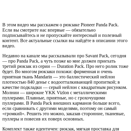
В этом видео мы расскажем о рюкзаке Pioneer Panda Pack.
Если вы смотрите нас впервые — обязательно
подписывайтесь и не пропускайте интересный и полезный
контент. Все актуальные ссылки вы найдёте в описании этого
видео.
Недавно на канале мы рассказывали про Savant Pack, сегодня
— про Panda Pack, а чуть позже ко мне должен приехать
третий рюкзак из серии — Duration Pack. Про него ролик тоже
будет. Во многом рюкзаки похожи: фирменная и очень
приятная ткань Mandarin — это баллистический нейлон
плотностью 840 денье с водоотталкивающей пропиткой; в
качестве подкладки — серый нейлон с квадратным рисунком.
Молнии — широкие YKK Vizlon с металлическими
пуллерами. Плавные, приятные, но с грохочущими
пуллерами. В Panda Pack внешних карманов больше всего,
если сравнивать с другими моделями, поэтому он самый
«громкий». Решить это можно, заказав сторонние, тканевые,
пуллеры и повесив их поверх основных.
Комплект также идентичен: рюкзак, мягкая проставка для