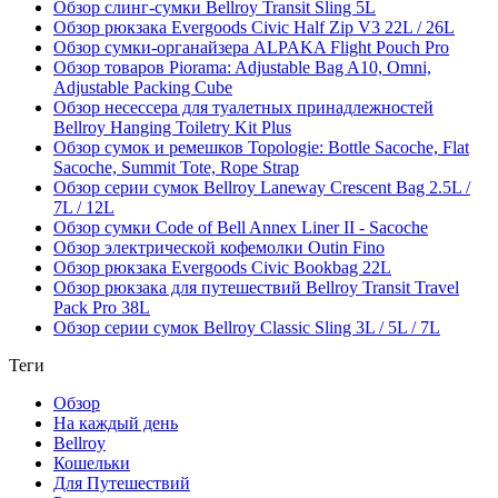
Обзор слинг-сумки Bellroy Transit Sling 5L
Обзор рюкзака Evergoods Civic Half Zip V3 22L / 26L
Обзор сумки-органайзера ALPAKA Flight Pouch Pro
Обзор товаров Piorama: Adjustable Bag A10, Omni,
Adjustable Packing Cube
Обзор несессера для туалетных принадлежностей
Bellroy Hanging Toiletry Kit Plus
Обзор сумок и ремешков Topologie: Bottle Sacoche, Flat
Sacoche, Summit Tote, Rope Strap
Обзор серии сумок Bellroy Laneway Crescent Bag 2.5L /
7L / 12L
Обзор сумки Code of Bell Annex Liner II - Sacoche
Обзор электрической кофемолки Outin Fino
Обзор рюкзака Evergoods Civic Bookbag 22L
Обзор рюкзака для путешествий Bellroy Transit Travel
Pack Pro 38L
Обзор серии сумок Bellroy Classic Sling 3L / 5L / 7L
Теги
Обзор
На каждый день
Bellroy
Кошельки
Для Путешествий