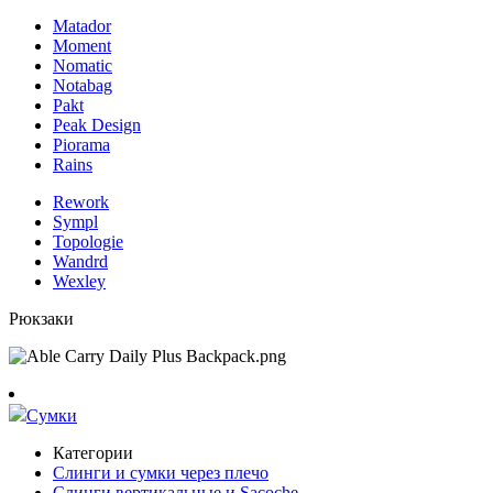
Matador
Moment
Nomatic
Notabag
Pakt
Peak Design
Piorama
Rains
Rework
Sympl
Topologie
Wandrd
Wexley
Рюкзаки
Сумки
Категории
Слинги и сумки через плечо
Слинги вертикальные и Sacoche