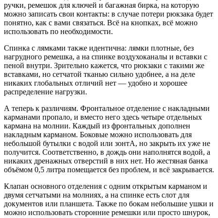
ручки, ремешок для ключей и багажная бирка, на которую
можно записать свои контакты: в случае потери рюкзака будет
понятно, как с вами связаться. Всё на кнопках, всё можно
использовать по необходимости.
Спинка с лямками также идентична: лямки плотные, без
нагрудного ремешка, а на спинке воздухоканалы и вставки с
пеной внутри. Зрительно кажется, что рюкзаки с такими же
вставками, но сетчатой тканью сильно удобнее, а на деле
никаких глобальных отличий нет — удобно и хорошее
распределение нагрузки.
А теперь к различиям. Фронтальное отделение с накладными
карманами пропало, и вместо него здесь четыре отдельных
кармана на молнии. Каждый из фронтальных дополнен
накладным карманом. Боковые можно использовать для
небольшой бутылки с водой или зонтА, но закрыть их уже не
получится. Соответственно, в дождь они наполнятся водой, а
никаких дренажных отверстий в них нет. Но жестяная банка
объёмом 0,5 литра помещается без проблем, и всё закрывается.
Клапан основного отделения с одним открытым карманом и
двумя сетчатыми на молниях, а на спинке есть слот для
документов или планшета. Также по бокам небольшие ушки и
можно использовать сторонние ремешки или просто шнурок,