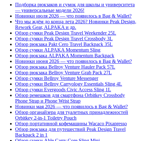
Подборка рюкзаков и сумок для школы и университета
— универсальные модели 2026!
Новинки июля 2026 — что появилось в Bag & Wallet?
Что мы ждём до конца лета 2026? Новинки Peak Design,
Rework Gear, ALPAKA и др.
Обзор сумки Peak Design Travel Weekender 25L
Обзор сумки Peak Design Travel Crossbody 3L
Обзор рюкзака Pakt Cero Travel Backpack 35L
Обзор сумки ALPAKA Momentum Sling
Обзор рюкзака ALPAKA Momentum Backpack
Новинки июня 2026 — что появилось в Bag & Wallet?
Обзор рюкзака Bellroy Venture Hauler Pack 57L
Обзор рюкзака Bellroy Venture Grab Pack 27L
Обзор сумки Bellroy Venture Messenger
Обзор сумки Bellroy Carryology Essentials Sling 4L
Обзор сумки Evergoods Civic Access Sling 1L
Обзор ремешков для смартфона Orbitkey Crossbody
Phone Strap и Phone Wrist Strap
Новинки мая 2026 — что появилось в Bag & Wallet?
Обзор органайзера для туалетных принадлежностей
Orbitkey 2-in-1 Toiletry Pouch
Обзор портативной кофемашины Wacaco Pixapresso
Обзор рюкзака для путешествий Peak Design Travel
Backpack 2 in 1
Обзор сумки Able Carry Core Sling Mini