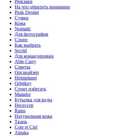
Рюкзаки
На что обратить внимание
Peak Design
Сумки
Кожа
Nomatic
Для фотографов
Слинг
Как выбрать
Secrid
Для командировки
Able Carry
Советы
Органайзер
Heimplanet
Orbitkey
Стоит избегать
Matador
Бутылка для воды
Несессер
Rains
Натуральная кожа
Ткань
Cote et Ciel
Alpaka