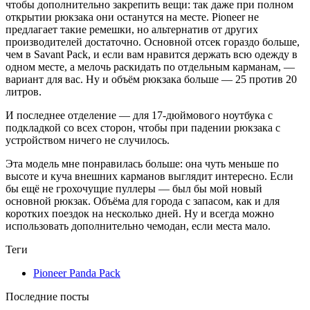
чтобы дополнительно закрепить вещи: так даже при полном
открытии рюкзака они останутся на месте. Pioneer не
предлагает такие ремешки, но альтернатив от других
производителей достаточно. Основной отсек гораздо больше,
чем в Savant Pack, и если вам нравится держать всю одежду в
одном месте, а мелочь раскидать по отдельным карманам, —
вариант для вас. Ну и объём рюкзака больше — 25 против 20
литров.
И последнее отделение — для 17-дюймового ноутбука с
подкладкой со всех сторон, чтобы при падении рюкзака с
устройством ничего не случилось.
Эта модель мне понравилась больше: она чуть меньше по
высоте и куча внешних карманов выглядит интересно. Если
бы ещё не грохочущие пуллеры — был бы мой новый
основной рюкзак. Объёма для города с запасом, как и для
коротких поездок на несколько дней. Ну и всегда можно
использовать дополнительно чемодан, если места мало.
Теги
Pioneer Panda Pack
Последние посты