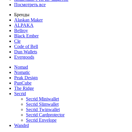
Посмотреть все
Бренды
Alaskan Maker
ALPAKA
Bellroy
Black Ember
Cle
Code of Bell
Dun Wallets
Evergoods
Nomad
Nomatic
Peak Design
PunCube
The Ridge
Secrid
Secrid Miniwallet
Secrid Slimwallet
Secrid Twinwallet
Secrid Cardprotector
Secrid Envelope
Wandrd