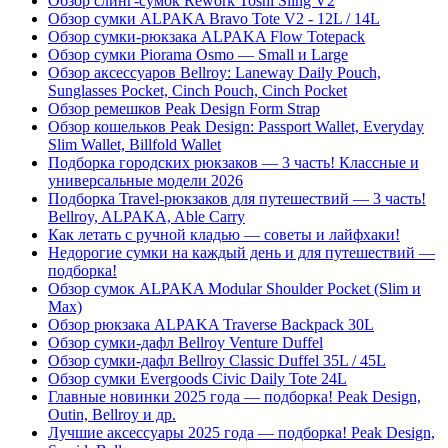
Обзор слинг-сумок Rework Toshi Sling V2
Обзор сумки ALPAKA Bravo Tote V2 - 12L / 14L
Обзор сумки-рюкзака ALPAKA Flow Totepack
Обзор сумки Piorama Osmo — Small и Large
Обзор аксессуаров Bellroy: Laneway Daily Pouch,
Sunglasses Pocket, Cinch Pouch, Cinch Pocket
Обзор ремешков Peak Design Form Strap
Обзор кошельков Peak Design: Passport Wallet, Everyday
Slim Wallet, Billfold Wallet
Подборка городских рюкзаков — 3 часть! Классные и
универсальные модели 2026
Подборка Travel-рюкзаков для путешествий — 3 часть!
Bellroy, ALPAKA, Able Carry
Как летать с ручной кладью — советы и лайфхаки!
Недорогие сумки на каждый день и для путешествий —
подборка!
Обзор сумок ALPAKA Modular Shoulder Pocket (Slim и
Max)
Обзор рюкзака ALPAKA Traverse Backpack 30L
Обзор сумки-дафл Bellroy Venture Duffel
Обзор сумки-дафл Bellroy Classic Duffel 35L / 45L
Обзор сумки Evergoods Civic Daily Tote 24L
Главные новинки 2025 года — подборка! Peak Design,
Outin, Bellroy и др.
Лучшие аксессуары 2025 года — подборка! Peak Design,