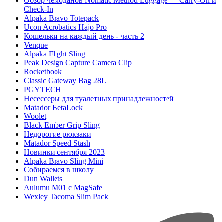
Обзор чемоданов Nomatic Method Luggage — Carry-On и
Check-In
Alpaka Bravo Totepack
Ucon Acrobatics Hajo Pro
Кошельки на каждый день - часть 2
Venque
Alpaka Flight Sling
Peak Design Capture Camera Clip
Rocketbook
Classic Gateway Bag 28L
PGYTECH
Несессеры для туалетных принадлежностей
Matador BetaLock
Woolet
Black Ember Grip Sling
Недорогие рюкзаки
Matador Speed Stash
Новинки сентября 2023
Alpaka Bravo Sling Mini
Собираемся в школу
Dun Wallets
Aulumu M01 с MagSafe
Wexley Tacoma Slim Pack