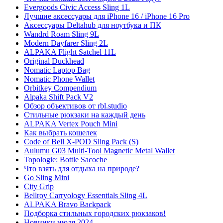
Evergoods Civic Access Sling 1L
Лучшие аксессуары для iPhone 16 / iPhone 16 Pro
Аксессуары Deltahub для ноутбука и ПК
Wandrd Roam Sling 9L
Modern Dayfarer Sling 2L
ALPAKA Flight Satchel 11L
Original Duckhead
Nomatic Laptop Bag
Nomatic Phone Wallet
Orbitkey Compendium
Alpaka Shift Pack V2
Обзор объективов от rbl.studio
Стильные рюкзаки на каждый день
ALPAKA Vertex Pouch Mini
Как выбрать кошелек
Code of Bell X-POD Sling Pack (S)
Aulumu G03 Multi-Tool Magnetic Metal Wallet
Topologie: Bottle Sacoche
Что взять для отдыха на природе?
Go Sling Mini
City Grip
Bellroy Carryology Essentials Sling 4L
ALPAKA Bravo Backpack
Подборка стильных городских рюкзаков!
Новинки июля 2024