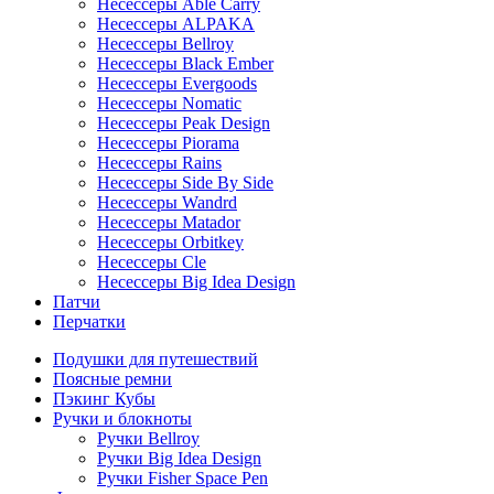
Несессеры Able Carry
Несессеры ALPAKA
Несессеры Bellroy
Несессеры Black Ember
Несессеры Evergoods
Несессеры Nomatic
Несессеры Peak Design
Несессеры Piorama
Несессеры Rains
Несессеры Side By Side
Несессеры Wandrd
Несессеры Matador
Несессеры Orbitkey
Несессеры Cle
Несессеры Big Idea Design
Патчи
Перчатки
Подушки для путешествий
Поясные ремни
Пэкинг Кубы
Ручки и блокноты
Ручки Bellroy
Ручки Big Idea Design
Ручки Fisher Space Pen