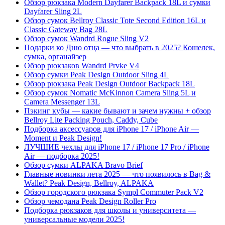
Обзор рюкзака Modern Dayfarer Backpack 18L и сумки
Dayfarer Sling 2L
Обзор сумок Bellroy Classic Tote Second Edition 16L и
Classic Gateway Bag 28L
Обзор сумок Wandrd Rogue Sling V2
Подарки ко Дню отца — что выбрать в 2025? Кошелек,
сумка, органайзер
Обзор рюкзаков Wandrd Prvke V4
Обзор сумки Peak Design Outdoor Sling 4L
Обзор рюкзака Peak Design Outdoor Backpack 18L
Обзор сумок Nomatic McKinnon Camera Sling 5L и
Camera Messenger 13L
Пэкинг кубы — какие бывают и зачем нужны + обзор
Bellroy Lite Packing Pouch, Caddy, Cube
Подборка аксессуаров для iPhone 17 / iPhone Air —
Moment и Peak Design!
ЛУЧШИЕ чехлы для iPhone 17 / iPhone 17 Pro / iPhone
Air — подборка 2025!
Обзор сумки ALPAKA Bravo Brief
Главные новинки лета 2025 — что появилось в Bag &
Wallet? Peak Design, Bellroy, ALPAKA
Обзор городского рюкзака Sympl Commuter Pack V2
Обзор чемодана Peak Design Roller Pro
Подборка рюкзаков для школы и университета —
универсальные модели 2025!