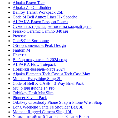
Alpaka Bravo Tote
Alpaka Zip Cardholder
Bellroy Transit Workpack 26L
Code of Bell Annex Liner II - Sacoche
ALPAKA Bravo Passport Pouch
Сумки тоут для гаджетов и на каждый день
Fressko Ceramic Camino 340 мл
Рюкзак
Cote&Ciel Sormonne
Обзор кошельков Peak Design
Fantom M
Пакеты
Выбор покупателей 2024 года
ALPAKA Flow Totepack
Новинки февраль–март 2024
Alpaka Elements Tech Case и Tech Case Max
Moment Everything Sling 2L
Code of Bell X-CASE - 3-Way Brief Pack
Mujjo для iPhone 14 Pro
Orbitkey Desk Mat Slim
Pioneer Savant Pack
Orbitkey Crossbody Phone Strap и Phone Wrist Strap
Long Weekend Santa Fe Shoulder Bag 3L
Moment Rugged Camera Sling 10L
Учим английский 1 апреля с Баганд Валет!