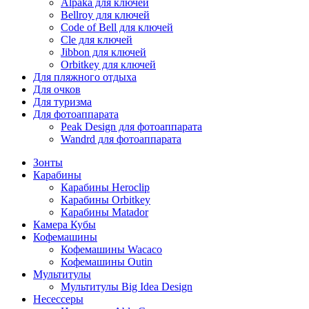
Alpaka для ключей
Bellroy для ключей
Code of Bell для ключей
Cle для ключей
Jibbon для ключей
Orbitkey для ключей
Для пляжного отдыха
Для очков
Для туризма
Для фотоаппарата
Peak Design для фотоаппарата
Wandrd для фотоаппарата
Зонты
Карабины
Карабины Heroclip
Карабины Orbitkey
Карабины Matador
Камера Кубы
Кофемашины
Кофемашины Wacaco
Кофемашины Outin
Мультитулы
Мультитулы Big Idea Design
Несессеры