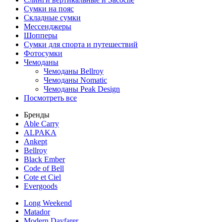
Сумки на пояс
Складные сумки
Мессенджеры
Шопперы
Сумки для спорта и путешествий
Фотосумки
Чемоданы
Чемоданы Bellroy
Чемоданы Nomatic
Чемоданы Peak Design
Посмотреть все
Бренды
Able Carry
ALPAKA
Ankept
Bellroy
Black Ember
Code of Bell
Cote et Ciel
Evergoods
Long Weekend
Matador
Modern Dayfarer