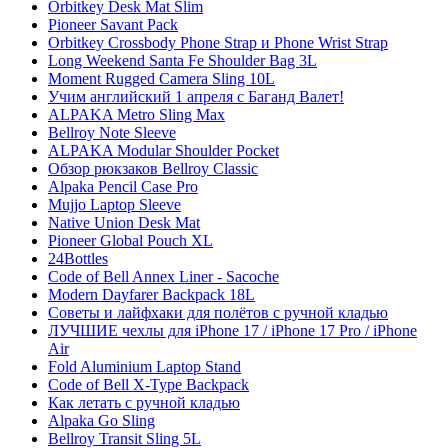
Orbitkey Desk Mat Slim
Pioneer Savant Pack
Orbitkey Crossbody Phone Strap и Phone Wrist Strap
Long Weekend Santa Fe Shoulder Bag 3L
Moment Rugged Camera Sling 10L
Учим английский 1 апреля с Баганд Валет!
ALPAKA Metro Sling Max
Bellroy Note Sleeve
ALPAKA Modular Shoulder Pocket
Обзор рюкзаков Bellroy Classic
Alpaka Pencil Case Pro
Mujjo Laptop Sleeve
Native Union Desk Mat
Pioneer Global Pouch XL
24Bottles
Code of Bell Annex Liner - Sacoche
Modern Dayfarer Backpack 18L
Советы и лайфхаки для полётов с ручной кладью
ЛУЧШИЕ чехлы для iPhone 17 / iPhone 17 Pro / iPhone
Air
Fold Aluminium Laptop Stand
Code of Bell X-Type Backpack
Как летать с ручной кладью
Alpaka Go Sling
Bellroy Transit Sling 5L