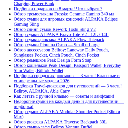
Charging Power Bank
Подборка подарков на 8 марта! Что выбрать?
Обзор тремостакана Fressko Ceramic Camino 340 мл
Обзор сумки для игровых консолей ALPAKA Eclipse
Gaming Sling
Обзор слинг-сумок Rework Toshi Sling V2
Обзор сумки ALPAKA Bravo Tote V2 - 12L / 14L
Обзор сумки-рюкзака ALPAKA Flow Totepack
Обзор сумки Piorama Osmo — Small и Large
Обзор аксессуаров Bellroy: Laneway Daily Pouch,
Sunglasses Pocket, Cinch Pouch, Cinch Pocket
Обзор ремешков Peak Design Form Strap
Обзор кошельков Peak Design: Passport Wallet, Everyday
Slim Wallet, Billfold Wallet
Подборка городских рюкзаков — 3 часть! Классные и
универсальные модели 2026
Подборка Travel-рюкзаков для путешествий — 3 часть!
Bellroy, ALPAKA, Able Carry
Как летать с ручной кладью — советы и лайфхаки!
Недорогие сумки на каждый день и для путешествий —
подборка!
Обзор сумок ALPAKA Modular Shoulder Pocket (Slim и
Max)
Обзор рюкзака ALPAKA Traverse Backpack 30L
Обзор сумки-дафл Bellroy Venture Duffel