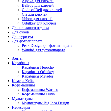
Alpaka для ключей
Bellroy для ключей
Code of Bell для ключей
Cle для ключей
Jibbon для ключей
Orbitkey для ключей
Для пляжного отдыха
Для очков
Для туризма
Для фотоаппарата
Peak Design для фотоаппарата
Wandrd для фотоаппарата
Зонты
Карабины
Карабины Heroclip
Карабины Orbitkey
Карабины Matador
Камера Кубы
Кофемашины
Кофемашины Wacaco
Кофемашины Outin
Мультитулы
Мультитулы Big Idea Design
Несессеры