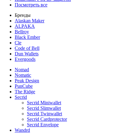
Посмотреть все
Бренды
Alaskan Maker
ALPAKA
Bellroy
Black Ember
Cle
Code of Bell
Dun Wallets
Evergoods
Nomad
Nomatic
Peak Design
PunCube
The Ridge
Secrid
Secrid Miniwallet
Secrid Slimwallet
Secrid Twinwallet
Secrid Cardprotector
Secrid Envelope
Wandrd