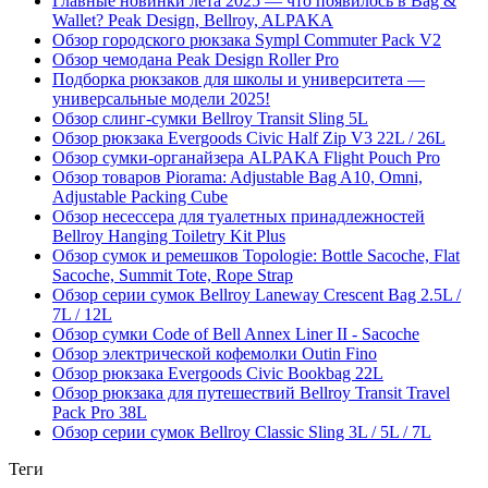
Главные новинки лета 2025 — что появилось в Bag &
Wallet? Peak Design, Bellroy, ALPAKA
Обзор городского рюкзака Sympl Commuter Pack V2
Обзор чемодана Peak Design Roller Pro
Подборка рюкзаков для школы и университета —
универсальные модели 2025!
Обзор слинг-сумки Bellroy Transit Sling 5L
Обзор рюкзака Evergoods Civic Half Zip V3 22L / 26L
Обзор сумки-органайзера ALPAKA Flight Pouch Pro
Обзор товаров Piorama: Adjustable Bag A10, Omni,
Adjustable Packing Cube
Обзор несессера для туалетных принадлежностей
Bellroy Hanging Toiletry Kit Plus
Обзор сумок и ремешков Topologie: Bottle Sacoche, Flat
Sacoche, Summit Tote, Rope Strap
Обзор серии сумок Bellroy Laneway Crescent Bag 2.5L /
7L / 12L
Обзор сумки Code of Bell Annex Liner II - Sacoche
Обзор электрической кофемолки Outin Fino
Обзор рюкзака Evergoods Civic Bookbag 22L
Обзор рюкзака для путешествий Bellroy Transit Travel
Pack Pro 38L
Обзор серии сумок Bellroy Classic Sling 3L / 5L / 7L
Теги