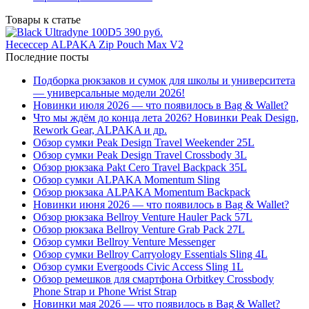
Товары к статье
5 390 руб.
Несессер ALPAKA Zip Pouch Max V2
Последние посты
Подборка рюкзаков и сумок для школы и университета
— универсальные модели 2026!
Новинки июля 2026 — что появилось в Bag & Wallet?
Что мы ждём до конца лета 2026? Новинки Peak Design,
Rework Gear, ALPAKA и др.
Обзор сумки Peak Design Travel Weekender 25L
Обзор сумки Peak Design Travel Crossbody 3L
Обзор рюкзака Pakt Cero Travel Backpack 35L
Обзор сумки ALPAKA Momentum Sling
Обзор рюкзака ALPAKA Momentum Backpack
Новинки июня 2026 — что появилось в Bag & Wallet?
Обзор рюкзака Bellroy Venture Hauler Pack 57L
Обзор рюкзака Bellroy Venture Grab Pack 27L
Обзор сумки Bellroy Venture Messenger
Обзор сумки Bellroy Carryology Essentials Sling 4L
Обзор сумки Evergoods Civic Access Sling 1L
Обзор ремешков для смартфона Orbitkey Crossbody
Phone Strap и Phone Wrist Strap
Новинки мая 2026 — что появилось в Bag & Wallet?