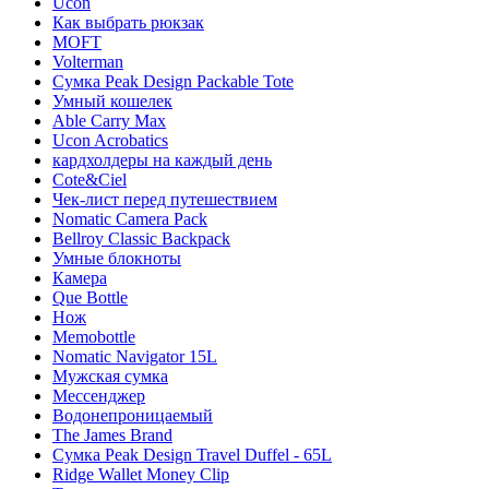
Ucon
Как выбрать рюкзак
MOFT
Volterman
Сумка Peak Design Packable Tote
Умный кошелек
Able Carry Max
Ucon Acrobatics
кардхолдеры на каждый день
Cote&Ciel
Чек-лист перед путешествием
Nomatic Camera Pack
Bellroy Classic Backpack
Умные блокноты
Камера
Que Bottle
Нож
Memobottle
Nomatic Navigator 15L
Мужская сумка
Мессенджер
Водонепроницаемый
The James Brand
Сумка Peak Design Travel Duffel - 65L
Ridge Wallet Money Clip