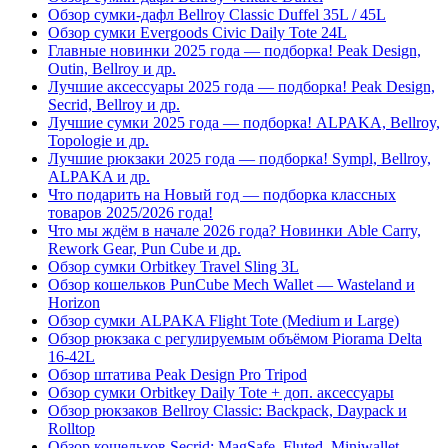
Обзор сумки-дафл Bellroy Classic Duffel 35L / 45L
Обзор сумки Evergoods Civic Daily Tote 24L
Главные новинки 2025 года — подборка! Peak Design,
Outin, Bellroy и др.
Лучшие аксессуары 2025 года — подборка! Peak Design,
Secrid, Bellroy и др.
Лучшие сумки 2025 года — подборка! ALPAKA, Bellroy,
Topologie и др.
Лучшие рюкзаки 2025 года — подборка! Sympl, Bellroy,
ALPAKA и др.
Что подарить на Новый год — подборка классных
товаров 2025/2026 года!
Что мы ждём в начале 2026 года? Новинки Able Carry,
Rework Gear, Pun Cube и др.
Обзор сумки Orbitkey Travel Sling 3L
Обзор кошельков PunCube Mech Wallet — Wasteland и
Horizon
Обзор сумки ALPAKA Flight Tote (Medium и Large)
Обзор рюкзака с регулируемым объёмом Piorama Delta
16-42L
Обзор штатива Peak Design Pro Tripod
Обзор сумки Orbitkey Daily Tote + доп. аксессуары
Обзор рюкзаков Bellroy Classic: Backpack, Daypack и
Rolltop
Обзор кошельков Secrid: MagSafe, Fluted, Miniwallet,