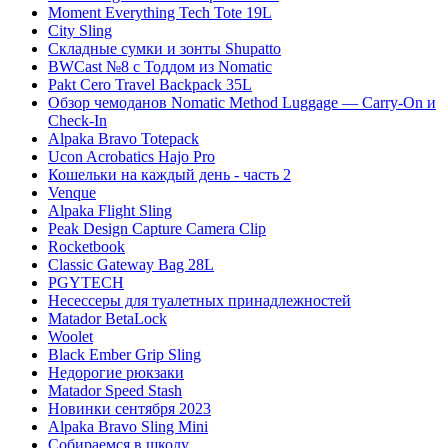
Moment Everything Tech Tote 19L
City Sling
Складные сумки и зонты Shupatto
BWCast №8 с Тоддом из Nomatic
Pakt Cero Travel Backpack 35L
Обзор чемоданов Nomatic Method Luggage — Carry-On и
Check-In
Alpaka Bravo Totepack
Ucon Acrobatics Hajo Pro
Кошельки на каждый день - часть 2
Venque
Alpaka Flight Sling
Peak Design Capture Camera Clip
Rocketbook
Classic Gateway Bag 28L
PGYTECH
Несессеры для туалетных принадлежностей
Matador BetaLock
Woolet
Black Ember Grip Sling
Недорогие рюкзаки
Matador Speed Stash
Новинки сентября 2023
Alpaka Bravo Sling Mini
Собираемся в школу