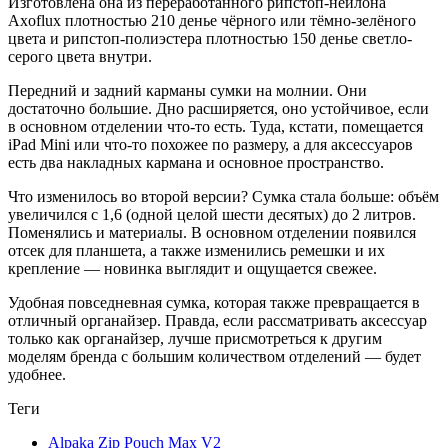
Изготовлена она из переработанного рипстоп-нейлона
Axoflux плотностью 210 денье чёрного или тёмно-зелёного
цвета и рипстоп-полиэстера плотностью 150 денье светло-
серого цвета внутри.
Передний и задний карманы сумки на молнии. Они
достаточно большие. Дно расширяется, оно устойчивое, если
в основном отделении что-то есть. Туда, кстати, помещается
iPad Mini или что-то похожее по размеру, а для аксессуаров
есть два накладных кармана и основное пространство.
Что изменилось во второй версии? Сумка стала больше: объём
увеличился с 1,6 (одной целой шести десятых) до 2 литров.
Поменялись и материалы. В основном отделении появился
отсек для планшета, а также изменились ремешки и их
крепление — новинка выглядит и ощущается свежее.
Удобная повседневная сумка, которая также превращается в
отличный органайзер. Правда, если рассматривать аксессуар
только как органайзер, лучше присмотреться к другим
моделям бренда с большим количеством отделений — будет
удобнее.
Теги
Alpaka Zip Pouch Max V2