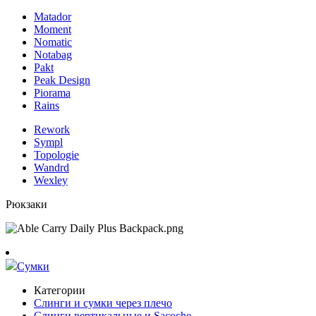
Matador
Moment
Nomatic
Notabag
Pakt
Peak Design
Piorama
Rains
Rework
Sympl
Topologie
Wandrd
Wexley
Рюкзаки
Сумки
Категории
Слинги и сумки через плечо
Слинги вертикальные и Sacoche