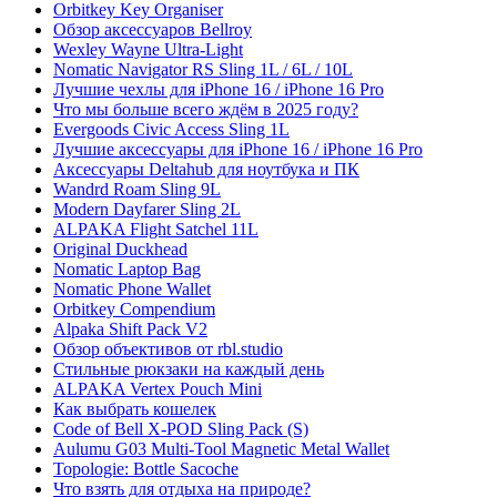
Orbitkey Key Organiser
Обзор аксессуаров Bellroy
Wexley Wayne Ultra-Light
Nomatic Navigator RS Sling 1L / 6L / 10L
Лучшие чехлы для iPhone 16 / iPhone 16 Pro
Что мы больше всего ждём в 2025 году?
Evergoods Civic Access Sling 1L
Лучшие аксессуары для iPhone 16 / iPhone 16 Pro
Аксессуары Deltahub для ноутбука и ПК
Wandrd Roam Sling 9L
Modern Dayfarer Sling 2L
ALPAKA Flight Satchel 11L
Original Duckhead
Nomatic Laptop Bag
Nomatic Phone Wallet
Orbitkey Compendium
Alpaka Shift Pack V2
Обзор объективов от rbl.studio
Стильные рюкзаки на каждый день
ALPAKA Vertex Pouch Mini
Как выбрать кошелек
Code of Bell X-POD Sling Pack (S)
Aulumu G03 Multi-Tool Magnetic Metal Wallet
Topologie: Bottle Sacoche
Что взять для отдыха на природе?