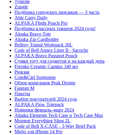
Туризм
Zungle
Подборка городских рюкзаков — 3 часть
Able Carry Daily
ALPAKA Flight Pouch Pro
Подборка классных товаров 2024 года!
Alpaka Bravo Tote
Alpaka Zip Cardholder
Bellroy Transit Workpack 26L
Code of Bell Annex Liner II - Sacoche
ALPAKA Bravo Passport Pouch
Сумки тоут для гаджетов и на каждый день
Fressko Ceramic Camino 340 мл
Рюкзак
Cote&Ciel Sormonne
Обзор кошельков Peak Design
Fantom M
Пакеты
Выбор покупателей 2024 года
ALPAKA Flow Totepack
Новинки февраль–март 2024
Alpaka Elements Tech Case и Tech Case Max
Moment Everything Sling 2L
Code of Bell X-CASE - 3-Way Brief Pack
Mujjo для iPhone 14 Pro