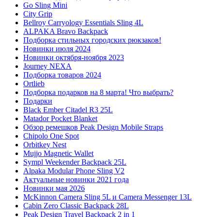
Go Sling Mini
City Grip
Bellroy Carryology Essentials Sling 4L
ALPAKA Bravo Backpack
Подборка стильных городских рюкзаков!
Новинки июля 2024
Новинки октября-ноября 2023
Journey NEXA
Подборка товаров 2024
Ortlieb
Подборка подарков на 8 марта! Что выбрать?
Подарки
Black Ember Citadel R3 25L
Matador Pocket Blanket
Обзор ремешков Peak Design Mobile Straps
Chipolo One Spot
Orbitkey Nest
Mujjo Magnetic Wallet
Sympl Weekender Backpack 25L
Alpaka Modular Phone Sling V2
Актуальные новинки 2021 года
Новинки мая 2026
McKinnon Camera Sling 5L и Camera Messenger 13L
Cabin Zero Classic Backpack 28L
Peak Design Travel Backpack 2 in 1