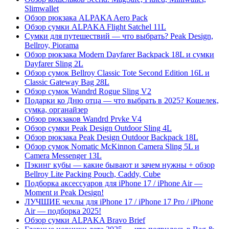
Slimwallet
Обзор рюкзака ALPAKA Aero Pack
Обзор сумки ALPAKA Flight Satchel 11L
Сумки для путешествий — что выбрать? Peak Design,
Bellroy, Piorama
Обзор рюкзака Modern Dayfarer Backpack 18L и сумки
Dayfarer Sling 2L
Обзор сумок Bellroy Classic Tote Second Edition 16L и
Classic Gateway Bag 28L
Обзор сумок Wandrd Rogue Sling V2
Подарки ко Дню отца — что выбрать в 2025? Кошелек,
сумка, органайзер
Обзор рюкзаков Wandrd Prvke V4
Обзор сумки Peak Design Outdoor Sling 4L
Обзор рюкзака Peak Design Outdoor Backpack 18L
Обзор сумок Nomatic McKinnon Camera Sling 5L и
Camera Messenger 13L
Пэкинг кубы — какие бывают и зачем нужны + обзор
Bellroy Lite Packing Pouch, Caddy, Cube
Подборка аксессуаров для iPhone 17 / iPhone Air —
Moment и Peak Design!
ЛУЧШИЕ чехлы для iPhone 17 / iPhone 17 Pro / iPhone
Air — подборка 2025!
Обзор сумки ALPAKA Bravo Brief