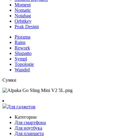
Moment
Nomatic
Notabag
Orbitkey
Peak Design
Piorama
Rains
Rework
Shupatto
Sympl
Topologie
Wandrd
Сумки
Для гаджетов
Категории
Для смартфона
Для ноутбука
Для планшета