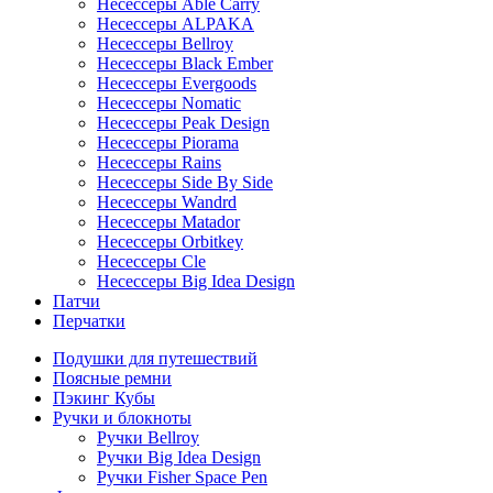
Несессеры Able Carry
Несессеры ALPAKA
Несессеры Bellroy
Несессеры Black Ember
Несессеры Evergoods
Несессеры Nomatic
Несессеры Peak Design
Несессеры Piorama
Несессеры Rains
Несессеры Side By Side
Несессеры Wandrd
Несессеры Matador
Несессеры Orbitkey
Несессеры Cle
Несессеры Big Idea Design
Патчи
Перчатки
Подушки для путешествий
Поясные ремни
Пэкинг Кубы
Ручки и блокноты
Ручки Bellroy
Ручки Big Idea Design
Ручки Fisher Space Pen