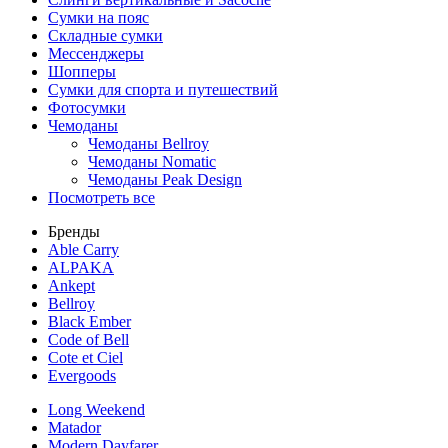
Сумки на пояс
Складные сумки
Мессенджеры
Шопперы
Сумки для спорта и путешествий
Фотосумки
Чемоданы
Чемоданы Bellroy
Чемоданы Nomatic
Чемоданы Peak Design
Посмотреть все
Бренды
Able Carry
ALPAKA
Ankept
Bellroy
Black Ember
Code of Bell
Cote et Ciel
Evergoods
Long Weekend
Matador
Modern Dayfarer