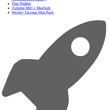
Dun Wallets
Aulumu M01 с MagSafe
Wexley Tacoma Slim Pack