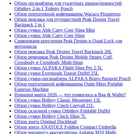
Обзор органайзера для туалетных принадлежностей
Orbitkey 2-in-1 Toiletry Pouch
Обзор портативной кофемашины Wacaco Pixapresso
Обзор рюкзака для путешествий Peak Design Travel
Backpack 2 in 1
Обзор сумки Able Carry Core Sling Mini
Обзор сумки Able Carry Core Sling
Сравниваем крепления Peak Design и Quad Lock для
мотоцикла
Обзор рюкзака Peak Design Travel Backpack 20L
Обзор ремешков Peak Design Mobile Straps: Cuff,
Crossbody и Crossbody Multi-Strap
Обзор сумки ALPAKA Flight Sling Pro 2.5L
Обзор сумки Evergoods Transit Duffel 25L
Обзор сумки-органайзера ALPAKA Bravo Passport Pouch
Обзор портативной кофемашины Outin Mino Portable
Espresso Machine
Новинки марта 2026 — что появилось в Bag & Wallet?
Обзор сумки Bellroy Classic Messenger 13L
Обзор сумки Bellroy Cinch Carryall 21L
Обзор складной сумки Orbitkey Foldable Duffel
Обзор сумки Bellroy Cinch Sling 7L
Обзор зонта Original Duckhead
Обзор зонта ANATOLE Folding Compact Umbrella
Обзор внешнего аккумулятора Aulumu M10 Multi-