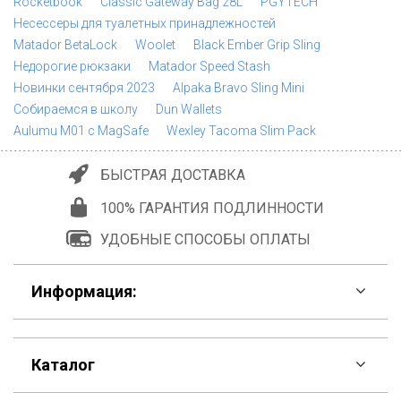
Rocketbook
Classic Gateway Bag 28L
PGYTECH
Несессеры для туалетных принадлежностей
Matador BetaLock
Woolet
Black Ember Grip Sling
Недорогие рюкзаки
Matador Speed Stash
Новинки сентября 2023
Alpaka Bravo Sling Mini
Собираемся в школу
Dun Wallets
Aulumu M01 с MagSafe
Wexley Tacoma Slim Pack
БЫСТРАЯ ДОСТАВКА
100% ГАРАНТИЯ ПОДЛИННОСТИ
УДОБНЫЕ СПОСОБЫ ОПЛАТЫ
Информация:
F.A.Q
Каталог
Контакты