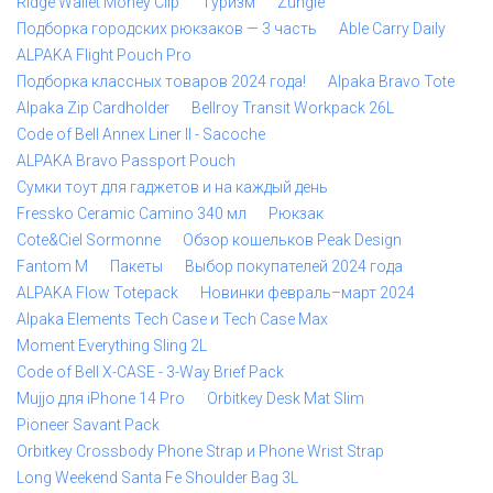
Ridge Wallet Money Clip
Туризм
Zungle
Подборка городских рюкзаков — 3 часть
Able Carry Daily
ALPAKA Flight Pouch Pro
Подборка классных товаров 2024 года!
Alpaka Bravo Tote
Alpaka Zip Cardholder
Bellroy Transit Workpack 26L
Code of Bell Annex Liner II - Sacoche
ALPAKA Bravo Passport Pouch
Сумки тоут для гаджетов и на каждый день
Fressko Ceramic Camino 340 мл
Рюкзак
Cote&Ciel Sormonne
Обзор кошельков Peak Design
Fantom M
Пакеты
Выбор покупателей 2024 года
ALPAKA Flow Totepack
Новинки февраль–март 2024
Alpaka Elements Tech Case и Tech Case Max
Moment Everything Sling 2L
Code of Bell X-CASE - 3-Way Brief Pack
Mujjo для iPhone 14 Pro
Orbitkey Desk Mat Slim
Pioneer Savant Pack
Orbitkey Crossbody Phone Strap и Phone Wrist Strap
Long Weekend Santa Fe Shoulder Bag 3L