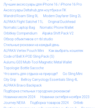
Лучшие аксессуары для iPhone 16 / iPhone 16 Pro
Аксессуары Deltahub для ноутбука и ПК
Wandrd Roam Sling 9L
Modern Dayfarer Sling 2L
ALPAKA Flight Satchel 11L
Original Duckhead
Nomatic Laptop Bag
Nomatic Phone Wallet
Orbitkey Compendium
Alpaka Shift Pack V2
Обзор объективов от rbl.studio
Стильные рюкзаки на каждый день
ALPAKA Vertex Pouch Mini
Как выбрать кошелек
Code of Bell X-POD Sling Pack (S)
Aulumu G03 Multi-Tool Magnetic Metal Wallet
Topologie: Bottle Sacoche
Что взять для отдыха на природе?
Go Sling Mini
City Grip
Bellroy Carryology Essentials Sling 4L
ALPAKA Bravo Backpack
Подборка стильных городских рюкзаков!
Новинки июля 2024
Новинки октября-ноября 2023
Journey NEXA
Подборка товаров 2024
Ortlieb