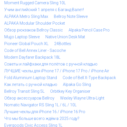
Moment Rugged Camera Sling 10L
Учим английский 1 апреля с Баганд Валет!
ALPAKA Metro Sling Max
Bellroy Note Sleeve
ALPAKA Modular Shoulder Pocket
Обзор рюкзаков Bellroy Classic
Alpaka Pencil Case Pro
Mujjo Laptop Sleeve
Native Union Desk Mat
Pioneer Global Pouch XL
24Bottles
Code of Bell Annex Liner - Sacoche
Modern Dayfarer Backpack 18L
Советы и лайфхаки для полётов с ручной кладью
ЛУЧШИЕ чехлы для iPhone 17 / iPhone 17 Pro / iPhone Air
Fold Aluminium Laptop Stand
Code of Bell X-Type Backpack
Как летать с ручной кладью
Alpaka Go Sling
Bellroy Transit Sling 5L
Orbitkey Key Organiser
Обзор аксессуаров Bellroy
Wexley Wayne Ultra-Light
Nomatic Navigator RS Sling 1L / 6L / 10L
Лучшие чехлы для iPhone 16 / iPhone 16 Pro
Что мы больше всего ждём в 2025 году?
Evergoods Civic Access Sling 1L