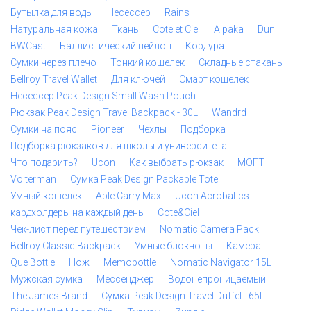
Бутылка для воды
Несессер
Rains
Натуральная кожа
Ткань
Cote et Ciel
Alpaka
Dun
BWCast
Баллистический нейлон
Кордура
Сумки через плечо
Тонкий кошелек
Складные стаканы
Bellroy Travel Wallet
Для ключей
Смарт кошелек
Несессер Peak Design Small Wash Pouch
Рюкзак Peak Design Travel Backpack - 30L
Wandrd
Сумки на пояс
Pioneer
Чехлы
Подборка
Подборка рюкзаков для школы и университета
Что подарить?
Ucon
Как выбрать рюкзак
MOFT
Volterman
Сумка Peak Design Packable Tote
Умный кошелек
Able Carry Max
Ucon Acrobatics
кардхолдеры на каждый день
Cote&Ciel
Чек-лист перед путешествием
Nomatic Camera Pack
Bellroy Classic Backpack
Умные блокноты
Камера
Que Bottle
Нож
Memobottle
Nomatic Navigator 15L
Мужская сумка
Мессенджер
Водонепроницаемый
The James Brand
Сумка Peak Design Travel Duffel - 65L