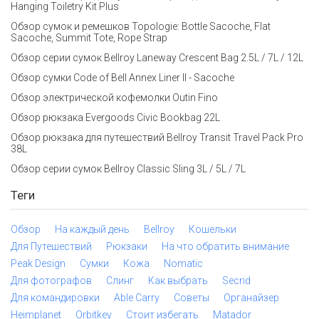
Hanging Toiletry Kit Plus
Обзор сумок и ремешков Topologie: Bottle Sacoche, Flat
Sacoche, Summit Tote, Rope Strap
Обзор серии сумок Bellroy Laneway Crescent Bag 2.5L / 7L / 12L
Обзор сумки Code of Bell Annex Liner II - Sacoche
Обзор электрической кофемолки Outin Fino
Обзор рюкзака Evergoods Civic Bookbag 22L
Обзор рюкзака для путешествий Bellroy Transit Travel Pack Pro
38L
Обзор серии сумок Bellroy Classic Sling 3L / 5L / 7L
Теги
Обзор
На каждый день
Bellroy
Кошельки
Для Путешествий
Рюкзаки
На что обратить внимание
Peak Design
Сумки
Кожа
Nomatic
Для фотографов
Слинг
Как выбрать
Secrid
Для командировки
Able Carry
Советы
Органайзер
Heimplanet
Orbitkey
Стоит избегать
Matador