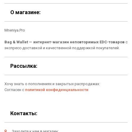
Скидки
Шоурум
О магазине:
Кошельки
Материалы
Mneniya.Pro
Рюкзаки
Способы оплаты
Bag & Wallet — интернет-магазин неповторимых EDC-товаров
с
Сумки
Подарочные сертификаты
экспресс-доставкой и качественной поддержкой покупателей.
Для гаджетов
Доставка
Рассылка:
Аксессуары
О нас
Хочу знать о пополнениях и закрытых распродажах:
Новинки
Отзывы о Bag & Wallet
Согласен с
политикой конфиденциальности
Популярные товары
Блог
Подарки
Гарантия
Контакты:
Условия возврата
Заходите к нам в магазин: