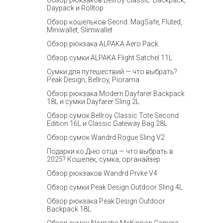
Обзор рюкзаков Bellroy Classic: Backpack,
Daypack и Rolltop
Обзор кошельков Secrid: MagSafe, Fluted,
Miniwallet, Slimwallet
Обзор рюкзака ALPAKA Aero Pack
Обзор сумки ALPAKA Flight Satchel 11L
Сумки для путешествий — что выбрать?
Peak Design, Bellroy, Piorama
Обзор рюкзака Modern Dayfarer Backpack
18L и сумки Dayfarer Sling 2L
Обзор сумок Bellroy Classic Tote Second
Edition 16L и Classic Gateway Bag 28L
Обзор сумок Wandrd Rogue Sling V2
Подарки ко Дню отца — что выбрать в
2025? Кошелек, сумка, органайзер
Обзор рюкзаков Wandrd Prvke V4
Обзор сумки Peak Design Outdoor Sling 4L
Обзор рюкзака Peak Design Outdoor
Backpack 18L