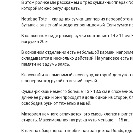
В этом ролике мы расскажем о трёх сумках-шопперах
N
которой можно регулировать.
Notabag Tote
— складная сумка-шоппер из переработанн
бутылок, он лёгкий и водонепроницаемый. Если сумка и
В сложенном виде размер сумки составляет 14 × 11 см. 
нагрузка 20 кг.
В основном отделении есть небольшой карман, например
складывается в несколько действий. На упаковке есть 
памяти не задумываясь.
Классный и незаменимый аксессуар, который доступен в
шоппером под рукой на всякий случай.
Сумка-рюкзак немного больше: 13 × 13,5 см в сложенном
длиннее ручки и они проходят вдоль одной из сторон, б
освободив руки от тяжёлых вещей.
Материал немного отличается: это смесь хлопка и рипс
стирать. Максимальная нагрузка чуть меньше — 15 кг.
К нам на обзор попала необычная расцветка
Roads
, вд