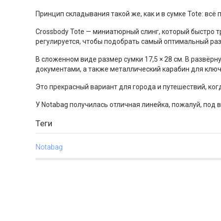
Принцип складывания такой же, как и в сумке
Tote
: всё
Crossbody Tote
— миниатюрный слинг, который быстро т
регулируется, чтобы подобрать самый оптимальный раз
В сложенном виде размер сумки 17,5 × 28 см. В развёрну
документами, а также металлический карабин для ключ
Это прекрасный вариант для города и путешествий, ког
У
Notabag
получилась отличная линейка, пожалуй, под в
Теги
Notabag