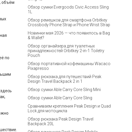
, объём
Обзор сумки Evergoods Civic Access Sling
1L
вых
Обзор ремешков для смартфона Orbitkey
Crossbody Phone Strap и Phone Wrist Strap
Новинки мая 2026 — что появилось в Bag
ьная
& Wallet?
Обзор органайзера для туалетных
принадлежностей Orbitkey 2-in-1 Toiletry
Pouch
её по
Обзор портативной кофемашины Wacaco
Pixapresso
ольшим
Обзор рюкзака для путешествий Peak
Design Travel Backpack 2 in 1
Обзор сумки Able Carry Core Sling Mini
 здесь
ак,
Обзор сумки Able Carry Core Sling
Сравниваем крепления Peak Design и Quad
Lock для мотоцикла
можно
Обзор рюкзака Peak Design Travel
Backpack 20L
ешествие.