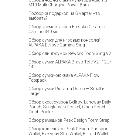
Обзор внешнего аккумулятора Aulumu
M10 Multi-Charging Power Bank
Подборка подарков на 8 марта! Что
выбрать?
Обзор тремостакана Fressko Ceramic
Camino 340 мл
Обзор сумки для игровых консолей
ALPAKA Eclipse Gaming Sling
Обзор слинг-сумок Rework Toshi Sling V2
Обзор сумки ALPAKA Bravo Tote V2 - 12L /
14L
Обзор сумки-рюкзака ALPAKA Flow
Totepack
Обзор сумки Piorama Osmo — Small и
Large
Обзор аксессуаров Bellroy: Laneway Daily
Pouch, Sunglasses Pocket, Cinch Pouch,
Cinch Pocket
Обзор ремешков Peak Design Form Strap
Обзор кошельков Peak Design: Passport
Wallet, Everyday Slim Wallet, Billfold Wallet