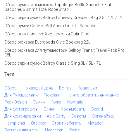
Обзор сумок и ремешков Topologie: Bottle Sacoche, Flat
Sacoche, Summit Tote, Rope Strap
Обзор серии сумок Bellroy Laneway Crescent Bag 2.5L / 7L / 12L
Обзор сумки Code of Bell Annex Liner II - Sacoche
Обзор электрической кофемолки Outin Fino
Обзор рюкзака Evergoods Civic Bookbag 22L
Обзор рюкзака для путешествий Bellroy Transit Travel Pack Pro
38L
Обзор серии сумок Bellroy Classic Sling 3L / 5L / 7L
Теги
Обзор
На каждый день
Bellroy
Кошельки
Для Путешествий
Рюкзаки
На что обратить внимание
Peak Design
Сумки
Кожа
Nomatic
Для фотографов
Слинг
Как выбрать
Secrid
Для командировки
Able Carry
Советы
Органайзер
Heimplanet
Orbitkey
Стоит избегать
Matador
Бутылка для воды
Несессер
Rains