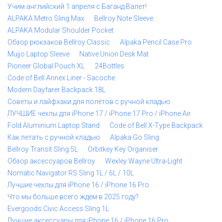
Учим английский 1 апреля с Баганд Валет!
ALPAKA Metro Sling Max
Bellroy Note Sleeve
ALPAKA Modular Shoulder Pocket
Обзор рюкзаков Bellroy Classic
Alpaka Pencil Case Pro
Mujjo Laptop Sleeve
Native Union Desk Mat
Pioneer Global Pouch XL
24Bottles
Code of Bell Annex Liner - Sacoche
Modern Dayfarer Backpack 18L
Советы и лайфхаки для полётов с ручной кладью
ЛУЧШИЕ чехлы для iPhone 17 / iPhone 17 Pro / iPhone Air
Fold Aluminium Laptop Stand
Code of Bell X-Type Backpack
Как летать с ручной кладью
Alpaka Go Sling
Bellroy Transit Sling 5L
Orbitkey Key Organiser
Обзор аксессуаров Bellroy
Wexley Wayne Ultra-Light
Nomatic Navigator RS Sling 1L / 6L / 10L
Лучшие чехлы для iPhone 16 / iPhone 16 Pro
Что мы больше всего ждём в 2025 году?
Evergoods Civic Access Sling 1L
Лучшие аксессуары для iPhone 16 / iPhone 16 Pro