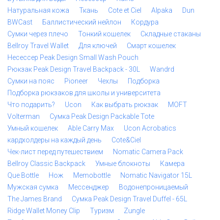
Натуральная кожа
Ткань
Cote et Ciel
Alpaka
Dun
BWCast
Баллистический нейлон
Кордура
Сумки через плечо
Тонкий кошелек
Складные стаканы
Bellroy Travel Wallet
Для ключей
Смарт кошелек
Несессер Peak Design Small Wash Pouch
Рюкзак Peak Design Travel Backpack - 30L
Wandrd
Сумки на пояс
Pioneer
Чехлы
Подборка
Подборка рюкзаков для школы и университета
Что подарить?
Ucon
Как выбрать рюкзак
MOFT
Volterman
Сумка Peak Design Packable Tote
Умный кошелек
Able Carry Max
Ucon Acrobatics
кардхолдеры на каждый день
Cote&Ciel
Чек-лист перед путешествием
Nomatic Camera Pack
Bellroy Classic Backpack
Умные блокноты
Камера
Que Bottle
Нож
Memobottle
Nomatic Navigator 15L
Мужская сумка
Мессенджер
Водонепроницаемый
The James Brand
Сумка Peak Design Travel Duffel - 65L
Ridge Wallet Money Clip
Туризм
Zungle