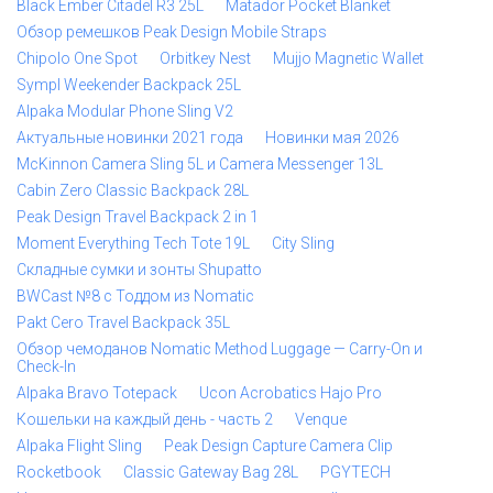
Black Ember Citadel R3 25L
Matador Pocket Blanket
Обзор ремешков Peak Design Mobile Straps
Chipolo One Spot
Orbitkey Nest
Mujjo Magnetic Wallet
Sympl Weekender Backpack 25L
Alpaka Modular Phone Sling V2
Актуальные новинки 2021 года
Новинки мая 2026
McKinnon Camera Sling 5L и Camera Messenger 13L
Cabin Zero Classic Backpack 28L
Peak Design Travel Backpack 2 in 1
Moment Everything Tech Tote 19L
City Sling
Складные сумки и зонты Shupatto
BWCast №8 с Тоддом из Nomatic
Pakt Cero Travel Backpack 35L
Обзор чемоданов Nomatic Method Luggage — Carry-On и
Check-In
Alpaka Bravo Totepack
Ucon Acrobatics Hajo Pro
Кошельки на каждый день - часть 2
Venque
Alpaka Flight Sling
Peak Design Capture Camera Clip
Rocketbook
Classic Gateway Bag 28L
PGYTECH