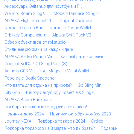
Аксессуары Deltahub для ноутбука и ПК
Wandrd Roam Sling 9L
Modern Dayfarer Sling 2L
ALPAKA Flight Satchel 11L
Original Duckhead
Nomatic Laptop Bag
Nomatic Phone Wallet
Orbitkey Compendium
Alpaka Shift Pack V2
Обзор объективов от rbl.studio
Стильные рюкзаки на каждый день
ALPAKA Vertex Pouch Mini
Как выбрать кошелек
Code of Bell X-POD Sling Pack (S)
Aulumu G03 Multi-Tool Magnetic Metal Wallet
Topologie: Bottle Sacoche
Что взять для отдыха на природе?
Go Sling Mini
City Grip
Bellroy Carryology Essentials Sling 4L
ALPAKA Bravo Backpack
Подборка стильных городских рюкзаков!
Новинки июля 2024
Новинки октября-ноября 2023
Journey NEXA
Подборка товаров 2024
Ortlieb
Подборка подарков на 8 марта! Что выбрать?
Подарки