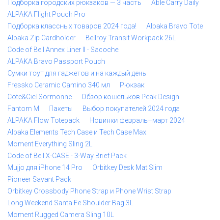
Подборка городских рюкзаков — 3 часть
Able Carry Daily
ALPAKA Flight Pouch Pro
Подборка классных товаров 2024 года!
Alpaka Bravo Tote
Alpaka Zip Cardholder
Bellroy Transit Workpack 26L
Code of Bell Annex Liner II - Sacoche
ALPAKA Bravo Passport Pouch
Сумки тоут для гаджетов и на каждый день
Fressko Ceramic Camino 340 мл
Рюкзак
Cote&Ciel Sormonne
Обзор кошельков Peak Design
Fantom M
Пакеты
Выбор покупателей 2024 года
ALPAKA Flow Totepack
Новинки февраль–март 2024
Alpaka Elements Tech Case и Tech Case Max
Moment Everything Sling 2L
Code of Bell X-CASE - 3-Way Brief Pack
Mujjo для iPhone 14 Pro
Orbitkey Desk Mat Slim
Pioneer Savant Pack
Orbitkey Crossbody Phone Strap и Phone Wrist Strap
Long Weekend Santa Fe Shoulder Bag 3L
Moment Rugged Camera Sling 10L