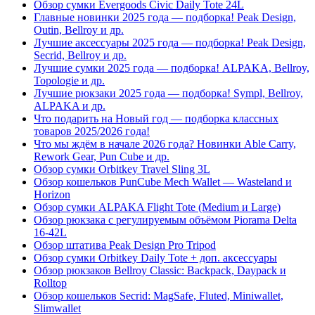
Обзор сумки Evergoods Civic Daily Tote 24L
Главные новинки 2025 года — подборка! Peak Design,
Outin, Bellroy и др.
Лучшие аксессуары 2025 года — подборка! Peak Design,
Secrid, Bellroy и др.
Лучшие сумки 2025 года — подборка! ALPAKA, Bellroy,
Topologie и др.
Лучшие рюкзаки 2025 года — подборка! Sympl, Bellroy,
ALPAKA и др.
Что подарить на Новый год — подборка классных
товаров 2025/2026 года!
Что мы ждём в начале 2026 года? Новинки Able Carry,
Rework Gear, Pun Cube и др.
Обзор сумки Orbitkey Travel Sling 3L
Обзор кошельков PunCube Mech Wallet — Wasteland и
Horizon
Обзор сумки ALPAKA Flight Tote (Medium и Large)
Обзор рюкзака с регулируемым объёмом Piorama Delta
16-42L
Обзор штатива Peak Design Pro Tripod
Обзор сумки Orbitkey Daily Tote + доп. аксессуары
Обзор рюкзаков Bellroy Classic: Backpack, Daypack и
Rolltop
Обзор кошельков Secrid: MagSafe, Fluted, Miniwallet,
Slimwallet