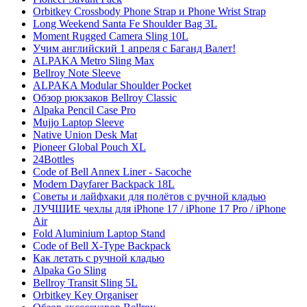
Orbitkey Crossbody Phone Strap и Phone Wrist Strap
Long Weekend Santa Fe Shoulder Bag 3L
Moment Rugged Camera Sling 10L
Учим английский 1 апреля с Баганд Валет!
ALPAKA Metro Sling Max
Bellroy Note Sleeve
ALPAKA Modular Shoulder Pocket
Обзор рюкзаков Bellroy Classic
Alpaka Pencil Case Pro
Mujjo Laptop Sleeve
Native Union Desk Mat
Pioneer Global Pouch XL
24Bottles
Code of Bell Annex Liner - Sacoche
Modern Dayfarer Backpack 18L
Советы и лайфхаки для полётов с ручной кладью
ЛУЧШИЕ чехлы для iPhone 17 / iPhone 17 Pro / iPhone
Air
Fold Aluminium Laptop Stand
Code of Bell X-Type Backpack
Как летать с ручной кладью
Alpaka Go Sling
Bellroy Transit Sling 5L
Orbitkey Key Organiser