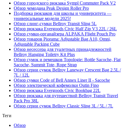
Обзор городского рюкзака Sympl Commuter Pack V2
Обзор чемодана Peak Design Roller Pro
Подборка рюкзаков для школы и университета —
универсальные модели 2025!
Обзор слинг-сумки Bellroy Transit Sling 5L
Обзор рюкзака Evergoods Civic Half Zip V3 22L / 26L
Обзор сумки-органайзера ALPAKA Flight Pouch Pro
Обзор товаров Piorama: Adjustable Bag A10, Omni,
Adjustable Packing Cube
Обзор несессера для туалетных принадлежностей
Bellroy Hanging Toiletry Kit Plus
Обзор сумок и ремешков Topologie: Bottle Sacoche, Flat
Sacoche, Summit Tote, Rope Strap
Обзор серии сумок Bellroy Laneway Crescent Bag 2.5L /
7L / 12L
Обзор сумки Code of Bell Annex Liner II - Sacoche
Обзор электрической кофемолки Outin Fino
Обзор рюкзака Evergoods Civic Bookbag 22L
Обзор рюкзака для путешествий Bellroy Transit Travel
Pack Pro 38L
Обзор серии сумок Bellroy Classic Sling 3L / 5L / 7L
Теги
Обзор