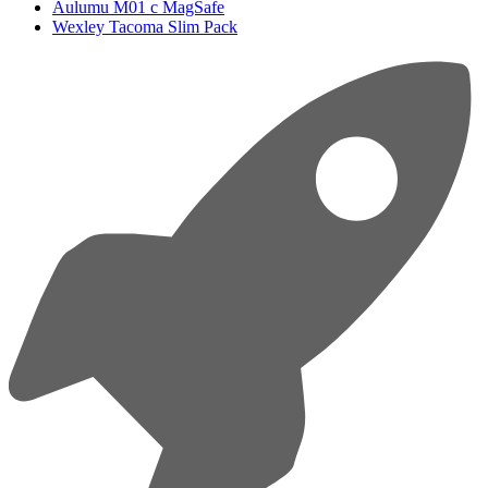
Aulumu M01 с MagSafe
Wexley Tacoma Slim Pack