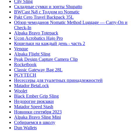
City Sling
Складные сумки и зонты Shupatto
BWCast №8 с Тоддом из Nomatic
Pakt Cero Travel Backpack 35L
Обзор чемоданов Nomatic Method Luggage — Carry-On и
Check-In
Alpaka Bravo Totepack
Ucon Acrobatics Hajo Pro
Кошельки на каждый день - часть 2
Venque
Alpaka Flight Sling
Peak Design Capture Camera Clip
Rocketbook
Classic Gateway Bag 28L
PGYTECH
Несессеры для туалетных принадлежностей
Matador BetaLock
Woolet
Black Ember Grip Sling
Недорогие рюкзаки
Matador Speed Stash
Новинки сентября 2023
Alpaka Bravo Sling Mini
Собираемся в школу
Dun Wallets