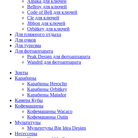
Alpaka для ключей
Bellroy для ключей
Code of Bell для ключей
Cle для ключей
Jibbon для ключей
Orbitkey для ключей
Для пляжного отдыха
Для очков
Для туризма
Для фотоаппарата
Peak Design для фотоаппарата
Wandrd для фотоаппарата
Зонты
Карабины
Карабины Heroclip
Карабины Orbitkey
Карабины Matador
Камера Кубы
Кофемашины
Кофемашины Wacaco
Кофемашины Outin
Мультитулы
Мультитулы Big Idea Design
Несессеры