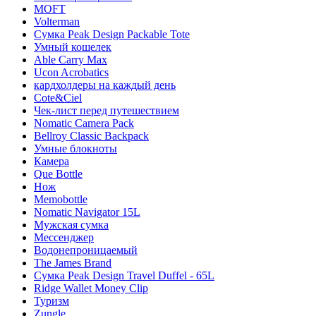
MOFT
Volterman
Сумка Peak Design Packable Tote
Умный кошелек
Able Carry Max
Ucon Acrobatics
кардхолдеры на каждый день
Cote&Ciel
Чек-лист перед путешествием
Nomatic Camera Pack
Bellroy Classic Backpack
Умные блокноты
Камера
Que Bottle
Нож
Memobottle
Nomatic Navigator 15L
Мужская сумка
Мессенджер
Водонепроницаемый
The James Brand
Сумка Peak Design Travel Duffel - 65L
Ridge Wallet Money Clip
Туризм
Zungle