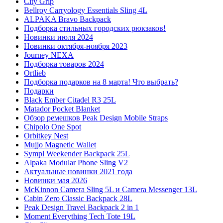
City Grip
Bellroy Carryology Essentials Sling 4L
ALPAKA Bravo Backpack
Подборка стильных городских рюкзаков!
Новинки июля 2024
Новинки октября-ноября 2023
Journey NEXA
Подборка товаров 2024
Ortlieb
Подборка подарков на 8 марта! Что выбрать?
Подарки
Black Ember Citadel R3 25L
Matador Pocket Blanket
Обзор ремешков Peak Design Mobile Straps
Chipolo One Spot
Orbitkey Nest
Mujjo Magnetic Wallet
Sympl Weekender Backpack 25L
Alpaka Modular Phone Sling V2
Актуальные новинки 2021 года
Новинки мая 2026
McKinnon Camera Sling 5L и Camera Messenger 13L
Cabin Zero Classic Backpack 28L
Peak Design Travel Backpack 2 in 1
Moment Everything Tech Tote 19L