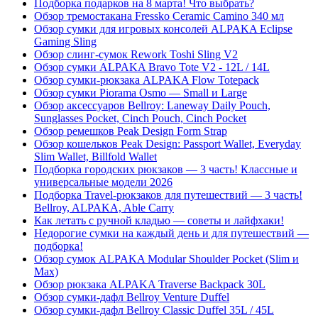
Подборка подарков на 8 марта! Что выбрать?
Обзор тремостакана Fressko Ceramic Camino 340 мл
Обзор сумки для игровых консолей ALPAKA Eclipse
Gaming Sling
Обзор слинг-сумок Rework Toshi Sling V2
Обзор сумки ALPAKA Bravo Tote V2 - 12L / 14L
Обзор сумки-рюкзака ALPAKA Flow Totepack
Обзор сумки Piorama Osmo — Small и Large
Обзор аксессуаров Bellroy: Laneway Daily Pouch,
Sunglasses Pocket, Cinch Pouch, Cinch Pocket
Обзор ремешков Peak Design Form Strap
Обзор кошельков Peak Design: Passport Wallet, Everyday
Slim Wallet, Billfold Wallet
Подборка городских рюкзаков — 3 часть! Классные и
универсальные модели 2026
Подборка Travel-рюкзаков для путешествий — 3 часть!
Bellroy, ALPAKA, Able Carry
Как летать с ручной кладью — советы и лайфхаки!
Недорогие сумки на каждый день и для путешествий —
подборка!
Обзор сумок ALPAKA Modular Shoulder Pocket (Slim и
Max)
Обзор рюкзака ALPAKA Traverse Backpack 30L
Обзор сумки-дафл Bellroy Venture Duffel
Обзор сумки-дафл Bellroy Classic Duffel 35L / 45L