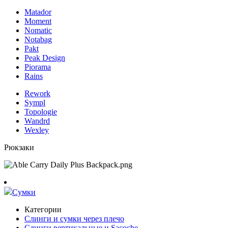
Matador
Moment
Nomatic
Notabag
Pakt
Peak Design
Piorama
Rains
Rework
Sympl
Topologie
Wandrd
Wexley
Рюкзаки
Сумки
Категории
Слинги и сумки через плечо
Слинги вертикальные и Sacoche