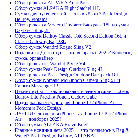
Обзор рюкзака ALPAKA Aero Pack
Обзор сумки ALPAKA Flight Satchel 11L
Сумки для путешествий — что выбрать? Peak Design,
Bellroy, Piorama
Обзор рюкзака Modern Dayfarer Backpack 18L и сумки
Dayfarer Sling 2L
Обзор сумок Bellroy Classic Tote Second Edition 16L и
Classic Gateway Bag 28L
Обзор сумок Wandrd Rogue Sling V2
Подарки ко Дню отца — что выбрать в 2025? Кошелек,
сумка, органайзер
Обзор рюкзаков Wandrd Prvke V4
Обзор сумки Peak Design Outdoor Sling 4L
Обзор рюкзака Peak Design Outdoor Backpack 18L
Обзор сумок Nomatic McKinnon Camera Sling 5L и
Camera Messenger 13L
Пэкинг кубы — какие бывают и зачем нужны + обзор
Bellroy Lite Packing Pouch, Caddy, Cube
Подборка аксессуаров для iPhone 17 / iPhone Air —
Moment и Peak Design!
ЛУЧШИЕ чехлы для iPhone 17 / iPhone 17 Pro / iPhone
Air — подборка 2025!
Обзор сумки ALPAKA Bravo Brief
Главные новинки лета 2025 — что появилось в Bag &
Wallet? Peak Design, Bellroy, ALPAKA