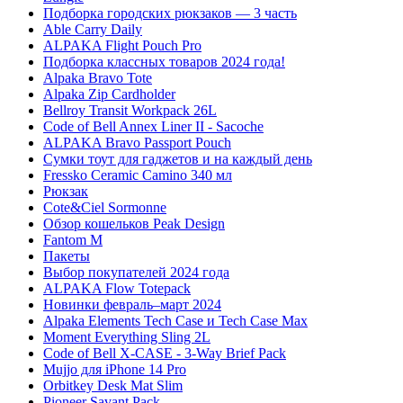
Подборка городских рюкзаков — 3 часть
Able Carry Daily
ALPAKA Flight Pouch Pro
Подборка классных товаров 2024 года!
Alpaka Bravo Tote
Alpaka Zip Cardholder
Bellroy Transit Workpack 26L
Code of Bell Annex Liner II - Sacoche
ALPAKA Bravo Passport Pouch
Сумки тоут для гаджетов и на каждый день
Fressko Ceramic Camino 340 мл
Рюкзак
Cote&Ciel Sormonne
Обзор кошельков Peak Design
Fantom M
Пакеты
Выбор покупателей 2024 года
ALPAKA Flow Totepack
Новинки февраль–март 2024
Alpaka Elements Tech Case и Tech Case Max
Moment Everything Sling 2L
Code of Bell X-CASE - 3-Way Brief Pack
Mujjo для iPhone 14 Pro
Orbitkey Desk Mat Slim
Pioneer Savant Pack