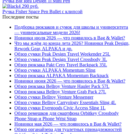
Ручка Big Idea Design Ti Mini Pen
4 290 руб.
Ручка Fisher Space Pen Bullet с клипсой
Последние посты
Подборка рюкзаков и сумок для школы и университета
— универсальные модели 2026!
Новинки июля 2026 — что появилось в Bag & Wallet?
Что мы ждём до конца лета 2026? Новинки Peak Design,
Rework Gear, ALPAKA и др.
Обзор сумки Peak Design Travel Weekender 25L
Обзор сумки Peak Design Travel Crossbody 3L
Обзор рюкзака Pakt Cero Travel Backpack 35L
Обзор сумки ALPAKA Momentum Sling
Обзор рюкзака ALPAKA Momentum Backpack
Новинки июня 2026 — что появилось в Bag & Wallet?
Обзор рюкзака Bellroy Venture Hauler Pack 57L
Обзор рюкзака Bellroy Venture Grab Pack 27L
Обзор сумки Bellroy Venture Messenger
Обзор сумки Bellroy Carryology Essentials Sling 4L
Обзор сумки Evergoods Civic Access Sling 1L
Обзор ремешков для смартфона Orbitkey Crossbody
Phone Strap и Phone Wrist Strap
Новинки мая 2026 — что появилось в Bag & Wallet?
Обзор органайзера для туалетных принадлежностей