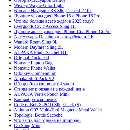
Обзор аксессуаров Bellroy
Wexley Wayne Ultra-Light
Nomatic Navigator RS Sling 1L / 6L / 10L
Лучшие чехлы для iPhone 16 / iPhone 16 Pro
Что мы больше всего ждём в 2025 году?
Evergoods Civic Access Sling 1L
Лучшие аксессуары для iPhone 16 / iPhone 16 Pro
Аксессуары Deltahub для ноутбука и ПК
Wandrd Roam Sling 9L
Modern Dayfarer Sling 2L
ALPAKA Flight Satchel 11L
Original Duckhead
Nomatic Laptop Bag
Nomatic Phone Wallet
Orbitkey Compendium
Alpaka Shift Pack V2
Обзор объективов от rbl.studio
Стильные рюкзаки на каждый день
ALPAKA Vertex Pouch Mini
Как выбрать кошелек
Code of Bell X-POD Sling Pack (S)
Aulumu G03 Multi-Tool Magnetic Metal Wallet
Topologie: Bottle Sacoche
Что взять для отдыха на природе?
Go Sling Mini