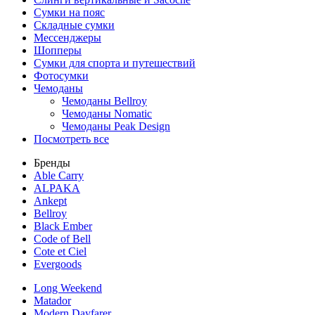
Сумки на пояс
Складные сумки
Мессенджеры
Шопперы
Сумки для спорта и путешествий
Фотосумки
Чемоданы
Чемоданы Bellroy
Чемоданы Nomatic
Чемоданы Peak Design
Посмотреть все
Бренды
Able Carry
ALPAKA
Ankept
Bellroy
Black Ember
Code of Bell
Cote et Ciel
Evergoods
Long Weekend
Matador
Modern Dayfarer