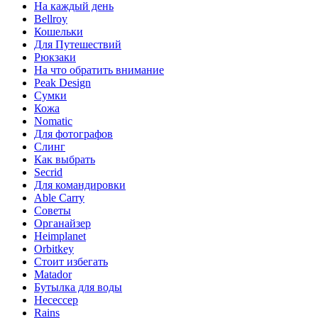
На каждый день
Bellroy
Кошельки
Для Путешествий
Рюкзаки
На что обратить внимание
Peak Design
Сумки
Кожа
Nomatic
Для фотографов
Слинг
Как выбрать
Secrid
Для командировки
Able Carry
Советы
Органайзер
Heimplanet
Orbitkey
Стоит избегать
Matador
Бутылка для воды
Несессер
Rains