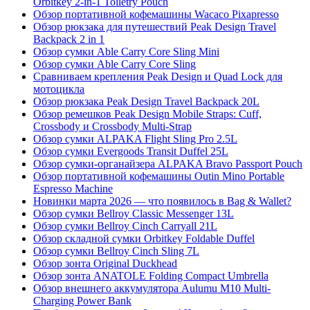
Orbitkey 2-in-1 Toiletry Pouch
Обзор портативной кофемашины Wacaco Pixapresso
Обзор рюкзака для путешествий Peak Design Travel
Backpack 2 in 1
Обзор сумки Able Carry Core Sling Mini
Обзор сумки Able Carry Core Sling
Сравниваем крепления Peak Design и Quad Lock для
мотоцикла
Обзор рюкзака Peak Design Travel Backpack 20L
Обзор ремешков Peak Design Mobile Straps: Cuff,
Crossbody и Crossbody Multi-Strap
Обзор сумки ALPAKA Flight Sling Pro 2.5L
Обзор сумки Evergoods Transit Duffel 25L
Обзор сумки-органайзера ALPAKA Bravo Passport Pouch
Обзор портативной кофемашины Outin Mino Portable
Espresso Machine
Новинки марта 2026 — что появилось в Bag & Wallet?
Обзор сумки Bellroy Classic Messenger 13L
Обзор сумки Bellroy Cinch Carryall 21L
Обзор складной сумки Orbitkey Foldable Duffel
Обзор сумки Bellroy Cinch Sling 7L
Обзор зонта Original Duckhead
Обзор зонта ANATOLE Folding Compact Umbrella
Обзор внешнего аккумулятора Aulumu M10 Multi-
Charging Power Bank