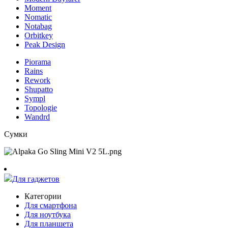
Moment
Nomatic
Notabag
Orbitkey
Peak Design
Piorama
Rains
Rework
Shupatto
Sympl
Topologie
Wandrd
Сумки
Для гаджетов
Категории
Для смартфона
Для ноутбука
Для планшета