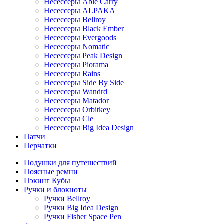
Несессеры Able Carry
Несессеры ALPAKA
Несессеры Bellroy
Несессеры Black Ember
Несессеры Evergoods
Несессеры Nomatic
Несессеры Peak Design
Несессеры Piorama
Несессеры Rains
Несессеры Side By Side
Несессеры Wandrd
Несессеры Matador
Несессеры Orbitkey
Несессеры Cle
Несессеры Big Idea Design
Патчи
Перчатки
Подушки для путешествий
Поясные ремни
Пэкинг Кубы
Ручки и блокноты
Ручки Bellroy
Ручки Big Idea Design
Ручки Fisher Space Pen