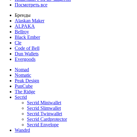
Посмотреть все
Бренды
Alaskan Maker
ALPAKA
Bellroy
Black Ember
Cle
Code of Bell
Dun Wallets
Evergoods
Nomad
Nomatic
Peak Design
PunCube
The Ridge
Secrid
Secrid Miniwallet
Secrid Slimwallet
Secrid Twinwallet
Secrid Cardprotector
Secrid Envelope
Wandrd