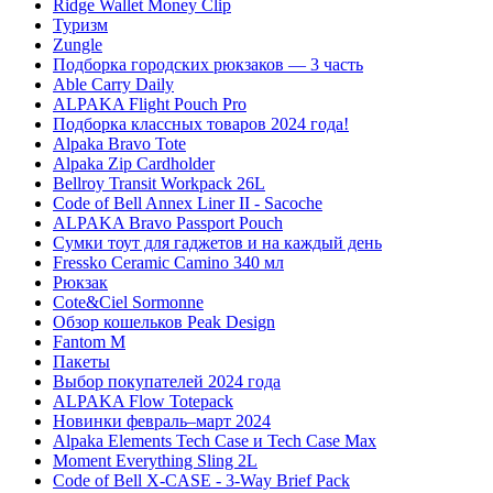
Ridge Wallet Money Clip
Туризм
Zungle
Подборка городских рюкзаков — 3 часть
Able Carry Daily
ALPAKA Flight Pouch Pro
Подборка классных товаров 2024 года!
Alpaka Bravo Tote
Alpaka Zip Cardholder
Bellroy Transit Workpack 26L
Code of Bell Annex Liner II - Sacoche
ALPAKA Bravo Passport Pouch
Сумки тоут для гаджетов и на каждый день
Fressko Ceramic Camino 340 мл
Рюкзак
Cote&Ciel Sormonne
Обзор кошельков Peak Design
Fantom M
Пакеты
Выбор покупателей 2024 года
ALPAKA Flow Totepack
Новинки февраль–март 2024
Alpaka Elements Tech Case и Tech Case Max
Moment Everything Sling 2L
Code of Bell X-CASE - 3-Way Brief Pack