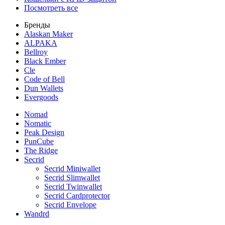
Посмотреть все
Бренды
Alaskan Maker
ALPAKA
Bellroy
Black Ember
Cle
Code of Bell
Dun Wallets
Evergoods
Nomad
Nomatic
Peak Design
PunCube
The Ridge
Secrid
Secrid Miniwallet
Secrid Slimwallet
Secrid Twinwallet
Secrid Cardprotector
Secrid Envelope
Wandrd