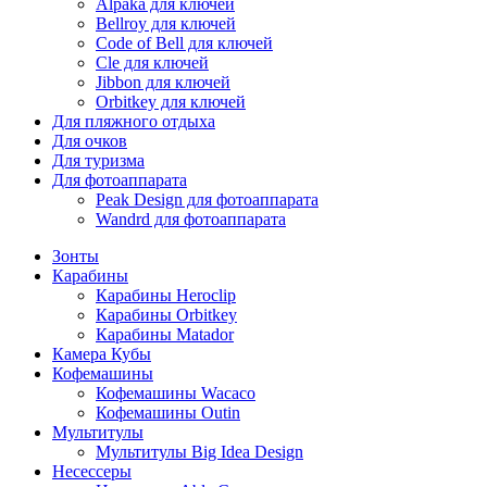
Alpaka для ключей
Bellroy для ключей
Code of Bell для ключей
Cle для ключей
Jibbon для ключей
Orbitkey для ключей
Для пляжного отдыха
Для очков
Для туризма
Для фотоаппарата
Peak Design для фотоаппарата
Wandrd для фотоаппарата
Зонты
Карабины
Карабины Heroclip
Карабины Orbitkey
Карабины Matador
Камера Кубы
Кофемашины
Кофемашины Wacaco
Кофемашины Outin
Мультитулы
Мультитулы Big Idea Design
Несессеры