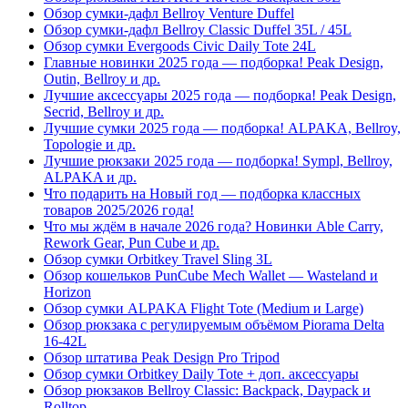
Обзор сумки-дафл Bellroy Venture Duffel
Обзор сумки-дафл Bellroy Classic Duffel 35L / 45L
Обзор сумки Evergoods Civic Daily Tote 24L
Главные новинки 2025 года — подборка! Peak Design,
Outin, Bellroy и др.
Лучшие аксессуары 2025 года — подборка! Peak Design,
Secrid, Bellroy и др.
Лучшие сумки 2025 года — подборка! ALPAKA, Bellroy,
Topologie и др.
Лучшие рюкзаки 2025 года — подборка! Sympl, Bellroy,
ALPAKA и др.
Что подарить на Новый год — подборка классных
товаров 2025/2026 года!
Что мы ждём в начале 2026 года? Новинки Able Carry,
Rework Gear, Pun Cube и др.
Обзор сумки Orbitkey Travel Sling 3L
Обзор кошельков PunCube Mech Wallet — Wasteland и
Horizon
Обзор сумки ALPAKA Flight Tote (Medium и Large)
Обзор рюкзака с регулируемым объёмом Piorama Delta
16-42L
Обзор штатива Peak Design Pro Tripod
Обзор сумки Orbitkey Daily Tote + доп. аксессуары
Обзор рюкзаков Bellroy Classic: Backpack, Daypack и
Rolltop