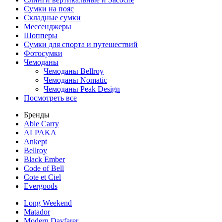
Сумки на пояс
Складные сумки
Мессенджеры
Шопперы
Сумки для спорта и путешествий
Фотосумки
Чемоданы
Чемоданы Bellroy
Чемоданы Nomatic
Чемоданы Peak Design
Посмотреть все
Бренды
Able Carry
ALPAKA
Ankept
Bellroy
Black Ember
Code of Bell
Cote et Ciel
Evergoods
Long Weekend
Matador
Modern Dayfarer