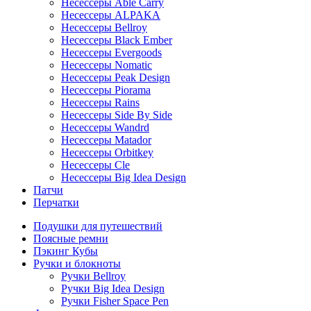
Несессеры Able Carry
Несессеры ALPAKA
Несессеры Bellroy
Несессеры Black Ember
Несессеры Evergoods
Несессеры Nomatic
Несессеры Peak Design
Несессеры Piorama
Несессеры Rains
Несессеры Side By Side
Несессеры Wandrd
Несессеры Matador
Несессеры Orbitkey
Несессеры Cle
Несессеры Big Idea Design
Патчи
Перчатки
Подушки для путешествий
Поясные ремни
Пэкинг Кубы
Ручки и блокноты
Ручки Bellroy
Ручки Big Idea Design
Ручки Fisher Space Pen