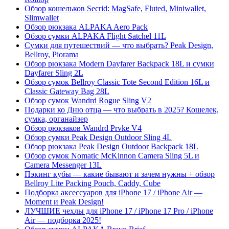
Обзор кошельков Secrid: MagSafe, Fluted, Miniwallet,
Slimwallet
Обзор рюкзака ALPAKA Aero Pack
Обзор сумки ALPAKA Flight Satchel 11L
Сумки для путешествий — что выбрать? Peak Design,
Bellroy, Piorama
Обзор рюкзака Modern Dayfarer Backpack 18L и сумки
Dayfarer Sling 2L
Обзор сумок Bellroy Classic Tote Second Edition 16L и
Classic Gateway Bag 28L
Обзор сумок Wandrd Rogue Sling V2
Подарки ко Дню отца — что выбрать в 2025? Кошелек,
сумка, органайзер
Обзор рюкзаков Wandrd Prvke V4
Обзор сумки Peak Design Outdoor Sling 4L
Обзор рюкзака Peak Design Outdoor Backpack 18L
Обзор сумок Nomatic McKinnon Camera Sling 5L и
Camera Messenger 13L
Пэкинг кубы — какие бывают и зачем нужны + обзор
Bellroy Lite Packing Pouch, Caddy, Cube
Подборка аксессуаров для iPhone 17 / iPhone Air —
Moment и Peak Design!
ЛУЧШИЕ чехлы для iPhone 17 / iPhone 17 Pro / iPhone
Air — подборка 2025!