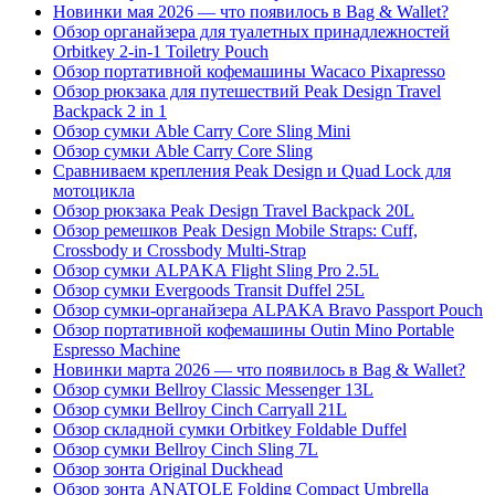
Новинки мая 2026 — что появилось в Bag & Wallet?
Обзор органайзера для туалетных принадлежностей
Orbitkey 2-in-1 Toiletry Pouch
Обзор портативной кофемашины Wacaco Pixapresso
Обзор рюкзака для путешествий Peak Design Travel
Backpack 2 in 1
Обзор сумки Able Carry Core Sling Mini
Обзор сумки Able Carry Core Sling
Сравниваем крепления Peak Design и Quad Lock для
мотоцикла
Обзор рюкзака Peak Design Travel Backpack 20L
Обзор ремешков Peak Design Mobile Straps: Cuff,
Crossbody и Crossbody Multi-Strap
Обзор сумки ALPAKA Flight Sling Pro 2.5L
Обзор сумки Evergoods Transit Duffel 25L
Обзор сумки-органайзера ALPAKA Bravo Passport Pouch
Обзор портативной кофемашины Outin Mino Portable
Espresso Machine
Новинки марта 2026 — что появилось в Bag & Wallet?
Обзор сумки Bellroy Classic Messenger 13L
Обзор сумки Bellroy Cinch Carryall 21L
Обзор складной сумки Orbitkey Foldable Duffel
Обзор сумки Bellroy Cinch Sling 7L
Обзор зонта Original Duckhead
Обзор зонта ANATOLE Folding Compact Umbrella