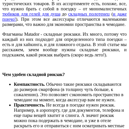
туристических товаров. В их ассортименте есть, похоже, все,
что нужно брать с собой в поездку – от минималистичных
тюбиков для гелей для душа
до
складных полотенец
(
и даже
пончо!
). При этом все аксессуары отличаются маленькими
размерами, что важно для экономии пространства в чемодане.
Флагманы Matador - складные рюкзаки. Их много, потому что
каждый из них подходит для определенного типа поездки –
есть и для хайкинга, и для пляжного отдыха. В этой статье мы
расскажем, зачем вообще нужны складные рюкзаки, и
подскажем, какой рюкзак выбрать (скоро ведь лето!).
Чем удобен складной рюкзак?
Компактность.
Обычно такие рюкзаки складываются
до размеров смартфона (в толщину чуть больше, к
сожалению). Это позволяет сэкономить пространство в
чемодане на момент, когда аксессуар вам не нужен.
Практичность.
Не всегда в поездке нужен рюкзак.
Например, в аэропорту, где для документов, телефона и
еще пары вещей хватит и слинга. А значит рюкзак
можно пока подержать в чемодане, и уже в отеле
раскрыть его и отправиться с ним осматривать местные