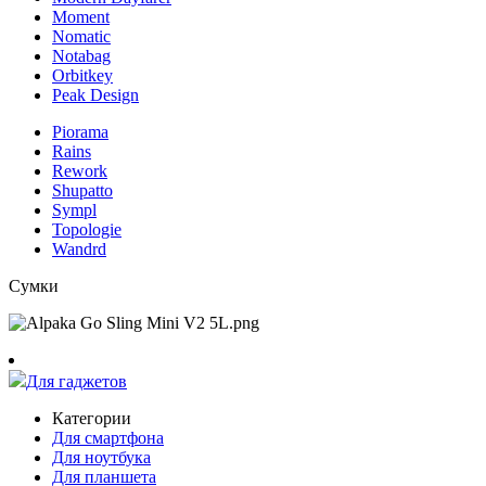
Moment
Nomatic
Notabag
Orbitkey
Peak Design
Piorama
Rains
Rework
Shupatto
Sympl
Topologie
Wandrd
Сумки
Для гаджетов
Категории
Для смартфона
Для ноутбука
Для планшета