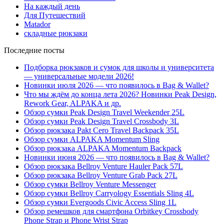
На каждый день
Для Путешествий
Matador
складные рюкзаки
Последние посты
Подборка рюкзаков и сумок для школы и университета
— универсальные модели 2026!
Новинки июля 2026 — что появилось в Bag & Wallet?
Что мы ждём до конца лета 2026? Новинки Peak Design,
Rework Gear, ALPAKA и др.
Обзор сумки Peak Design Travel Weekender 25L
Обзор сумки Peak Design Travel Crossbody 3L
Обзор рюкзака Pakt Cero Travel Backpack 35L
Обзор сумки ALPAKA Momentum Sling
Обзор рюкзака ALPAKA Momentum Backpack
Новинки июня 2026 — что появилось в Bag & Wallet?
Обзор рюкзака Bellroy Venture Hauler Pack 57L
Обзор рюкзака Bellroy Venture Grab Pack 27L
Обзор сумки Bellroy Venture Messenger
Обзор сумки Bellroy Carryology Essentials Sling 4L
Обзор сумки Evergoods Civic Access Sling 1L
Обзор ремешков для смартфона Orbitkey Crossbody
Phone Strap и Phone Wrist Strap