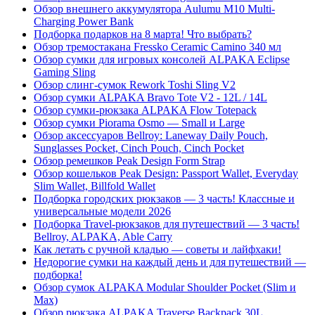
Обзор внешнего аккумулятора Aulumu M10 Multi-
Charging Power Bank
Подборка подарков на 8 марта! Что выбрать?
Обзор тремостакана Fressko Ceramic Camino 340 мл
Обзор сумки для игровых консолей ALPAKA Eclipse
Gaming Sling
Обзор слинг-сумок Rework Toshi Sling V2
Обзор сумки ALPAKA Bravo Tote V2 - 12L / 14L
Обзор сумки-рюкзака ALPAKA Flow Totepack
Обзор сумки Piorama Osmo — Small и Large
Обзор аксессуаров Bellroy: Laneway Daily Pouch,
Sunglasses Pocket, Cinch Pouch, Cinch Pocket
Обзор ремешков Peak Design Form Strap
Обзор кошельков Peak Design: Passport Wallet, Everyday
Slim Wallet, Billfold Wallet
Подборка городских рюкзаков — 3 часть! Классные и
универсальные модели 2026
Подборка Travel-рюкзаков для путешествий — 3 часть!
Bellroy, ALPAKA, Able Carry
Как летать с ручной кладью — советы и лайфхаки!
Недорогие сумки на каждый день и для путешествий —
подборка!
Обзор сумок ALPAKA Modular Shoulder Pocket (Slim и
Max)
Обзор рюкзака ALPAKA Traverse Backpack 30L