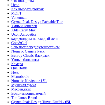
Что подарить?
Ucon
Как выбрать рюкзак
MOFT
Volterman
Сумка Peak Design Packable Tote
Умный кошелек
Able Carry Max
Ucon Acrobatics
кардхолдеры на каждый день
Cote&Ciel
Чек-лист перед путешествием
Nomatic Camera Pack
Bellroy Classic Backpack
Умные блокноты
Камера
Que Bottle
Нож
Memobottle
Nomatic Navigator 15L
Мужская сумка
Мессенджер
Водонепроницаемый
The James Brand
Сумка Peak Design Travel Duffel - 65L