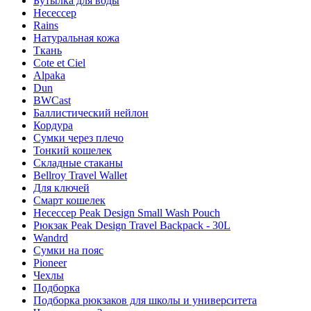
Бутылка для воды
Несессер
Rains
Натуральная кожа
Ткань
Cote et Ciel
Alpaka
Dun
BWCast
Баллистический нейлон
Кордура
Сумки через плечо
Тонкий кошелек
Складные стаканы
Bellroy Travel Wallet
Для ключей
Смарт кошелек
Несессер Peak Design Small Wash Pouch
Рюкзак Peak Design Travel Backpack - 30L
Wandrd
Сумки на пояс
Pioneer
Чехлы
Подборка
Подборка рюкзаков для школы и университета