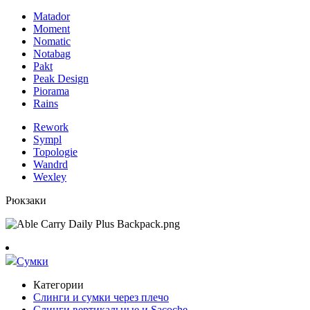
Matador
Moment
Nomatic
Notabag
Pakt
Peak Design
Piorama
Rains
Rework
Sympl
Topologie
Wandrd
Wexley
Рюкзаки
Сумки
Категории
Слинги и сумки через плечо
Слинги вертикальные и Sacoche