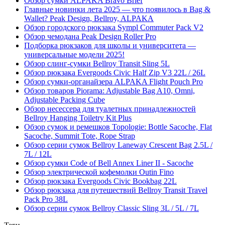
Обзор сумки ALPAKA Bravo Brief
Главные новинки лета 2025 — что появилось в Bag &
Wallet? Peak Design, Bellroy, ALPAKA
Обзор городского рюкзака Sympl Commuter Pack V2
Обзор чемодана Peak Design Roller Pro
Подборка рюкзаков для школы и университета —
универсальные модели 2025!
Обзор слинг-сумки Bellroy Transit Sling 5L
Обзор рюкзака Evergoods Civic Half Zip V3 22L / 26L
Обзор сумки-органайзера ALPAKA Flight Pouch Pro
Обзор товаров Piorama: Adjustable Bag A10, Omni,
Adjustable Packing Cube
Обзор несессера для туалетных принадлежностей
Bellroy Hanging Toiletry Kit Plus
Обзор сумок и ремешков Topologie: Bottle Sacoche, Flat
Sacoche, Summit Tote, Rope Strap
Обзор серии сумок Bellroy Laneway Crescent Bag 2.5L /
7L / 12L
Обзор сумки Code of Bell Annex Liner II - Sacoche
Обзор электрической кофемолки Outin Fino
Обзор рюкзака Evergoods Civic Bookbag 22L
Обзор рюкзака для путешествий Bellroy Transit Travel
Pack Pro 38L
Обзор серии сумок Bellroy Classic Sling 3L / 5L / 7L