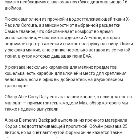
самого необходимого, включая ноутбук с диагональю до 16
дюймов.
Рюкзак выполнен из прочной и водоотталкивающей ткани X-
Pac или Cordura, а зависимости от выбранной расцветки.
Самое главное, что обеспечивает комфорт во время
использования, — система поддержки A-Frame, которая
поднимает центр тяжести и снижает нагрузку на спину. Лямки
у рюкзака мягкие, а на спинке несколько вставок из сетчатой
ткани, внутри которых дышащая пена EVA.
У рюкзака несколько карманов для мелких предметов,
кошелька, есть карабин для ключей и место для крепления
велозамка, если в офис вы добираетесь на двухколёсном
транспорте.
Обзор Able Carry Daily есть на нашем канале, а если для вас он
маловат — присмотритесь к модели Max, обзор которого мы
также недавно выпускали.
Alpaka Elements Backpack выполнен из прочного материала
Кодра с водоотталкивающей пропиткой. Объём рюкзака 25
литров, но за счёт вытянутой формы он не кажется таким