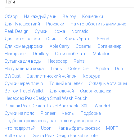
Теги
Обзор
На каждый день
Bellroy
Кошельки
Для Путешествий
Рюкзаки
На что обратить внимание
Peak Design
Сумки
Кожа
Nomatic
Для фотографов
Слинг
Как выбрать
Secrid
Для командировки
Able Carry
Советы
Органайзер
Heimplanet
Orbitkey
Стоит избегать
Matador
Бутылка для воды
Несессер
Rains
Натуральная кожа
Ткань
Cote et Ciel
Alpaka
Dun
BWCast
Баллистический нейлон
Кордура
Сумки через плечо
Тонкий кошелек
Складные стаканы
Bellroy Travel Wallet
Для ключей
Смарт кошелек
Несессер Peak Design Small Wash Pouch
Рюкзак Peak Design Travel Backpack - 30L
Wandrd
Сумки на пояс
Pioneer
Чехлы
Подборка
Подборка рюкзаков для школы и университета
Что подарить?
Ucon
Как выбрать рюкзак
MOFT
Volterman
Сумка Peak Design Packable Tote