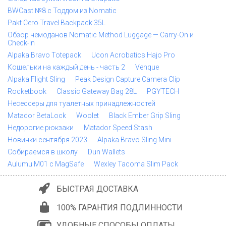
BWCast №8 с Тоддом из Nomatic
Pakt Cero Travel Backpack 35L
Обзор чемоданов Nomatic Method Luggage — Carry-On и
Check-In
Alpaka Bravo Totepack
Ucon Acrobatics Hajo Pro
Кошельки на каждый день - часть 2
Venque
Alpaka Flight Sling
Peak Design Capture Camera Clip
Rocketbook
Classic Gateway Bag 28L
PGYTECH
Несессеры для туалетных принадлежностей
Matador BetaLock
Woolet
Black Ember Grip Sling
Недорогие рюкзаки
Matador Speed Stash
Новинки сентября 2023
Alpaka Bravo Sling Mini
Собираемся в школу
Dun Wallets
Aulumu M01 с MagSafe
Wexley Tacoma Slim Pack
БЫСТРАЯ ДОСТАВКА
100% ГАРАНТИЯ ПОДЛИННОСТИ
УДОБНЫЕ СПОСОБЫ ОПЛАТЫ