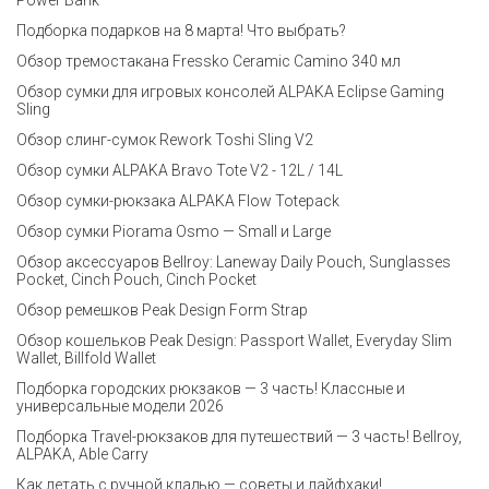
Power Bank
Подборка подарков на 8 марта! Что выбрать?
Обзор тремостакана Fressko Ceramic Camino 340 мл
Обзор сумки для игровых консолей ALPAKA Eclipse Gaming
Sling
Обзор слинг-сумок Rework Toshi Sling V2
Обзор сумки ALPAKA Bravo Tote V2 - 12L / 14L
Обзор сумки-рюкзака ALPAKA Flow Totepack
Обзор сумки Piorama Osmo — Small и Large
Обзор аксессуаров Bellroy: Laneway Daily Pouch, Sunglasses
Pocket, Cinch Pouch, Cinch Pocket
Обзор ремешков Peak Design Form Strap
Обзор кошельков Peak Design: Passport Wallet, Everyday Slim
Wallet, Billfold Wallet
Подборка городских рюкзаков — 3 часть! Классные и
универсальные модели 2026
Подборка Travel-рюкзаков для путешествий — 3 часть! Bellroy,
ALPAKA, Able Carry
Как летать с ручной кладью — советы и лайфхаки!