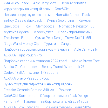
Умный кошелек
Able Carry Max
Ucon Acrobatics
кардхолдеры на каждый день
Cote&Ciel
Чек-лист перед путешествием
Nomatic Camera Pack
Bellroy Classic Backpack
Умные блокноты
Камера
Que Bottle
Нож
Memobottle
Nomatic Navigator 15L
Мужская сумка
Мессенджер
Водонепроницаемый
The James Brand
Сумка Peak Design Travel Duffel - 65L
Ridge Wallet Money Clip
Туризм
Zungle
Подборка городских рюкзаков — 3 часть
Able Carry Daily
ALPAKA Flight Pouch Pro
Подборка классных товаров 2024 года!
Alpaka Bravo Tote
Alpaka Zip Cardholder
Bellroy Transit Workpack 26L
Code of Bell Annex Liner II - Sacoche
ALPAKA Bravo Passport Pouch
Сумки тоут для гаджетов и на каждый день
Fressko Ceramic Camino 340 мл
Рюкзак
Cote&Ciel Sormonne
Обзор кошельков Peak Design
Fantom M
Пакеты
Выбор покупателей 2024 года
ALPAKA Flow Totepack
Новинки февраль–март 2024