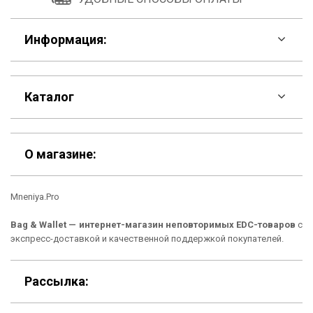
Информация:
F.A.Q
Каталог
Контакты
Скидки
Шоурум
О магазине:
Кошельки
Материалы
Mneniya.Pro
Рюкзаки
Способы оплаты
Bag & Wallet — интернет-магазин неповторимых EDC-товаров
с
Сумки
Подарочные сертификаты
экспресс-доставкой и качественной поддержкой покупателей.
Для гаджетов
Доставка
Рассылка:
Аксессуары
О нас