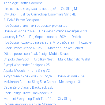
Topologie: Bottle Sacoche
Что взять для отдыха на природе?
Go Sling Mini
City Grip
Bellroy Carryology Essentials Sling 4L
ALPAKA Bravo Backpack
Подборка стильных городских рюкзаков!
Новинки июля 2024
Новинки октября-ноября 2023
Journey NEXA
Подборка товаров 2024
Ortlieb
Подборка подарков на 8 марта! Что выбрать?
Подарки
Black Ember Citadel R3 25L
Matador Pocket Blanket
Обзор ремешков Peak Design Mobile Straps
Chipolo One Spot
Orbitkey Nest
Mujjo Magnetic Wallet
Sympl Weekender Backpack 25L
Alpaka Modular Phone Sling V2
Актуальные новинки 2021 года
Новинки мая 2026
McKinnon Camera Sling 5L и Camera Messenger 13L
Cabin Zero Classic Backpack 28L
Peak Design Travel Backpack 2 in 1
Moment Everything Tech Tote 19L
City Sling
Складные сумки и зонты Shupatto