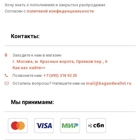
Хочу знать о пополнениях и закрытых распродажах:
Новинки
Отзывы о Bag & Wallet
Согласен с
политикой конфиденциальности
Популярные товары
Блог
Подарки
Гарантия
Контакты:
Условия возврата
Заходите к нам в магазин:
Оферта
г. Москва, м. Красные ворота, Орликов пер., 6
Как нас найти>>
Политика конфиденциальности
Позвоните нам:
+7 (495) 374 92 25
Остались вопросы? Напишите нам на
mail@bagandwallet.ru
Личный кабинет
Мы принимаем: