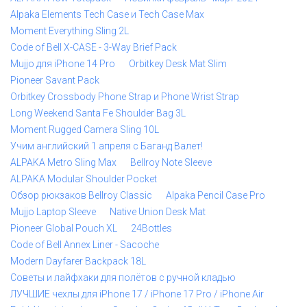
Alpaka Elements Tech Case и Tech Case Max
Moment Everything Sling 2L
Code of Bell X-CASE - 3-Way Brief Pack
Mujjo для iPhone 14 Pro
Orbitkey Desk Mat Slim
Pioneer Savant Pack
Orbitkey Crossbody Phone Strap и Phone Wrist Strap
Long Weekend Santa Fe Shoulder Bag 3L
Moment Rugged Camera Sling 10L
Учим английский 1 апреля с Баганд Валет!
ALPAKA Metro Sling Max
Bellroy Note Sleeve
ALPAKA Modular Shoulder Pocket
Обзор рюкзаков Bellroy Classic
Alpaka Pencil Case Pro
Mujjo Laptop Sleeve
Native Union Desk Mat
Pioneer Global Pouch XL
24Bottles
Code of Bell Annex Liner - Sacoche
Modern Dayfarer Backpack 18L
Советы и лайфхаки для полётов с ручной кладью
ЛУЧШИЕ чехлы для iPhone 17 / iPhone 17 Pro / iPhone Air