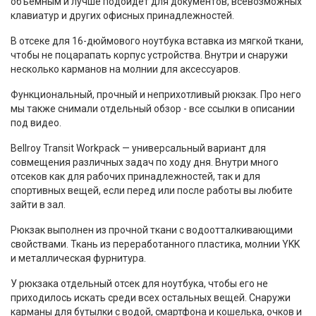
объёмным и лучше подойдёт для документов, всевозможных
клавиатур и других офисных принадлежностей.
В отсеке для 16-дюймового ноутбука вставка из мягкой ткани,
чтобы не поцарапать корпус устройства. Внутри и снаружи
несколько карманов на молнии для аксессуаров.
Функциональный, прочный и неприхотливый рюкзак. Про него
мы также снимали отдельный обзор - все ссылки в описании
под видео.
Bellroy Transit Workpack — универсальный вариант для
совмещения различных задач по ходу дня. Внутри много
отсеков как для рабочих принадлежностей, так и для
спортивных вещей, если перед или после работы вы любите
зайти в зал.
Рюкзак выполнен из прочной ткани с водоотталкивающими
свойствами. Ткань из переработанного пластика, молнии YKK
и металлическая фурнитура.
У рюкзака отдельный отсек для ноутбука, чтобы его не
приходилось искать среди всех остальных вещей. Снаружи
карманы для бутылки с водой, смартфона и кошелька, очков и