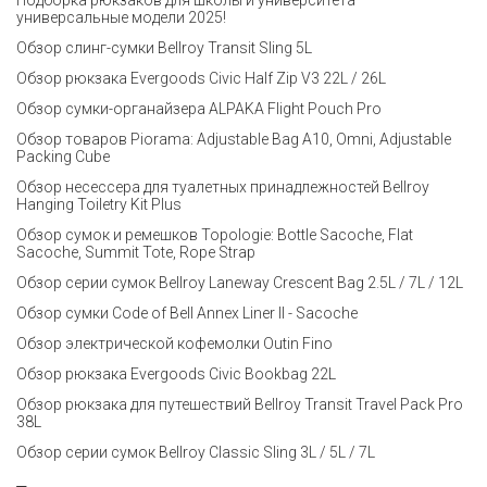
Подборка рюкзаков для школы и университета —
универсальные модели 2025!
Обзор слинг-сумки Bellroy Transit Sling 5L
Обзор рюкзака Evergoods Civic Half Zip V3 22L / 26L
Обзор сумки-органайзера ALPAKA Flight Pouch Pro
Обзор товаров Piorama: Adjustable Bag A10, Omni, Adjustable
Packing Cube
Обзор несессера для туалетных принадлежностей Bellroy
Hanging Toiletry Kit Plus
Обзор сумок и ремешков Topologie: Bottle Sacoche, Flat
Sacoche, Summit Tote, Rope Strap
Обзор серии сумок Bellroy Laneway Crescent Bag 2.5L / 7L / 12L
Обзор сумки Code of Bell Annex Liner II - Sacoche
Обзор электрической кофемолки Outin Fino
Обзор рюкзака Evergoods Civic Bookbag 22L
Обзор рюкзака для путешествий Bellroy Transit Travel Pack Pro
38L
Обзор серии сумок Bellroy Classic Sling 3L / 5L / 7L