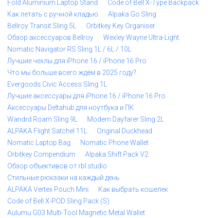
Fold Aluminium Laptop Stand
Code of Bell X-Type Backpack
Как летать с ручной кладью
Alpaka Go Sling
Bellroy Transit Sling 5L
Orbitkey Key Organiser
Обзор аксессуаров Bellroy
Wexley Wayne Ultra-Light
Nomatic Navigator RS Sling 1L / 6L / 10L
Лучшие чехлы для iPhone 16 / iPhone 16 Pro
Что мы больше всего ждём в 2025 году?
Evergoods Civic Access Sling 1L
Лучшие аксессуары для iPhone 16 / iPhone 16 Pro
Аксессуары Deltahub для ноутбука и ПК
Wandrd Roam Sling 9L
Modern Dayfarer Sling 2L
ALPAKA Flight Satchel 11L
Original Duckhead
Nomatic Laptop Bag
Nomatic Phone Wallet
Orbitkey Compendium
Alpaka Shift Pack V2
Обзор объективов от rbl.studio
Стильные рюкзаки на каждый день
ALPAKA Vertex Pouch Mini
Как выбрать кошелек
Code of Bell X-POD Sling Pack (S)
Aulumu G03 Multi-Tool Magnetic Metal Wallet