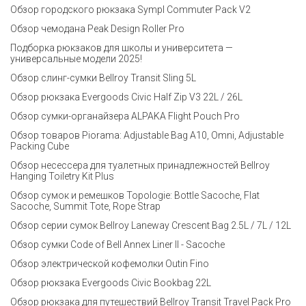
Обзор городского рюкзака Sympl Commuter Pack V2
Обзор чемодана Peak Design Roller Pro
Подборка рюкзаков для школы и университета —
универсальные модели 2025!
Обзор слинг-сумки Bellroy Transit Sling 5L
Обзор рюкзака Evergoods Civic Half Zip V3 22L / 26L
Обзор сумки-органайзера ALPAKA Flight Pouch Pro
Обзор товаров Piorama: Adjustable Bag A10, Omni, Adjustable
Packing Cube
Обзор несессера для туалетных принадлежностей Bellroy
Hanging Toiletry Kit Plus
Обзор сумок и ремешков Topologie: Bottle Sacoche, Flat
Sacoche, Summit Tote, Rope Strap
Обзор серии сумок Bellroy Laneway Crescent Bag 2.5L / 7L / 12L
Обзор сумки Code of Bell Annex Liner II - Sacoche
Обзор электрической кофемолки Outin Fino
Обзор рюкзака Evergoods Civic Bookbag 22L
Обзор рюкзака для путешествий Bellroy Transit Travel Pack Pro