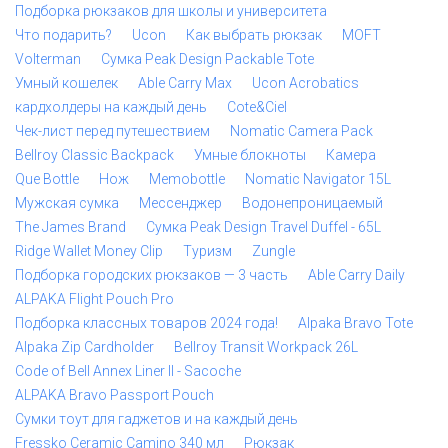
Подборка рюкзаков для школы и университета
Что подарить?
Ucon
Как выбрать рюкзак
MOFT
Volterman
Сумка Peak Design Packable Tote
Умный кошелек
Able Carry Max
Ucon Acrobatics
кардхолдеры на каждый день
Cote&Ciel
Чек-лист перед путешествием
Nomatic Camera Pack
Bellroy Classic Backpack
Умные блокноты
Камера
Que Bottle
Нож
Memobottle
Nomatic Navigator 15L
Мужская сумка
Мессенджер
Водонепроницаемый
The James Brand
Сумка Peak Design Travel Duffel - 65L
Ridge Wallet Money Clip
Туризм
Zungle
Подборка городских рюкзаков — 3 часть
Able Carry Daily
ALPAKA Flight Pouch Pro
Подборка классных товаров 2024 года!
Alpaka Bravo Tote
Alpaka Zip Cardholder
Bellroy Transit Workpack 26L
Code of Bell Annex Liner II - Sacoche
ALPAKA Bravo Passport Pouch
Сумки тоут для гаджетов и на каждый день
Fressko Ceramic Camino 340 мл
Рюкзак