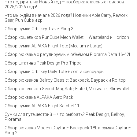
Что подарить на Новый год — подборка классных товаров
2025/2026 года!
Что мы ждём в начале 2026 года? Новинки Able Carry, Rework
Gear, Pun Cube и др.
Обзор сумки Orbitkey Travel Sling 3L
Обзор кошельков PunCube Mech Wallet — Wasteland и Horizon
Обзор сумки ALPAKA Flight Tote (Medium и Large)
Обзор рюкзака с регулируемым объёмом Piorama Delta 16-42L
Обзор штатива Peak Design Pro Tripod
Обзор сумки Orbitkey Daily Tote + доп. аксессуары
Обзор рюкзаков Bellroy Classic: Backpack, Daypack и Rolltop
Обзор кошельков Secrid: MagSafe, Fluted, Miniwallet, Slimwallet
Обзор рюкзака ALPAKA Aero Pack
Обзор сумки ALPAKA Flight Satchel 11L
Сумки для путешествий — что выбрать? Peak Design, Bellroy,
Piorama
Обзор рюкзака Modern Dayfarer Backpack 18L и сумки Dayfarer
Sling 2L