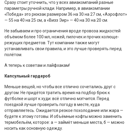
Сразу стоит уточнить, что у всех авиакомпаний разные
параметры ручной клади. Например, в авиакомпании
«Победа» это рюкзак размером 36 на 30 на 27 см, «Аэрофлот»
— 55 на 40 на 25 см, а «Визз Эир» — 40 на 30 на 20 см.
Не забываем и про ограничения вроде провоза жидкостей
объёмом более 100 мл, ножей, пилочек и прочих колюще-
режущих предметов. Тут компании также могут
устанавливать свои правила, и это лучше проверять перед
полётом.
А теперь к советам и лайфхакам!
Капсульный гардероб
Меньше вещей, но чтобы все отлично сочетались друг с
другом. Не придётся тратить время на подбор брюк к
футболке и шорт к худи: всё отлично мэтчится. Перед
поездкой лучше проверить погоду в месте, куда
отправляетесь. Ожидается резкое похолодание или жара —
будете к этому готовы. И объёмные кофты можно заменить
термобельём, которое: а — займёт меньше места, б — можно
носить как основную одежду.