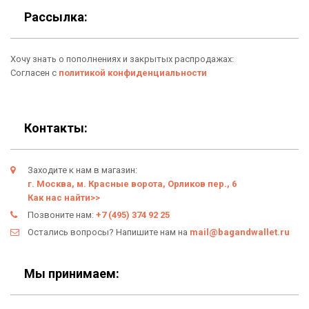
Для гаджетов
Доставка
Рассылка:
Аксессуары
О нас
Хочу знать о пополнениях и закрытых распродажах:
Новинки
Отзывы о Bag & Wallet
Согласен с
политикой конфиденциальности
Популярные товары
Блог
Подарки
Гарантия
Контакты:
Условия возврата
Заходите к нам в магазин:
Оферта
г. Москва, м. Красные ворота, Орликов пер., 6
Как нас найти>>
Политика конфиденциальности
Позвоните нам:
+7 (495) 374 92 25
Остались вопросы? Напишите нам на
mail@bagandwallet.ru
Личный кабинет
Мы принимаем: