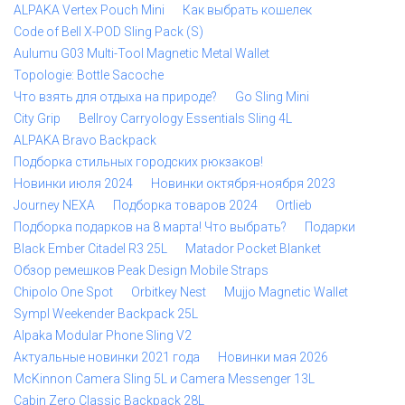
ALPAKA Vertex Pouch Mini
Как выбрать кошелек
Code of Bell X-POD Sling Pack (S)
Aulumu G03 Multi-Tool Magnetic Metal Wallet
Topologie: Bottle Sacoche
Что взять для отдыха на природе?
Go Sling Mini
City Grip
Bellroy Carryology Essentials Sling 4L
ALPAKA Bravo Backpack
Подборка стильных городских рюкзаков!
Новинки июля 2024
Новинки октября-ноября 2023
Journey NEXA
Подборка товаров 2024
Ortlieb
Подборка подарков на 8 марта! Что выбрать?
Подарки
Black Ember Citadel R3 25L
Matador Pocket Blanket
Обзор ремешков Peak Design Mobile Straps
Chipolo One Spot
Orbitkey Nest
Mujjo Magnetic Wallet
Sympl Weekender Backpack 25L
Alpaka Modular Phone Sling V2
Актуальные новинки 2021 года
Новинки мая 2026
McKinnon Camera Sling 5L и Camera Messenger 13L
Cabin Zero Classic Backpack 28L