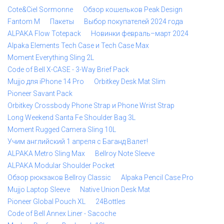
Cote&Ciel Sormonne
Обзор кошельков Peak Design
Fantom M
Пакеты
Выбор покупателей 2024 года
ALPAKA Flow Totepack
Новинки февраль–март 2024
Alpaka Elements Tech Case и Tech Case Max
Moment Everything Sling 2L
Code of Bell X-CASE - 3-Way Brief Pack
Mujjo для iPhone 14 Pro
Orbitkey Desk Mat Slim
Pioneer Savant Pack
Orbitkey Crossbody Phone Strap и Phone Wrist Strap
Long Weekend Santa Fe Shoulder Bag 3L
Moment Rugged Camera Sling 10L
Учим английский 1 апреля с Баганд Валет!
ALPAKA Metro Sling Max
Bellroy Note Sleeve
ALPAKA Modular Shoulder Pocket
Обзор рюкзаков Bellroy Classic
Alpaka Pencil Case Pro
Mujjo Laptop Sleeve
Native Union Desk Mat
Pioneer Global Pouch XL
24Bottles
Code of Bell Annex Liner - Sacoche