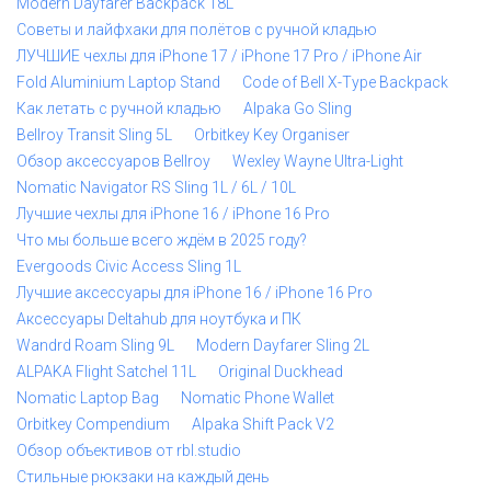
Modern Dayfarer Backpack 18L
Советы и лайфхаки для полётов с ручной кладью
ЛУЧШИЕ чехлы для iPhone 17 / iPhone 17 Pro / iPhone Air
Fold Aluminium Laptop Stand
Code of Bell X-Type Backpack
Как летать с ручной кладью
Alpaka Go Sling
Bellroy Transit Sling 5L
Orbitkey Key Organiser
Обзор аксессуаров Bellroy
Wexley Wayne Ultra-Light
Nomatic Navigator RS Sling 1L / 6L / 10L
Лучшие чехлы для iPhone 16 / iPhone 16 Pro
Что мы больше всего ждём в 2025 году?
Evergoods Civic Access Sling 1L
Лучшие аксессуары для iPhone 16 / iPhone 16 Pro
Аксессуары Deltahub для ноутбука и ПК
Wandrd Roam Sling 9L
Modern Dayfarer Sling 2L
ALPAKA Flight Satchel 11L
Original Duckhead
Nomatic Laptop Bag
Nomatic Phone Wallet
Orbitkey Compendium
Alpaka Shift Pack V2
Обзор объективов от rbl.studio
Стильные рюкзаки на каждый день