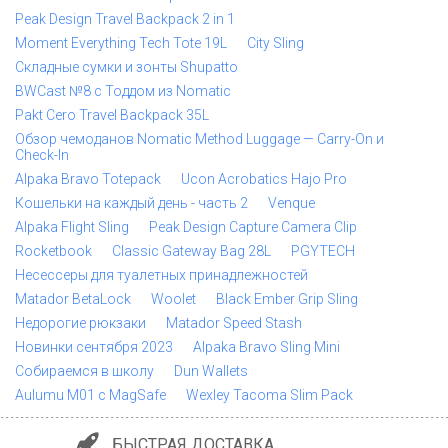
Peak Design Travel Backpack 2 in 1
Moment Everything Tech Tote 19L
City Sling
Складные сумки и зонты Shupatto
BWCast №8 с Тоддом из Nomatic
Pakt Cero Travel Backpack 35L
Обзор чемоданов Nomatic Method Luggage — Carry-On и
Check-In
Alpaka Bravo Totepack
Ucon Acrobatics Hajo Pro
Кошельки на каждый день - часть 2
Venque
Alpaka Flight Sling
Peak Design Capture Camera Clip
Rocketbook
Classic Gateway Bag 28L
PGYTECH
Несессеры для туалетных принадлежностей
Matador BetaLock
Woolet
Black Ember Grip Sling
Недорогие рюкзаки
Matador Speed Stash
Новинки сентября 2023
Alpaka Bravo Sling Mini
Собираемся в школу
Dun Wallets
Aulumu M01 с MagSafe
Wexley Tacoma Slim Pack
БЫСТРАЯ ДОСТАВКА