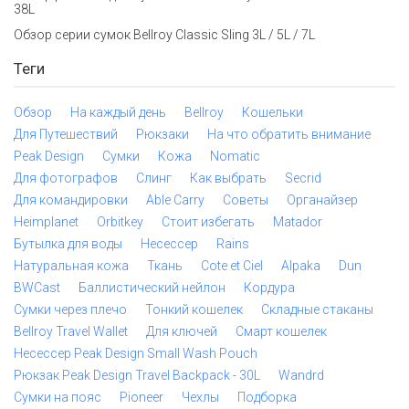
38L
Обзор серии сумок Bellroy Classic Sling 3L / 5L / 7L
Теги
Обзор
На каждый день
Bellroy
Кошельки
Для Путешествий
Рюкзаки
На что обратить внимание
Peak Design
Сумки
Кожа
Nomatic
Для фотографов
Слинг
Как выбрать
Secrid
Для командировки
Able Carry
Советы
Органайзер
Heimplanet
Orbitkey
Стоит избегать
Matador
Бутылка для воды
Несессер
Rains
Натуральная кожа
Ткань
Cote et Ciel
Alpaka
Dun
BWCast
Баллистический нейлон
Кордура
Сумки через плечо
Тонкий кошелек
Складные стаканы
Bellroy Travel Wallet
Для ключей
Смарт кошелек
Несессер Peak Design Small Wash Pouch
Рюкзак Peak Design Travel Backpack - 30L
Wandrd
Сумки на пояс
Pioneer
Чехлы
Подборка