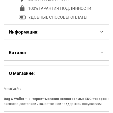
100% ГАРАНТИЯ ПОДЛИННОСТИ
УДОБНЫЕ СПОСОБЫ ОПЛАТЫ
Информация:
F.A.Q
Каталог
Контакты
Скидки
Шоурум
О магазине:
Кошельки
Материалы
Mneniya.Pro
Рюкзаки
Способы оплаты
Bag & Wallet — интернет-магазин неповторимых EDC-товаров
с
Сумки
Подарочные сертификаты
экспресс-доставкой и качественной поддержкой покупателей.